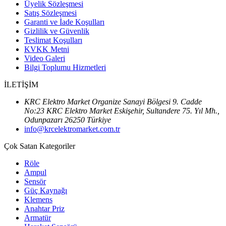
Üyelik Sözleşmesi
Satış Sözleşmesi
Garanti ve İade Koşulları
Gizlilik ve Güvenlik
Teslimat Koşulları
KVKK Metni
Video Galeri
Bilgi Toplumu Hizmetleri
İLETİŞİM
KRC Elektro Market Organize Sanayi Bölgesi 9. Cadde
No:23 KRC Elektro Market Eskişehir, Sultandere 75. Yıl Mh.,
Odunpazarı 26250 Türkiye
info@krcelektromarket.com.tr
Çok Satan Kategoriler
Röle
Ampul
Sensör
Güç Kaynağı
Klemens
Anahtar Priz
Armatür