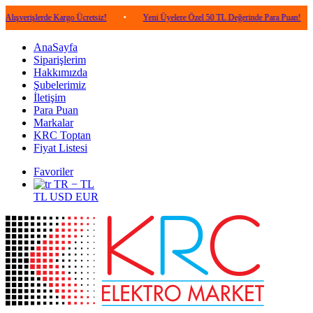
lerde Kargo Ücretsiz!
•
Yeni Üyelere Özel 50 TL Değerinde Para Puan!
•
5.0
AnaSayfa
Siparişlerim
Hakkımızda
Şubelerimiz
İletişim
Para Puan
Markalar
KRC Toptan
Fiyat Listesi
Favoriler
TR − TL
TL
USD
EUR