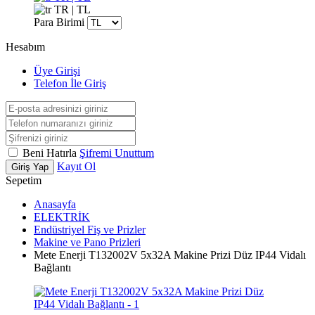
TR | TL
Para Birimi
Hesabım
Üye Girişi
Telefon İle Giriş
Beni Hatırla
Şifremi Unuttum
Kayıt Ol
Giriş Yap
Sepetim
Anasayfa
ELEKTRİK
Endüstriyel Fiş ve Prizler
Makine ve Pano Prizleri
Mete Enerji T132002V 5x32A Makine Prizi Düz IP44 Vidalı
Bağlantı