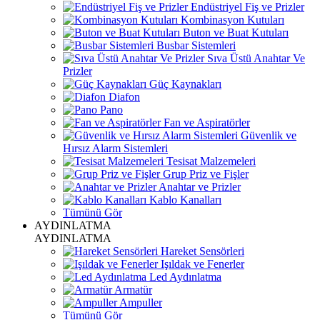
Endüstriyel Fiş ve Prizler
Kombinasyon Kutuları
Buton ve Buat Kutuları
Busbar Sistemleri
Sıva Üstü Anahtar Ve
Prizler
Güç Kaynakları
Diafon
Pano
Fan ve Aspiratörler
Güvenlik ve
Hırsız Alarm Sistemleri
Tesisat Malzemeleri
Grup Priz ve Fişler
Anahtar ve Prizler
Kablo Kanalları
Tümünü Gör
AYDINLATMA
AYDINLATMA
Hareket Sensörleri
Işıldak ve Fenerler
Led Aydınlatma
Armatür
Ampuller
Tümünü Gör