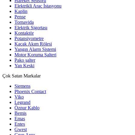
Hareket Sensörü
Elektrikli Araç İstasyonu
Kaplin
Pense
Tornavida
Elektrik Sigortası
Kontaktör
Potansiyometre
Kaçak Akım Rölesi
Yangın Alarm Sistemi
Motor Koruma Şalteri
Pako şalter
Yan Keski
Çok Satan Markalar
Siemens
Phoenix Contact
Viko
Legrand
Öznur Kablo
Bemis
Emas
Entes
Gwest
Grup Arge