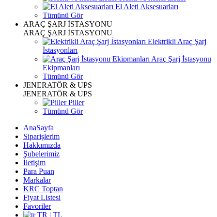
El Aleti Aksesuarları
Tümünü Gör
ARAÇ ŞARJ İSTASYONU
ARAÇ ŞARJ İSTASYONU
Elektrikli Araç Şarj
İstasyonları
Araç Şarj İstasyonu
Ekipmanları
Tümünü Gör
JENERATÖR & UPS
JENERATÖR & UPS
Piller
Tümünü Gör
AnaSayfa
Siparişlerim
Hakkımızda
Şubelerimiz
İletişim
Para Puan
Markalar
KRC Toptan
Fiyat Listesi
Favoriler
TR | TL