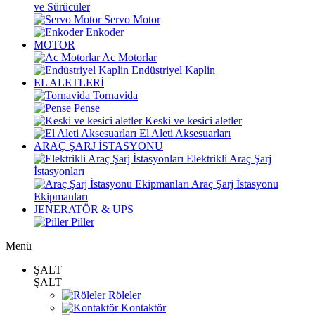
ve Sürücüler
Servo Motor
Enkoder
MOTOR
Ac Motorlar
Endüstriyel Kaplin
EL ALETLERİ
Tornavida
Pense
Keski ve kesici aletler
El Aleti Aksesuarları
ARAÇ ŞARJ İSTASYONU
Elektrikli Araç Şarj
İstasyonları
Araç Şarj İstasyonu
Ekipmanları
JENERATÖR & UPS
Piller
Menü
ŞALT
ŞALT
Röleler
Kontaktör