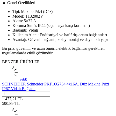
🔹 Genel Özellikleri
Tipi: Makine Prizi (Düz)
Model: T132002V
Akım: 5×32 A
Koruma Sınıfı: IP44 (sıçramaya karşı korumalı)
Bağlantı: Vidalı
Kullanım Alanı: Endüstriyel ve hafif dış ortam bağlantıları
Avantajı: Güvenli bağlantı, kolay montaj ve dayanıklı yapı
Bu priz, güvenilir ve uzun ömürlü elektrik bağlantısı gerektiren
uygulamalarda etkili çözümdür.
BENZER ÜRÜNLER
%
60
SCHNEIDER
Schneider PKF16G734 4x16A. Düz Makine Prizi
IP67 Vidalı Bağlantı
1.477,21
TL
590,89
TL