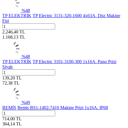
%
48
TP ELEKTRİK
TP Electric 3131-320-1600 4x63A. Düz Makine
Fişi
2.246,40
TL
1.168,13
TL
%
48
TP ELEKTRİK
TP Electric 3101-3100-300 1x16A. Pano Prizi
Siyah
139,20
TL
72,38
TL
%
49
BEMİS
Bemis BS1-1402-7410 Makine Prizi 1x16A. IP68
714,00
TL
364,14
TL