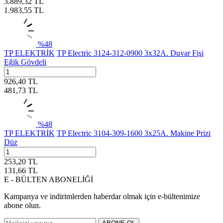
3.889,32
TL
1.983,55
TL
%
48
TP ELEKTRİK
TP Electric 3124-312-0900 3x32A. Duvar Fişi
Eğik Gövdeli
926,40
TL
481,73
TL
%
48
TP ELEKTRİK
TP Electric 3104-309-1600 3x25A. Makine Prizi
Düz
253,20
TL
131,66
TL
E - BÜLTEN ABONELİĞİ
Kampanya ve indirimlerden haberdar olmak için e-bültenimize
abone olun.