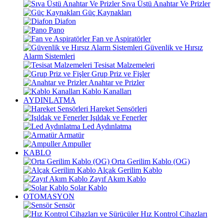
Sıva Üstü Anahtar Ve Prizler
Güç Kaynakları
Diafon
Pano
Fan ve Aspiratörler
Güvenlik ve Hırsız
Alarm Sistemleri
Tesisat Malzemeleri
Grup Priz ve Fişler
Anahtar ve Prizler
Kablo Kanalları
AYDINLATMA
Hareket Sensörleri
Işıldak ve Fenerler
Led Aydınlatma
Armatür
Ampuller
KABLO
Orta Gerilim Kablo (OG)
Alçak Gerilim Kablo
Zayıf Akım Kablo
Solar Kablo
OTOMASYON
Sensör
Hız Kontrol Cihazları