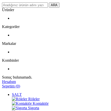
ARA
Ürünler
Kategoriler
Markalar
Kombinler
Sonuç bulunamadı.
Hesabım
Sepetim
(
0
)
ŞALT
Röleler
Kontaktör
Sigorta