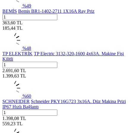
%
49
BEMİS
Bemis BR1-1402-2711 1X16A Ray Priz
363,60
TL
185,44
TL
%
48
TP ELEKTRİK
TP Electric 3132-320-1600 4x63A. Makine Fişi
Kilitli
2.691,60
TL
1.399,63
TL
%
60
SCHNEIDER
Schneider PKY16G723 3x16A. Düz Makina Prizi
IP67 Hızlı Bağlantı
1.398,08
TL
559,23
TL