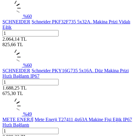
%
60
SCHNEIDER
Schneider PKF32F735 5x32A. Makina Prizi Vidalı
Eğik
2.064,14
TL
825,66
TL
%
60
SCHNEIDER
Schneider PKY16G735 5x16A. Düz Makina Prizi
Hızlı Bağlantı IP67
1.688,25
TL
675,30
TL
%
49
METE ENERJİ
Mete Enerji T27411 4x63A Makine Fişi Eğik IP67
Hızlı Bağlantı