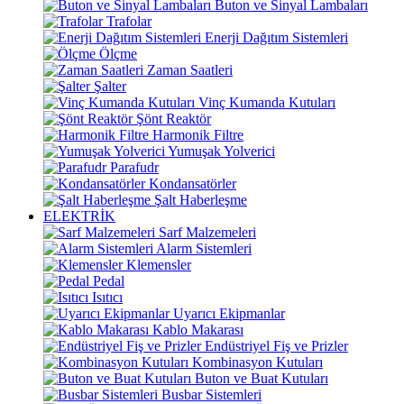
Buton ve Sinyal Lambaları
Trafolar
Enerji Dağıtım Sistemleri
Ölçme
Zaman Saatleri
Şalter
Vinç Kumanda Kutuları
Şönt Reaktör
Harmonik Filtre
Yumuşak Yolverici
Parafudr
Kondansatörler
Şalt Haberleşme
ELEKTRİK
Sarf Malzemeleri
Alarm Sistemleri
Klemensler
Pedal
Isıtıcı
Uyarıcı Ekipmanlar
Kablo Makarası
Endüstriyel Fiş ve Prizler
Kombinasyon Kutuları
Buton ve Buat Kutuları
Busbar Sistemleri