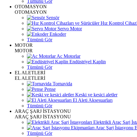
Tümünü Gör
OTOMASYON
OTOMASYON
Sensör
Hız Kontrol Cihazl
Servo Motor
Enkoder
Tümünü Gör
MOTOR
MOTOR
Ac Motorlar
Endüstriyel Kaplin
Tümünü Gör
EL ALETLERİ
EL ALETLERİ
Tornavida
Pense
Keski ve kesici aletler
El Aleti Aksesuarları
Tümünü Gör
ARAÇ ŞARJ İSTASYONU
ARAÇ ŞARJ İSTASYONU
Elektrikli Araç Şarj İst
Araç Şarj İstasyonu 
Tümünü Gör