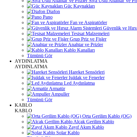
Sıva Üstü Anahtar Ve Pri
Güç Kaynakları
Diafon
Pano
Fan ve Aspiratörler
Güvenlik ve Hırsı
Tesisat Malzemeleri
Grup Priz ve Fişler
Anahtar ve Prizler
Kablo Kanalları
Tümünü Gör
AYDINLATMA
AYDINLATMA
Hareket Sensörleri
Işıldak ve Fenerler
Led Aydınlatma
Armatür
Ampuller
Tümünü Gör
KABLO
KABLO
Orta Gerilim Kablo (OG)
Alçak Gerilim Kablo
Zayıf Akım Kablo
Solar Kablo