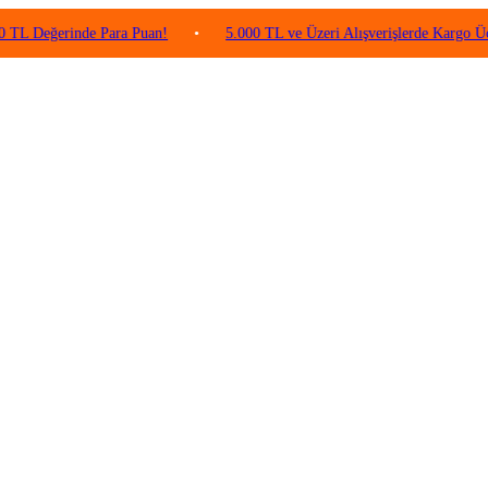
erinde Para Puan!
•
5.000 TL ve Üzeri Alışverişlerde Kargo Ücretsiz!