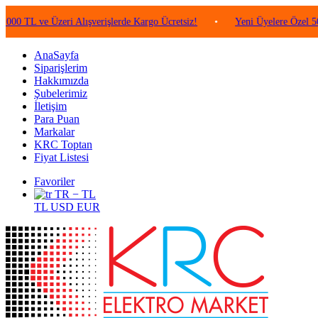
ve Üzeri Alışverişlerde Kargo Ücretsiz!
•
Yeni Üyelere Özel 50 TL Değ
AnaSayfa
Siparişlerim
Hakkımızda
Şubelerimiz
İletişim
Para Puan
Markalar
KRC Toptan
Fiyat Listesi
Favoriler
TR − TL
TL
USD
EUR