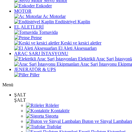
Servo Motor
Enkoder
MOTOR
Ac Motorlar
Endüstriyel Kaplin
EL ALETLERİ
Tornavida
Pense
Keski ve kesici aletler
El Aleti Aksesuarları
ARAÇ ŞARJ İSTASYONU
Elektrikli Araç Şarj İstasyonl
Araç Şarj İstasyonu Ekipma
JENERATÖR & UPS
Piller
Menü
ŞALT
ŞALT
Röleler
Kontaktör
Sigorta
Buton ve Sinyal Lambaları
Trafolar
Enerji Dağıtım Sistemleri