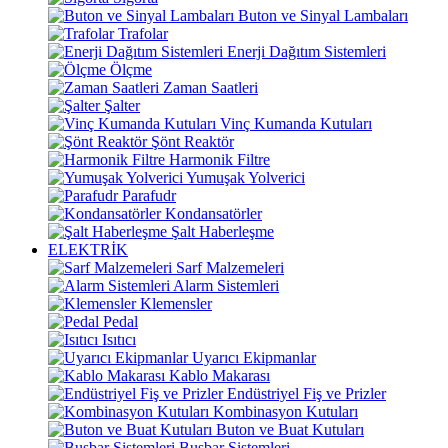
Buton ve Sinyal Lambaları
Trafolar
Enerji Dağıtım Sistemleri
Ölçme
Zaman Saatleri
Şalter
Vinç Kumanda Kutuları
Şönt Reaktör
Harmonik Filtre
Yumuşak Yolverici
Parafudr
Kondansatörler
Şalt Haberleşme
ELEKTRİK
Sarf Malzemeleri
Alarm Sistemleri
Klemensler
Pedal
Isıtıcı
Uyarıcı Ekipmanlar
Kablo Makarası
Endüstriyel Fiş ve Prizler
Kombinasyon Kutuları
Buton ve Buat Kutuları
Busbar Sistemleri