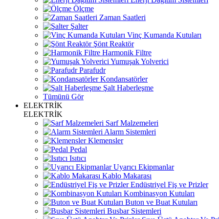
Ölçme
Zaman Saatleri
Şalter
Vinç Kumanda Kutuları
Şönt Reaktör
Harmonik Filtre
Yumuşak Yolverici
Parafudr
Kondansatörler
Şalt Haberleşme
Tümünü Gör
ELEKTRİK
ELEKTRİK
Sarf Malzemeleri
Alarm Sistemleri
Klemensler
Pedal
Isıtıcı
Uyarıcı Ekipmanlar
Kablo Makarası
Endüstriyel Fiş ve Prizler
Kombinasyon Kutuları
Buton ve Buat Kutuları
Busbar Sistemleri