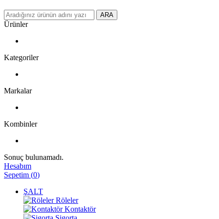
ARA
Ürünler
Kategoriler
Markalar
Kombinler
Sonuç bulunamadı.
Hesabım
Sepetim
(
0
)
ŞALT
Röleler
Kontaktör
Sigorta