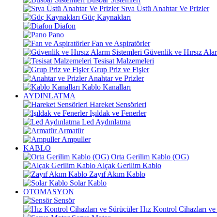
Sıva Üstü Anahtar Ve Prizler
Güç Kaynakları
Diafon
Pano
Fan ve Aspiratörler
Güvenlik ve Hırsız Alar
Tesisat Malzemeleri
Grup Priz ve Fişler
Anahtar ve Prizler
Kablo Kanalları
AYDINLATMA
Hareket Sensörleri
Işıldak ve Fenerler
Led Aydınlatma
Armatür
Ampuller
KABLO
Orta Gerilim Kablo (OG)
Alçak Gerilim Kablo
Zayıf Akım Kablo
Solar Kablo
OTOMASYON
Sensör
Hız Kontrol Cihazları ve