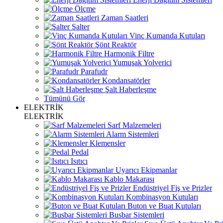
Ölçme
Zaman Saatleri
Şalter
Vinç Kumanda Kutuları
Şönt Reaktör
Harmonik Filtre
Yumuşak Yolverici
Parafudr
Kondansatörler
Şalt Haberleşme
Tümünü Gör
ELEKTRİK
ELEKTRİK
Sarf Malzemeleri
Alarm Sistemleri
Klemensler
Pedal
Isıtıcı
Uyarıcı Ekipmanlar
Kablo Makarası
Endüstriyel Fiş ve Prizler
Kombinasyon Kutuları
Buton ve Buat Kutuları
Busbar Sistemleri