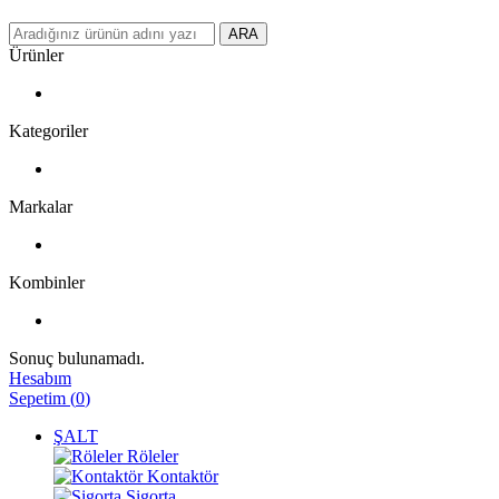
ARA
Ürünler
Kategoriler
Markalar
Kombinler
Sonuç bulunamadı.
Hesabım
Sepetim
(
0
)
ŞALT
Röleler
Kontaktör
Sigorta