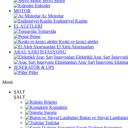
Servo Motor
Enkoder
MOTOR
Ac Motorlar
Endüstriyel Kaplin
EL ALETLERİ
Tornavida
Pense
Keski ve kesici aletler
El Aleti Aksesuarları
ARAÇ ŞARJ İSTASYONU
Elektrikli Araç Şarj İstasyonl
Araç Şarj İstasyonu Ekipma
JENERATÖR & UPS
Piller
Menü
ŞALT
ŞALT
Röleler
Kontaktör
Sigorta
Buton ve Sinyal Lambaları
Trafolar
Enerji Dağıtım Sistemleri