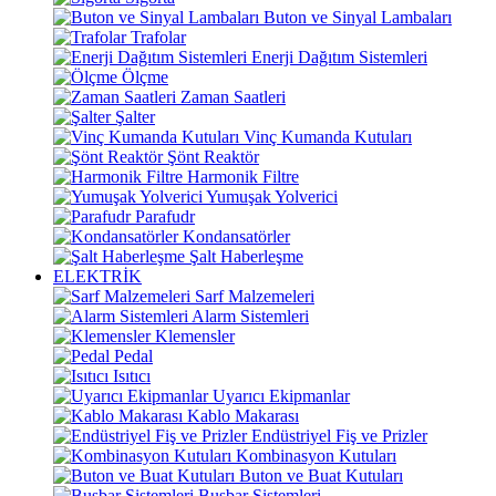
Buton ve Sinyal Lambaları
Trafolar
Enerji Dağıtım Sistemleri
Ölçme
Zaman Saatleri
Şalter
Vinç Kumanda Kutuları
Şönt Reaktör
Harmonik Filtre
Yumuşak Yolverici
Parafudr
Kondansatörler
Şalt Haberleşme
ELEKTRİK
Sarf Malzemeleri
Alarm Sistemleri
Klemensler
Pedal
Isıtıcı
Uyarıcı Ekipmanlar
Kablo Makarası
Endüstriyel Fiş ve Prizler
Kombinasyon Kutuları
Buton ve Buat Kutuları
Busbar Sistemleri