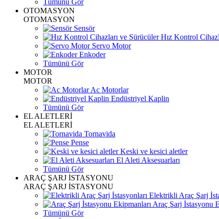
Tümünü Gör
OTOMASYON
OTOMASYON
Sensör
Hız Kontrol Cihazl
Servo Motor
Enkoder
Tümünü Gör
MOTOR
MOTOR
Ac Motorlar
Endüstriyel Kaplin
Tümünü Gör
EL ALETLERİ
EL ALETLERİ
Tornavida
Pense
Keski ve kesici aletler
El Aleti Aksesuarları
Tümünü Gör
ARAÇ ŞARJ İSTASYONU
ARAÇ ŞARJ İSTASYONU
Elektrikli Araç Şarj İst
Araç Şarj İstasyonu 
Tümünü Gör