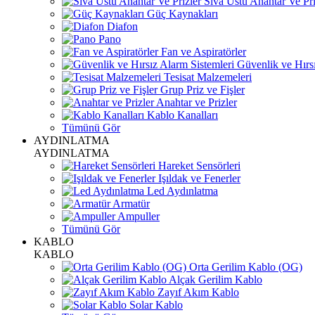
Sıva Üstü Anahtar Ve Pri
Güç Kaynakları
Diafon
Pano
Fan ve Aspiratörler
Güvenlik ve Hırsı
Tesisat Malzemeleri
Grup Priz ve Fişler
Anahtar ve Prizler
Kablo Kanalları
Tümünü Gör
AYDINLATMA
AYDINLATMA
Hareket Sensörleri
Işıldak ve Fenerler
Led Aydınlatma
Armatür
Ampuller
Tümünü Gör
KABLO
KABLO
Orta Gerilim Kablo (OG)
Alçak Gerilim Kablo
Zayıf Akım Kablo
Solar Kablo