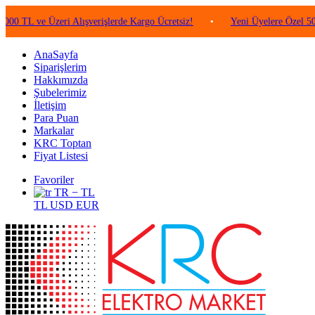
ve Üzeri Alışverişlerde Kargo Ücretsiz!
•
Yeni Üyelere Özel 50 TL Değe
AnaSayfa
Siparişlerim
Hakkımızda
Şubelerimiz
İletişim
Para Puan
Markalar
KRC Toptan
Fiyat Listesi
Favoriler
TR − TL
TL
USD
EUR