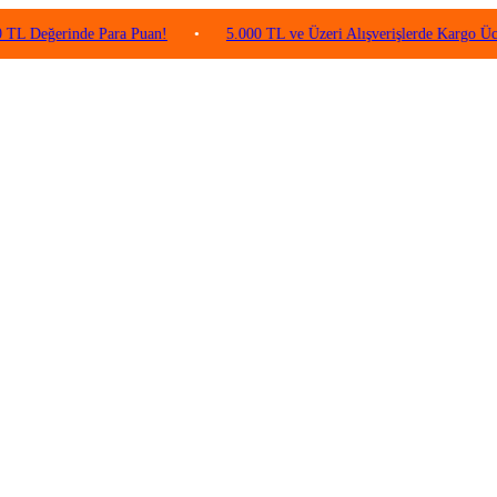
rinde Para Puan!
•
5.000 TL ve Üzeri Alışverişlerde Kargo Ücretsiz!