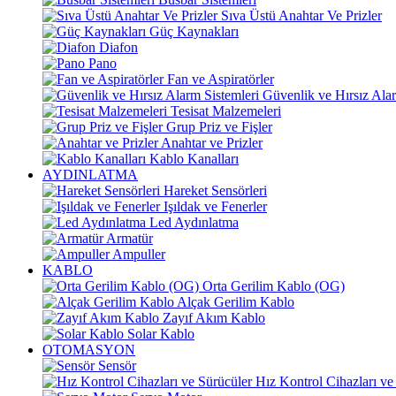
Sıva Üstü Anahtar Ve Prizler
Güç Kaynakları
Diafon
Pano
Fan ve Aspiratörler
Güvenlik ve Hırsız Alar
Tesisat Malzemeleri
Grup Priz ve Fişler
Anahtar ve Prizler
Kablo Kanalları
AYDINLATMA
Hareket Sensörleri
Işıldak ve Fenerler
Led Aydınlatma
Armatür
Ampuller
KABLO
Orta Gerilim Kablo (OG)
Alçak Gerilim Kablo
Zayıf Akım Kablo
Solar Kablo
OTOMASYON
Sensör
Hız Kontrol Cihazları ve