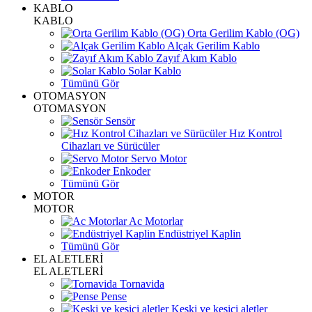
KABLO
KABLO
Orta Gerilim Kablo (OG)
Alçak Gerilim Kablo
Zayıf Akım Kablo
Solar Kablo
Tümünü Gör
OTOMASYON
OTOMASYON
Sensör
Hız Kontrol
Cihazları ve Sürücüler
Servo Motor
Enkoder
Tümünü Gör
MOTOR
MOTOR
Ac Motorlar
Endüstriyel Kaplin
Tümünü Gör
EL ALETLERİ
EL ALETLERİ
Tornavida
Pense
Keski ve kesici aletler