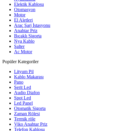
Elektik Kablosu
Otomasyon
Motor
El Aletleri
Araç Şarj İstasyonu
Anahtar Priz
Bıçaklı Sigorta
Nya Kablo
Şalter
Ac Motor
Popüler Kategoriler
Lityum Pil
Kablo Makarası
Pano
Şerit Led
Audio Diafon
Spot Led
Led Panel
Otomatik Sigorta
Zaman Rölesi
Termik röle
Viko Anahtar Priz
Telefon Kablosu