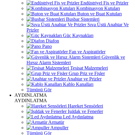
Endüstriyel Fiş ve Prizler
Kombinasyon Kutuları
Buton ve Buat Kutuları
Busbar Sistemleri
Sıva Üstü Anahtar Ve
Prizler
Güç Kaynakları
Diafon
Pano
Fan ve Aspiratörler
Güvenlik ve
Hırsız Alarm Sistemleri
Tesisat Malzemeleri
Grup Priz ve Fişler
Anahtar ve Prizler
Kablo Kanalları
Tümünü Gör
AYDINLATMA
AYDINLATMA
Hareket Sensörleri
Işıldak ve Fenerler
Led Aydınlatma
Armatür
Ampuller
Tümünü Gör