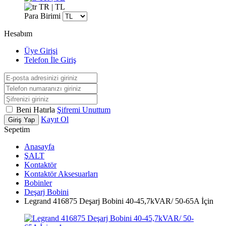
TR | TL
Para Birimi
Hesabım
Üye Girişi
Telefon İle Giriş
Beni Hatırla
Şifremi Unuttum
Kayıt Ol
Giriş Yap
Sepetim
Anasayfa
ŞALT
Kontaktör
Kontaktör Aksesuarları
Bobinler
Deşarj Bobini
Legrand 416875 Deşarj Bobini 40-45,7kVAR/ 50-65A İçin