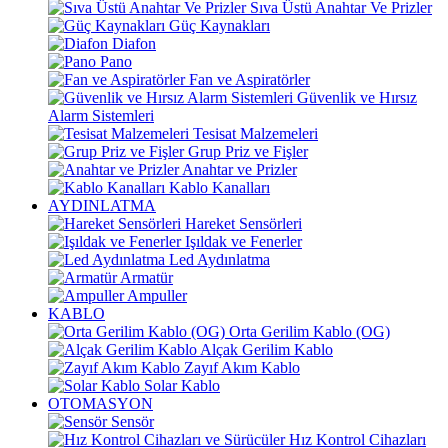
Sıva Üstü Anahtar Ve Prizler
Güç Kaynakları
Diafon
Pano
Fan ve Aspiratörler
Güvenlik ve Hırsız
Alarm Sistemleri
Tesisat Malzemeleri
Grup Priz ve Fişler
Anahtar ve Prizler
Kablo Kanalları
AYDINLATMA
Hareket Sensörleri
Işıldak ve Fenerler
Led Aydınlatma
Armatür
Ampuller
KABLO
Orta Gerilim Kablo (OG)
Alçak Gerilim Kablo
Zayıf Akım Kablo
Solar Kablo
OTOMASYON
Sensör
Hız Kontrol Cihazları