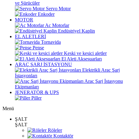
ve Sürücüler
Servo Motor
Enkoder
MOTOR
Ac Motorlar
Endüstriyel Kaplin
EL ALETLERİ
Tornavida
Pense
Keski ve kesici aletler
El Aleti Aksesuarları
ARAÇ ŞARJ İSTASYONU
Elektrikli Araç Şarj
İstasyonları
Araç Şarj İstasyonu
Ekipmanları
JENERATÖR & UPS
Piller
Menü
ŞALT
ŞALT
Röleler
Kontaktör