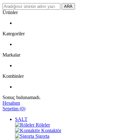
ARA
Ürünler
Kategoriler
Markalar
Kombinler
Sonuç bulunamadı.
Hesabım
Sepetim
(
0
)
ŞALT
Röleler
Kontaktör
Sigorta