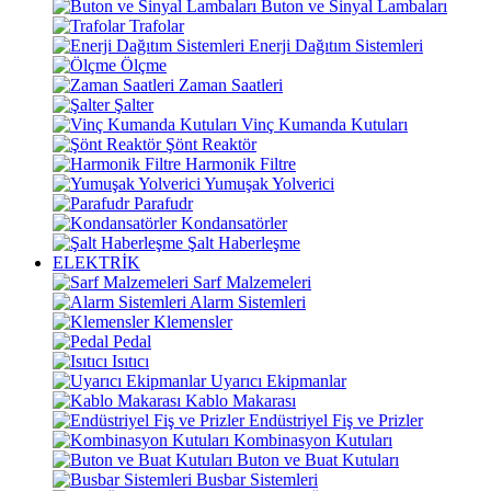
Buton ve Sinyal Lambaları
Trafolar
Enerji Dağıtım Sistemleri
Ölçme
Zaman Saatleri
Şalter
Vinç Kumanda Kutuları
Şönt Reaktör
Harmonik Filtre
Yumuşak Yolverici
Parafudr
Kondansatörler
Şalt Haberleşme
ELEKTRİK
Sarf Malzemeleri
Alarm Sistemleri
Klemensler
Pedal
Isıtıcı
Uyarıcı Ekipmanlar
Kablo Makarası
Endüstriyel Fiş ve Prizler
Kombinasyon Kutuları
Buton ve Buat Kutuları
Busbar Sistemleri