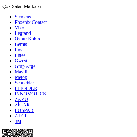
Çok Satan Markalar
Siemens
Phoenix Contact
Viko
Legrand
Öznur Kablo
Bemis
Emas
Entes
Gwest
Grup Arge
Mavili
Metop
Schneider
FLENDER
INNOMOTICS
ZAZU
ZİGAR
LOSPAR
ALCU
3M