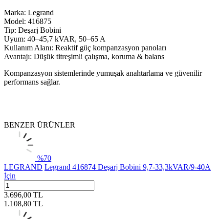
Marka: Legrand
Model: 416875
Tip: Deşarj Bobini
Uyum: 40–45,7 kVAR, 50–65 A
Kullanım Alanı: Reaktif güç kompanzasyon panoları
Avantajı: Düşük titreşimli çalışma, koruma & balans
Kompanzasyon sistemlerinde yumuşak anahtarlama ve güvenilir
performans sağlar.
BENZER ÜRÜNLER
%
70
LEGRAND
Legrand 416874 Deşarj Bobini 9,7-33,3kVAR/9-40A
İçin
3.696,00
TL
1.108,80
TL