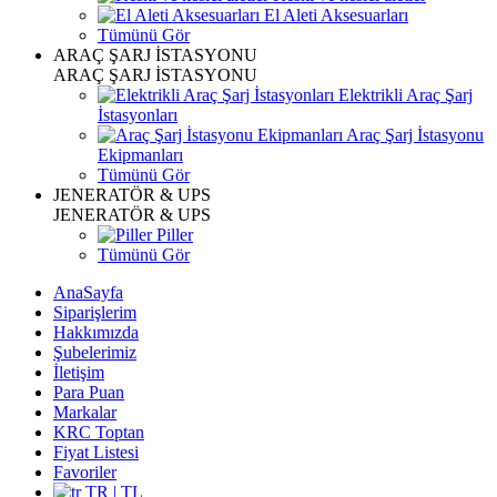
El Aleti Aksesuarları
Tümünü Gör
ARAÇ ŞARJ İSTASYONU
ARAÇ ŞARJ İSTASYONU
Elektrikli Araç Şarj
İstasyonları
Araç Şarj İstasyonu
Ekipmanları
Tümünü Gör
JENERATÖR & UPS
JENERATÖR & UPS
Piller
Tümünü Gör
AnaSayfa
Siparişlerim
Hakkımızda
Şubelerimiz
İletişim
Para Puan
Markalar
KRC Toptan
Fiyat Listesi
Favoriler
TR | TL