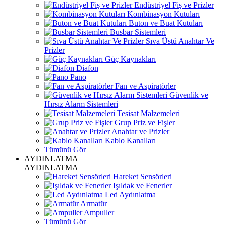
Endüstriyel Fiş ve Prizler
Kombinasyon Kutuları
Buton ve Buat Kutuları
Busbar Sistemleri
Sıva Üstü Anahtar Ve
Prizler
Güç Kaynakları
Diafon
Pano
Fan ve Aspiratörler
Güvenlik ve
Hırsız Alarm Sistemleri
Tesisat Malzemeleri
Grup Priz ve Fişler
Anahtar ve Prizler
Kablo Kanalları
Tümünü Gör
AYDINLATMA
AYDINLATMA
Hareket Sensörleri
Işıldak ve Fenerler
Led Aydınlatma
Armatür
Ampuller
Tümünü Gör