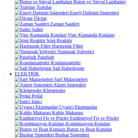
Buton ve Sinyal Lambaları
Trafolar
Enerji Dağıtım Sistemleri
Ölçme
Zaman Saatleri
Şalter
Vinç Kumanda Kutuları
Şönt Reaktör
Harmonik Filtre
Yumuşak Yolverici
Parafudr
Kondansatörler
Şalt Haberleşme
ELEKTRİK
Sarf Malzemeleri
Alarm Sistemleri
Klemensler
Pedal
Isıtıcı
Uyarıcı Ekipmanlar
Kablo Makarası
Endüstriyel Fiş ve Prizler
Kombinasyon Kutuları
Buton ve Buat Kutuları
Busbar Sistemleri