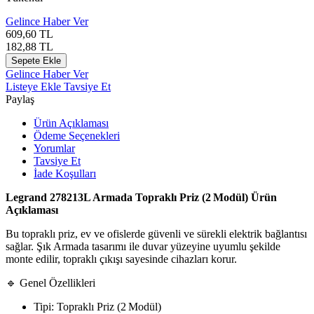
Gelince Haber Ver
609,60
TL
182,88
TL
Sepete Ekle
Gelince Haber Ver
Listeye Ekle
Tavsiye Et
Paylaş
Ürün Açıklaması
Ödeme Seçenekleri
Yorumlar
Tavsiye Et
İade Koşulları
Legrand 278213L Armada Topraklı Priz (2 Modül) Ürün
Açıklaması
Bu topraklı priz, ev ve ofislerde güvenli ve sürekli elektrik bağlantısı
sağlar. Şık Armada tasarımı ile duvar yüzeyine uyumlu şekilde
monte edilir, topraklı çıkışı sayesinde cihazları korur.
🔹 Genel Özellikleri
Tipi: Topraklı Priz (2 Modül)