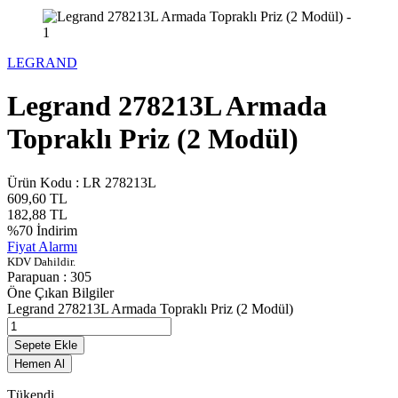
LEGRAND
Legrand 278213L Armada
Topraklı Priz (2 Modül)
Ürün Kodu :
LR 278213L
609,60
TL
182,88
TL
%
70
İndirim
Fiyat Alarmı
KDV Dahildir.
Parapuan :
305
Öne Çıkan Bilgiler
Legrand 278213L Armada Topraklı Priz (2 Modül)
Sepete Ekle
Hemen Al
Tükendi