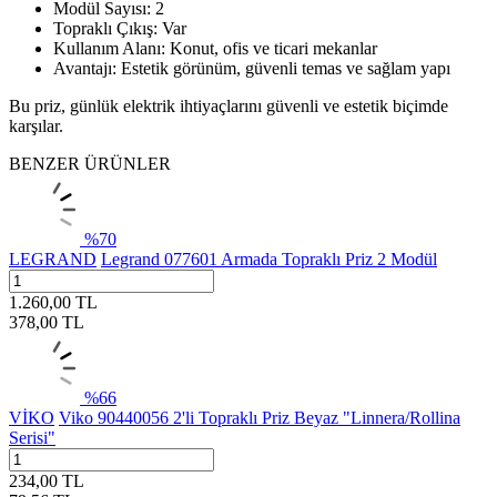
Modül Sayısı: 2
Topraklı Çıkış: Var
Kullanım Alanı: Konut, ofis ve ticari mekanlar
Avantajı: Estetik görünüm, güvenli temas ve sağlam yapı
Bu priz, günlük elektrik ihtiyaçlarını güvenli ve estetik biçimde
karşılar.
BENZER ÜRÜNLER
%
70
LEGRAND
Legrand 077601 Armada Topraklı Priz 2 Modül
1.260,00
TL
378,00
TL
%
66
VİKO
Viko 90440056 2'li Topraklı Priz Beyaz "Linnera/Rollina
Serisi"
234,00
TL