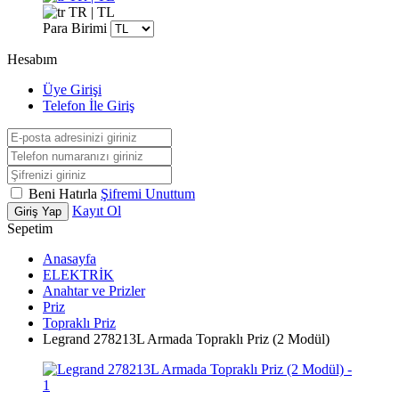
TR | TL
Para Birimi
Hesabım
Üye Girişi
Telefon İle Giriş
Beni Hatırla
Şifremi Unuttum
Kayıt Ol
Giriş Yap
Sepetim
Anasayfa
ELEKTRİK
Anahtar ve Prizler
Priz
Topraklı Priz
Legrand 278213L Armada Topraklı Priz (2 Modül)