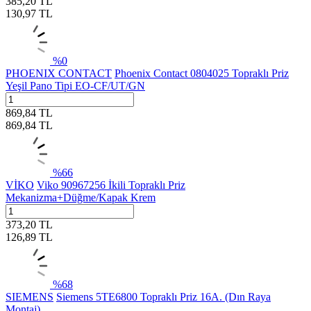
385,20
TL
130,97
TL
%
0
PHOENIX CONTACT
Phoenix Contact 0804025 Topraklı Priz
Yeşil Pano Tipi EO-CF/UT/GN
869,84
TL
869,84
TL
%
66
VİKO
Viko 90967256 İkili Topraklı Priz
Mekanizma+Düğme/Kapak Krem
373,20
TL
126,89
TL
%
68
SIEMENS
Siemens 5TE6800 Topraklı Priz 16A. (Dın Raya
Montaj)