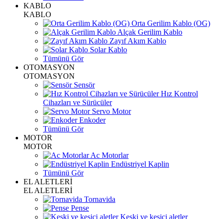
KABLO
KABLO
Orta Gerilim Kablo (OG)
Alçak Gerilim Kablo
Zayıf Akım Kablo
Solar Kablo
Tümünü Gör
OTOMASYON
OTOMASYON
Sensör
Hız Kontrol
Cihazları ve Sürücüler
Servo Motor
Enkoder
Tümünü Gör
MOTOR
MOTOR
Ac Motorlar
Endüstriyel Kaplin
Tümünü Gör
EL ALETLERİ
EL ALETLERİ
Tornavida
Pense
Keski ve kesici aletler