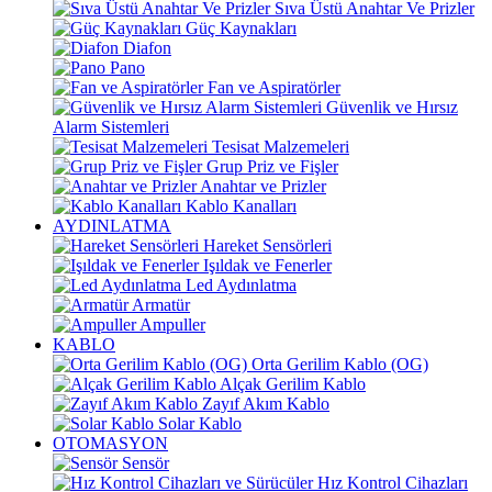
Sıva Üstü Anahtar Ve Prizler
Güç Kaynakları
Diafon
Pano
Fan ve Aspiratörler
Güvenlik ve Hırsız
Alarm Sistemleri
Tesisat Malzemeleri
Grup Priz ve Fişler
Anahtar ve Prizler
Kablo Kanalları
AYDINLATMA
Hareket Sensörleri
Işıldak ve Fenerler
Led Aydınlatma
Armatür
Ampuller
KABLO
Orta Gerilim Kablo (OG)
Alçak Gerilim Kablo
Zayıf Akım Kablo
Solar Kablo
OTOMASYON
Sensör
Hız Kontrol Cihazları