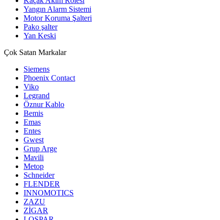
Kaçak Akım Rölesi
Yangın Alarm Sistemi
Motor Koruma Şalteri
Pako şalter
Yan Keski
Çok Satan Markalar
Siemens
Phoenix Contact
Viko
Legrand
Öznur Kablo
Bemis
Emas
Entes
Gwest
Grup Arge
Mavili
Metop
Schneider
FLENDER
INNOMOTICS
ZAZU
ZİGAR
LOSPAR