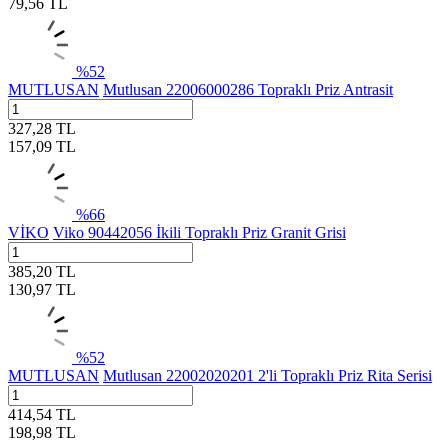
79,56
TL
%
52
MUTLUSAN
Mutlusan 22006000286 Topraklı Priz Antrasit
327,28
TL
157,09
TL
%
66
VİKO
Viko 90442056 İkili Topraklı Priz Granit Grisi
385,20
TL
130,97
TL
%
52
MUTLUSAN
Mutlusan 22002020201 2'li Topraklı Priz Rita Serisi
414,54
TL
198,98
TL