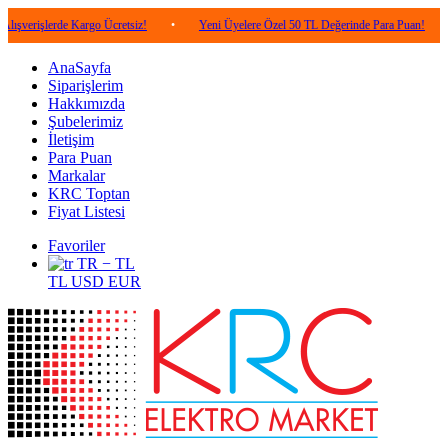
erde Kargo Ücretsiz!
•
Yeni Üyelere Özel 50 TL Değerinde Para Puan!
•
5.00
AnaSayfa
Siparişlerim
Hakkımızda
Şubelerimiz
İletişim
Para Puan
Markalar
KRC Toptan
Fiyat Listesi
Favoriler
TR − TL
TL
USD
EUR