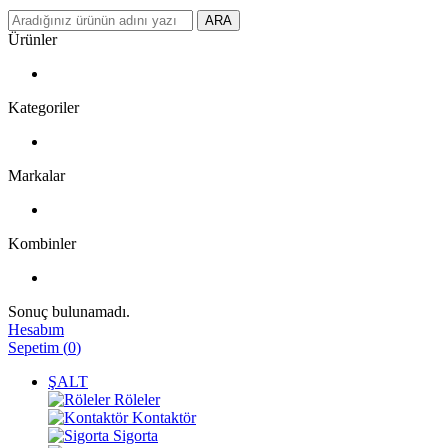
ARA
Ürünler
Kategoriler
Markalar
Kombinler
Sonuç bulunamadı.
Hesabım
Sepetim
(
0
)
ŞALT
Röleler
Kontaktör
Sigorta