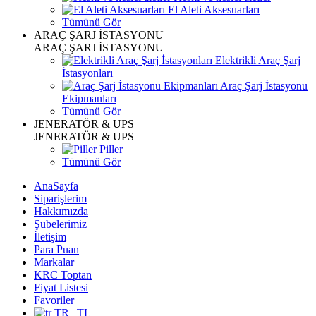
El Aleti Aksesuarları
Tümünü Gör
ARAÇ ŞARJ İSTASYONU
ARAÇ ŞARJ İSTASYONU
Elektrikli Araç Şarj
İstasyonları
Araç Şarj İstasyonu
Ekipmanları
Tümünü Gör
JENERATÖR & UPS
JENERATÖR & UPS
Piller
Tümünü Gör
AnaSayfa
Siparişlerim
Hakkımızda
Şubelerimiz
İletişim
Para Puan
Markalar
KRC Toptan
Fiyat Listesi
Favoriler
TR | TL