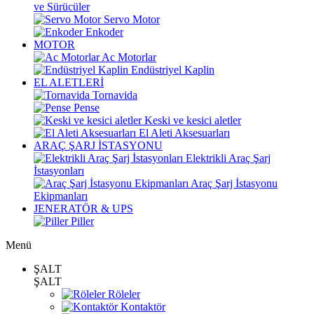
ve Sürücüler
Servo Motor
Enkoder
MOTOR
Ac Motorlar
Endüstriyel Kaplin
EL ALETLERİ
Tornavida
Pense
Keski ve kesici aletler
El Aleti Aksesuarları
ARAÇ ŞARJ İSTASYONU
Elektrikli Araç Şarj
İstasyonları
Araç Şarj İstasyonu
Ekipmanları
JENERATÖR & UPS
Piller
Menü
ŞALT
ŞALT
Röleler
Kontaktör