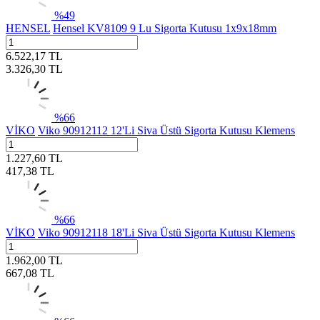
%
49
HENSEL
Hensel KV8109 9 Lu Sigorta Kutusu 1x9x18mm
6.522,17
TL
3.326,30
TL
%
66
VİKO
Viko 90912112 12'Li Siva Üstü Sigorta Kutusu Klemens
1.227,60
TL
417,38
TL
%
66
VİKO
Viko 90912118 18'Li Siva Üstü Sigorta Kutusu Klemens
1.962,00
TL
667,08
TL