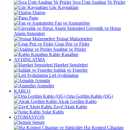
Sıva Üstü Anahtar Ve Prizler
Güç Kaynakları
Diafon
Pano
Fan ve Aspiratörler
Güvenlik ve Hırsız
Alarm Sistemleri
Tesisat Malzemeleri
Grup Priz ve Fişler
Anahtar ve Prizler
Kablo Kanalları
AYDINLATMA
Hareket Sensörleri
Işıldak ve Fenerler
Led Aydınlatma
Armatür
Ampuller
KABLO
Orta Gerilim Kablo (OG)
Alçak Gerilim Kablo
Zayıf Akım Kablo
Solar Kablo
OTOMASYON
Sensör
Hız Kontrol Cihazları