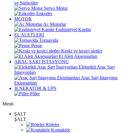
ve Sürücüler
Servo Motor
Enkoder
MOTOR
Ac Motorlar
Endüstriyel Kaplin
EL ALETLERİ
Tornavida
Pense
Keski ve kesici aletler
El Aleti Aksesuarları
ARAÇ ŞARJ İSTASYONU
Elektrikli Araç Şarj
İstasyonları
Araç Şarj İstasyonu
Ekipmanları
JENERATÖR & UPS
Piller
Menü
ŞALT
ŞALT
Röleler
Kontaktör