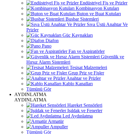
Endüstriyel Fiş ve Prizler
Kombinasyon Kutuları
Buton ve Buat Kutuları
Busbar Sistemleri
Sıva Üstü Anahtar Ve
Prizler
Güç Kaynakları
Diafon
Pano
Fan ve Aspiratörler
Güvenlik ve
Hırsız Alarm Sistemleri
Tesisat Malzemeleri
Grup Priz ve Fişler
Anahtar ve Prizler
Kablo Kanalları
Tümünü Gör
AYDINLATMA
AYDINLATMA
Hareket Sensörleri
Işıldak ve Fenerler
Led Aydınlatma
Armatür
Ampuller
Tümünü Gör