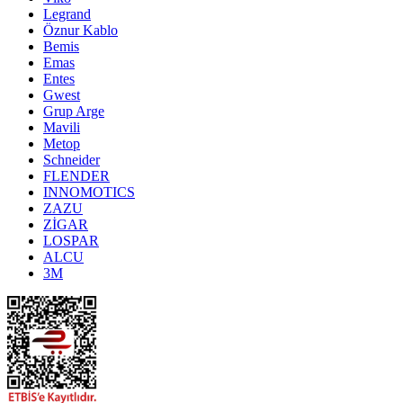
Legrand
Öznur Kablo
Bemis
Emas
Entes
Gwest
Grup Arge
Mavili
Metop
Schneider
FLENDER
INNOMOTICS
ZAZU
ZİGAR
LOSPAR
ALCU
3M