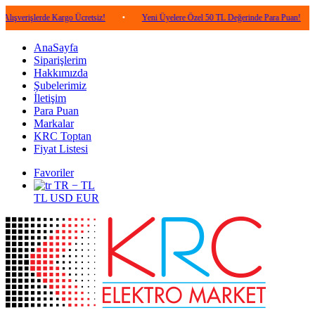
erde Kargo Ücretsiz!
•
Yeni Üyelere Özel 50 TL Değerinde Para Puan!
•
5.00
AnaSayfa
Siparişlerim
Hakkımızda
Şubelerimiz
İletişim
Para Puan
Markalar
KRC Toptan
Fiyat Listesi
Favoriler
TR − TL
TL
USD
EUR