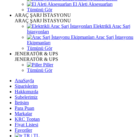
El Aleti Aksesuarları
Tümünü Gör
ARAÇ ŞARJ İSTASYONU
ARAÇ ŞARJ İSTASYONU
Elektrikli Araç Şarj
İstasyonları
Araç Şarj İstasyonu
Ekipmanları
Tümünü Gör
JENERATÖR & UPS
JENERATÖR & UPS
Piller
Tümünü Gör
AnaSayfa
Siparişlerim
Hakkımızda
Şubelerimiz
İletişim
Para Puan
Markalar
KRC Toptan
Fiyat Listesi
Favoriler
TR | TL