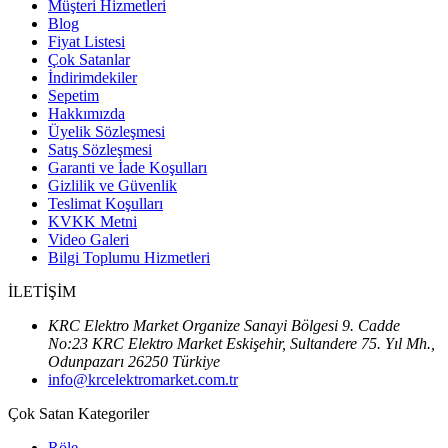
Müşteri Hizmetleri
Blog
Fiyat Listesi
Çok Satanlar
İndirimdekiler
Sepetim
Hakkımızda
Üyelik Sözleşmesi
Satış Sözleşmesi
Garanti ve İade Koşulları
Gizlilik ve Güvenlik
Teslimat Koşulları
KVKK Metni
Video Galeri
Bilgi Toplumu Hizmetleri
İLETİŞİM
KRC Elektro Market Organize Sanayi Bölgesi 9. Cadde
No:23 KRC Elektro Market Eskişehir, Sultandere 75. Yıl Mh.,
Odunpazarı 26250 Türkiye
info@krcelektromarket.com.tr
Çok Satan Kategoriler
Röle