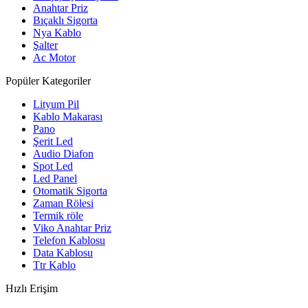
Anahtar Priz
Bıçaklı Sigorta
Nya Kablo
Şalter
Ac Motor
Popüler Kategoriler
Lityum Pil
Kablo Makarası
Pano
Şerit Led
Audio Diafon
Spot Led
Led Panel
Otomatik Sigorta
Zaman Rölesi
Termik röle
Viko Anahtar Priz
Telefon Kablosu
Data Kablosu
Ttr Kablo
Hızlı Erişim