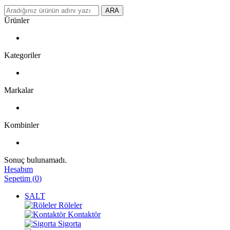
ARA
Ürünler
Kategoriler
Markalar
Kombinler
Sonuç bulunamadı.
Hesabım
Sepetim
(
0
)
ŞALT
Röleler
Kontaktör
Sigorta