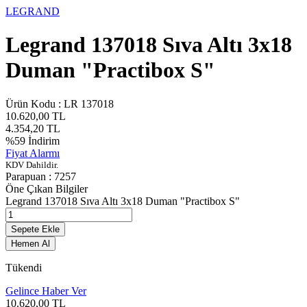
LEGRAND
Legrand 137018 Sıva Altı 3x18
Duman "Practibox S"
Ürün Kodu :
LR 137018
10.620,00
TL
4.354,20
TL
%
59
İndirim
Fiyat Alarmı
KDV Dahildir.
Parapuan :
7257
Öne Çıkan Bilgiler
Legrand 137018 Sıva Altı 3x18 Duman "Practibox S"
Sepete Ekle
Hemen Al
Tükendi
Gelince Haber Ver
10.620,00
TL