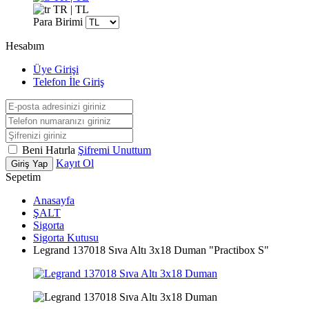
TR | TL
Para Birimi
Hesabım
Üye Girişi
Telefon İle Giriş
Beni Hatırla
Şifremi Unuttum
Kayıt Ol
Giriş Yap
Sepetim
Anasayfa
ŞALT
Sigorta
Sigorta Kutusu
Legrand 137018 Sıva Altı 3x18 Duman "Practibox S"