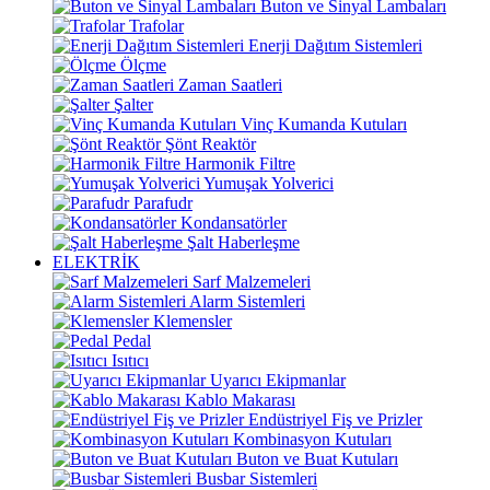
Buton ve Sinyal Lambaları
Trafolar
Enerji Dağıtım Sistemleri
Ölçme
Zaman Saatleri
Şalter
Vinç Kumanda Kutuları
Şönt Reaktör
Harmonik Filtre
Yumuşak Yolverici
Parafudr
Kondansatörler
Şalt Haberleşme
ELEKTRİK
Sarf Malzemeleri
Alarm Sistemleri
Klemensler
Pedal
Isıtıcı
Uyarıcı Ekipmanlar
Kablo Makarası
Endüstriyel Fiş ve Prizler
Kombinasyon Kutuları
Buton ve Buat Kutuları
Busbar Sistemleri