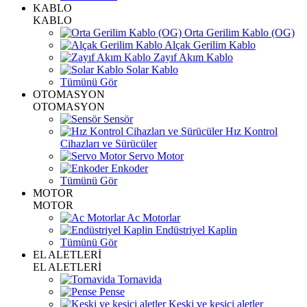
KABLO
KABLO
Orta Gerilim Kablo (OG)
Alçak Gerilim Kablo
Zayıf Akım Kablo
Solar Kablo
Tümünü Gör
OTOMASYON
OTOMASYON
Sensör
Hız Kontrol
Cihazları ve Sürücüler
Servo Motor
Enkoder
Tümünü Gör
MOTOR
MOTOR
Ac Motorlar
Endüstriyel Kaplin
Tümünü Gör
EL ALETLERİ
EL ALETLERİ
Tornavida
Pense
Keski ve kesici aletler