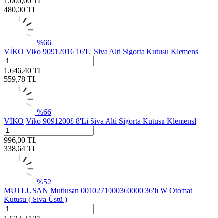
1.000,00
TL
480,00
TL
%
66
VİKO
Viko 90912016 16'Li Siva Alti Sigorta Kutusu Klemens
1.646,40
TL
559,78
TL
%
66
VİKO
Viko 90912008 8'Li Siva Alti Sigorta Kutusu Klemensl
996,00
TL
338,64
TL
%
52
MUTLUSAN
Mutlusan 0010271000360000 36'lı W Otomat
Kutusu ( Sıva Üstü )