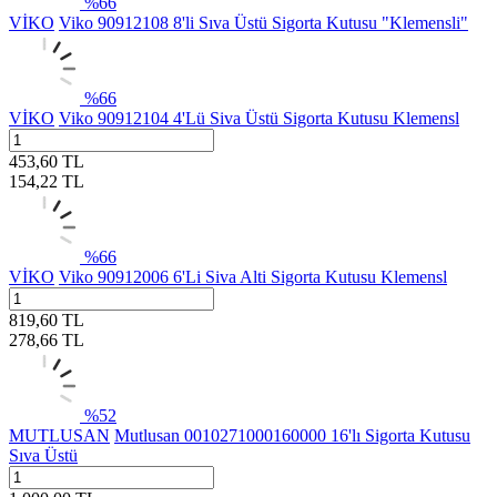
%
66
VİKO
Viko 90912108 8'li Sıva Üstü Sigorta Kutusu "Klemensli"
%
66
VİKO
Viko 90912104 4'Lü Siva Üstü Sigorta Kutusu Klemensl
453,60
TL
154,22
TL
%
66
VİKO
Viko 90912006 6'Li Siva Alti Sigorta Kutusu Klemensl
819,60
TL
278,66
TL
%
52
MUTLUSAN
Mutlusan 0010271000160000 16'lı Sigorta Kutusu
Sıva Üstü