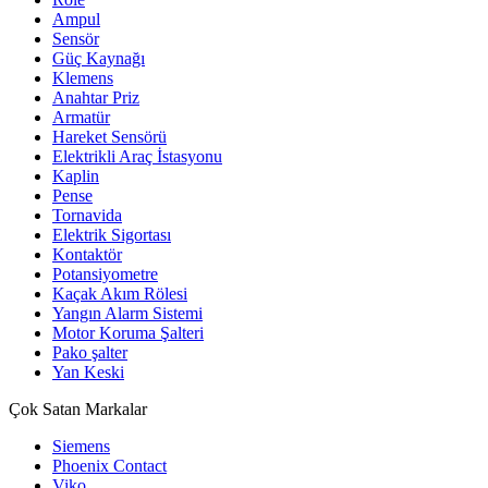
Ampul
Sensör
Güç Kaynağı
Klemens
Anahtar Priz
Armatür
Hareket Sensörü
Elektrikli Araç İstasyonu
Kaplin
Pense
Tornavida
Elektrik Sigortası
Kontaktör
Potansiyometre
Kaçak Akım Rölesi
Yangın Alarm Sistemi
Motor Koruma Şalteri
Pako şalter
Yan Keski
Çok Satan Markalar
Siemens
Phoenix Contact
Viko