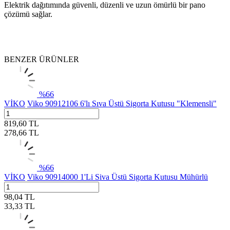
Elektrik dağıtımında güvenli, düzenli ve uzun ömürlü bir pano
çözümü sağlar.
BENZER ÜRÜNLER
%
66
VİKO
Viko 90912106 6'lı Sıva Üstü Sigorta Kutusu "Klemensli"
819,60
TL
278,66
TL
%
66
VİKO
Viko 90914000 1'Li Siva Üstü Sigorta Kutusu Mühürlü
98,04
TL
33,33
TL