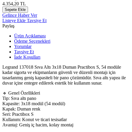
4.354,20
TL
Sepete Ekle
Gelince Haber Ver
Listeye Ekle
Tavsiye Et
Paylaş
Ürün Açıklaması
Ödeme Seçenekleri
Yorumlar
Tavsiye Et
İade Koşulları
Legrand
137018 Sıva Altı 3x18 Duman Practibox S, 54 modüle
kadar sigorta ve ekipmanların güvenli ve düzenli montajı için
tasarlanmış geniş kapasiteli bir pano çözümüdür. Sıva altı yapısı ile
duvar içine entegre edilerek estetik bir kullanım sunar.
🔹 Genel Özellikleri
Tip: Sıva altı pano
Kapasite: 3x18 modül (54 modül)
Kapak: Duman renk
Seri: Practibox S
Kullanım: Konut ve ticari tesisatlar
Avantaj: Geniş iç hacim, kolay montaj