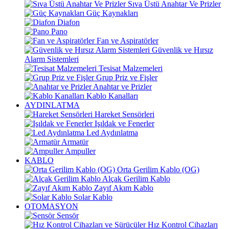
Sıva Üstü Anahtar Ve Prizler
Güç Kaynakları
Diafon
Pano
Fan ve Aspiratörler
Güvenlik ve Hırsız
Alarm Sistemleri
Tesisat Malzemeleri
Grup Priz ve Fişler
Anahtar ve Prizler
Kablo Kanalları
AYDINLATMA
Hareket Sensörleri
Işıldak ve Fenerler
Led Aydınlatma
Armatür
Ampuller
KABLO
Orta Gerilim Kablo (OG)
Alçak Gerilim Kablo
Zayıf Akım Kablo
Solar Kablo
OTOMASYON
Sensör
Hız Kontrol Cihazları