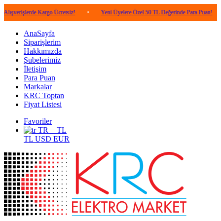
işlerde Kargo Ücretsiz!
•
Yeni Üyelere Özel 50 TL Değerinde Para Puan!
•
5
AnaSayfa
Siparişlerim
Hakkımızda
Şubelerimiz
İletişim
Para Puan
Markalar
KRC Toptan
Fiyat Listesi
Favoriler
TR − TL
TL
USD
EUR