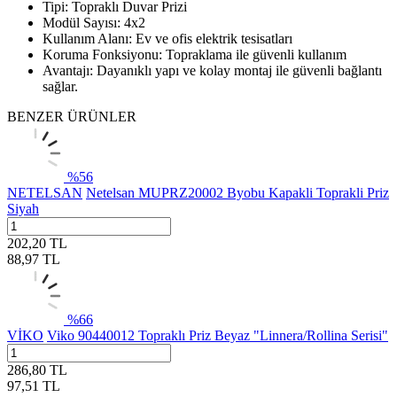
Tipi: Topraklı Duvar Prizi
Modül Sayısı: 4x2
Kullanım Alanı: Ev ve ofis elektrik tesisatları
Koruma Fonksiyonu: Topraklama ile güvenli kullanım
Avantajı: Dayanıklı yapı ve kolay montaj ile güvenli bağlantı
sağlar.
BENZER ÜRÜNLER
%
56
NETELSAN
Netelsan MUPRZ20002 Byobu Kapakli Toprakli Priz
Siyah
202,20
TL
88,97
TL
%
66
VİKO
Viko 90440012 Topraklı Priz Beyaz "Linnera/Rollina Serisi"
286,80
TL
97,51
TL