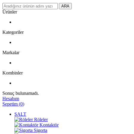
ARA
Ürünler
Kategoriler
Markalar
Kombinler
Sonuç bulunamadı.
Hesabım
Sepetim
(
0
)
ŞALT
Röleler
Kontaktör
Sigorta