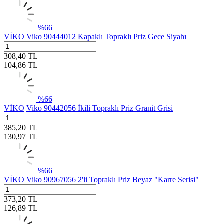
%
66
VİKO
Viko 90444012 Kapaklı Topraklı Priz Gece Siyahı
308,40
TL
104,86
TL
%
66
VİKO
Viko 90442056 İkili Topraklı Priz Granit Grisi
385,20
TL
130,97
TL
%
66
VİKO
Viko 90967056 2'li Topraklı Priz Beyaz "Karre Serisi"
373,20
TL
126,89
TL