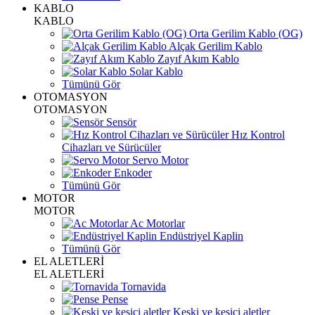
KABLO
KABLO
Orta Gerilim Kablo (OG)
Alçak Gerilim Kablo
Zayıf Akım Kablo
Solar Kablo
Tümünü Gör
OTOMASYON
OTOMASYON
Sensör
Hız Kontrol
Cihazları ve Sürücüler
Servo Motor
Enkoder
Tümünü Gör
MOTOR
MOTOR
Ac Motorlar
Endüstriyel Kaplin
Tümünü Gör
EL ALETLERİ
EL ALETLERİ
Tornavida
Pense
Keski ve kesici aletler