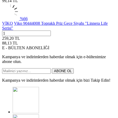
99,14
TL
%
66
VİKO
Viko 90444008 Topraklı Priz Gece Siyahı "Linnera Life
Serisi"
259,20
TL
88,13
TL
E - BÜLTEN ABONELİĞİ
Kampanya ve indirimlerden haberdar olmak için e-bültenimize
abone olun.
ABONE OL
Kampanya ve indirimlerden haberdar olmak için bizi Takip Edin!