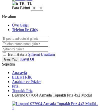
TR | TL
Para Birimi
Hesabım
Üye Girişi
Telefon İle Giriş
Beni Hatırla
Şifremi Unuttum
Kayıt Ol
Giriş Yap
Sepetim
Anasayfa
ELEKTRİK
Anahtar ve Prizler
Priz
Topraklı Priz
Legrand 077604 Armada Topraklı Priz 4x2 Modül