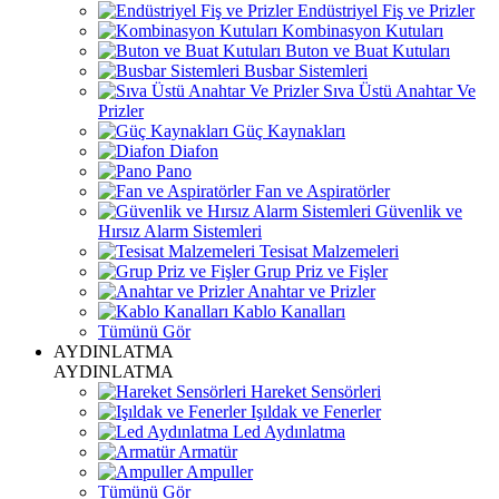
Endüstriyel Fiş ve Prizler
Kombinasyon Kutuları
Buton ve Buat Kutuları
Busbar Sistemleri
Sıva Üstü Anahtar Ve
Prizler
Güç Kaynakları
Diafon
Pano
Fan ve Aspiratörler
Güvenlik ve
Hırsız Alarm Sistemleri
Tesisat Malzemeleri
Grup Priz ve Fişler
Anahtar ve Prizler
Kablo Kanalları
Tümünü Gör
AYDINLATMA
AYDINLATMA
Hareket Sensörleri
Işıldak ve Fenerler
Led Aydınlatma
Armatür
Ampuller
Tümünü Gör