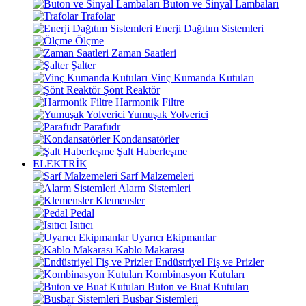
Buton ve Sinyal Lambaları
Trafolar
Enerji Dağıtım Sistemleri
Ölçme
Zaman Saatleri
Şalter
Vinç Kumanda Kutuları
Şönt Reaktör
Harmonik Filtre
Yumuşak Yolverici
Parafudr
Kondansatörler
Şalt Haberleşme
ELEKTRİK
Sarf Malzemeleri
Alarm Sistemleri
Klemensler
Pedal
Isıtıcı
Uyarıcı Ekipmanlar
Kablo Makarası
Endüstriyel Fiş ve Prizler
Kombinasyon Kutuları
Buton ve Buat Kutuları
Busbar Sistemleri