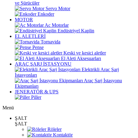
ve Sürücüler
Servo Motor
Enkoder
MOTOR
Ac Motorlar
Endüstriyel Kaplin
EL ALETLERİ
Tornavida
Pense
Keski ve kesici aletler
El Aleti Aksesuarları
ARAÇ ŞARJ İSTASYONU
Elektrikli Araç Şarj
İstasyonları
Araç Şarj İstasyonu
Ekipmanları
JENERATÖR & UPS
Piller
Menü
ŞALT
ŞALT
Röleler
Kontaktör