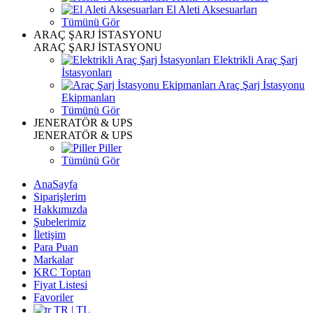
El Aleti Aksesuarları
Tümünü Gör
ARAÇ ŞARJ İSTASYONU
ARAÇ ŞARJ İSTASYONU
Elektrikli Araç Şarj
İstasyonları
Araç Şarj İstasyonu
Ekipmanları
Tümünü Gör
JENERATÖR & UPS
JENERATÖR & UPS
Piller
Tümünü Gör
AnaSayfa
Siparişlerim
Hakkımızda
Şubelerimiz
İletişim
Para Puan
Markalar
KRC Toptan
Fiyat Listesi
Favoriler
TR | TL