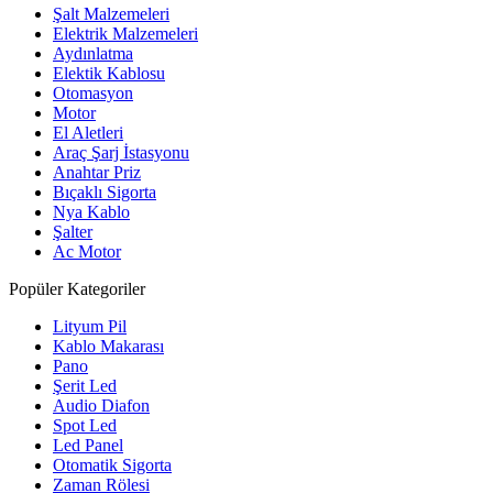
Şalt Malzemeleri
Elektrik Malzemeleri
Aydınlatma
Elektik Kablosu
Otomasyon
Motor
El Aletleri
Araç Şarj İstasyonu
Anahtar Priz
Bıçaklı Sigorta
Nya Kablo
Şalter
Ac Motor
Popüler Kategoriler
Lityum Pil
Kablo Makarası
Pano
Şerit Led
Audio Diafon
Spot Led
Led Panel
Otomatik Sigorta
Zaman Rölesi