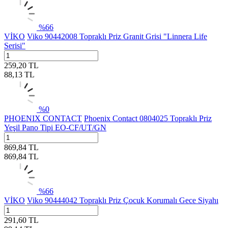
%
66
VİKO
Viko 90442008 Topraklı Priz Granit Grisi "Linnera Life
Serisi"
259,20
TL
88,13
TL
%
0
PHOENIX CONTACT
Phoenix Contact 0804025 Topraklı Priz
Yeşil Pano Tipi EO-CF/UT/GN
869,84
TL
869,84
TL
%
66
VİKO
Viko 90444042 Topraklı Priz Çocuk Korumalı Gece Siyahı
291,60
TL