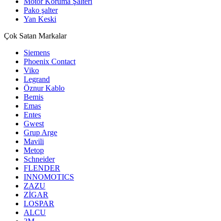
Motor Koruma Şalteri
Pako şalter
Yan Keski
Çok Satan Markalar
Siemens
Phoenix Contact
Viko
Legrand
Öznur Kablo
Bemis
Emas
Entes
Gwest
Grup Arge
Mavili
Metop
Schneider
FLENDER
INNOMOTICS
ZAZU
ZİGAR
LOSPAR
ALCU