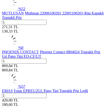
%
52
MUTLUSAN
Mutlusan 22006100201 22001100201-Rita Kapakli
Toprakli Priz
271,51
TL
130,33
TL
%
0
PHOENIX CONTACT
Phoenix Contact 0804024 Topraklı Priz
Gri Pano Tipi EO-CF/UT
869,84
TL
869,84
TL
%
57
EMAS
Emas EPREU2GL Pano Tipi Topraklı Priz Ledli
420,00
TL
180,60
TL