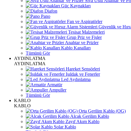
Sıva Üstü Anahtar Ve Pri
Güç Kaynakları
Diafon
Pano
Fan ve Aspiratörler
Güvenlik ve Hırsı
Tesisat Malzemeleri
Grup Priz ve Fişler
Anahtar ve Prizler
Kablo Kanalları
Tümünü Gör
AYDINLATMA
AYDINLATMA
Hareket Sensörleri
Işıldak ve Fenerler
Led Aydınlatma
Armatür
Ampuller
Tümünü Gör
KABLO
KABLO
Orta Gerilim Kablo (OG)
Alçak Gerilim Kablo
Zayıf Akım Kablo
Solar Kablo