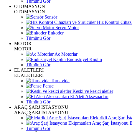
Tümünü Gör
OTOMASYON
OTOMASYON
Sensör
Hız Kontrol Cihazl
Servo Motor
Enkoder
Tümünü Gör
MOTOR
MOTOR
Ac Motorlar
Endüstriyel Kaplin
Tümünü Gör
EL ALETLERİ
EL ALETLERİ
Tornavida
Pense
Keski ve kesici aletler
El Aleti Aksesuarları
Tümünü Gör
ARAÇ ŞARJ İSTASYONU
ARAÇ ŞARJ İSTASYONU
Elektrikli Araç Şarj İst
Araç Şarj İstasyonu 
Tümünü Gör