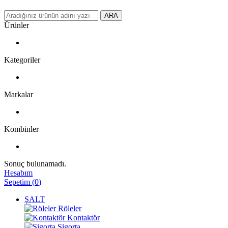
ARA
Ürünler
Kategoriler
Markalar
Kombinler
Sonuç bulunamadı.
Hesabım
Sepetim
(
0
)
ŞALT
Röleler
Kontaktör
Sigorta