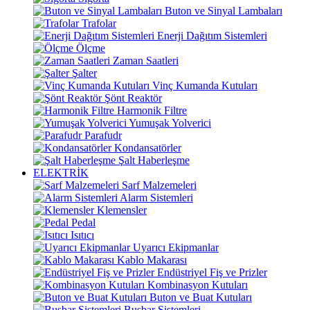
Buton ve Sinyal Lambaları
Trafolar
Enerji Dağıtım Sistemleri
Ölçme
Zaman Saatleri
Şalter
Vinç Kumanda Kutuları
Şönt Reaktör
Harmonik Filtre
Yumuşak Yolverici
Parafudr
Kondansatörler
Şalt Haberleşme
ELEKTRİK
Sarf Malzemeleri
Alarm Sistemleri
Klemensler
Pedal
Isıtıcı
Uyarıcı Ekipmanlar
Kablo Makarası
Endüstriyel Fiş ve Prizler
Kombinasyon Kutuları
Buton ve Buat Kutuları
Busbar Sistemleri