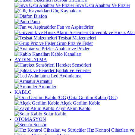
Sıva Üstü Anahtar Ve Prizler
Güç Kaynakları
Diafon
Pano
Fan ve Aspiratörler
Güvenlik ve Hırsız Alar
Tesisat Malzemeleri
Grup Priz ve Fişler
Anahtar ve Prizler
Kablo Kanalları
AYDINLATMA
Hareket Sensörleri
Işıldak ve Fenerler
Led Aydınlatma
Armatür
Ampuller
KABLO
Orta Gerilim Kablo (OG)
Alçak Gerilim Kablo
Zayıf Akım Kablo
Solar Kablo
OTOMASYON
Sensör
Hız Kontrol Cihazları ve