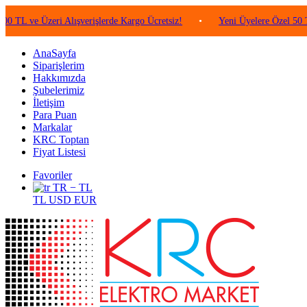
 Üzeri Alışverişlerde Kargo Ücretsiz!
•
Yeni Üyelere Özel 50 TL Değer
AnaSayfa
Siparişlerim
Hakkımızda
Şubelerimiz
İletişim
Para Puan
Markalar
KRC Toptan
Fiyat Listesi
Favoriler
TR − TL
TL
USD
EUR