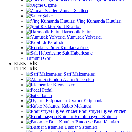
Ölçme
Zaman Saatleri
Şalter
Vinç Kumanda Kutuları
Şönt Reaktör
Harmonik Filtre
Yumuşak Yolverici
Parafudr
Kondansatörler
Şalt Haberleşme
Tümünü Gör
ELEKTRİK
ELEKTRİK
Sarf Malzemeleri
Alarm Sistemleri
Klemensler
Pedal
Isıtıcı
Uyarıcı Ekipmanlar
Kablo Makarası
Endüstriyel Fiş ve Prizler
Kombinasyon Kutuları
Buton ve Buat Kutuları
Busbar Sistemleri