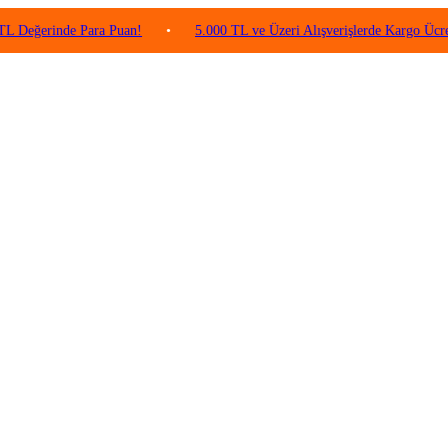
inde Para Puan!
•
5.000 TL ve Üzeri Alışverişlerde Kargo Ücretsiz!