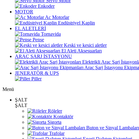
Servo Motor
Enkoder
MOTOR
Ac Motorlar
Endüstriyel Kaplin
EL ALETLERİ
Tornavida
Pense
Keski ve kesici aletler
El Aleti Aksesuarları
ARAÇ ŞARJ İSTASYONU
Elektrikli Araç Şarj İstasyonl
Araç Şarj İstasyonu Ekipma
JENERATÖR & UPS
Piller
Menü
ŞALT
ŞALT
Röleler
Kontaktör
Sigorta
Buton ve Sinyal Lambaları
Trafolar
Enerji Dağıtım Sistemleri