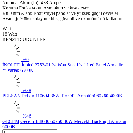
Nominal Akım (In): 438 Amper
Koruma Fonksiyonu: Aşırı akım ve kısa devre
Kullanım Alanı: Endüstriyel panolar ve yüksek güçlü devreler
Avantajı: Yüksek dayanıklılık, güvenli ve uzun ömürlü kullanım.
Watt
18 Watt
BENZER ÜRÜNLER
%
0
İNOLED
İnoled 2752-01 24 Watt Sıva Üstü Led Panel Armatür
Yuvarlak 6500K
%
38
PELSAN
Pelsan 110694 36W Tio Ofis Armatürü 60x60 4000K
%
46
GECEM
Gecem 188686 60x60 36W Mercekli Backlight Armatür
6000K