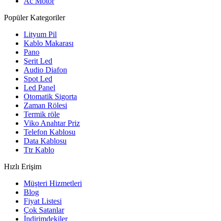
Ac Motor
Popüler Kategoriler
Lityum Pil
Kablo Makarası
Pano
Şerit Led
Audio Diafon
Spot Led
Led Panel
Otomatik Sigorta
Zaman Rölesi
Termik röle
Viko Anahtar Priz
Telefon Kablosu
Data Kablosu
Ttr Kablo
Hızlı Erişim
Müşteri Hizmetleri
Blog
Fiyat Listesi
Çok Satanlar
İndirimdekiler