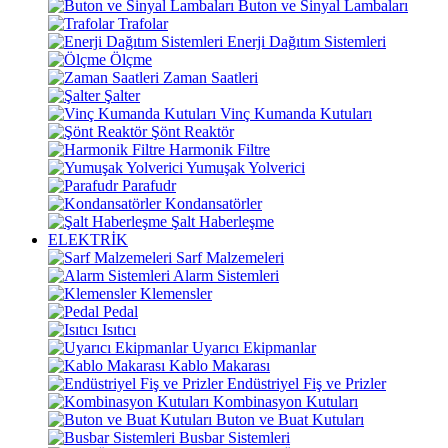
Buton ve Sinyal Lambaları
Trafolar
Enerji Dağıtım Sistemleri
Ölçme
Zaman Saatleri
Şalter
Vinç Kumanda Kutuları
Şönt Reaktör
Harmonik Filtre
Yumuşak Yolverici
Parafudr
Kondansatörler
Şalt Haberleşme
ELEKTRİK
Sarf Malzemeleri
Alarm Sistemleri
Klemensler
Pedal
Isıtıcı
Uyarıcı Ekipmanlar
Kablo Makarası
Endüstriyel Fiş ve Prizler
Kombinasyon Kutuları
Buton ve Buat Kutuları
Busbar Sistemleri