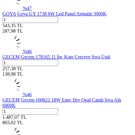
%
47
GOYA
Goya GY 1738 6W Led Panel Armatür 3000K
543,35
TL
287,98
TL
%
46
GECEM
Gecem 178165 11 İnç Kare Çerçeve Sıva Üstü
257,38
TL
138,98
TL
%
46
GECEM
Gecem 168822 18W Enec Drv Opal Camlı Sıva Altı
6000K
1.487,07
TL
803,02
TL