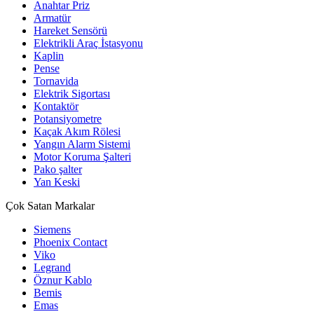
Anahtar Priz
Armatür
Hareket Sensörü
Elektrikli Araç İstasyonu
Kaplin
Pense
Tornavida
Elektrik Sigortası
Kontaktör
Potansiyometre
Kaçak Akım Rölesi
Yangın Alarm Sistemi
Motor Koruma Şalteri
Pako şalter
Yan Keski
Çok Satan Markalar
Siemens
Phoenix Contact
Viko
Legrand
Öznur Kablo
Bemis
Emas