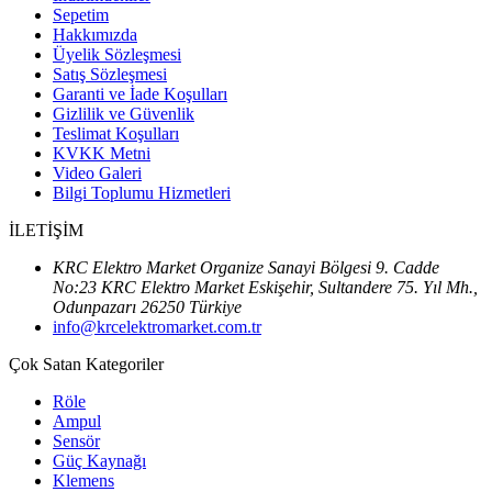
Sepetim
Hakkımızda
Üyelik Sözleşmesi
Satış Sözleşmesi
Garanti ve İade Koşulları
Gizlilik ve Güvenlik
Teslimat Koşulları
KVKK Metni
Video Galeri
Bilgi Toplumu Hizmetleri
İLETİŞİM
KRC Elektro Market Organize Sanayi Bölgesi 9. Cadde
No:23 KRC Elektro Market Eskişehir, Sultandere 75. Yıl Mh.,
Odunpazarı 26250 Türkiye
info@krcelektromarket.com.tr
Çok Satan Kategoriler
Röle
Ampul
Sensör
Güç Kaynağı
Klemens