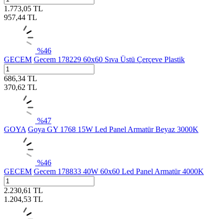
1.773,05
TL
957,44
TL
%
46
GECEM
Gecem 178229 60x60 Sıva Üstü Çerçeve Plastik
686,34
TL
370,62
TL
%
47
GOYA
Goya GY 1768 15W Led Panel Armatür Beyaz 3000K
%
46
GECEM
Gecem 178833 40W 60x60 Led Panel Armatür 4000K
2.230,61
TL
1.204,53
TL