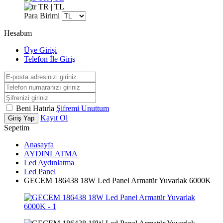
TR | TL
Para Birimi
Hesabım
Üye Girişi
Telefon İle Giriş
Beni Hatırla
Şifremi Unuttum
Kayıt Ol
Giriş Yap
Sepetim
Anasayfa
AYDINLATMA
Led Aydınlatma
Led Panel
GECEM 186438 18W Led Panel Armatür Yuvarlak 6000K