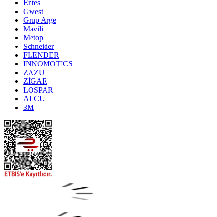
Entes
Gwest
Grup Arge
Mavili
Metop
Schneider
FLENDER
INNOMOTICS
ZAZU
ZİGAR
LOSPAR
ALCU
3M