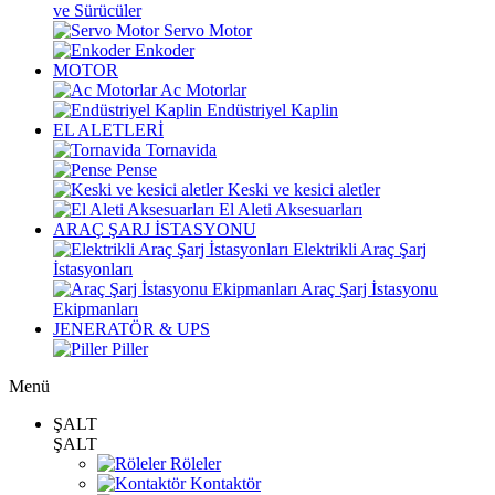
ve Sürücüler
Servo Motor
Enkoder
MOTOR
Ac Motorlar
Endüstriyel Kaplin
EL ALETLERİ
Tornavida
Pense
Keski ve kesici aletler
El Aleti Aksesuarları
ARAÇ ŞARJ İSTASYONU
Elektrikli Araç Şarj
İstasyonları
Araç Şarj İstasyonu
Ekipmanları
JENERATÖR & UPS
Piller
Menü
ŞALT
ŞALT
Röleler
Kontaktör