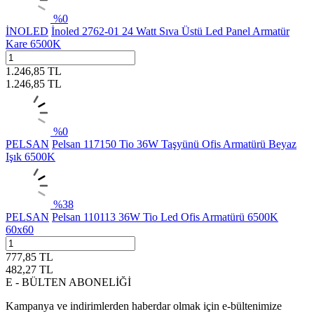
%
0
İNOLED
İnoled 2762-01 24 Watt Sıva Üstü Led Panel Armatür
Kare 6500K
1.246,85
TL
1.246,85
TL
%
0
PELSAN
Pelsan 117150 Tio 36W Taşyünü Ofis Armatürü Beyaz
Işık 6500K
%
38
PELSAN
Pelsan 110113 36W Tio Led Ofis Armatürü 6500K
60x60
777,85
TL
482,27
TL
E - BÜLTEN ABONELİĞİ
Kampanya ve indirimlerden haberdar olmak için e-bültenimize