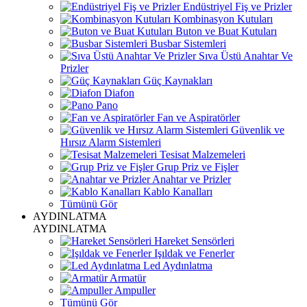
Endüstriyel Fiş ve Prizler
Kombinasyon Kutuları
Buton ve Buat Kutuları
Busbar Sistemleri
Sıva Üstü Anahtar Ve
Prizler
Güç Kaynakları
Diafon
Pano
Fan ve Aspiratörler
Güvenlik ve
Hırsız Alarm Sistemleri
Tesisat Malzemeleri
Grup Priz ve Fişler
Anahtar ve Prizler
Kablo Kanalları
Tümünü Gör
AYDINLATMA
AYDINLATMA
Hareket Sensörleri
Işıldak ve Fenerler
Led Aydınlatma
Armatür
Ampuller
Tümünü Gör