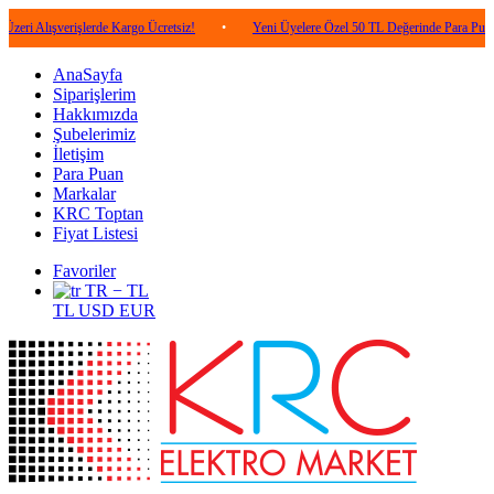
verişlerde Kargo Ücretsiz!
•
Yeni Üyelere Özel 50 TL Değerinde Para Puan!
•
AnaSayfa
Siparişlerim
Hakkımızda
Şubelerimiz
İletişim
Para Puan
Markalar
KRC Toptan
Fiyat Listesi
Favoriler
TR − TL
TL
USD
EUR