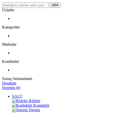
ARA
Ürünler
Kategoriler
Markalar
Kombinler
Sonuç bulunamadı.
Hesabım
Sepetim
(
0
)
ŞALT
Röleler
Kontaktör
Sigorta