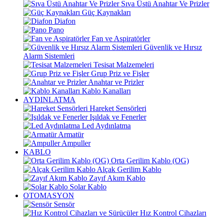
Sıva Üstü Anahtar Ve Prizler
Güç Kaynakları
Diafon
Pano
Fan ve Aspiratörler
Güvenlik ve Hırsız
Alarm Sistemleri
Tesisat Malzemeleri
Grup Priz ve Fişler
Anahtar ve Prizler
Kablo Kanalları
AYDINLATMA
Hareket Sensörleri
Işıldak ve Fenerler
Led Aydınlatma
Armatür
Ampuller
KABLO
Orta Gerilim Kablo (OG)
Alçak Gerilim Kablo
Zayıf Akım Kablo
Solar Kablo
OTOMASYON
Sensör
Hız Kontrol Cihazları