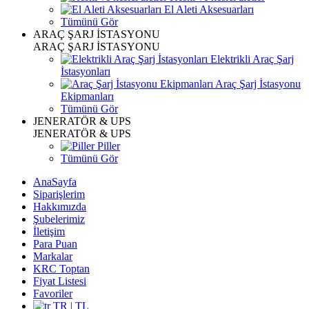
El Aleti Aksesuarları
Tümünü Gör
ARAÇ ŞARJ İSTASYONU
ARAÇ ŞARJ İSTASYONU
Elektrikli Araç Şarj
İstasyonları
Araç Şarj İstasyonu
Ekipmanları
Tümünü Gör
JENERATÖR & UPS
JENERATÖR & UPS
Piller
Tümünü Gör
AnaSayfa
Siparişlerim
Hakkımızda
Şubelerimiz
İletişim
Para Puan
Markalar
KRC Toptan
Fiyat Listesi
Favoriler
TR | TL