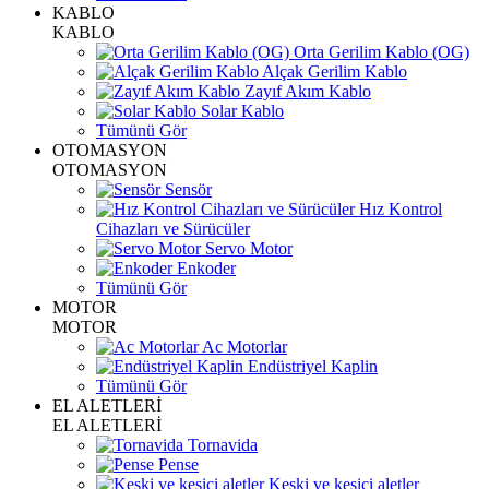
KABLO
KABLO
Orta Gerilim Kablo (OG)
Alçak Gerilim Kablo
Zayıf Akım Kablo
Solar Kablo
Tümünü Gör
OTOMASYON
OTOMASYON
Sensör
Hız Kontrol
Cihazları ve Sürücüler
Servo Motor
Enkoder
Tümünü Gör
MOTOR
MOTOR
Ac Motorlar
Endüstriyel Kaplin
Tümünü Gör
EL ALETLERİ
EL ALETLERİ
Tornavida
Pense
Keski ve kesici aletler