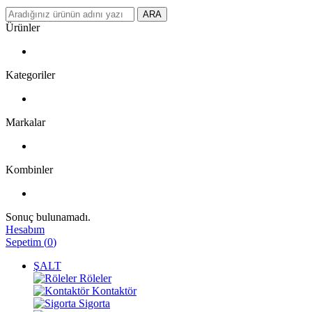
ARA
Ürünler
Kategoriler
Markalar
Kombinler
Sonuç bulunamadı.
Hesabım
Sepetim
(
0
)
ŞALT
Röleler
Kontaktör
Sigorta