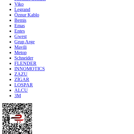
Viko
Legrand
Öznur Kablo
Bemis
Emas
Entes
Gwest
Grup Arge
Mavili
Metop
Schneider
FLENDER
INNOMOTICS
ZAZU
ZİGAR
LOSPAR
ALCU
3M