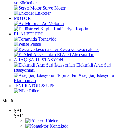
ve Sürücüler
Servo Motor
Enkoder
MOTOR
Ac Motorlar
Endüstriyel Kaplin
EL ALETLERİ
Tornavida
Pense
Keski ve kesici aletler
El Aleti Aksesuarları
ARAÇ ŞARJ İSTASYONU
Elektrikli Araç Şarj
İstasyonları
Araç Şarj İstasyonu
Ekipmanları
JENERATÖR & UPS
Piller
Menü
ŞALT
ŞALT
Röleler
Kontaktör