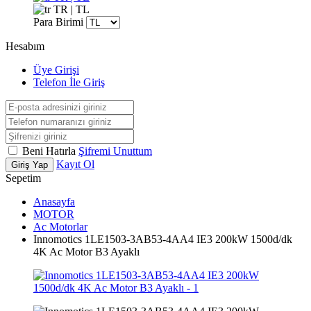
TR | TL
Para Birimi
Hesabım
Üye Girişi
Telefon İle Giriş
Beni Hatırla
Şifremi Unuttum
Kayıt Ol
Giriş Yap
Sepetim
Anasayfa
MOTOR
Ac Motorlar
Innomotics 1LE1503-3AB53-4AA4 IE3 200kW 1500d/dk
4K Ac Motor B3 Ayaklı