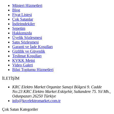
Müşteri Hizmetleri
Blog
Fiyat Listesi
Çok Satanlar
İndirimdekiler
Sepetim
Hakkımızda
Üyelik Sözleşmesi
Satış Sözleşmesi
Garanti ve İade Koşulları
Gizlilik ve Güvenlik
Teslimat Koşulları
KVKK Metni
Video Galeri
Bilgi Toplumu Hizmetleri
İLETİŞİM
KRC Elektro Market Organize Sanayi Bölgesi 9. Cadde
No:23 KRC Elektro Market Eskişehir, Sultandere 75. Yıl Mh.,
Odunpazarı 26250 Türkiye
info@krcelektromarket.com.tr
Çok Satan Kategoriler