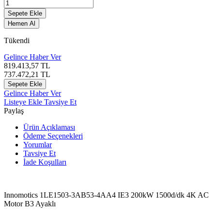
Sepete Ekle
Hemen Al
Tükendi
Gelince Haber Ver
819.413,57
TL
737.472,21
TL
Sepete Ekle
Gelince Haber Ver
Listeye Ekle
Tavsiye Et
Paylaş
Ürün Açıklaması
Ödeme Seçenekleri
Yorumlar
Tavsiye Et
İade Koşulları
Innomotics 1LE1503-3AB53-4AA4 IE3 200kW 1500d/dk 4K AC
Motor B3 Ayaklı