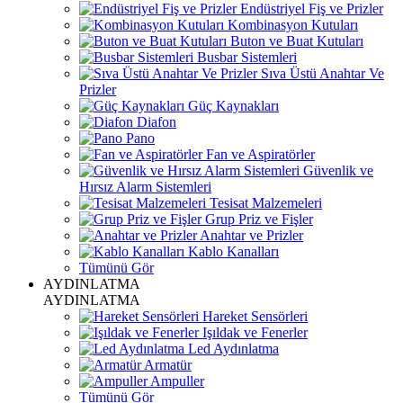
Endüstriyel Fiş ve Prizler
Kombinasyon Kutuları
Buton ve Buat Kutuları
Busbar Sistemleri
Sıva Üstü Anahtar Ve
Prizler
Güç Kaynakları
Diafon
Pano
Fan ve Aspiratörler
Güvenlik ve
Hırsız Alarm Sistemleri
Tesisat Malzemeleri
Grup Priz ve Fişler
Anahtar ve Prizler
Kablo Kanalları
Tümünü Gör
AYDINLATMA
AYDINLATMA
Hareket Sensörleri
Işıldak ve Fenerler
Led Aydınlatma
Armatür
Ampuller
Tümünü Gör