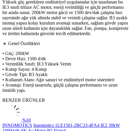
Yüksek güç gerektiren endüstriyel uygulamalar için tasarlanan bu
IE3 sınıfı trifaze AC motor, enerji verimliliği ve güçlü performansı
bir arada sunar. 200kW motor gücü ve 1500 dev/dak çalışma hızı
sayesinde ağır yük altında stabil ve verimli çalışma sağlar. B3 ayaklı
montaj yapısı kolay kurulum avantajı sunarken, sağlam gövde yapısı
uzun süreli kullanım için dayanıklılık sağlar. Fan, pompa, kompresör
ve üretim hatlarında güvenle tercih edilmektedir.
🔹 Genel Özellikleri
• Güç: 200kW
• Devir Hızı: 1500 d/dk
• Verimlilik Sınıfı: IE3 Yüksek Verim
• Kutup Sayısı: 4 Kutup
• Gövde Tipi: B3 Ayaklı
• Kullanım Alanı: Ağır sanayi ve endüstriyel motor sistemleri
• Avantajı: Enerji tasarrufu, güçlü çalışma performansı ve uzun
ömürlü yapı.
BENZER ÜRÜNLER
%
10
INNOMOTICS
Innomotics 1LE1501-2BC23-4FA4 IE2 30kW
1000d/dk 6K Ac Motor B5 Flanşlı