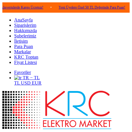
erde Kargo Ücretsiz!
•
Yeni Üyelere Özel 50 TL Değerinde Para Puan!
•
5.00
AnaSayfa
Siparişlerim
Hakkımızda
Şubelerimiz
İletişim
Para Puan
Markalar
KRC Toptan
Fiyat Listesi
Favoriler
TR − TL
TL
USD
EUR