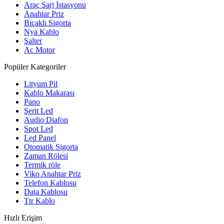
Araç Şarj İstasyonu
Anahtar Priz
Bıçaklı Sigorta
Nya Kablo
Şalter
Ac Motor
Popüler Kategoriler
Lityum Pil
Kablo Makarası
Pano
Şerit Led
Audio Diafon
Spot Led
Led Panel
Otomatik Sigorta
Zaman Rölesi
Termik röle
Viko Anahtar Priz
Telefon Kablosu
Data Kablosu
Ttr Kablo
Hızlı Erişim