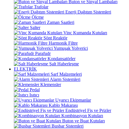
Buton ve Sinyal Lambaları
Trafolar
Enerji Dağıtım Sistemleri
Ölçme
Zaman Saatleri
Şalter
Vinç Kumanda Kutuları
Şönt Reaktör
Harmonik Filtre
Yumuşak Yolverici
Parafudr
Kondansatörler
Şalt Haberleşme
ELEKTRİK
Sarf Malzemeleri
Alarm Sistemleri
Klemensler
Pedal
Isıtıcı
Uyarıcı Ekipmanlar
Kablo Makarası
Endüstriyel Fiş ve Prizler
Kombinasyon Kutuları
Buton ve Buat Kutuları
Busbar Sistemleri