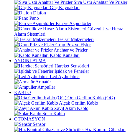
Sıva Üstü Anahtar Ve Prizler
Güç Kaynakları
Diafon
Pano
Fan ve Aspiratörler
Güvenlik ve Hırsız
Alarm Sistemleri
Tesisat Malzemeleri
Grup Priz ve Fişler
Anahtar ve Prizler
Kablo Kanalları
AYDINLATMA
Hareket Sensörleri
Işıldak ve Fenerler
Led Aydınlatma
Armatür
Ampuller
KABLO
Orta Gerilim Kablo (OG)
Alçak Gerilim Kablo
Zayıf Akım Kablo
Solar Kablo
OTOMASYON
Sensör
Hız Kontrol Cihazları