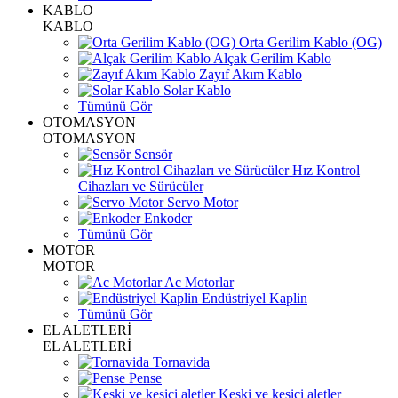
KABLO
KABLO
Orta Gerilim Kablo (OG)
Alçak Gerilim Kablo
Zayıf Akım Kablo
Solar Kablo
Tümünü Gör
OTOMASYON
OTOMASYON
Sensör
Hız Kontrol
Cihazları ve Sürücüler
Servo Motor
Enkoder
Tümünü Gör
MOTOR
MOTOR
Ac Motorlar
Endüstriyel Kaplin
Tümünü Gör
EL ALETLERİ
EL ALETLERİ
Tornavida
Pense
Keski ve kesici aletler