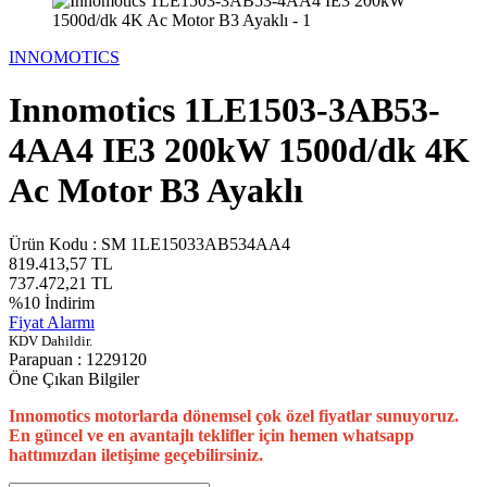
INNOMOTICS
Innomotics 1LE1503-3AB53-
4AA4 IE3 200kW 1500d/dk 4K
Ac Motor B3 Ayaklı
Ürün Kodu :
SM 1LE15033AB534AA4
819.413,57
TL
737.472,21
TL
%
10
İndirim
Fiyat Alarmı
KDV Dahildir.
Parapuan :
1229120
Öne Çıkan Bilgiler
Innomotics motorlarda dönemsel çok özel fiyatlar sunuyoruz.
En güncel ve en avantajlı teklifler için hemen whatsapp
hattımızdan iletişime geçebilirsiniz.