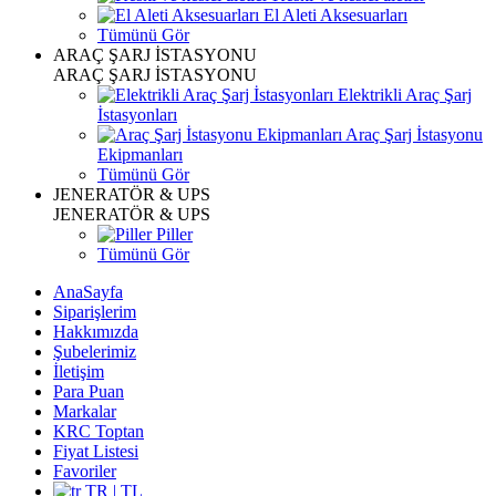
El Aleti Aksesuarları
Tümünü Gör
ARAÇ ŞARJ İSTASYONU
ARAÇ ŞARJ İSTASYONU
Elektrikli Araç Şarj
İstasyonları
Araç Şarj İstasyonu
Ekipmanları
Tümünü Gör
JENERATÖR & UPS
JENERATÖR & UPS
Piller
Tümünü Gör
AnaSayfa
Siparişlerim
Hakkımızda
Şubelerimiz
İletişim
Para Puan
Markalar
KRC Toptan
Fiyat Listesi
Favoriler
TR | TL