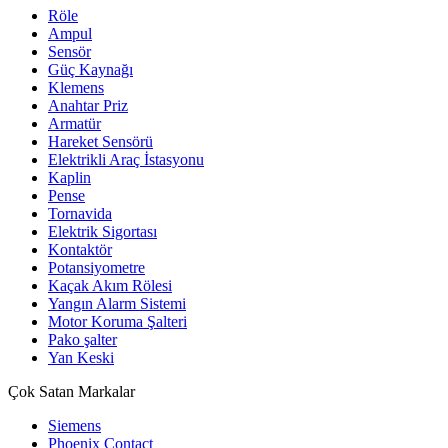
Röle
Ampul
Sensör
Güç Kaynağı
Klemens
Anahtar Priz
Armatür
Hareket Sensörü
Elektrikli Araç İstasyonu
Kaplin
Pense
Tornavida
Elektrik Sigortası
Kontaktör
Potansiyometre
Kaçak Akım Rölesi
Yangın Alarm Sistemi
Motor Koruma Şalteri
Pako şalter
Yan Keski
Çok Satan Markalar
Siemens
Phoenix Contact