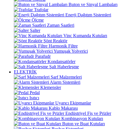
Buton ve Sinyal Lambaları
Trafolar
Enerji Dağıtım Sistemleri
Ölçme
Zaman Saatleri
Şalter
Vinç Kumanda Kutuları
Şönt Reaktör
Harmonik Filtre
Yumuşak Yolverici
Parafudr
Kondansatörler
Şalt Haberleşme
ELEKTRİK
Sarf Malzemeleri
Alarm Sistemleri
Klemensler
Pedal
Isıtıcı
Uyarıcı Ekipmanlar
Kablo Makarası
Endüstriyel Fiş ve Prizler
Kombinasyon Kutuları
Buton ve Buat Kutuları
Busbar Sistemleri