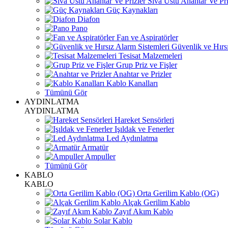
Sıva Üstü Anahtar Ve Pri
Güç Kaynakları
Diafon
Pano
Fan ve Aspiratörler
Güvenlik ve Hırsı
Tesisat Malzemeleri
Grup Priz ve Fişler
Anahtar ve Prizler
Kablo Kanalları
Tümünü Gör
AYDINLATMA
AYDINLATMA
Hareket Sensörleri
Işıldak ve Fenerler
Led Aydınlatma
Armatür
Ampuller
Tümünü Gör
KABLO
KABLO
Orta Gerilim Kablo (OG)
Alçak Gerilim Kablo
Zayıf Akım Kablo
Solar Kablo