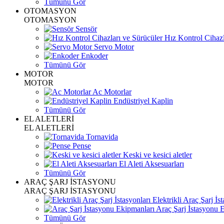
Tümünü Gör
OTOMASYON
OTOMASYON
Sensör
Hız Kontrol Cihazl
Servo Motor
Enkoder
Tümünü Gör
MOTOR
MOTOR
Ac Motorlar
Endüstriyel Kaplin
Tümünü Gör
EL ALETLERİ
EL ALETLERİ
Tornavida
Pense
Keski ve kesici aletler
El Aleti Aksesuarları
Tümünü Gör
ARAÇ ŞARJ İSTASYONU
ARAÇ ŞARJ İSTASYONU
Elektrikli Araç Şarj İst
Araç Şarj İstasyonu 
Tümünü Gör