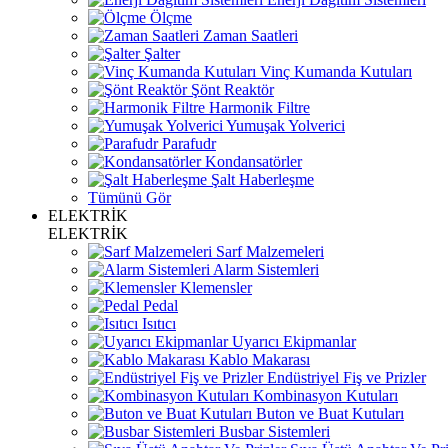
Ölçme
Zaman Saatleri
Şalter
Vinç Kumanda Kutuları
Şönt Reaktör
Harmonik Filtre
Yumuşak Yolverici
Parafudr
Kondansatörler
Şalt Haberleşme
Tümünü Gör
ELEKTRİK
ELEKTRİK
Sarf Malzemeleri
Alarm Sistemleri
Klemensler
Pedal
Isıtıcı
Uyarıcı Ekipmanlar
Kablo Makarası
Endüstriyel Fiş ve Prizler
Kombinasyon Kutuları
Buton ve Buat Kutuları
Busbar Sistemleri