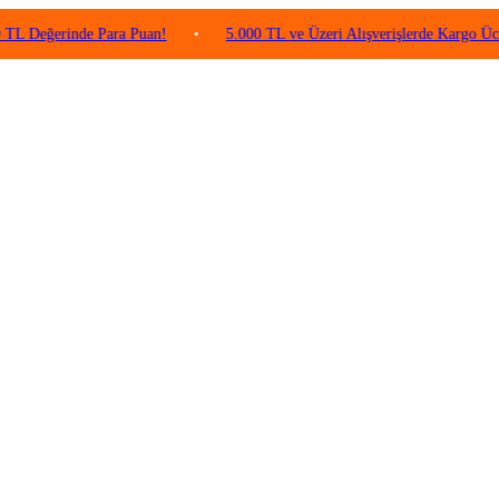
rinde Para Puan!
•
5.000 TL ve Üzeri Alışverişlerde Kargo Ücretsiz!