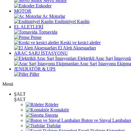
Servo Motor
Enkoder
MOTOR
Ac Motorlar
Endüstriyel Kaplin
EL ALETLERİ
Tornavida
Pense
Keski ve kesici aletler
El Aleti Aksesuarları
ARAÇ ŞARJ İSTASYONU
Elektrikli Araç Şarj İstasyonl
Araç Şarj İstasyonu Ekipma
JENERATÖR & UPS
Piller
Menü
ŞALT
ŞALT
Röleler
Kontaktör
Sigorta
Buton ve Sinyal Lambaları
Trafolar
Enerji Dağıtım Sistemleri