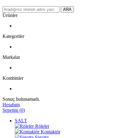
ARA
Ürünler
Kategoriler
Markalar
Kombinler
Sonuç bulunamadı.
Hesabım
Sepetim
(
0
)
ŞALT
Röleler
Kontaktör
Sigorta