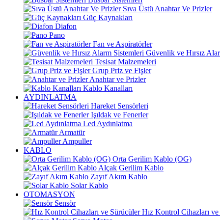
Sıva Üstü Anahtar Ve Prizler
Güç Kaynakları
Diafon
Pano
Fan ve Aspiratörler
Güvenlik ve Hırsız Alar
Tesisat Malzemeleri
Grup Priz ve Fişler
Anahtar ve Prizler
Kablo Kanalları
AYDINLATMA
Hareket Sensörleri
Işıldak ve Fenerler
Led Aydınlatma
Armatür
Ampuller
KABLO
Orta Gerilim Kablo (OG)
Alçak Gerilim Kablo
Zayıf Akım Kablo
Solar Kablo
OTOMASYON
Sensör
Hız Kontrol Cihazları ve