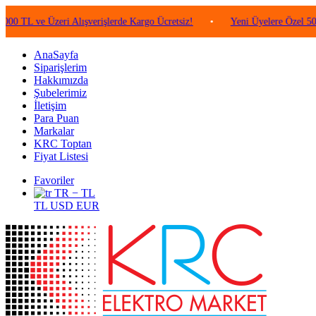
e Üzeri Alışverişlerde Kargo Ücretsiz!
•
Yeni Üyelere Özel 50 TL Değe
AnaSayfa
Siparişlerim
Hakkımızda
Şubelerimiz
İletişim
Para Puan
Markalar
KRC Toptan
Fiyat Listesi
Favoriler
TR − TL
TL
USD
EUR