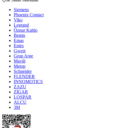
Siemens
Phoenix Contact
Viko
Legrand
Öznur Kablo
Bemis
Emas
Entes
Gwest
Grup Arge
Mavili
Metop
Schneider
FLENDER
INNOMOTICS
ZAZU
ZİGAR
LOSPAR
ALCU
3M