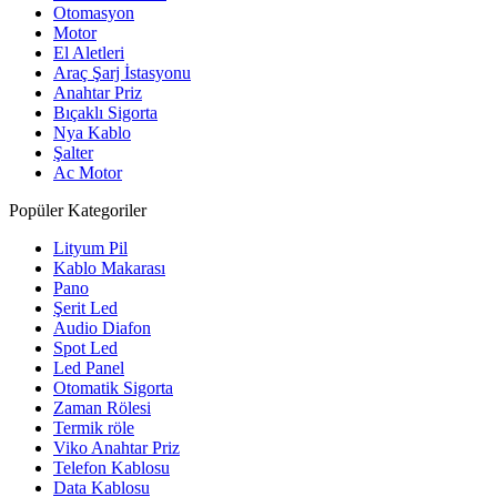
Otomasyon
Motor
El Aletleri
Araç Şarj İstasyonu
Anahtar Priz
Bıçaklı Sigorta
Nya Kablo
Şalter
Ac Motor
Popüler Kategoriler
Lityum Pil
Kablo Makarası
Pano
Şerit Led
Audio Diafon
Spot Led
Led Panel
Otomatik Sigorta
Zaman Rölesi
Termik röle
Viko Anahtar Priz
Telefon Kablosu
Data Kablosu