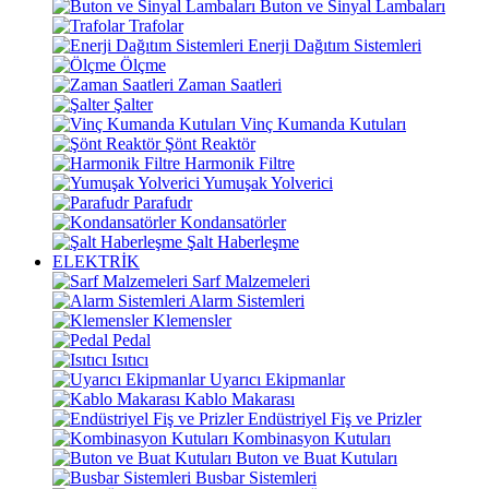
Buton ve Sinyal Lambaları
Trafolar
Enerji Dağıtım Sistemleri
Ölçme
Zaman Saatleri
Şalter
Vinç Kumanda Kutuları
Şönt Reaktör
Harmonik Filtre
Yumuşak Yolverici
Parafudr
Kondansatörler
Şalt Haberleşme
ELEKTRİK
Sarf Malzemeleri
Alarm Sistemleri
Klemensler
Pedal
Isıtıcı
Uyarıcı Ekipmanlar
Kablo Makarası
Endüstriyel Fiş ve Prizler
Kombinasyon Kutuları
Buton ve Buat Kutuları
Busbar Sistemleri