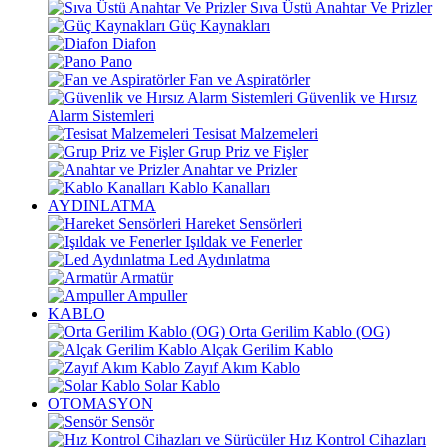
Sıva Üstü Anahtar Ve Prizler
Güç Kaynakları
Diafon
Pano
Fan ve Aspiratörler
Güvenlik ve Hırsız
Alarm Sistemleri
Tesisat Malzemeleri
Grup Priz ve Fişler
Anahtar ve Prizler
Kablo Kanalları
AYDINLATMA
Hareket Sensörleri
Işıldak ve Fenerler
Led Aydınlatma
Armatür
Ampuller
KABLO
Orta Gerilim Kablo (OG)
Alçak Gerilim Kablo
Zayıf Akım Kablo
Solar Kablo
OTOMASYON
Sensör
Hız Kontrol Cihazları