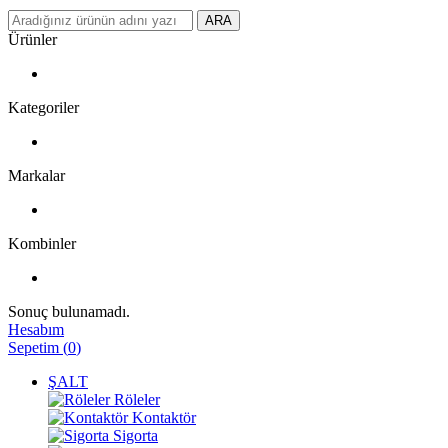
ARA
Ürünler
Kategoriler
Markalar
Kombinler
Sonuç bulunamadı.
Hesabım
Sepetim
(
0
)
ŞALT
Röleler
Kontaktör
Sigorta