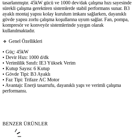
tasarlanmıştır. 45kW gücü ve 1000 dev/dak çalışma hızı sayesinde
sürekli çalışma gerektiren sistemlerde stabil performans sunar. B3
ayaklı montaj yapısı kolay kurulum imkanı sağlarken, dayanıklı
gövde yapısı zorlu çalışma koşullarına uyum sağlar. Fan, pompa,
kompresör ve konveyör sistemlerinde yaygın olarak
kullanılmaktadır.
🔹 Genel Özellikleri
• Güç: 45kW
• Devir Hızı: 1000 d/dk
• Verimlilik Sınıfı: IE3 Yüksek Verim
• Kutup Sayısı: 6 Kutup
• Gövde Tipi: B3 Ayaklı
• Faz Tipi: Trifaze AC Motor
• Avantajı: Enerji tasarrufu, dayanıklı yapı ve verimli çalışma
performansı.
BENZER ÜRÜNLER