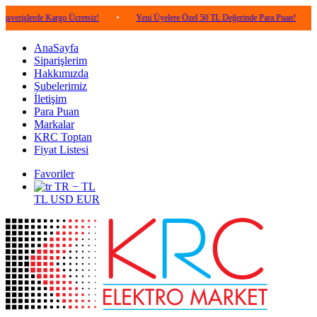
de Kargo Ücretsiz!
•
Yeni Üyelere Özel 50 TL Değerinde Para Puan!
•
5.000 
AnaSayfa
Siparişlerim
Hakkımızda
Şubelerimiz
İletişim
Para Puan
Markalar
KRC Toptan
Fiyat Listesi
Favoriler
TR − TL
TL
USD
EUR