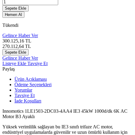
Sepete Ekle
Hemen Al
Tükendi
Gelince Haber Ver
300.125,16
TL
270.112,64
TL
Sepete Ekle
Gelince Haber Ver
Listeye Ekle
Tavsiye Et
Paylaş
Ürün Açıklaması
Ödeme Seçenekleri
Yorumlar
Tavsiye Et
İade Koşulları
Innomotics 1LE1503-2DC03-4AA4 IE3 45kW 1000d/dk 6K AC
Motor B3 Ayaklı
Yüksek verimlilik sağlayan bu IE3 sınıfı trifaze AC motor,
endüstriyel uygulamalarda güvenilir ve uzun ömürlü kullanım için