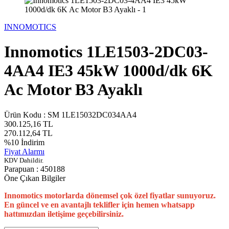
INNOMOTICS
Innomotics 1LE1503-2DC03-
4AA4 IE3 45kW 1000d/dk 6K
Ac Motor B3 Ayaklı
Ürün Kodu :
SM 1LE15032DC034AA4
300.125,16
TL
270.112,64
TL
%
10
İndirim
Fiyat Alarmı
KDV Dahildir.
Parapuan :
450188
Öne Çıkan Bilgiler
Innomotics motorlarda dönemsel çok özel fiyatlar sunuyoruz.
En güncel ve en avantajlı teklifler için hemen whatsapp
hattımızdan iletişime geçebilirsiniz.