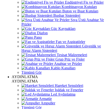
Endüstriyel Fiş ve Prizler
Kombinasyon Kutuları
Buton ve Buat Kutuları
Busbar Sistemleri
Sıva Üstü Anahtar Ve
Prizler
Güç Kaynakları
Diafon
Pano
Fan ve Aspiratörler
Güvenlik ve
Hırsız Alarm Sistemleri
Tesisat Malzemeleri
Grup Priz ve Fişler
Anahtar ve Prizler
Kablo Kanalları
Tümünü Gör
AYDINLATMA
AYDINLATMA
Hareket Sensörleri
Işıldak ve Fenerler
Led Aydınlatma
Armatür
Ampuller
Tümünü Gör