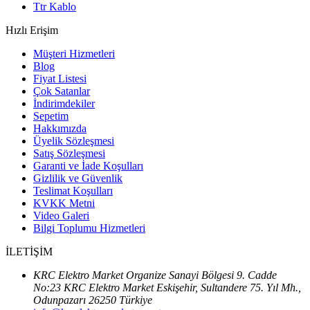
Ttr Kablo
Hızlı Erişim
Müşteri Hizmetleri
Blog
Fiyat Listesi
Çok Satanlar
İndirimdekiler
Sepetim
Hakkımızda
Üyelik Sözleşmesi
Satış Sözleşmesi
Garanti ve İade Koşulları
Gizlilik ve Güvenlik
Teslimat Koşulları
KVKK Metni
Video Galeri
Bilgi Toplumu Hizmetleri
İLETİŞİM
KRC Elektro Market Organize Sanayi Bölgesi 9. Cadde
No:23 KRC Elektro Market Eskişehir, Sultandere 75. Yıl Mh.,
Odunpazarı 26250 Türkiye