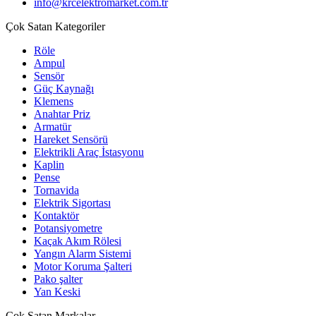
info@krcelektromarket.com.tr
Çok Satan Kategoriler
Röle
Ampul
Sensör
Güç Kaynağı
Klemens
Anahtar Priz
Armatür
Hareket Sensörü
Elektrikli Araç İstasyonu
Kaplin
Pense
Tornavida
Elektrik Sigortası
Kontaktör
Potansiyometre
Kaçak Akım Rölesi
Yangın Alarm Sistemi
Motor Koruma Şalteri
Pako şalter
Yan Keski
Çok Satan Markalar