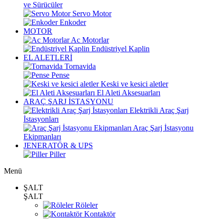
ve Sürücüler
Servo Motor
Enkoder
MOTOR
Ac Motorlar
Endüstriyel Kaplin
EL ALETLERİ
Tornavida
Pense
Keski ve kesici aletler
El Aleti Aksesuarları
ARAÇ ŞARJ İSTASYONU
Elektrikli Araç Şarj
İstasyonları
Araç Şarj İstasyonu
Ekipmanları
JENERATÖR & UPS
Piller
Menü
ŞALT
ŞALT
Röleler
Kontaktör