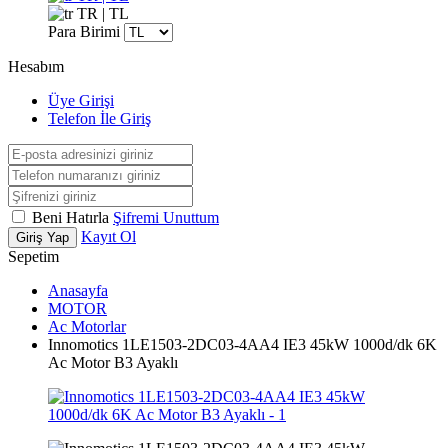
TR | TL
Para Birimi
Hesabım
Üye Girişi
Telefon İle Giriş
Beni Hatırla
Şifremi Unuttum
Kayıt Ol
Giriş Yap
Sepetim
Anasayfa
MOTOR
Ac Motorlar
Innomotics 1LE1503-2DC03-4AA4 IE3 45kW 1000d/dk 6K
Ac Motor B3 Ayaklı