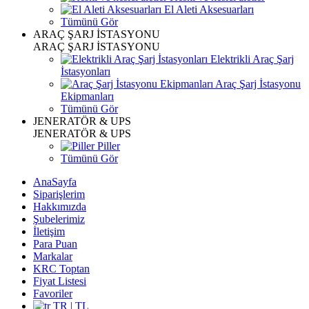
El Aleti Aksesuarları
Tümünü Gör
ARAÇ ŞARJ İSTASYONU
ARAÇ ŞARJ İSTASYONU
Elektrikli Araç Şarj
İstasyonları
Araç Şarj İstasyonu
Ekipmanları
Tümünü Gör
JENERATÖR & UPS
JENERATÖR & UPS
Piller
Tümünü Gör
AnaSayfa
Siparişlerim
Hakkımızda
Şubelerimiz
İletişim
Para Puan
Markalar
KRC Toptan
Fiyat Listesi
Favoriler
TR | TL