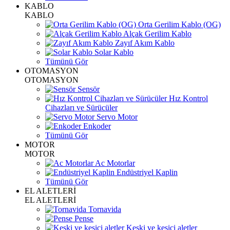
KABLO
KABLO
Orta Gerilim Kablo (OG)
Alçak Gerilim Kablo
Zayıf Akım Kablo
Solar Kablo
Tümünü Gör
OTOMASYON
OTOMASYON
Sensör
Hız Kontrol
Cihazları ve Sürücüler
Servo Motor
Enkoder
Tümünü Gör
MOTOR
MOTOR
Ac Motorlar
Endüstriyel Kaplin
Tümünü Gör
EL ALETLERİ
EL ALETLERİ
Tornavida
Pense
Keski ve kesici aletler