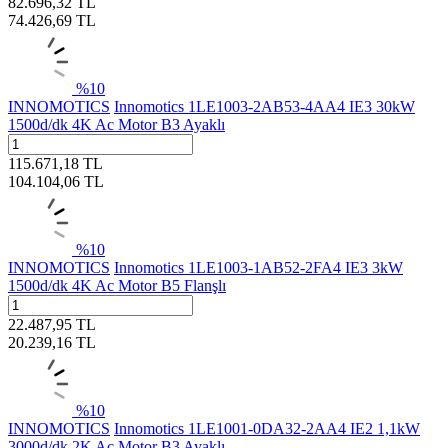
82.696,32
TL
74.426,69
TL
%
10
INNOMOTICS
Innomotics 1LE1003-2AB53-4AA4 IE3 30kW
1500d/dk 4K Ac Motor B3 Ayaklı
115.671,18
TL
104.104,06
TL
%
10
INNOMOTICS
Innomotics 1LE1003-1AB52-2FA4 IE3 3kW
1500d/dk 4K Ac Motor B5 Flanşlı
22.487,95
TL
20.239,16
TL
%
10
INNOMOTICS
Innomotics 1LE1001-0DA32-2AA4 IE2 1,1kW
3000d/dk 2K Ac Motor B3 Ayaklı