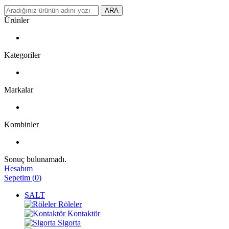
ARA
Ürünler
Kategoriler
Markalar
Kombinler
Sonuç bulunamadı.
Hesabım
Sepetim
(
0
)
ŞALT
Röleler
Kontaktör
Sigorta