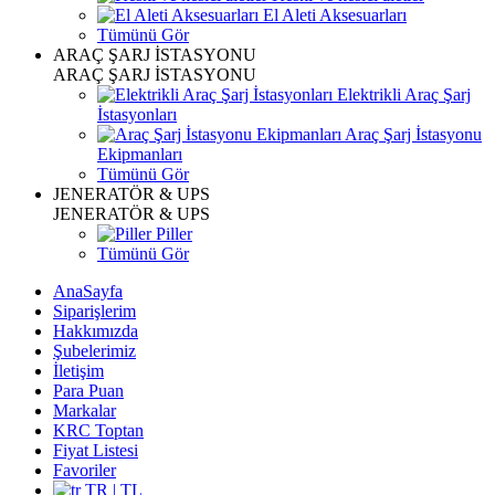
El Aleti Aksesuarları
Tümünü Gör
ARAÇ ŞARJ İSTASYONU
ARAÇ ŞARJ İSTASYONU
Elektrikli Araç Şarj
İstasyonları
Araç Şarj İstasyonu
Ekipmanları
Tümünü Gör
JENERATÖR & UPS
JENERATÖR & UPS
Piller
Tümünü Gör
AnaSayfa
Siparişlerim
Hakkımızda
Şubelerimiz
İletişim
Para Puan
Markalar
KRC Toptan
Fiyat Listesi
Favoriler
TR | TL