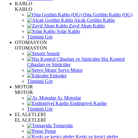
KABLO
KABLO
Orta Gerilim Kablo (OG)
Alçak Gerilim Kablo
Zayıf Akım Kablo
Solar Kablo
Tümünü Gör
OTOMASYON
OTOMASYON
Sensör
Hız Kontrol
Cihazları ve Sürücüler
Servo Motor
Enkoder
Tümünü Gör
MOTOR
MOTOR
Ac Motorlar
Endüstriyel Kaplin
Tümünü Gör
EL ALETLERİ
EL ALETLERİ
Tornavida
Pense
Keski ve kesici aletler