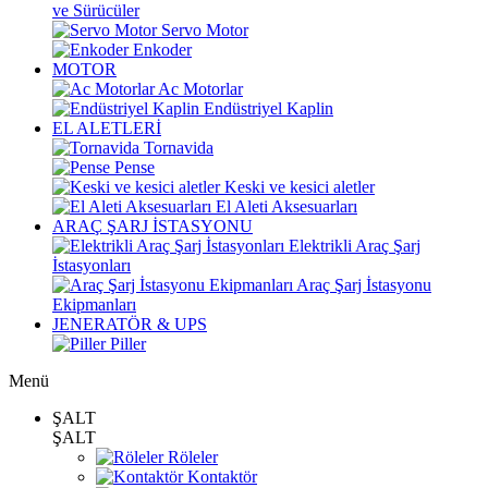
ve Sürücüler
Servo Motor
Enkoder
MOTOR
Ac Motorlar
Endüstriyel Kaplin
EL ALETLERİ
Tornavida
Pense
Keski ve kesici aletler
El Aleti Aksesuarları
ARAÇ ŞARJ İSTASYONU
Elektrikli Araç Şarj
İstasyonları
Araç Şarj İstasyonu
Ekipmanları
JENERATÖR & UPS
Piller
Menü
ŞALT
ŞALT
Röleler
Kontaktör