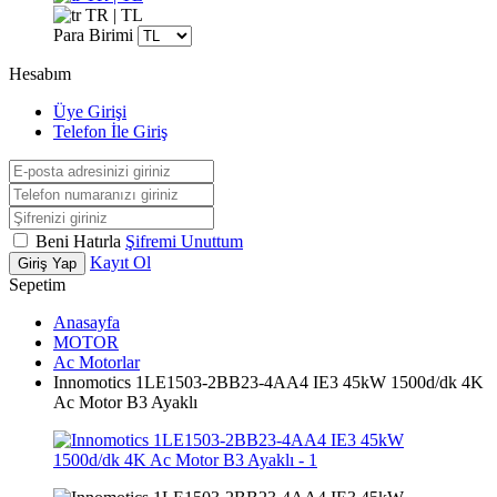
TR | TL
Para Birimi
Hesabım
Üye Girişi
Telefon İle Giriş
Beni Hatırla
Şifremi Unuttum
Kayıt Ol
Giriş Yap
Sepetim
Anasayfa
MOTOR
Ac Motorlar
Innomotics 1LE1503-2BB23-4AA4 IE3 45kW 1500d/dk 4K
Ac Motor B3 Ayaklı