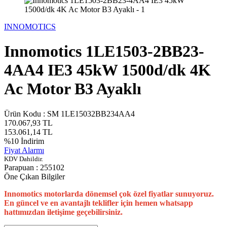
INNOMOTICS
Innomotics 1LE1503-2BB23-
4AA4 IE3 45kW 1500d/dk 4K
Ac Motor B3 Ayaklı
Ürün Kodu :
SM 1LE15032BB234AA4
170.067,93
TL
153.061,14
TL
%
10
İndirim
Fiyat Alarmı
KDV Dahildir.
Parapuan :
255102
Öne Çıkan Bilgiler
Innomotics motorlarda dönemsel çok özel fiyatlar sunuyoruz.
En güncel ve en avantajlı teklifler için hemen whatsapp
hattımızdan iletişime geçebilirsiniz.