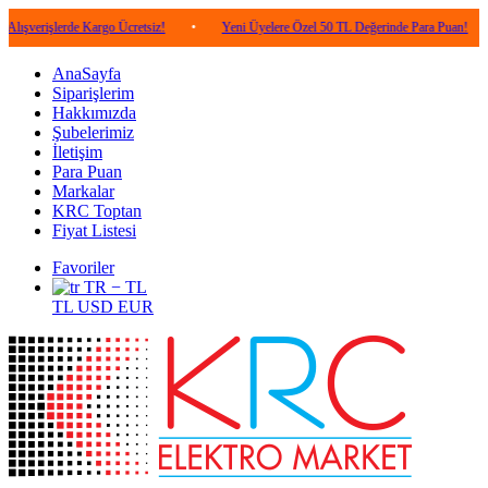
lerde Kargo Ücretsiz!
•
Yeni Üyelere Özel 50 TL Değerinde Para Puan!
•
5.0
AnaSayfa
Siparişlerim
Hakkımızda
Şubelerimiz
İletişim
Para Puan
Markalar
KRC Toptan
Fiyat Listesi
Favoriler
TR − TL
TL
USD
EUR