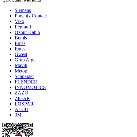
Siemens
Phoenix Contact
Viko
Legrand
Öznur Kablo
Bemis
Emas
Entes
Gwest
Grup Arge
Mavili
Metop
Schneider
FLENDER
INNOMOTICS
ZAZU
ZİGAR
LOSPAR
ALCU
3M