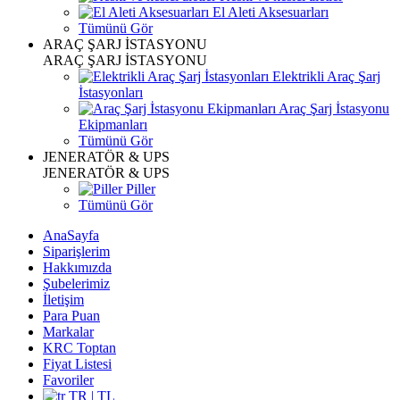
El Aleti Aksesuarları
Tümünü Gör
ARAÇ ŞARJ İSTASYONU
ARAÇ ŞARJ İSTASYONU
Elektrikli Araç Şarj
İstasyonları
Araç Şarj İstasyonu
Ekipmanları
Tümünü Gör
JENERATÖR & UPS
JENERATÖR & UPS
Piller
Tümünü Gör
AnaSayfa
Siparişlerim
Hakkımızda
Şubelerimiz
İletişim
Para Puan
Markalar
KRC Toptan
Fiyat Listesi
Favoriler
TR | TL