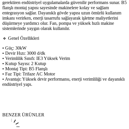
gerektiren endüstriyel uygulamalarda güvenilir performans sunar. B5
flanşlı montaj yapısı sayesinde makinelere kolay ve sağlam
entegrasyon sağlar. Dayanıklı gövde yapısı uzun ömürlü kullanım
imkanı verirken, enerji tasarrufu sağlayarak işletme maliyetlerini
düşürmeye yardımcı olur. Fan, pompa ve yüksek hızlı makine
sistemlerinde yaygın olarak kullanılır.
🔹 Genel Özellikleri
• Güç: 30kW
• Devir Hızı: 3000 d/dk
• Verimlilik Sınıfı: IE3 Yüksek Verim
• Kutup Sayısı: 2 Kutup
• Montaj Tipi: B5 Flanşlı
• Faz Tipi: Trifaze AC Motor
• Avantajı: Yüksek devir performansı, enerji verimliliği ve dayanıklı
endüstriyel yapı.
BENZER ÜRÜNLER