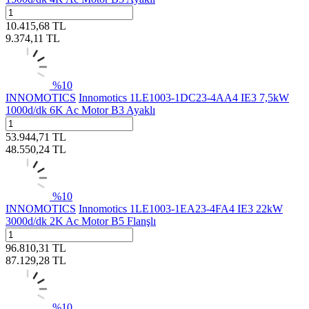
10.415,68
TL
9.374,11
TL
%
10
INNOMOTICS
Innomotics 1LE1003-1DC23-4AA4 IE3 7,5kW
1000d/dk 6K Ac Motor B3 Ayaklı
53.944,71
TL
48.550,24
TL
%
10
INNOMOTICS
Innomotics 1LE1003-1EA23-4FA4 IE3 22kW
3000d/dk 2K Ac Motor B5 Flanşlı
96.810,31
TL
87.129,28
TL
%
10