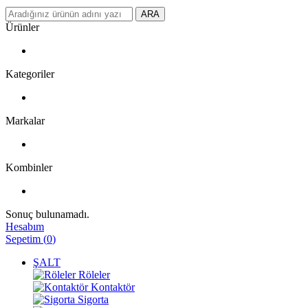
ARA
Ürünler
Kategoriler
Markalar
Kombinler
Sonuç bulunamadı.
Hesabım
Sepetim
(
0
)
ŞALT
Röleler
Kontaktör
Sigorta