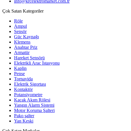
info@krcelektromarket.com.tr
Çok Satan Kategoriler
Röle
Ampul
Sensör
Güç Kaynağı
Klemens
Anahtar Priz
Armatür
Hareket Sensörü
Elektrikli Araç İstasyonu
Kaplin
Pense
Tornavida
Elektrik Sigortası
Kontaktör
Potansiyometre
Kaçak Akım Rölesi
Yangın Alarm Sistemi
Motor Koruma Şalteri
Pako şalter
Yan Keski
Çok Satan Markalar