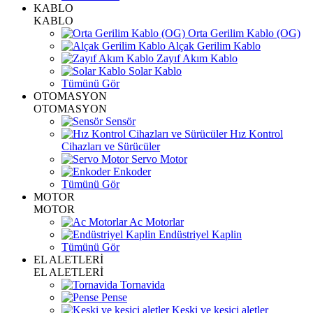
KABLO
KABLO
Orta Gerilim Kablo (OG)
Alçak Gerilim Kablo
Zayıf Akım Kablo
Solar Kablo
Tümünü Gör
OTOMASYON
OTOMASYON
Sensör
Hız Kontrol
Cihazları ve Sürücüler
Servo Motor
Enkoder
Tümünü Gör
MOTOR
MOTOR
Ac Motorlar
Endüstriyel Kaplin
Tümünü Gör
EL ALETLERİ
EL ALETLERİ
Tornavida
Pense
Keski ve kesici aletler