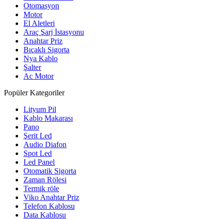
Otomasyon
Motor
El Aletleri
Araç Şarj İstasyonu
Anahtar Priz
Bıçaklı Sigorta
Nya Kablo
Şalter
Ac Motor
Popüler Kategoriler
Lityum Pil
Kablo Makarası
Pano
Şerit Led
Audio Diafon
Spot Led
Led Panel
Otomatik Sigorta
Zaman Rölesi
Termik röle
Viko Anahtar Priz
Telefon Kablosu
Data Kablosu