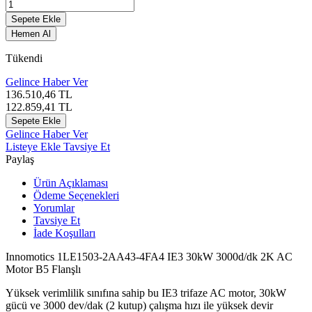
Sepete Ekle
Hemen Al
Tükendi
Gelince Haber Ver
136.510,46
TL
122.859,41
TL
Sepete Ekle
Gelince Haber Ver
Listeye Ekle
Tavsiye Et
Paylaş
Ürün Açıklaması
Ödeme Seçenekleri
Yorumlar
Tavsiye Et
İade Koşulları
Innomotics 1LE1503-2AA43-4FA4 IE3 30kW 3000d/dk 2K AC
Motor B5 Flanşlı
Yüksek verimlilik sınıfına sahip bu IE3 trifaze AC motor, 30kW
gücü ve 3000 dev/dak (2 kutup) çalışma hızı ile yüksek devir