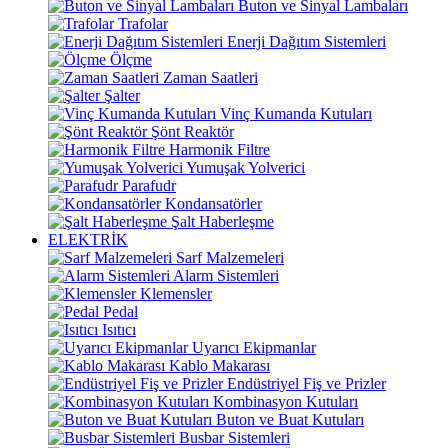
Buton ve Sinyal Lambaları
Trafolar
Enerji Dağıtım Sistemleri
Ölçme
Zaman Saatleri
Şalter
Vinç Kumanda Kutuları
Şönt Reaktör
Harmonik Filtre
Yumuşak Yolverici
Parafudr
Kondansatörler
Şalt Haberleşme
ELEKTRİK
Sarf Malzemeleri
Alarm Sistemleri
Klemensler
Pedal
Isıtıcı
Uyarıcı Ekipmanlar
Kablo Makarası
Endüstriyel Fiş ve Prizler
Kombinasyon Kutuları
Buton ve Buat Kutuları
Busbar Sistemleri