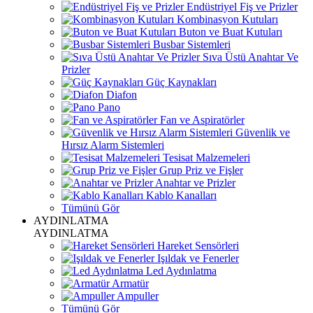
Endüstriyel Fiş ve Prizler
Kombinasyon Kutuları
Buton ve Buat Kutuları
Busbar Sistemleri
Sıva Üstü Anahtar Ve
Prizler
Güç Kaynakları
Diafon
Pano
Fan ve Aspiratörler
Güvenlik ve
Hırsız Alarm Sistemleri
Tesisat Malzemeleri
Grup Priz ve Fişler
Anahtar ve Prizler
Kablo Kanalları
Tümünü Gör
AYDINLATMA
AYDINLATMA
Hareket Sensörleri
Işıldak ve Fenerler
Led Aydınlatma
Armatür
Ampuller
Tümünü Gör