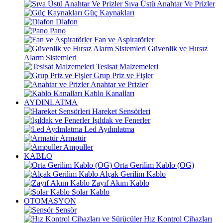
Sıva Üstü Anahtar Ve Prizler
Güç Kaynakları
Diafon
Pano
Fan ve Aspiratörler
Güvenlik ve Hırsız
Alarm Sistemleri
Tesisat Malzemeleri
Grup Priz ve Fişler
Anahtar ve Prizler
Kablo Kanalları
AYDINLATMA
Hareket Sensörleri
Işıldak ve Fenerler
Led Aydınlatma
Armatür
Ampuller
KABLO
Orta Gerilim Kablo (OG)
Alçak Gerilim Kablo
Zayıf Akım Kablo
Solar Kablo
OTOMASYON
Sensör
Hız Kontrol Cihazları