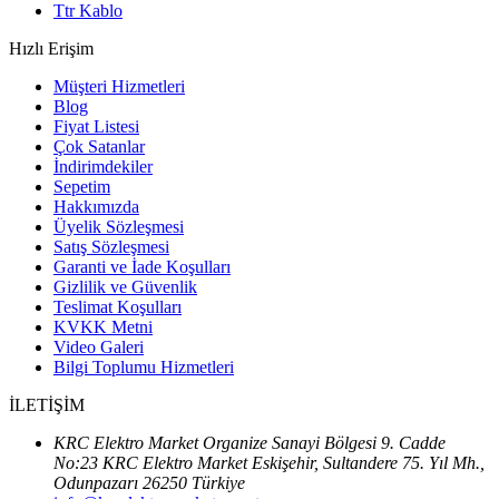
Ttr Kablo
Hızlı Erişim
Müşteri Hizmetleri
Blog
Fiyat Listesi
Çok Satanlar
İndirimdekiler
Sepetim
Hakkımızda
Üyelik Sözleşmesi
Satış Sözleşmesi
Garanti ve İade Koşulları
Gizlilik ve Güvenlik
Teslimat Koşulları
KVKK Metni
Video Galeri
Bilgi Toplumu Hizmetleri
İLETİŞİM
KRC Elektro Market Organize Sanayi Bölgesi 9. Cadde
No:23 KRC Elektro Market Eskişehir, Sultandere 75. Yıl Mh.,
Odunpazarı 26250 Türkiye