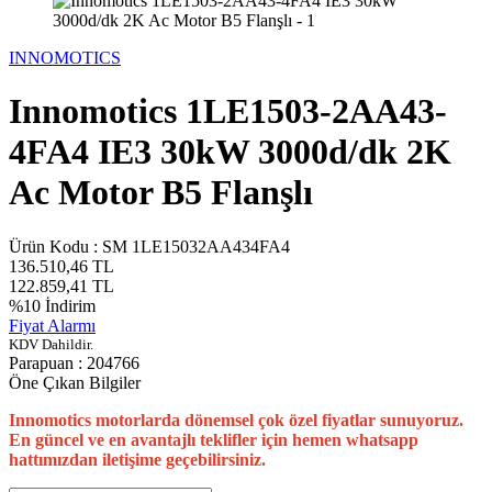
INNOMOTICS
Innomotics 1LE1503-2AA43-
4FA4 IE3 30kW 3000d/dk 2K
Ac Motor B5 Flanşlı
Ürün Kodu :
SM 1LE15032AA434FA4
136.510,46
TL
122.859,41
TL
%
10
İndirim
Fiyat Alarmı
KDV Dahildir.
Parapuan :
204766
Öne Çıkan Bilgiler
Innomotics motorlarda dönemsel çok özel fiyatlar sunuyoruz.
En güncel ve en avantajlı teklifler için hemen whatsapp
hattımızdan iletişime geçebilirsiniz.