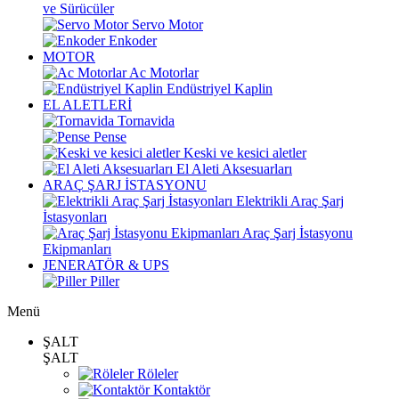
ve Sürücüler
Servo Motor
Enkoder
MOTOR
Ac Motorlar
Endüstriyel Kaplin
EL ALETLERİ
Tornavida
Pense
Keski ve kesici aletler
El Aleti Aksesuarları
ARAÇ ŞARJ İSTASYONU
Elektrikli Araç Şarj
İstasyonları
Araç Şarj İstasyonu
Ekipmanları
JENERATÖR & UPS
Piller
Menü
ŞALT
ŞALT
Röleler
Kontaktör