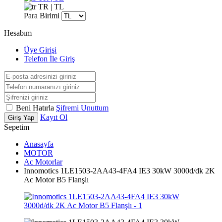
TR | TL
Para Birimi
Hesabım
Üye Girişi
Telefon İle Giriş
Beni Hatırla
Şifremi Unuttum
Kayıt Ol
Giriş Yap
Sepetim
Anasayfa
MOTOR
Ac Motorlar
Innomotics 1LE1503-2AA43-4FA4 IE3 30kW 3000d/dk 2K
Ac Motor B5 Flanşlı