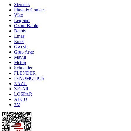
Siemens
Phoenix Contact
Viko
Legrand
Öznur Kablo
Bemis
Emas
Entes
Gwest
Grup Arge
Mavili
Metop
Schneider
FLENDER
INNOMOTICS
ZAZU
ZİGAR
LOSPAR
ALCU
3M