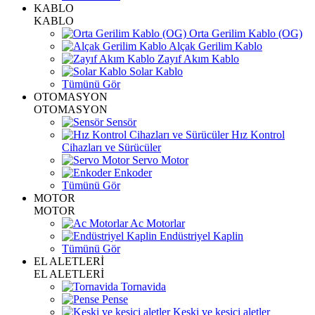
KABLO
KABLO
Orta Gerilim Kablo (OG)
Alçak Gerilim Kablo
Zayıf Akım Kablo
Solar Kablo
Tümünü Gör
OTOMASYON
OTOMASYON
Sensör
Hız Kontrol
Cihazları ve Sürücüler
Servo Motor
Enkoder
Tümünü Gör
MOTOR
MOTOR
Ac Motorlar
Endüstriyel Kaplin
Tümünü Gör
EL ALETLERİ
EL ALETLERİ
Tornavida
Pense
Keski ve kesici aletler