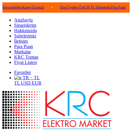
lerde Kargo Ücretsiz!
•
Yeni Üyelere Özel 50 TL Değerinde Para Puan!
•
5.0
AnaSayfa
Siparişlerim
Hakkımızda
Şubelerimiz
İletişim
Para Puan
Markalar
KRC Toptan
Fiyat Listesi
Favoriler
TR − TL
TL
USD
EUR