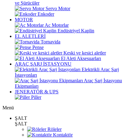
ve Sürücüler
Servo Motor
Enkoder
MOTOR
Ac Motorlar
Endüstriyel Kaplin
EL ALETLERİ
Tornavida
Pense
Keski ve kesici aletler
El Aleti Aksesuarları
ARAÇ ŞARJ İSTASYONU
Elektrikli Araç Şarj
İstasyonları
Araç Şarj İstasyonu
Ekipmanları
JENERATÖR & UPS
Piller
Menü
ŞALT
ŞALT
Röleler
Kontaktör