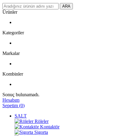
ARA
Ürünler
Kategoriler
Markalar
Kombinler
Sonuç bulunamadı.
Hesabım
Sepetim
(
0
)
ŞALT
Röleler
Kontaktör
Sigorta