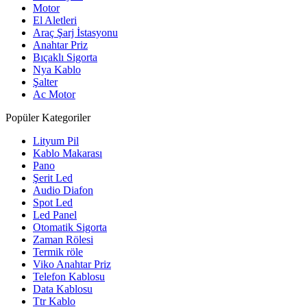
Motor
El Aletleri
Araç Şarj İstasyonu
Anahtar Priz
Bıçaklı Sigorta
Nya Kablo
Şalter
Ac Motor
Popüler Kategoriler
Lityum Pil
Kablo Makarası
Pano
Şerit Led
Audio Diafon
Spot Led
Led Panel
Otomatik Sigorta
Zaman Rölesi
Termik röle
Viko Anahtar Priz
Telefon Kablosu
Data Kablosu
Ttr Kablo