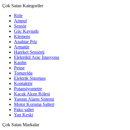
Çok Satan Kategoriler
Röle
Ampul
Sensör
Güç Kaynağı
Klemens
Anahtar Priz
Armatür
Hareket Sensörü
Elektrikli Araç İstasyonu
Kaplin
Pense
Tornavida
Elektrik Sigortası
Kontaktör
Potansiyometre
Kaçak Akım Rölesi
Yangın Alarm Sistemi
Motor Koruma Şalteri
Pako şalter
Yan Keski
Çok Satan Markalar