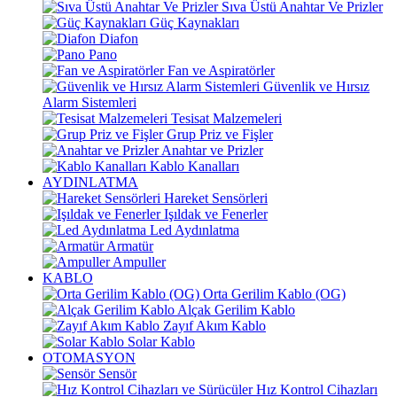
Sıva Üstü Anahtar Ve Prizler
Güç Kaynakları
Diafon
Pano
Fan ve Aspiratörler
Güvenlik ve Hırsız
Alarm Sistemleri
Tesisat Malzemeleri
Grup Priz ve Fişler
Anahtar ve Prizler
Kablo Kanalları
AYDINLATMA
Hareket Sensörleri
Işıldak ve Fenerler
Led Aydınlatma
Armatür
Ampuller
KABLO
Orta Gerilim Kablo (OG)
Alçak Gerilim Kablo
Zayıf Akım Kablo
Solar Kablo
OTOMASYON
Sensör
Hız Kontrol Cihazları