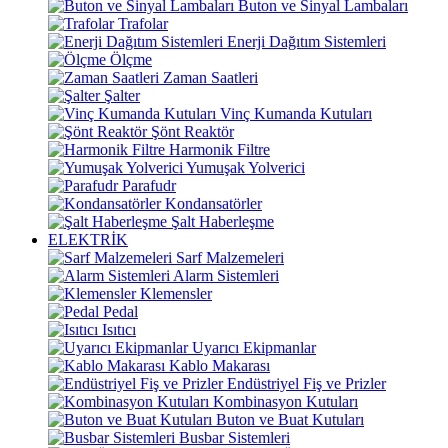
Buton ve Sinyal Lambaları
Trafolar
Enerji Dağıtım Sistemleri
Ölçme
Zaman Saatleri
Şalter
Vinç Kumanda Kutuları
Şönt Reaktör
Harmonik Filtre
Yumuşak Yolverici
Parafudr
Kondansatörler
Şalt Haberleşme
ELEKTRİK
Sarf Malzemeleri
Alarm Sistemleri
Klemensler
Pedal
Isıtıcı
Uyarıcı Ekipmanlar
Kablo Makarası
Endüstriyel Fiş ve Prizler
Kombinasyon Kutuları
Buton ve Buat Kutuları
Busbar Sistemleri