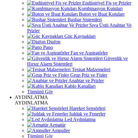
Endüstriyel Fiş ve Prizler
Kombinasyon Kutuları
Buton ve Buat Kutuları
Busbar Sistemleri
Sıva Üstü Anahtar Ve
Prizler
Güç Kaynakları
Diafon
Pano
Fan ve Aspiratörler
Güvenlik ve
Hırsız Alarm Sistemleri
Tesisat Malzemeleri
Grup Priz ve Fişler
Anahtar ve Prizler
Kablo Kanalları
Tümünü Gör
AYDINLATMA
AYDINLATMA
Hareket Sensörleri
Işıldak ve Fenerler
Led Aydınlatma
Armatür
Ampuller
Tümünü Gör