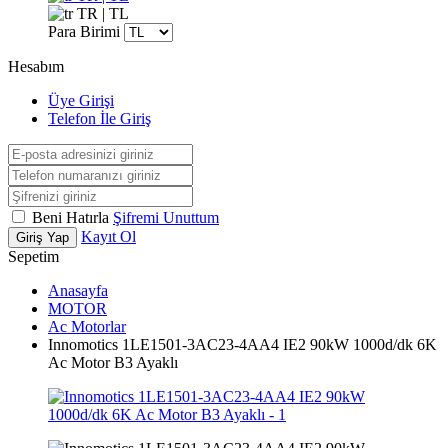
TR | TL
Para Birimi
Hesabım
Üye Girişi
Telefon İle Giriş
Beni Hatırla
Şifremi Unuttum
Kayıt Ol
Giriş Yap
Sepetim
Anasayfa
MOTOR
Ac Motorlar
Innomotics 1LE1501-3AC23-4AA4 IE2 90kW 1000d/dk 6K
Ac Motor B3 Ayaklı