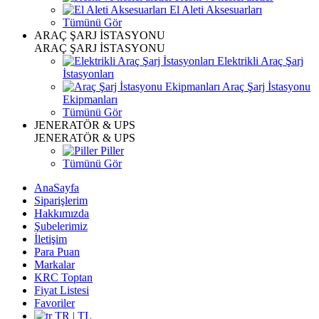
El Aleti Aksesuarları
Tümünü Gör
ARAÇ ŞARJ İSTASYONU
ARAÇ ŞARJ İSTASYONU
Elektrikli Araç Şarj
İstasyonları
Araç Şarj İstasyonu
Ekipmanları
Tümünü Gör
JENERATÖR & UPS
JENERATÖR & UPS
Piller
Tümünü Gör
AnaSayfa
Siparişlerim
Hakkımızda
Şubelerimiz
İletişim
Para Puan
Markalar
KRC Toptan
Fiyat Listesi
Favoriler
TR | TL