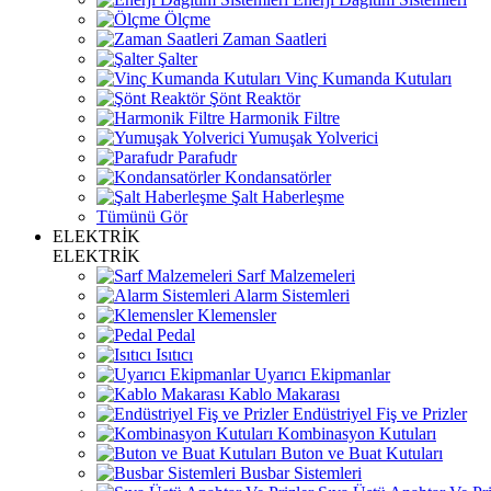
Ölçme
Zaman Saatleri
Şalter
Vinç Kumanda Kutuları
Şönt Reaktör
Harmonik Filtre
Yumuşak Yolverici
Parafudr
Kondansatörler
Şalt Haberleşme
Tümünü Gör
ELEKTRİK
ELEKTRİK
Sarf Malzemeleri
Alarm Sistemleri
Klemensler
Pedal
Isıtıcı
Uyarıcı Ekipmanlar
Kablo Makarası
Endüstriyel Fiş ve Prizler
Kombinasyon Kutuları
Buton ve Buat Kutuları
Busbar Sistemleri