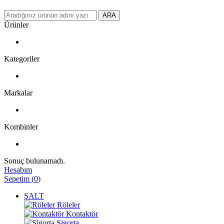
ARA
Ürünler
Kategoriler
Markalar
Kombinler
Sonuç bulunamadı.
Hesabım
Sepetim
(
0
)
ŞALT
Röleler
Kontaktör
Sigorta