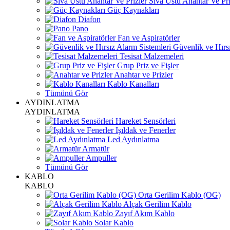
Sıva Üstü Anahtar Ve Pri
Güç Kaynakları
Diafon
Pano
Fan ve Aspiratörler
Güvenlik ve Hırsı
Tesisat Malzemeleri
Grup Priz ve Fişler
Anahtar ve Prizler
Kablo Kanalları
Tümünü Gör
AYDINLATMA
AYDINLATMA
Hareket Sensörleri
Işıldak ve Fenerler
Led Aydınlatma
Armatür
Ampuller
Tümünü Gör
KABLO
KABLO
Orta Gerilim Kablo (OG)
Alçak Gerilim Kablo
Zayıf Akım Kablo
Solar Kablo