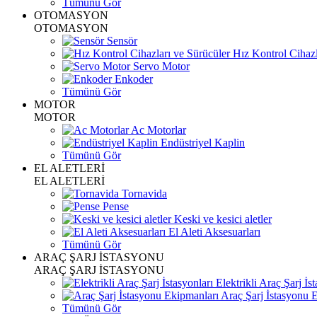
Tümünü Gör
OTOMASYON
OTOMASYON
Sensör
Hız Kontrol Cihazl
Servo Motor
Enkoder
Tümünü Gör
MOTOR
MOTOR
Ac Motorlar
Endüstriyel Kaplin
Tümünü Gör
EL ALETLERİ
EL ALETLERİ
Tornavida
Pense
Keski ve kesici aletler
El Aleti Aksesuarları
Tümünü Gör
ARAÇ ŞARJ İSTASYONU
ARAÇ ŞARJ İSTASYONU
Elektrikli Araç Şarj İst
Araç Şarj İstasyonu 
Tümünü Gör