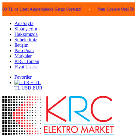
e Üzeri Alışverişlerde Kargo Ücretsiz!
•
Yeni Üyelere Özel 50 TL Değe
AnaSayfa
Siparişlerim
Hakkımızda
Şubelerimiz
İletişim
Para Puan
Markalar
KRC Toptan
Fiyat Listesi
Favoriler
TR − TL
TL
USD
EUR