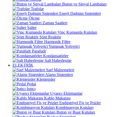
Buton ve Sinyal Lambaları
Trafolar
Enerji Dağıtım Sistemleri
Ölçme
Zaman Saatleri
Şalter
Vinç Kumanda Kutuları
Şönt Reaktör
Harmonik Filtre
Yumuşak Yolverici
Parafudr
Kondansatörler
Şalt Haberleşme
ELEKTRİK
Sarf Malzemeleri
Alarm Sistemleri
Klemensler
Pedal
Isıtıcı
Uyarıcı Ekipmanlar
Kablo Makarası
Endüstriyel Fiş ve Prizler
Kombinasyon Kutuları
Buton ve Buat Kutuları
Busbar Sistemleri