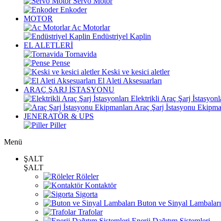
Servo Motor
Enkoder
MOTOR
Ac Motorlar
Endüstriyel Kaplin
EL ALETLERİ
Tornavida
Pense
Keski ve kesici aletler
El Aleti Aksesuarları
ARAÇ ŞARJ İSTASYONU
Elektrikli Araç Şarj İstasyonl
Araç Şarj İstasyonu Ekipma
JENERATÖR & UPS
Piller
Menü
ŞALT
ŞALT
Röleler
Kontaktör
Sigorta
Buton ve Sinyal Lambaları
Trafolar
Enerji Dağıtım Sistemleri