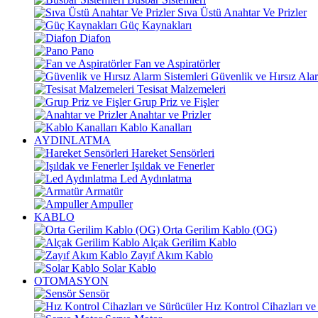
Sıva Üstü Anahtar Ve Prizler
Güç Kaynakları
Diafon
Pano
Fan ve Aspiratörler
Güvenlik ve Hırsız Alar
Tesisat Malzemeleri
Grup Priz ve Fişler
Anahtar ve Prizler
Kablo Kanalları
AYDINLATMA
Hareket Sensörleri
Işıldak ve Fenerler
Led Aydınlatma
Armatür
Ampuller
KABLO
Orta Gerilim Kablo (OG)
Alçak Gerilim Kablo
Zayıf Akım Kablo
Solar Kablo
OTOMASYON
Sensör
Hız Kontrol Cihazları ve