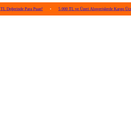
rinde Para Puan!
•
5.000 TL ve Üzeri Alışverişlerde Kargo Ücretsiz!