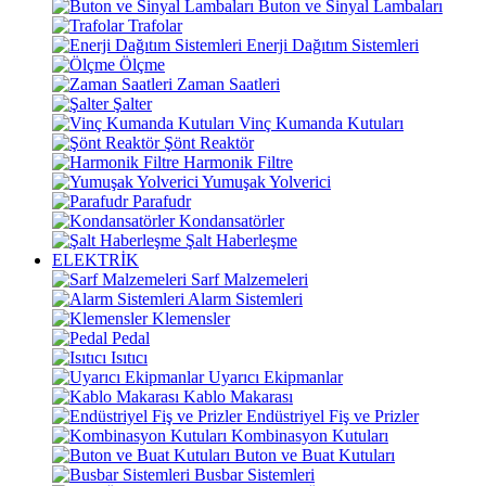
Buton ve Sinyal Lambaları
Trafolar
Enerji Dağıtım Sistemleri
Ölçme
Zaman Saatleri
Şalter
Vinç Kumanda Kutuları
Şönt Reaktör
Harmonik Filtre
Yumuşak Yolverici
Parafudr
Kondansatörler
Şalt Haberleşme
ELEKTRİK
Sarf Malzemeleri
Alarm Sistemleri
Klemensler
Pedal
Isıtıcı
Uyarıcı Ekipmanlar
Kablo Makarası
Endüstriyel Fiş ve Prizler
Kombinasyon Kutuları
Buton ve Buat Kutuları
Busbar Sistemleri