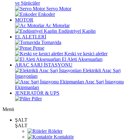
ve Sürücüler
Servo Motor
Enkoder
MOTOR
Ac Motorlar
Endüstriyel Kaplin
EL ALETLERİ
Tornavida
Pense
Keski ve kesici aletler
El Aleti Aksesuarları
ARAÇ ŞARJ İSTASYONU
Elektrikli Araç Şarj
İstasyonları
Araç Şarj İstasyonu
Ekipmanları
JENERATÖR & UPS
Piller
Menü
ŞALT
ŞALT
Röleler
Kontaktör