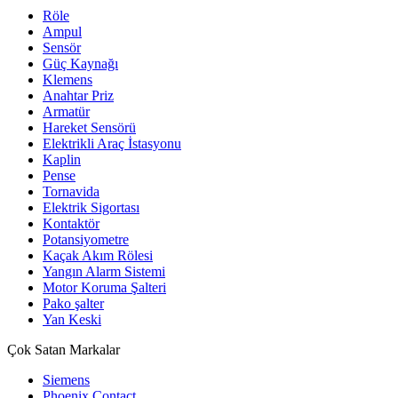
Röle
Ampul
Sensör
Güç Kaynağı
Klemens
Anahtar Priz
Armatür
Hareket Sensörü
Elektrikli Araç İstasyonu
Kaplin
Pense
Tornavida
Elektrik Sigortası
Kontaktör
Potansiyometre
Kaçak Akım Rölesi
Yangın Alarm Sistemi
Motor Koruma Şalteri
Pako şalter
Yan Keski
Çok Satan Markalar
Siemens
Phoenix Contact