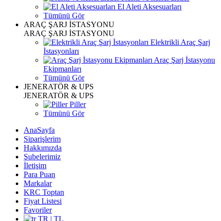
El Aleti Aksesuarları
Tümünü Gör
ARAÇ ŞARJ İSTASYONU
ARAÇ ŞARJ İSTASYONU
Elektrikli Araç Şarj
İstasyonları
Araç Şarj İstasyonu
Ekipmanları
Tümünü Gör
JENERATÖR & UPS
JENERATÖR & UPS
Piller
Tümünü Gör
AnaSayfa
Siparişlerim
Hakkımızda
Şubelerimiz
İletişim
Para Puan
Markalar
KRC Toptan
Fiyat Listesi
Favoriler
TR | TL