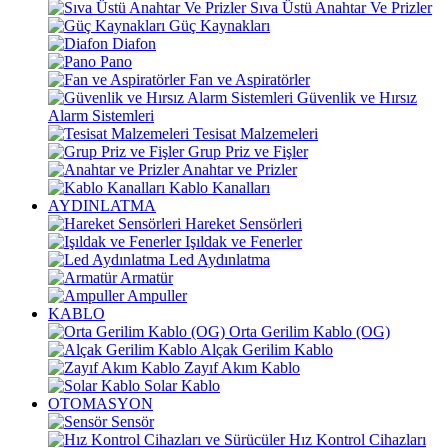
Sıva Üstü Anahtar Ve Prizler
Güç Kaynakları
Diafon
Pano
Fan ve Aspiratörler
Güvenlik ve Hırsız
Alarm Sistemleri
Tesisat Malzemeleri
Grup Priz ve Fişler
Anahtar ve Prizler
Kablo Kanalları
AYDINLATMA
Hareket Sensörleri
Işıldak ve Fenerler
Led Aydınlatma
Armatür
Ampuller
KABLO
Orta Gerilim Kablo (OG)
Alçak Gerilim Kablo
Zayıf Akım Kablo
Solar Kablo
OTOMASYON
Sensör
Hız Kontrol Cihazları