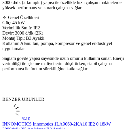
3000 d/dk (2 kutuplu) yapısı ile özellikle hızlı çalışan makinelerde
yüksek performans ve kararlı çalışma sağlar.
🔹 Genel Özellikleri
Güç: 45 kW
Verimlilik Sınıfı: IE2
Devir: 3000 d/dk (2K)
Montaj Tipi: B3 Ayaklı
Kullanım Alanı: fan, pompa, kompresör ve genel endüstriyel
uygulamalar
Sağlam gövde yapısı sayesinde uzun ömürlü kullanım sunar. Enerji
verimliliği ile işletme maliyetlerini düşürürken, stabil çalışma
performansı ile üretim sürekliliğine katkı sağlar.
BENZER ÜRÜNLER
%
10
INNOMOTICS
Innomotics 1LA9060-2KA10 IE2 0,18kW