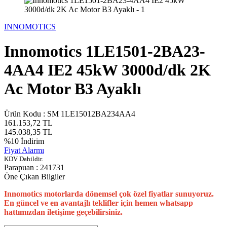
INNOMOTICS
Innomotics 1LE1501-2BA23-
4AA4 IE2 45kW 3000d/dk 2K
Ac Motor B3 Ayaklı
Ürün Kodu :
SM 1LE15012BA234AA4
161.153,72
TL
145.038,35
TL
%
10
İndirim
Fiyat Alarmı
KDV Dahildir.
Parapuan :
241731
Öne Çıkan Bilgiler
Innomotics motorlarda dönemsel çok özel fiyatlar sunuyoruz.
En güncel ve en avantajlı teklifler için hemen whatsapp
hattımızdan iletişime geçebilirsiniz.