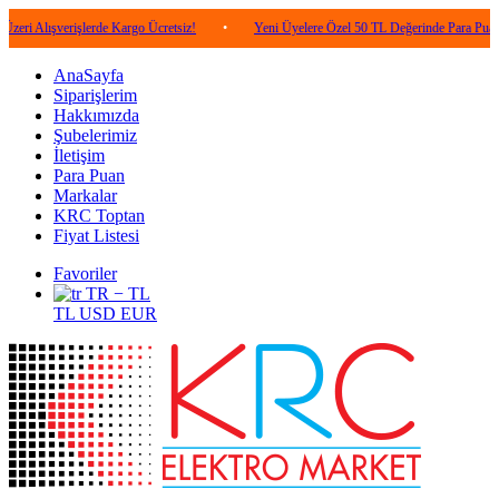
verişlerde Kargo Ücretsiz!
•
Yeni Üyelere Özel 50 TL Değerinde Para Puan!
•
AnaSayfa
Siparişlerim
Hakkımızda
Şubelerimiz
İletişim
Para Puan
Markalar
KRC Toptan
Fiyat Listesi
Favoriler
TR − TL
TL
USD
EUR