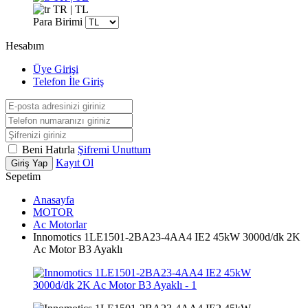
TR | TL
Para Birimi
Hesabım
Üye Girişi
Telefon İle Giriş
Beni Hatırla
Şifremi Unuttum
Kayıt Ol
Giriş Yap
Sepetim
Anasayfa
MOTOR
Ac Motorlar
Innomotics 1LE1501-2BA23-4AA4 IE2 45kW 3000d/dk 2K
Ac Motor B3 Ayaklı