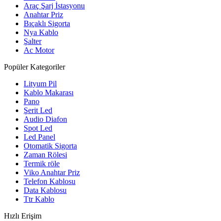
Araç Şarj İstasyonu
Anahtar Priz
Bıçaklı Sigorta
Nya Kablo
Şalter
Ac Motor
Popüler Kategoriler
Lityum Pil
Kablo Makarası
Pano
Şerit Led
Audio Diafon
Spot Led
Led Panel
Otomatik Sigorta
Zaman Rölesi
Termik röle
Viko Anahtar Priz
Telefon Kablosu
Data Kablosu
Ttr Kablo
Hızlı Erişim