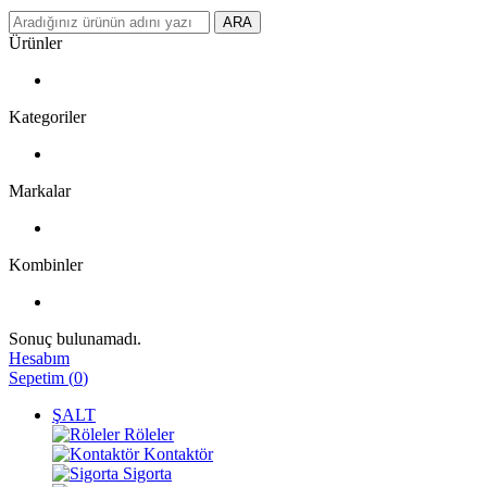
ARA
Ürünler
Kategoriler
Markalar
Kombinler
Sonuç bulunamadı.
Hesabım
Sepetim
(
0
)
ŞALT
Röleler
Kontaktör
Sigorta