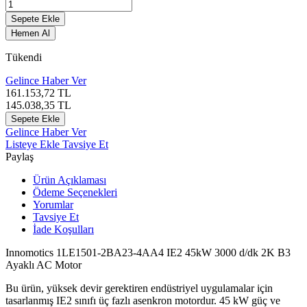
Sepete Ekle
Hemen Al
Tükendi
Gelince Haber Ver
161.153,72
TL
145.038,35
TL
Sepete Ekle
Gelince Haber Ver
Listeye Ekle
Tavsiye Et
Paylaş
Ürün Açıklaması
Ödeme Seçenekleri
Yorumlar
Tavsiye Et
İade Koşulları
Innomotics
1LE1501-2BA23-4AA4 IE2 45kW 3000 d/dk 2K B3
Ayaklı AC Motor
Bu ürün, yüksek devir gerektiren endüstriyel uygulamalar için
tasarlanmış IE2 sınıfı üç fazlı asenkron motordur. 45 kW güç ve