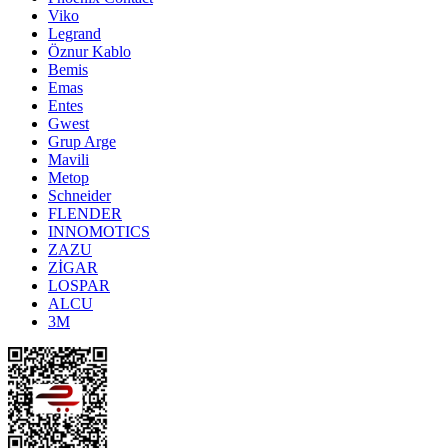
Viko
Legrand
Öznur Kablo
Bemis
Emas
Entes
Gwest
Grup Arge
Mavili
Metop
Schneider
FLENDER
INNOMOTICS
ZAZU
ZİGAR
LOSPAR
ALCU
3M