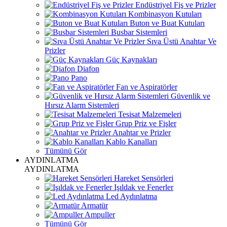
Endüstriyel Fiş ve Prizler
Kombinasyon Kutuları
Buton ve Buat Kutuları
Busbar Sistemleri
Sıva Üstü Anahtar Ve
Prizler
Güç Kaynakları
Diafon
Pano
Fan ve Aspiratörler
Güvenlik ve
Hırsız Alarm Sistemleri
Tesisat Malzemeleri
Grup Priz ve Fişler
Anahtar ve Prizler
Kablo Kanalları
Tümünü Gör
AYDINLATMA
AYDINLATMA
Hareket Sensörleri
Işıldak ve Fenerler
Led Aydınlatma
Armatür
Ampuller
Tümünü Gör