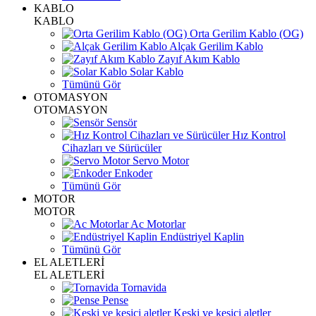
KABLO
KABLO
Orta Gerilim Kablo (OG)
Alçak Gerilim Kablo
Zayıf Akım Kablo
Solar Kablo
Tümünü Gör
OTOMASYON
OTOMASYON
Sensör
Hız Kontrol
Cihazları ve Sürücüler
Servo Motor
Enkoder
Tümünü Gör
MOTOR
MOTOR
Ac Motorlar
Endüstriyel Kaplin
Tümünü Gör
EL ALETLERİ
EL ALETLERİ
Tornavida
Pense
Keski ve kesici aletler