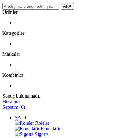
ARA
Ürünler
Kategoriler
Markalar
Kombinler
Sonuç bulunamadı.
Hesabım
Sepetim
(
0
)
ŞALT
Röleler
Kontaktör
Sigorta