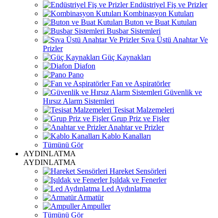
Endüstriyel Fiş ve Prizler
Kombinasyon Kutuları
Buton ve Buat Kutuları
Busbar Sistemleri
Sıva Üstü Anahtar Ve
Prizler
Güç Kaynakları
Diafon
Pano
Fan ve Aspiratörler
Güvenlik ve
Hırsız Alarm Sistemleri
Tesisat Malzemeleri
Grup Priz ve Fişler
Anahtar ve Prizler
Kablo Kanalları
Tümünü Gör
AYDINLATMA
AYDINLATMA
Hareket Sensörleri
Işıldak ve Fenerler
Led Aydınlatma
Armatür
Ampuller
Tümünü Gör