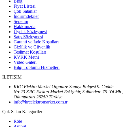
Blog
Fiyat Listesi
Çok Satanlar
İndirimdekiler
Sepetim
Hakkımızda
Üyelik Sözleşmesi
Satış Sözleşmesi
Garanti ve İade Koşulları
Gizlilik ve Güvenlik
Teslimat Koşulları
KVKK Metni
Video Galeri
Bilgi Toplumu Hizmetleri
İLETİŞİM
KRC Elektro Market Organize Sanayi Bölgesi 9. Cadde
No:23 KRC Elektro Market Eskişehir, Sultandere 75. Yıl Mh.,
Odunpazarı 26250 Türkiye
info@krcelektromarket.com.tr
Çok Satan Kategoriler
Röle
Ampul