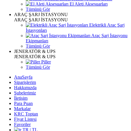
El Aleti Aksesuarları
Tümünü Gör
ARAÇ ŞARJ İSTASYONU
ARAÇ ŞARJ İSTASYONU
Elektrikli Araç Şarj
İstasyonları
Araç Şarj İstasyonu
Ekipmanları
Tümünü Gör
JENERATÖR & UPS
JENERATÖR & UPS
Piller
Tümünü Gör
AnaSayfa
Siparişlerim
Hakkımızda
Şubelerimiz
İletişim
Para Puan
Markalar
KRC Toptan
Fiyat Listesi
Favoriler
TR | TL