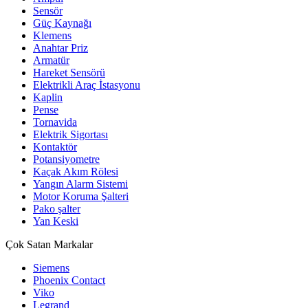
Sensör
Güç Kaynağı
Klemens
Anahtar Priz
Armatür
Hareket Sensörü
Elektrikli Araç İstasyonu
Kaplin
Pense
Tornavida
Elektrik Sigortası
Kontaktör
Potansiyometre
Kaçak Akım Rölesi
Yangın Alarm Sistemi
Motor Koruma Şalteri
Pako şalter
Yan Keski
Çok Satan Markalar
Siemens
Phoenix Contact
Viko
Legrand