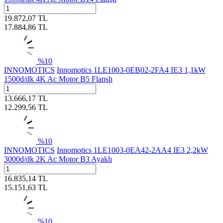
19.872,07
TL
17.884,86
TL
%
10
INNOMOTICS
Innomotics 1LE1003-0EB02-2FA4 IE3 1,1kW
1500d/dk 4K Ac Motor B5 Flanşlı
13.666,17
TL
12.299,56
TL
%
10
INNOMOTICS
Innomotics 1LE1003-0EA42-2AA4 IE3 2,2kW
3000d/dk 2K Ac Motor B3 Ayaklı
16.835,14
TL
15.151,63
TL
%
10