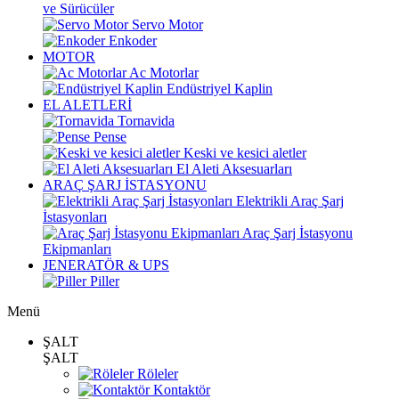
ve Sürücüler
Servo Motor
Enkoder
MOTOR
Ac Motorlar
Endüstriyel Kaplin
EL ALETLERİ
Tornavida
Pense
Keski ve kesici aletler
El Aleti Aksesuarları
ARAÇ ŞARJ İSTASYONU
Elektrikli Araç Şarj
İstasyonları
Araç Şarj İstasyonu
Ekipmanları
JENERATÖR & UPS
Piller
Menü
ŞALT
ŞALT
Röleler
Kontaktör