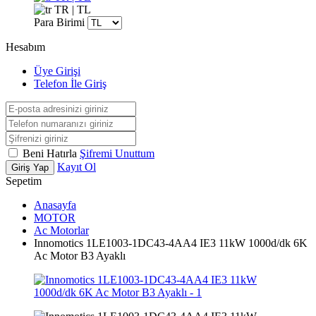
TR | TL
Para Birimi
Hesabım
Üye Girişi
Telefon İle Giriş
Beni Hatırla
Şifremi Unuttum
Kayıt Ol
Giriş Yap
Sepetim
Anasayfa
MOTOR
Ac Motorlar
Innomotics 1LE1003-1DC43-4AA4 IE3 11kW 1000d/dk 6K
Ac Motor B3 Ayaklı