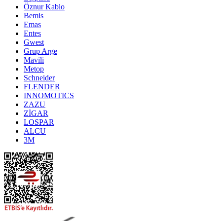
Öznur Kablo
Bemis
Emas
Entes
Gwest
Grup Arge
Mavili
Metop
Schneider
FLENDER
INNOMOTICS
ZAZU
ZİGAR
LOSPAR
ALCU
3M