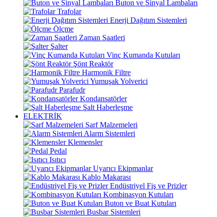
Buton ve Sinyal Lambaları
Trafolar
Enerji Dağıtım Sistemleri
Ölçme
Zaman Saatleri
Şalter
Vinç Kumanda Kutuları
Şönt Reaktör
Harmonik Filtre
Yumuşak Yolverici
Parafudr
Kondansatörler
Şalt Haberleşme
ELEKTRİK
Sarf Malzemeleri
Alarm Sistemleri
Klemensler
Pedal
Isıtıcı
Uyarıcı Ekipmanlar
Kablo Makarası
Endüstriyel Fiş ve Prizler
Kombinasyon Kutuları
Buton ve Buat Kutuları
Busbar Sistemleri