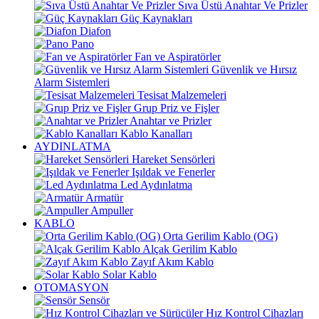
Sıva Üstü Anahtar Ve Prizler
Güç Kaynakları
Diafon
Pano
Fan ve Aspiratörler
Güvenlik ve Hırsız
Alarm Sistemleri
Tesisat Malzemeleri
Grup Priz ve Fişler
Anahtar ve Prizler
Kablo Kanalları
AYDINLATMA
Hareket Sensörleri
Işıldak ve Fenerler
Led Aydınlatma
Armatür
Ampuller
KABLO
Orta Gerilim Kablo (OG)
Alçak Gerilim Kablo
Zayıf Akım Kablo
Solar Kablo
OTOMASYON
Sensör
Hız Kontrol Cihazları