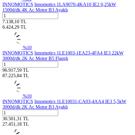
INNOMOTICS
Innomotics 1LA9070-4KA10 IE2 0,25kW
1500d/dk 4K Ac Motor B3 Ayaklı
7.138,10
TL
6.424,29
TL
%
10
INNOMOTICS
Innomotics 1LE1003-1EA23-4FA4 IE3 22kW
3000d/dk 2K Ac Motor B5 Flanşlı
96.917,59
TL
87.225,84
TL
%
10
INNOMOTICS
Innomotics 1LE10031-CA03-4AA4 IE3 5,5kW
3000d/dk 2K Ac Motor B3 Ayaklı
30.501,31
TL
27.451,18
TL