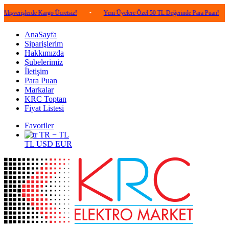
erde Kargo Ücretsiz!
•
Yeni Üyelere Özel 50 TL Değerinde Para Puan!
•
5.00
AnaSayfa
Siparişlerim
Hakkımızda
Şubelerimiz
İletişim
Para Puan
Markalar
KRC Toptan
Fiyat Listesi
Favoriler
TR − TL
TL
USD
EUR