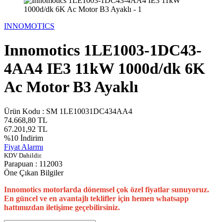
INNOMOTICS
Innomotics 1LE1003-1DC43-
4AA4 IE3 11kW 1000d/dk 6K
Ac Motor B3 Ayaklı
Ürün Kodu :
SM 1LE10031DC434AA4
74.668,80
TL
67.201,92
TL
%
10
İndirim
Fiyat Alarmı
KDV Dahildir.
Parapuan :
112003
Öne Çıkan Bilgiler
Innomotics motorlarda dönemsel çok özel fiyatlar sunuyoruz.
En güncel ve en avantajlı teklifler için hemen whatsapp
hattımızdan iletişime geçebilirsiniz.