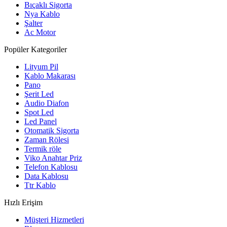
Bıçaklı Sigorta
Nya Kablo
Şalter
Ac Motor
Popüler Kategoriler
Lityum Pil
Kablo Makarası
Pano
Şerit Led
Audio Diafon
Spot Led
Led Panel
Otomatik Sigorta
Zaman Rölesi
Termik röle
Viko Anahtar Priz
Telefon Kablosu
Data Kablosu
Ttr Kablo
Hızlı Erişim
Müşteri Hizmetleri