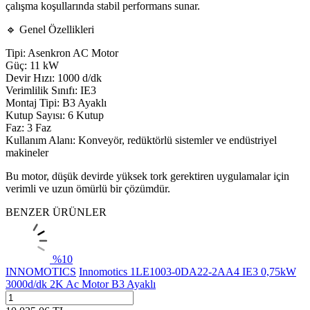
çalışma koşullarında stabil performans sunar.
🔹 Genel Özellikleri
Tipi: Asenkron AC Motor
Güç: 11 kW
Devir Hızı: 1000 d/dk
Verimlilik Sınıfı: IE3
Montaj Tipi: B3 Ayaklı
Kutup Sayısı: 6 Kutup
Faz: 3 Faz
Kullanım Alanı: Konveyör, redüktörlü sistemler ve endüstriyel
makineler
Bu motor, düşük devirde yüksek tork gerektiren uygulamalar için
verimli ve uzun ömürlü bir çözümdür.
BENZER ÜRÜNLER
%
10
INNOMOTICS
Innomotics 1LE1003-0DA22-2AA4 IE3 0,75kW
3000d/dk 2K Ac Motor B3 Ayaklı