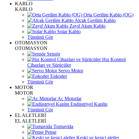
KABLO
KABLO
Orta Gerilim Kablo (OG)
Alçak Gerilim Kablo
Zayıf Akım Kablo
Solar Kablo
Tümünü Gör
OTOMASYON
OTOMASYON
Sensör
Hız Kontrol
Cihazları ve Sürücüler
Servo Motor
Enkoder
Tümünü Gör
MOTOR
MOTOR
Ac Motorlar
Endüstriyel Kaplin
Tümünü Gör
EL ALETLERİ
EL ALETLERİ
Tornavida
Pense
Keski ve kesici aletler