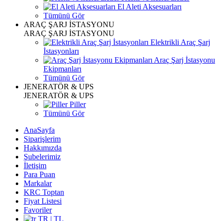
El Aleti Aksesuarları
Tümünü Gör
ARAÇ ŞARJ İSTASYONU
ARAÇ ŞARJ İSTASYONU
Elektrikli Araç Şarj
İstasyonları
Araç Şarj İstasyonu
Ekipmanları
Tümünü Gör
JENERATÖR & UPS
JENERATÖR & UPS
Piller
Tümünü Gör
AnaSayfa
Siparişlerim
Hakkımızda
Şubelerimiz
İletişim
Para Puan
Markalar
KRC Toptan
Fiyat Listesi
Favoriler
TR | TL