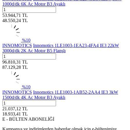
1000d/dk 6K Ac Motor B3 Ayaklı
53.944,71
TL
48.550,24
TL
%
10
INNOMOTICS
Innomotics 1LE1003-1EA23-4FA4 IE3 22kW
3000d/dk 2K Ac Motor B5 Flanşlı
96.810,31
TL
87.129,28
TL
%
10
INNOMOTICS
Innomotics 1LE1003-1AB52-2AA4 IE3 3kW
1500d/dk 4K Ac Motor B3 Ayaklı
21.037,12
TL
18.933,41
TL
E - BÜLTEN ABONELİĞİ
Kampanya ve indirimlerden haberdar olmak için e-bültenimize