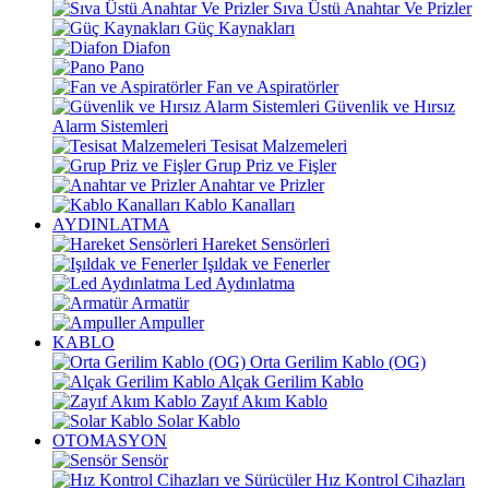
Sıva Üstü Anahtar Ve Prizler
Güç Kaynakları
Diafon
Pano
Fan ve Aspiratörler
Güvenlik ve Hırsız
Alarm Sistemleri
Tesisat Malzemeleri
Grup Priz ve Fişler
Anahtar ve Prizler
Kablo Kanalları
AYDINLATMA
Hareket Sensörleri
Işıldak ve Fenerler
Led Aydınlatma
Armatür
Ampuller
KABLO
Orta Gerilim Kablo (OG)
Alçak Gerilim Kablo
Zayıf Akım Kablo
Solar Kablo
OTOMASYON
Sensör
Hız Kontrol Cihazları