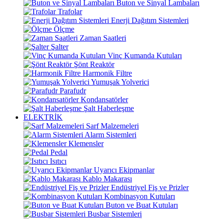
Buton ve Sinyal Lambaları
Trafolar
Enerji Dağıtım Sistemleri
Ölçme
Zaman Saatleri
Şalter
Vinç Kumanda Kutuları
Şönt Reaktör
Harmonik Filtre
Yumuşak Yolverici
Parafudr
Kondansatörler
Şalt Haberleşme
ELEKTRİK
Sarf Malzemeleri
Alarm Sistemleri
Klemensler
Pedal
Isıtıcı
Uyarıcı Ekipmanlar
Kablo Makarası
Endüstriyel Fiş ve Prizler
Kombinasyon Kutuları
Buton ve Buat Kutuları
Busbar Sistemleri