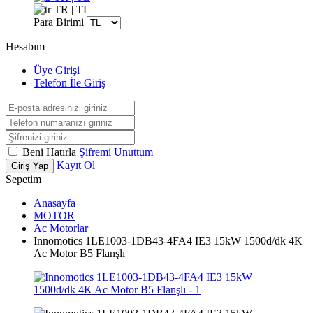
TR | TL
Para Birimi
Hesabım
Üye Girişi
Telefon İle Giriş
Beni Hatırla
Şifremi Unuttum
Kayıt Ol
Giriş Yap
Sepetim
Anasayfa
MOTOR
Ac Motorlar
Innomotics 1LE1003-1DB43-4FA4 IE3 15kW 1500d/dk 4K
Ac Motor B5 Flanşlı