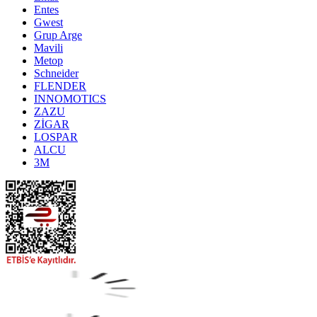
Entes
Gwest
Grup Arge
Mavili
Metop
Schneider
FLENDER
INNOMOTICS
ZAZU
ZİGAR
LOSPAR
ALCU
3M