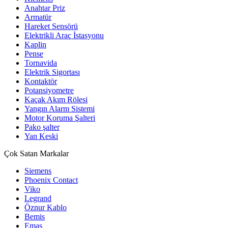
Anahtar Priz
Armatür
Hareket Sensörü
Elektrikli Araç İstasyonu
Kaplin
Pense
Tornavida
Elektrik Sigortası
Kontaktör
Potansiyometre
Kaçak Akım Rölesi
Yangın Alarm Sistemi
Motor Koruma Şalteri
Pako şalter
Yan Keski
Çok Satan Markalar
Siemens
Phoenix Contact
Viko
Legrand
Öznur Kablo
Bemis
Emas