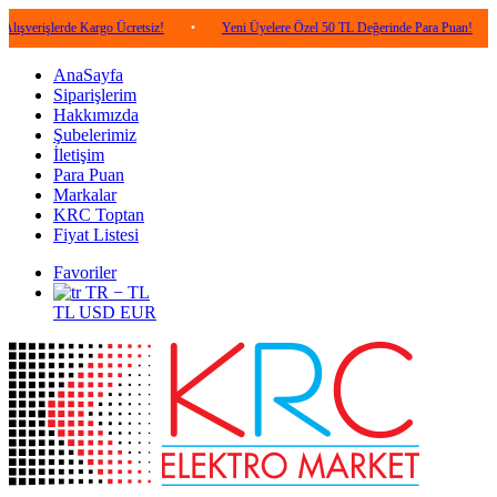
erde Kargo Ücretsiz!
•
Yeni Üyelere Özel 50 TL Değerinde Para Puan!
•
5.00
AnaSayfa
Siparişlerim
Hakkımızda
Şubelerimiz
İletişim
Para Puan
Markalar
KRC Toptan
Fiyat Listesi
Favoriler
TR − TL
TL
USD
EUR