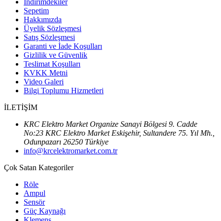
İndirimdekiler
Sepetim
Hakkımızda
Üyelik Sözleşmesi
Satış Sözleşmesi
Garanti ve İade Koşulları
Gizlilik ve Güvenlik
Teslimat Koşulları
KVKK Metni
Video Galeri
Bilgi Toplumu Hizmetleri
İLETİŞİM
KRC Elektro Market Organize Sanayi Bölgesi 9. Cadde
No:23 KRC Elektro Market Eskişehir, Sultandere 75. Yıl Mh.,
Odunpazarı 26250 Türkiye
info@krcelektromarket.com.tr
Çok Satan Kategoriler
Röle
Ampul
Sensör
Güç Kaynağı
Klemens