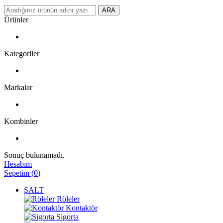
ARA
Ürünler
Kategoriler
Markalar
Kombinler
Sonuç bulunamadı.
Hesabım
Sepetim
(
0
)
ŞALT
Röleler
Kontaktör
Sigorta