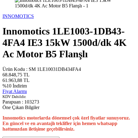
INNOMOTICS
Innomotics 1LE1003-1DB43-
4FA4 IE3 15kW 1500d/dk 4K
Ac Motor B5 Flanşlı
Ürün Kodu :
SM 1LE10031DB434FA4
68.848,75
TL
61.963,88
TL
%
10
İndirim
Fiyat Alarmı
KDV Dahildir.
Parapuan :
103273
Öne Çıkan Bilgiler
Innomotics motorlarda dönemsel çok özel fiyatlar sunuyoruz.
En güncel ve en avantajlı teklifler için hemen whatsapp
hattımızdan iletişime geçebilirsiniz.