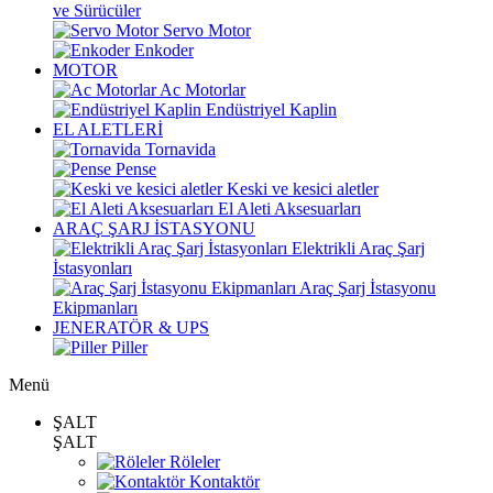
ve Sürücüler
Servo Motor
Enkoder
MOTOR
Ac Motorlar
Endüstriyel Kaplin
EL ALETLERİ
Tornavida
Pense
Keski ve kesici aletler
El Aleti Aksesuarları
ARAÇ ŞARJ İSTASYONU
Elektrikli Araç Şarj
İstasyonları
Araç Şarj İstasyonu
Ekipmanları
JENERATÖR & UPS
Piller
Menü
ŞALT
ŞALT
Röleler
Kontaktör