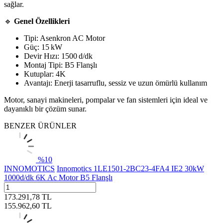
sağlar.
🔹
Genel Özellikleri
Tipi: Asenkron AC Motor
Güç: 15 kW
Devir Hızı: 1500 d/dk
Montaj Tipi: B5 Flanşlı
Kutuplar: 4K
Avantajı: Enerji tasarruflu, sessiz ve uzun ömürlü kullanım
Motor, sanayi makineleri, pompalar ve fan sistemleri için ideal ve
dayanıklı bir çözüm sunar.
BENZER ÜRÜNLER
%
10
INNOMOTICS
Innomotics 1LE1501-2BC23-4FA4 IE2 30kW
1000d/dk 6K Ac Motor B5 Flanşlı
173.291,78
TL
155.962,60
TL