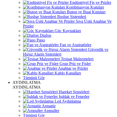
Endüstriyel Fiş ve Prizler
Kombinasyon Kutuları
Buton ve Buat Kutuları
Busbar Sistemleri
Sıva Üstü Anahtar Ve
Prizler
Güç Kaynakları
Diafon
Pano
Fan ve Aspiratörler
Güvenlik ve
Hırsız Alarm Sistemleri
Tesisat Malzemeleri
Grup Priz ve Fişler
Anahtar ve Prizler
Kablo Kanalları
Tümünü Gör
AYDINLATMA
AYDINLATMA
Hareket Sensörleri
Işıldak ve Fenerler
Led Aydınlatma
Armatür
Ampuller
Tümünü Gör