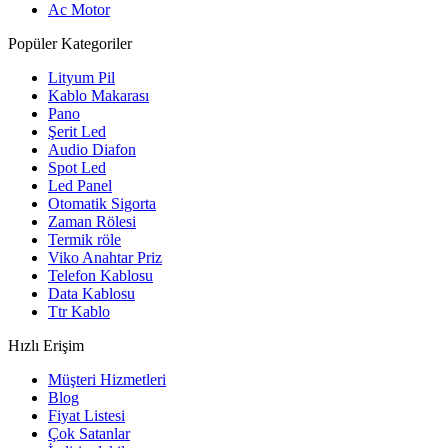
Ac Motor
Popüler Kategoriler
Lityum Pil
Kablo Makarası
Pano
Şerit Led
Audio Diafon
Spot Led
Led Panel
Otomatik Sigorta
Zaman Rölesi
Termik röle
Viko Anahtar Priz
Telefon Kablosu
Data Kablosu
Ttr Kablo
Hızlı Erişim
Müşteri Hizmetleri
Blog
Fiyat Listesi
Çok Satanlar