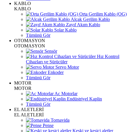
KABLO
KABLO
Orta Gerilim Kablo (OG)
Alçak Gerilim Kablo
Zayıf Akım Kablo
Solar Kablo
Tümünü Gör
OTOMASYON
OTOMASYON
Sensör
Hız Kontrol
Cihazları ve Sürücüler
Servo Motor
Enkoder
Tümünü Gör
MOTOR
MOTOR
Ac Motorlar
Endüstriyel Kaplin
Tümünü Gör
EL ALETLERİ
EL ALETLERİ
Tornavida
Pense
Keski ve kesici aletler