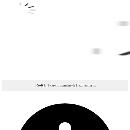
T
-Soft
E-Ticaret
Sistemleriyle Hazırlanmıştır.