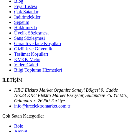
Blog
Fiyat Listesi
Çok Satanlar
İndirimdekiler
Sepetim
Hakkımızda
Üyelik Sözleşmesi
Satış Sözleşmesi
Garanti ve İade Koşulları
Gizlilik ve Güvenlik
Teslimat Koşulları
KVKK Metni
Video Galeri
Bilgi Toplumu Hizmetleri
İLETİŞİM
KRC Elektro Market Organize Sanayi Bölgesi 9. Cadde
No:23 KRC Elektro Market Eskişehir, Sultandere 75. Yıl Mh.,
Odunpazarı 26250 Türkiye
info@krcelektromarket.com.tr
Çok Satan Kategoriler
Röle
Ampul