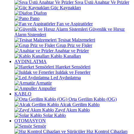
Sıva Üstü Anahtar Ve Prizler
Güç Kaynakları
Diafon
Pano
Fan ve Aspiratörler
Güvenlik ve Hırsız
Alarm Sistemleri
Tesisat Malzemeleri
Grup Priz ve Fişler
Anahtar ve Prizler
Kablo Kanalları
AYDINLATMA
Hareket Sensörleri
Işıldak ve Fenerler
Led Aydınlatma
Armatür
Ampuller
KABLO
Orta Gerilim Kablo (OG)
Alçak Gerilim Kablo
Zayıf Akım Kablo
Solar Kablo
OTOMASYON
Sensör
Hız Kontrol Cihazları