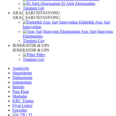
El Aleti Aksesuarları
Tümünü Gör
ARAÇ ŞARJ İSTASYONU
ARAÇ ŞARJ İSTASYONU
Elektrikli Araç Şarj
İstasyonları
Araç Şarj İstasyonu
Ekipmanları
Tümünü Gör
JENERATÖR & UPS
JENERATÖR & UPS
Piller
Tümünü Gör
AnaSayfa
Siparişlerim
Hakkımızda
Şubelerimiz
İletişim
Para Puan
Markalar
KRC Toptan
Fiyat Listesi
Favoriler
TR | TL