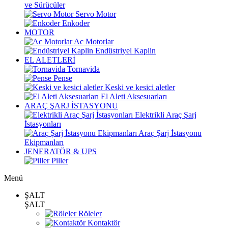
ve Sürücüler
Servo Motor
Enkoder
MOTOR
Ac Motorlar
Endüstriyel Kaplin
EL ALETLERİ
Tornavida
Pense
Keski ve kesici aletler
El Aleti Aksesuarları
ARAÇ ŞARJ İSTASYONU
Elektrikli Araç Şarj
İstasyonları
Araç Şarj İstasyonu
Ekipmanları
JENERATÖR & UPS
Piller
Menü
ŞALT
ŞALT
Röleler
Kontaktör