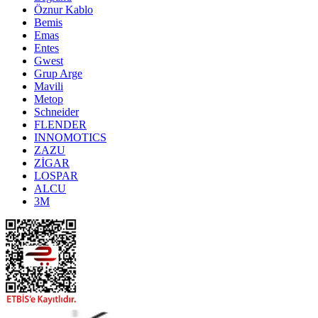
Öznur Kablo
Bemis
Emas
Entes
Gwest
Grup Arge
Mavili
Metop
Schneider
FLENDER
INNOMOTICS
ZAZU
ZİGAR
LOSPAR
ALCU
3M