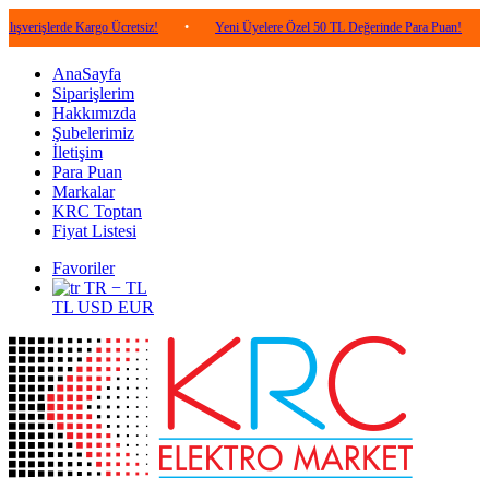
rde Kargo Ücretsiz!
•
Yeni Üyelere Özel 50 TL Değerinde Para Puan!
•
5.000
AnaSayfa
Siparişlerim
Hakkımızda
Şubelerimiz
İletişim
Para Puan
Markalar
KRC Toptan
Fiyat Listesi
Favoriler
TR − TL
TL
USD
EUR