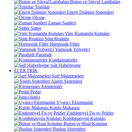
Buton ve Sinyal Lambaları
Trafolar
Enerji Dağıtım Sistemleri
Ölçme
Zaman Saatleri
Şalter
Vinç Kumanda Kutuları
Şönt Reaktör
Harmonik Filtre
Yumuşak Yolverici
Parafudr
Kondansatörler
Şalt Haberleşme
ELEKTRİK
Sarf Malzemeleri
Alarm Sistemleri
Klemensler
Pedal
Isıtıcı
Uyarıcı Ekipmanlar
Kablo Makarası
Endüstriyel Fiş ve Prizler
Kombinasyon Kutuları
Buton ve Buat Kutuları
Busbar Sistemleri