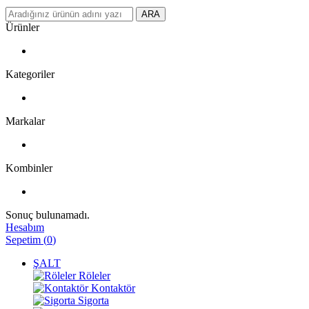
ARA
Ürünler
Kategoriler
Markalar
Kombinler
Sonuç bulunamadı.
Hesabım
Sepetim
(
0
)
ŞALT
Röleler
Kontaktör
Sigorta