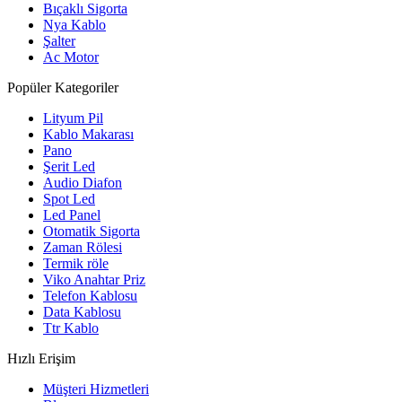
Bıçaklı Sigorta
Nya Kablo
Şalter
Ac Motor
Popüler Kategoriler
Lityum Pil
Kablo Makarası
Pano
Şerit Led
Audio Diafon
Spot Led
Led Panel
Otomatik Sigorta
Zaman Rölesi
Termik röle
Viko Anahtar Priz
Telefon Kablosu
Data Kablosu
Ttr Kablo
Hızlı Erişim
Müşteri Hizmetleri