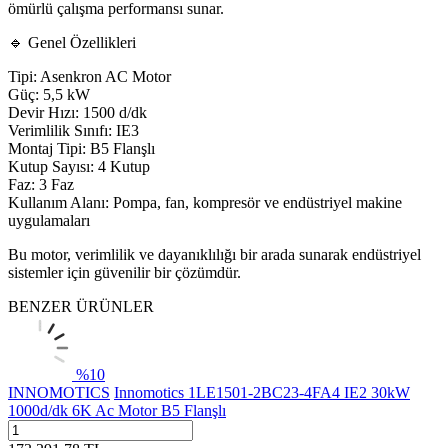
ömürlü çalışma performansı sunar.
🔹 Genel Özellikleri
Tipi: Asenkron AC Motor
Güç: 5,5 kW
Devir Hızı: 1500 d/dk
Verimlilik Sınıfı: IE3
Montaj Tipi: B5 Flanşlı
Kutup Sayısı: 4 Kutup
Faz: 3 Faz
Kullanım Alanı: Pompa, fan, kompresör ve endüstriyel makine
uygulamaları
Bu motor, verimlilik ve dayanıklılığı bir arada sunarak endüstriyel
sistemler için güvenilir bir çözümdür.
BENZER ÜRÜNLER
%
10
INNOMOTICS
Innomotics 1LE1501-2BC23-4FA4 IE2 30kW
1000d/dk 6K Ac Motor B5 Flanşlı