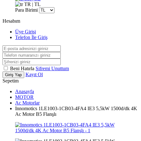
TR | TL
Para Birimi
Hesabım
Üye Girişi
Telefon İle Giriş
Beni Hatırla
Şifremi Unuttum
Kayıt Ol
Giriş Yap
Sepetim
Anasayfa
MOTOR
Ac Motorlar
Innomotics 1LE1003-1CB03-4FA4 IE3 5,5kW 1500d/dk 4K
Ac Motor B5 Flanşlı