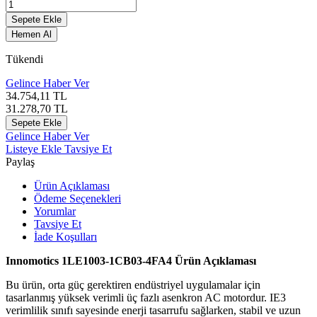
Sepete Ekle
Hemen Al
Tükendi
Gelince Haber Ver
34.754,11
TL
31.278,70
TL
Sepete Ekle
Gelince Haber Ver
Listeye Ekle
Tavsiye Et
Paylaş
Ürün Açıklaması
Ödeme Seçenekleri
Yorumlar
Tavsiye Et
İade Koşulları
Innomotics 1LE1003-1CB03-4FA4 Ürün Açıklaması
Bu ürün, orta güç gerektiren endüstriyel uygulamalar için
tasarlanmış yüksek verimli üç fazlı asenkron AC motordur. IE3
verimlilik sınıfı sayesinde enerji tasarrufu sağlarken, stabil ve uzun