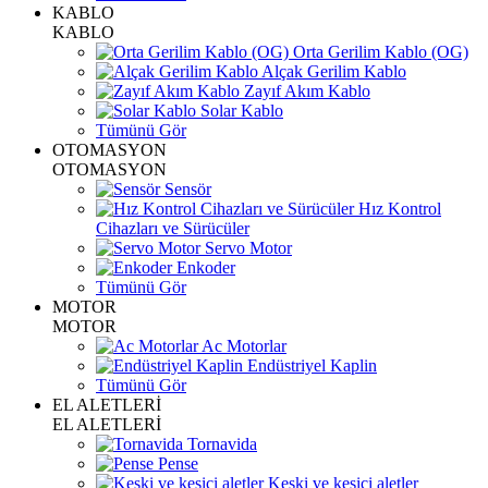
KABLO
KABLO
Orta Gerilim Kablo (OG)
Alçak Gerilim Kablo
Zayıf Akım Kablo
Solar Kablo
Tümünü Gör
OTOMASYON
OTOMASYON
Sensör
Hız Kontrol
Cihazları ve Sürücüler
Servo Motor
Enkoder
Tümünü Gör
MOTOR
MOTOR
Ac Motorlar
Endüstriyel Kaplin
Tümünü Gör
EL ALETLERİ
EL ALETLERİ
Tornavida
Pense
Keski ve kesici aletler