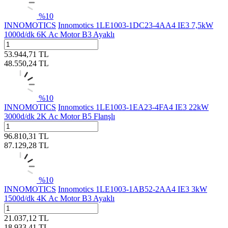
%
10
INNOMOTICS
Innomotics 1LE1003-1DC23-4AA4 IE3 7,5kW
1000d/dk 6K Ac Motor B3 Ayaklı
53.944,71
TL
48.550,24
TL
%
10
INNOMOTICS
Innomotics 1LE1003-1EA23-4FA4 IE3 22kW
3000d/dk 2K Ac Motor B5 Flanşlı
96.810,31
TL
87.129,28
TL
%
10
INNOMOTICS
Innomotics 1LE1003-1AB52-2AA4 IE3 3kW
1500d/dk 4K Ac Motor B3 Ayaklı
21.037,12
TL
18.933,41
TL