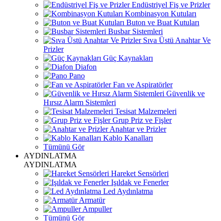
Endüstriyel Fiş ve Prizler
Kombinasyon Kutuları
Buton ve Buat Kutuları
Busbar Sistemleri
Sıva Üstü Anahtar Ve
Prizler
Güç Kaynakları
Diafon
Pano
Fan ve Aspiratörler
Güvenlik ve
Hırsız Alarm Sistemleri
Tesisat Malzemeleri
Grup Priz ve Fişler
Anahtar ve Prizler
Kablo Kanalları
Tümünü Gör
AYDINLATMA
AYDINLATMA
Hareket Sensörleri
Işıldak ve Fenerler
Led Aydınlatma
Armatür
Ampuller
Tümünü Gör