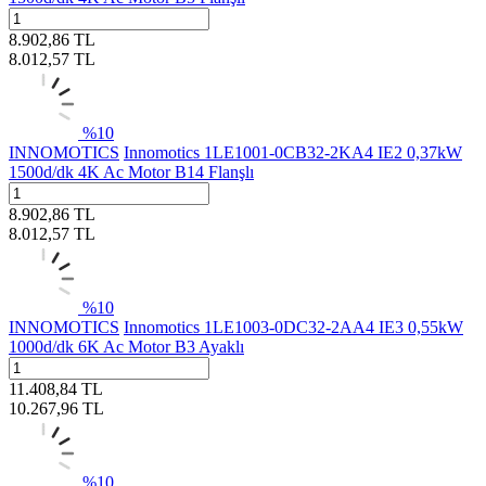
8.902,86
TL
8.012,57
TL
%
10
INNOMOTICS
Innomotics 1LE1001-0CB32-2KA4 IE2 0,37kW
1500d/dk 4K Ac Motor B14 Flanşlı
8.902,86
TL
8.012,57
TL
%
10
INNOMOTICS
Innomotics 1LE1003-0DC32-2AA4 IE3 0,55kW
1000d/dk 6K Ac Motor B3 Ayaklı
11.408,84
TL
10.267,96
TL
%
10