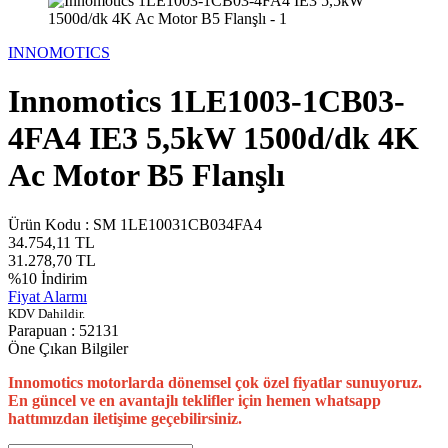
INNOMOTICS
Innomotics 1LE1003-1CB03-
4FA4 IE3 5,5kW 1500d/dk 4K
Ac Motor B5 Flanşlı
Ürün Kodu :
SM 1LE10031CB034FA4
34.754,11
TL
31.278,70
TL
%
10
İndirim
Fiyat Alarmı
KDV Dahildir.
Parapuan :
52131
Öne Çıkan Bilgiler
Innomotics motorlarda dönemsel çok özel fiyatlar sunuyoruz.
En güncel ve en avantajlı teklifler için hemen whatsapp
hattımızdan iletişime geçebilirsiniz.