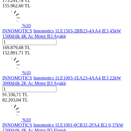
173.291,78
TL
155.962,60
TL
%
10
INNOMOTICS
Innomotics 1LE1503-2BB23-4AA4 IE3 45kW
1500d/dk 4K Ac Motor B3 Ayaklı
169.879,68
TL
152.891,71
TL
%
10
INNOMOTICS
Innomotics 1LE1003-1EA23-4AA4 IE3 22kW
3000d/dk 2K Ac Motor B3 Ayaklı
91.336,71
TL
82.203,04
TL
%
10
INNOMOTICS
Innomotics 1LE1001-0CB32-2FA4 IE2 0,37kW
1500d/dk 4K Ac Motor B5 Flanşlı