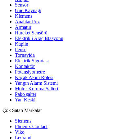
Sensör
Güç Kaynağı
Klemens
Anahtar Priz
Armatür
Hareket Sensörü
Elektrikli Araç İstasyonu
Kaplin
Pense
Tornavida
Elektrik Sigortası
Kontaktör
Potansiyometre
Kaçak Akım Rölesi
Yangın Alarm Sistemi
Motor Koruma Şalteri
Pako şalter
Yan Keski
Çok Satan Markalar
Siemens
Phoenix Contact
Viko
Legrand