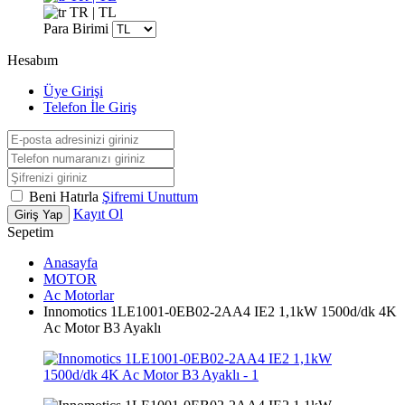
TR | TL
Para Birimi
Hesabım
Üye Girişi
Telefon İle Giriş
Beni Hatırla
Şifremi Unuttum
Kayıt Ol
Giriş Yap
Sepetim
Anasayfa
MOTOR
Ac Motorlar
Innomotics 1LE1001-0EB02-2AA4 IE2 1,1kW 1500d/dk 4K
Ac Motor B3 Ayaklı