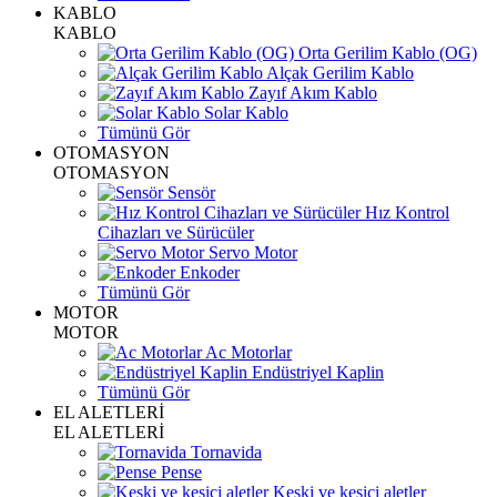
KABLO
KABLO
Orta Gerilim Kablo (OG)
Alçak Gerilim Kablo
Zayıf Akım Kablo
Solar Kablo
Tümünü Gör
OTOMASYON
OTOMASYON
Sensör
Hız Kontrol
Cihazları ve Sürücüler
Servo Motor
Enkoder
Tümünü Gör
MOTOR
MOTOR
Ac Motorlar
Endüstriyel Kaplin
Tümünü Gör
EL ALETLERİ
EL ALETLERİ
Tornavida
Pense
Keski ve kesici aletler