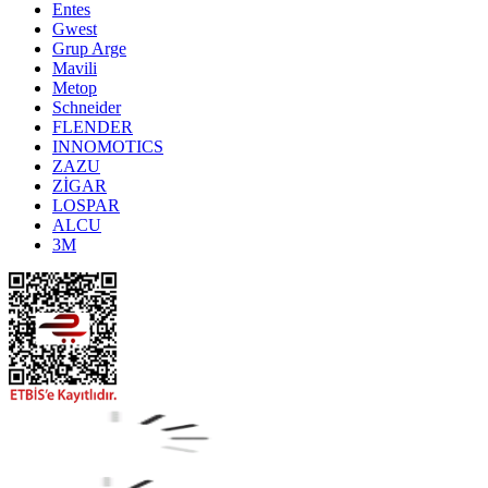
Entes
Gwest
Grup Arge
Mavili
Metop
Schneider
FLENDER
INNOMOTICS
ZAZU
ZİGAR
LOSPAR
ALCU
3M