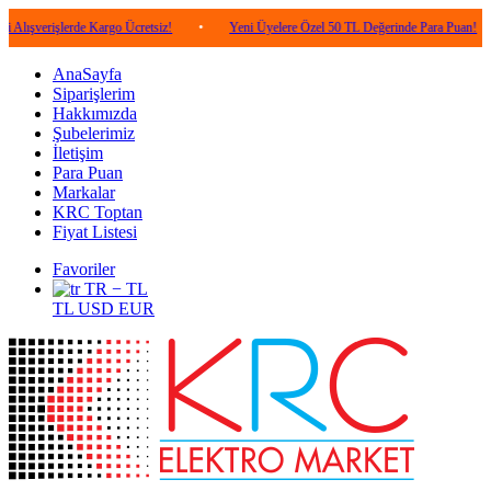
şlerde Kargo Ücretsiz!
•
Yeni Üyelere Özel 50 TL Değerinde Para Puan!
•
5.
AnaSayfa
Siparişlerim
Hakkımızda
Şubelerimiz
İletişim
Para Puan
Markalar
KRC Toptan
Fiyat Listesi
Favoriler
TR − TL
TL
USD
EUR