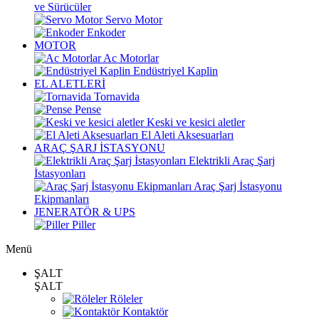
ve Sürücüler
Servo Motor
Enkoder
MOTOR
Ac Motorlar
Endüstriyel Kaplin
EL ALETLERİ
Tornavida
Pense
Keski ve kesici aletler
El Aleti Aksesuarları
ARAÇ ŞARJ İSTASYONU
Elektrikli Araç Şarj
İstasyonları
Araç Şarj İstasyonu
Ekipmanları
JENERATÖR & UPS
Piller
Menü
ŞALT
ŞALT
Röleler
Kontaktör