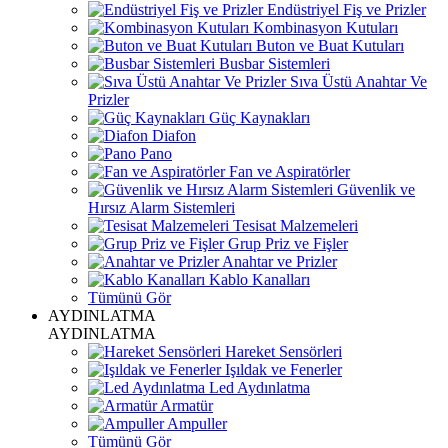
Endüstriyel Fiş ve Prizler
Kombinasyon Kutuları
Buton ve Buat Kutuları
Busbar Sistemleri
Sıva Üstü Anahtar Ve
Prizler
Güç Kaynakları
Diafon
Pano
Fan ve Aspiratörler
Güvenlik ve
Hırsız Alarm Sistemleri
Tesisat Malzemeleri
Grup Priz ve Fişler
Anahtar ve Prizler
Kablo Kanalları
Tümünü Gör
AYDINLATMA
AYDINLATMA
Hareket Sensörleri
Işıldak ve Fenerler
Led Aydınlatma
Armatür
Ampuller
Tümünü Gör