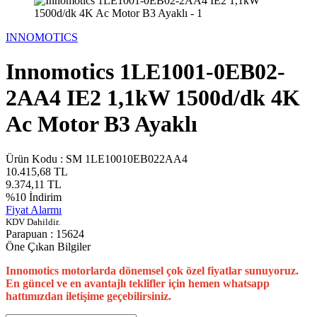
INNOMOTICS
Innomotics 1LE1001-0EB02-
2AA4 IE2 1,1kW 1500d/dk 4K
Ac Motor B3 Ayaklı
Ürün Kodu :
SM 1LE10010EB022AA4
10.415,68
TL
9.374,11
TL
%
10
İndirim
Fiyat Alarmı
KDV Dahildir.
Parapuan :
15624
Öne Çıkan Bilgiler
Innomotics motorlarda dönemsel çok özel fiyatlar sunuyoruz.
En güncel ve en avantajlı teklifler için hemen whatsapp
hattımızdan iletişime geçebilirsiniz.