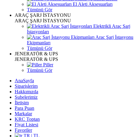
El Aleti Aksesuarları
Tümünü Gör
ARAÇ ŞARJ İSTASYONU
ARAÇ ŞARJ İSTASYONU
Elektrikli Araç Şarj
İstasyonları
Araç Şarj İstasyonu
Ekipmanları
Tümünü Gör
JENERATÖR & UPS
JENERATÖR & UPS
Piller
Tümünü Gör
AnaSayfa
Siparişlerim
Hakkımızda
Şubelerimiz
İletişim
Para Puan
Markalar
KRC Toptan
Fiyat Listesi
Favoriler
TR | TL