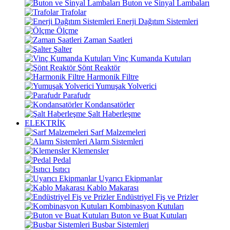
Buton ve Sinyal Lambaları
Trafolar
Enerji Dağıtım Sistemleri
Ölçme
Zaman Saatleri
Şalter
Vinç Kumanda Kutuları
Şönt Reaktör
Harmonik Filtre
Yumuşak Yolverici
Parafudr
Kondansatörler
Şalt Haberleşme
ELEKTRİK
Sarf Malzemeleri
Alarm Sistemleri
Klemensler
Pedal
Isıtıcı
Uyarıcı Ekipmanlar
Kablo Makarası
Endüstriyel Fiş ve Prizler
Kombinasyon Kutuları
Buton ve Buat Kutuları
Busbar Sistemleri