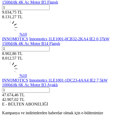
1500d/dk 4K Ac Motor B5 Flanşlı
9.034,75
TL
8.131,27
TL
%
10
INNOMOTICS
Innomotics 1LE1001-0CB32-2KA4 IE2 0,37kW
1500d/dk 4K Ac Motor B14 Flanşlı
8.902,86
TL
8.012,57
TL
%
10
INNOMOTICS
Innomotics 1LE1001-1DC23-4AA4 IE2 7,5kW
1000d/dk 6K Ac Motor B3 Ayaklı
47.674,46
TL
42.907,02
TL
E - BÜLTEN ABONELİĞİ
Kampanya ve indirimlerden haberdar olmak için e-bültenimize