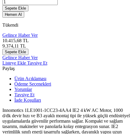
Sepete Ekle
Hemen Al
Tükendi
Gelince Haber Ver
10.415,68
TL
9.374,11
TL
Sepete Ekle
Gelince Haber Ver
Listeye Ekle
Tavsiye Et
Paylaş
Ürün Açıklaması
Ödeme Seçenekleri
Yorumlar
Tavsiye Et
İade Koşulları
Innomotics
1LE1001-1CC23-4AA4 IE2 4 kW AC Motor, 1000
d/dk devir hızı ve B3 ayaklı montaj tipi ile yüksek güçlü endüstriyel
uygulamalarda güvenilir performans sağlar. Kompakt ve sağlam
tasarımı, makineler ve panolarla kolay entegrasyon sunar. IE2
verimlilik sınıfı enerji tasarrufu sağlarken, dayanıklı yapısı uzun