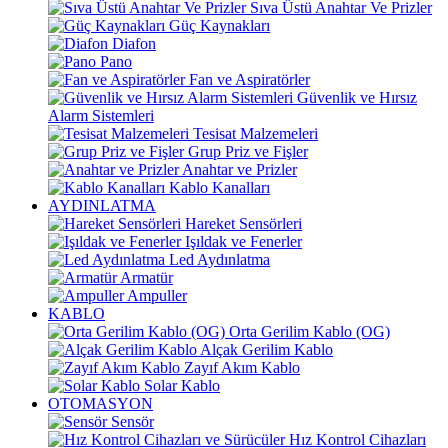
Sıva Üstü Anahtar Ve Prizler
Güç Kaynakları
Diafon
Pano
Fan ve Aspiratörler
Güvenlik ve Hırsız
Alarm Sistemleri
Tesisat Malzemeleri
Grup Priz ve Fişler
Anahtar ve Prizler
Kablo Kanalları
AYDINLATMA
Hareket Sensörleri
Işıldak ve Fenerler
Led Aydınlatma
Armatür
Ampuller
KABLO
Orta Gerilim Kablo (OG)
Alçak Gerilim Kablo
Zayıf Akım Kablo
Solar Kablo
OTOMASYON
Sensör
Hız Kontrol Cihazları