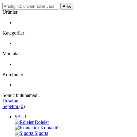
ARA
Ürünler
Kategoriler
Markalar
Kombinler
Sonuç bulunamadı.
Hesabım
Sepetim
(
0
)
ŞALT
Röleler
Kontaktör
Sigorta