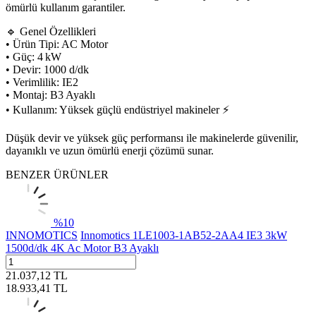
ömürlü kullanım garantiler.
🔹 Genel Özellikleri
• Ürün Tipi: AC Motor
• Güç: 4 kW
• Devir: 1000 d/dk
• Verimlilik: IE2
• Montaj: B3 Ayaklı
• Kullanım: Yüksek güçlü endüstriyel makineler ⚡
Düşük devir ve yüksek güç performansı ile makinelerde güvenilir,
dayanıklı ve uzun ömürlü enerji çözümü sunar.
BENZER ÜRÜNLER
%
10
INNOMOTICS
Innomotics 1LE1003-1AB52-2AA4 IE3 3kW
1500d/dk 4K Ac Motor B3 Ayaklı
21.037,12
TL
18.933,41
TL