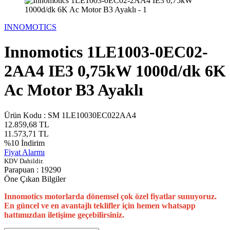
INNOMOTICS
Innomotics 1LE1003-0EC02-
2AA4 IE3 0,75kW 1000d/dk 6K
Ac Motor B3 Ayaklı
Ürün Kodu :
SM 1LE10030EC022AA4
12.859,68
TL
11.573,71
TL
%
10
İndirim
Fiyat Alarmı
KDV Dahildir.
Parapuan :
19290
Öne Çıkan Bilgiler
Innomotics motorlarda dönemsel çok özel fiyatlar sunuyoruz.
En güncel ve en avantajlı teklifler için hemen whatsapp
hattımızdan iletişime geçebilirsiniz.