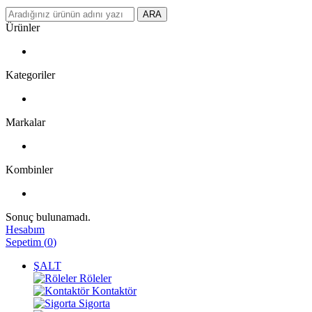
ARA
Ürünler
Kategoriler
Markalar
Kombinler
Sonuç bulunamadı.
Hesabım
Sepetim
(
0
)
ŞALT
Röleler
Kontaktör
Sigorta