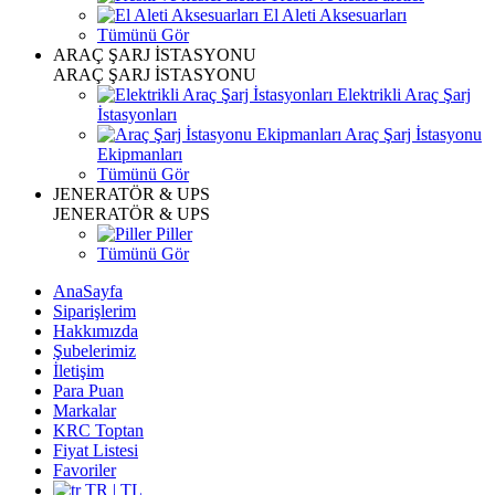
El Aleti Aksesuarları
Tümünü Gör
ARAÇ ŞARJ İSTASYONU
ARAÇ ŞARJ İSTASYONU
Elektrikli Araç Şarj
İstasyonları
Araç Şarj İstasyonu
Ekipmanları
Tümünü Gör
JENERATÖR & UPS
JENERATÖR & UPS
Piller
Tümünü Gör
AnaSayfa
Siparişlerim
Hakkımızda
Şubelerimiz
İletişim
Para Puan
Markalar
KRC Toptan
Fiyat Listesi
Favoriler
TR | TL