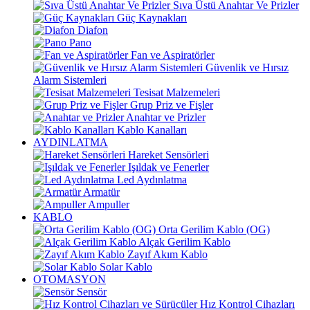
Sıva Üstü Anahtar Ve Prizler
Güç Kaynakları
Diafon
Pano
Fan ve Aspiratörler
Güvenlik ve Hırsız
Alarm Sistemleri
Tesisat Malzemeleri
Grup Priz ve Fişler
Anahtar ve Prizler
Kablo Kanalları
AYDINLATMA
Hareket Sensörleri
Işıldak ve Fenerler
Led Aydınlatma
Armatür
Ampuller
KABLO
Orta Gerilim Kablo (OG)
Alçak Gerilim Kablo
Zayıf Akım Kablo
Solar Kablo
OTOMASYON
Sensör
Hız Kontrol Cihazları