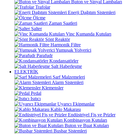
Buton ve Sinyal Lambaları
Trafolar
Enerji Dağıtım Sistemleri
Ölçme
Zaman Saatleri
Şalter
Vinç Kumanda Kutuları
Şönt Reaktör
Harmonik Filtre
Yumuşak Yolverici
Parafudr
Kondansatörler
Şalt Haberleşme
ELEKTRİK
Sarf Malzemeleri
Alarm Sistemleri
Klemensler
Pedal
Isıtıcı
Uyarıcı Ekipmanlar
Kablo Makarası
Endüstriyel Fiş ve Prizler
Kombinasyon Kutuları
Buton ve Buat Kutuları
Busbar Sistemleri