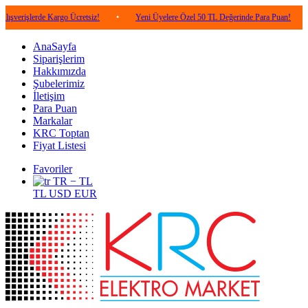
rde Kargo Ücretsiz!
•
Yeni Üyelere Özel 50 TL Değerinde Para Puan!
•
5.000
AnaSayfa
Siparişlerim
Hakkımızda
Şubelerimiz
İletişim
Para Puan
Markalar
KRC Toptan
Fiyat Listesi
Favoriler
TR − TL
TL
USD
EUR