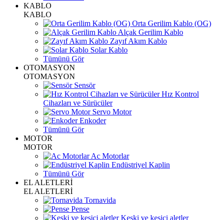
KABLO
KABLO
Orta Gerilim Kablo (OG)
Alçak Gerilim Kablo
Zayıf Akım Kablo
Solar Kablo
Tümünü Gör
OTOMASYON
OTOMASYON
Sensör
Hız Kontrol
Cihazları ve Sürücüler
Servo Motor
Enkoder
Tümünü Gör
MOTOR
MOTOR
Ac Motorlar
Endüstriyel Kaplin
Tümünü Gör
EL ALETLERİ
EL ALETLERİ
Tornavida
Pense
Keski ve kesici aletler