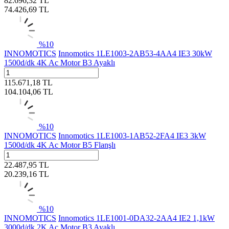
82.696,32
TL
74.426,69
TL
%
10
INNOMOTICS
Innomotics 1LE1003-2AB53-4AA4 IE3 30kW
1500d/dk 4K Ac Motor B3 Ayaklı
115.671,18
TL
104.104,06
TL
%
10
INNOMOTICS
Innomotics 1LE1003-1AB52-2FA4 IE3 3kW
1500d/dk 4K Ac Motor B5 Flanşlı
22.487,95
TL
20.239,16
TL
%
10
INNOMOTICS
Innomotics 1LE1001-0DA32-2AA4 IE2 1,1kW
3000d/dk 2K Ac Motor B3 Ayaklı