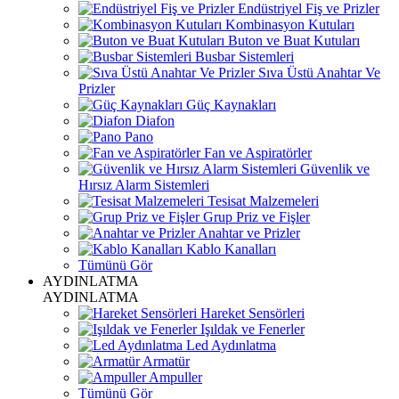
Endüstriyel Fiş ve Prizler
Kombinasyon Kutuları
Buton ve Buat Kutuları
Busbar Sistemleri
Sıva Üstü Anahtar Ve
Prizler
Güç Kaynakları
Diafon
Pano
Fan ve Aspiratörler
Güvenlik ve
Hırsız Alarm Sistemleri
Tesisat Malzemeleri
Grup Priz ve Fişler
Anahtar ve Prizler
Kablo Kanalları
Tümünü Gör
AYDINLATMA
AYDINLATMA
Hareket Sensörleri
Işıldak ve Fenerler
Led Aydınlatma
Armatür
Ampuller
Tümünü Gör