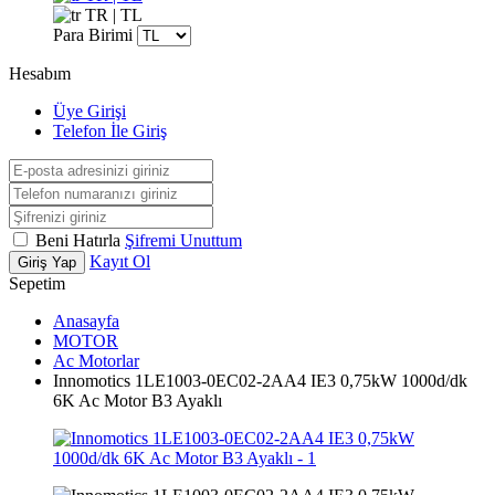
TR | TL
Para Birimi
Hesabım
Üye Girişi
Telefon İle Giriş
Beni Hatırla
Şifremi Unuttum
Kayıt Ol
Giriş Yap
Sepetim
Anasayfa
MOTOR
Ac Motorlar
Innomotics 1LE1003-0EC02-2AA4 IE3 0,75kW 1000d/dk
6K Ac Motor B3 Ayaklı