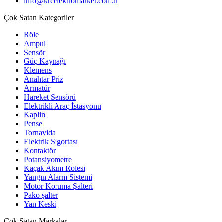
info@krcelektromarket.com.tr
Çok Satan Kategoriler
Röle
Ampul
Sensör
Güç Kaynağı
Klemens
Anahtar Priz
Armatür
Hareket Sensörü
Elektrikli Araç İstasyonu
Kaplin
Pense
Tornavida
Elektrik Sigortası
Kontaktör
Potansiyometre
Kaçak Akım Rölesi
Yangın Alarm Sistemi
Motor Koruma Şalteri
Pako şalter
Yan Keski
Çok Satan Markalar