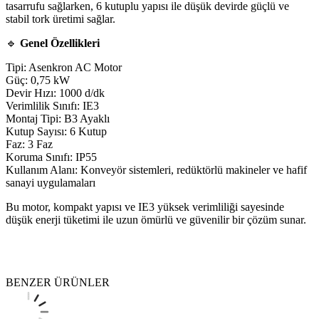
tasarrufu sağlarken, 6 kutuplu yapısı ile düşük devirde güçlü ve
stabil tork üretimi sağlar.
🔹
Genel Özellikleri
Tipi: Asenkron AC Motor
Güç: 0,75 kW
Devir Hızı: 1000 d/dk
Verimlilik Sınıfı: IE3
Montaj Tipi: B3 Ayaklı
Kutup Sayısı: 6 Kutup
Faz: 3 Faz
Koruma Sınıfı: IP55
Kullanım Alanı: Konveyör sistemleri, redüktörlü makineler ve hafif
sanayi uygulamaları
Bu motor, kompakt yapısı ve IE3 yüksek verimliliği sayesinde
düşük enerji tüketimi ile uzun ömürlü ve güvenilir bir çözüm sunar.
BENZER ÜRÜNLER