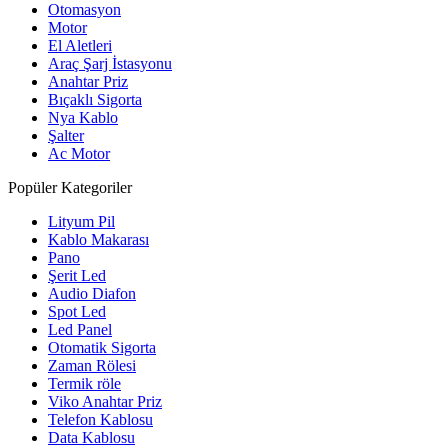
Otomasyon
Motor
El Aletleri
Araç Şarj İstasyonu
Anahtar Priz
Bıçaklı Sigorta
Nya Kablo
Şalter
Ac Motor
Popüler Kategoriler
Lityum Pil
Kablo Makarası
Pano
Şerit Led
Audio Diafon
Spot Led
Led Panel
Otomatik Sigorta
Zaman Rölesi
Termik röle
Viko Anahtar Priz
Telefon Kablosu
Data Kablosu