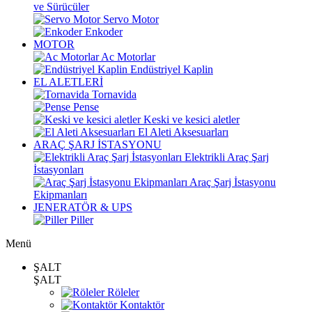
ve Sürücüler
Servo Motor
Enkoder
MOTOR
Ac Motorlar
Endüstriyel Kaplin
EL ALETLERİ
Tornavida
Pense
Keski ve kesici aletler
El Aleti Aksesuarları
ARAÇ ŞARJ İSTASYONU
Elektrikli Araç Şarj
İstasyonları
Araç Şarj İstasyonu
Ekipmanları
JENERATÖR & UPS
Piller
Menü
ŞALT
ŞALT
Röleler
Kontaktör