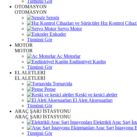
Tümünü Gör
OTOMASYON
OTOMASYON
Sensör
Hız Kontrol Cihazl
Servo Motor
Enkoder
Tümünü Gör
MOTOR
MOTOR
Ac Motorlar
Endüstriyel Kaplin
Tümünü Gör
EL ALETLERİ
EL ALETLERİ
Tornavida
Pense
Keski ve kesici aletler
El Aleti Aksesuarları
Tümünü Gör
ARAÇ ŞARJ İSTASYONU
ARAÇ ŞARJ İSTASYONU
Elektrikli Araç Şarj İst
Araç Şarj İstasyonu 
Tümünü Gör