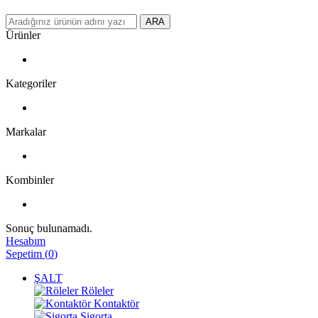
ARA
Ürünler
Kategoriler
Markalar
Kombinler
Sonuç bulunamadı.
Hesabım
Sepetim
(
0
)
ŞALT
Röleler
Kontaktör
Sigorta