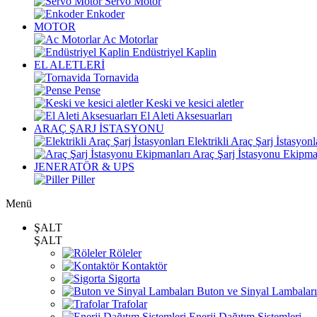
Servo Motor
Enkoder
MOTOR
Ac Motorlar
Endüstriyel Kaplin
EL ALETLERİ
Tornavida
Pense
Keski ve kesici aletler
El Aleti Aksesuarları
ARAÇ ŞARJ İSTASYONU
Elektrikli Araç Şarj İstasyonl
Araç Şarj İstasyonu Ekipma
JENERATÖR & UPS
Piller
Menü
ŞALT
ŞALT
Röleler
Kontaktör
Sigorta
Buton ve Sinyal Lambaları
Trafolar
Enerji Dağıtım Sistemleri