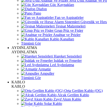
Sıva Üstü Anahtar Ve Pri
Güç Kaynakları
Diafon
Pano
Fan ve Aspiratörler
Güvenlik ve Hırsı
Tesisat Malzemeleri
Grup Priz ve Fişler
Anahtar ve Prizler
Kablo Kanalları
Tümünü Gör
AYDINLATMA
AYDINLATMA
Hareket Sensörleri
Işıldak ve Fenerler
Led Aydınlatma
Armatür
Ampuller
Tümünü Gör
KABLO
KABLO
Orta Gerilim Kablo (OG)
Alçak Gerilim Kablo
Zayıf Akım Kablo
Solar Kablo