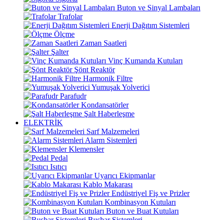
Buton ve Sinyal Lambaları
Trafolar
Enerji Dağıtım Sistemleri
Ölçme
Zaman Saatleri
Şalter
Vinç Kumanda Kutuları
Şönt Reaktör
Harmonik Filtre
Yumuşak Yolverici
Parafudr
Kondansatörler
Şalt Haberleşme
ELEKTRİK
Sarf Malzemeleri
Alarm Sistemleri
Klemensler
Pedal
Isıtıcı
Uyarıcı Ekipmanlar
Kablo Makarası
Endüstriyel Fiş ve Prizler
Kombinasyon Kutuları
Buton ve Buat Kutuları
Busbar Sistemleri