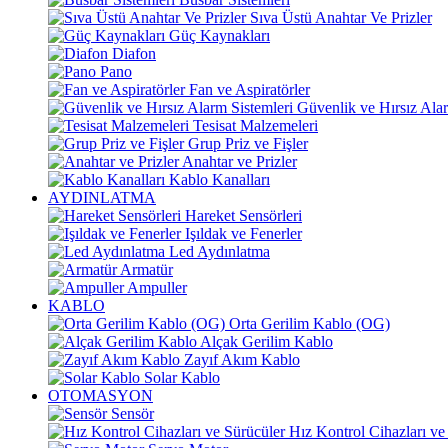
Sıva Üstü Anahtar Ve Prizler
Güç Kaynakları
Diafon
Pano
Fan ve Aspiratörler
Güvenlik ve Hırsız Alar
Tesisat Malzemeleri
Grup Priz ve Fişler
Anahtar ve Prizler
Kablo Kanalları
AYDINLATMA
Hareket Sensörleri
Işıldak ve Fenerler
Led Aydınlatma
Armatür
Ampuller
KABLO
Orta Gerilim Kablo (OG)
Alçak Gerilim Kablo
Zayıf Akım Kablo
Solar Kablo
OTOMASYON
Sensör
Hız Kontrol Cihazları ve