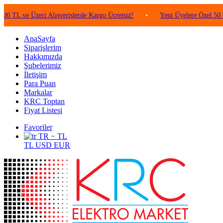
ve Üzeri Alışverişlerde Kargo Ücretsiz!
•
Yeni Üyelere Özel 50 TL Değ
AnaSayfa
Siparişlerim
Hakkımızda
Şubelerimiz
İletişim
Para Puan
Markalar
KRC Toptan
Fiyat Listesi
Favoriler
TR − TL
TL
USD
EUR