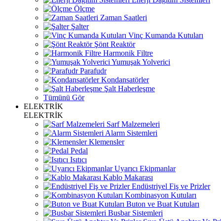
Ölçme
Zaman Saatleri
Şalter
Vinç Kumanda Kutuları
Şönt Reaktör
Harmonik Filtre
Yumuşak Yolverici
Parafudr
Kondansatörler
Şalt Haberleşme
Tümünü Gör
ELEKTRİK
ELEKTRİK
Sarf Malzemeleri
Alarm Sistemleri
Klemensler
Pedal
Isıtıcı
Uyarıcı Ekipmanlar
Kablo Makarası
Endüstriyel Fiş ve Prizler
Kombinasyon Kutuları
Buton ve Buat Kutuları
Busbar Sistemleri