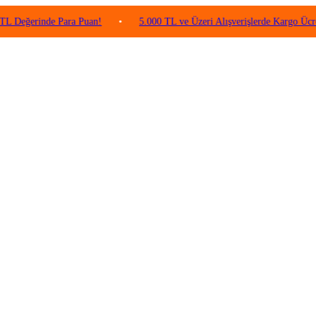
erinde Para Puan!
•
5.000 TL ve Üzeri Alışverişlerde Kargo Ücretsiz!