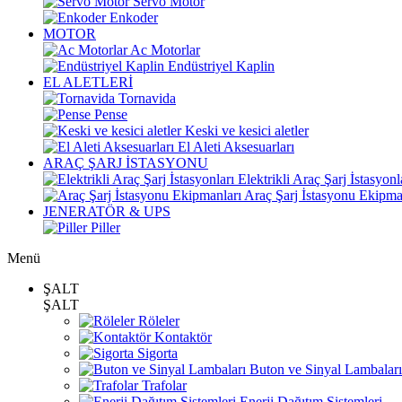
Servo Motor
Enkoder
MOTOR
Ac Motorlar
Endüstriyel Kaplin
EL ALETLERİ
Tornavida
Pense
Keski ve kesici aletler
El Aleti Aksesuarları
ARAÇ ŞARJ İSTASYONU
Elektrikli Araç Şarj İstasyonl
Araç Şarj İstasyonu Ekipma
JENERATÖR & UPS
Piller
Menü
ŞALT
ŞALT
Röleler
Kontaktör
Sigorta
Buton ve Sinyal Lambaları
Trafolar
Enerji Dağıtım Sistemleri