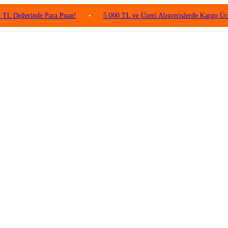
rinde Para Puan!
•
5.000 TL ve Üzeri Alışverişlerde Kargo Ücretsiz!