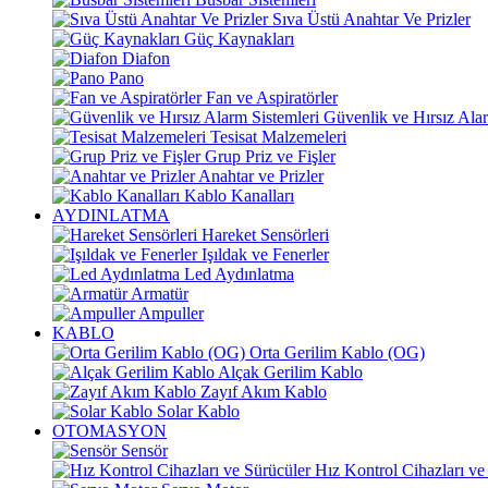
Sıva Üstü Anahtar Ve Prizler
Güç Kaynakları
Diafon
Pano
Fan ve Aspiratörler
Güvenlik ve Hırsız Alar
Tesisat Malzemeleri
Grup Priz ve Fişler
Anahtar ve Prizler
Kablo Kanalları
AYDINLATMA
Hareket Sensörleri
Işıldak ve Fenerler
Led Aydınlatma
Armatür
Ampuller
KABLO
Orta Gerilim Kablo (OG)
Alçak Gerilim Kablo
Zayıf Akım Kablo
Solar Kablo
OTOMASYON
Sensör
Hız Kontrol Cihazları ve