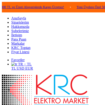
e Üzeri Alışverişlerde Kargo Ücretsiz!
•
Yeni Üyelere Özel 50 TL Değe
AnaSayfa
Siparişlerim
Hakkımızda
Şubelerimiz
İletişim
Para Puan
Markalar
KRC Toptan
Fiyat Listesi
Favoriler
TR − TL
TL
USD
EUR