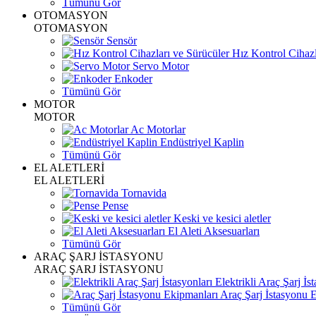
Tümünü Gör
OTOMASYON
OTOMASYON
Sensör
Hız Kontrol Cihazl
Servo Motor
Enkoder
Tümünü Gör
MOTOR
MOTOR
Ac Motorlar
Endüstriyel Kaplin
Tümünü Gör
EL ALETLERİ
EL ALETLERİ
Tornavida
Pense
Keski ve kesici aletler
El Aleti Aksesuarları
Tümünü Gör
ARAÇ ŞARJ İSTASYONU
ARAÇ ŞARJ İSTASYONU
Elektrikli Araç Şarj İst
Araç Şarj İstasyonu 
Tümünü Gör