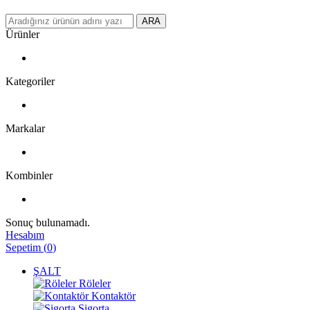
ARA
Ürünler
Kategoriler
Markalar
Kombinler
Sonuç bulunamadı.
Hesabım
Sepetim
(
0
)
ŞALT
Röleler
Kontaktör
Sigorta