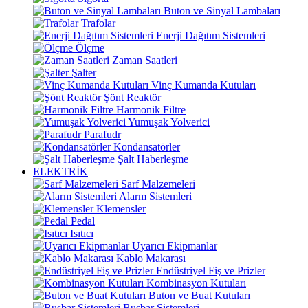
Buton ve Sinyal Lambaları
Trafolar
Enerji Dağıtım Sistemleri
Ölçme
Zaman Saatleri
Şalter
Vinç Kumanda Kutuları
Şönt Reaktör
Harmonik Filtre
Yumuşak Yolverici
Parafudr
Kondansatörler
Şalt Haberleşme
ELEKTRİK
Sarf Malzemeleri
Alarm Sistemleri
Klemensler
Pedal
Isıtıcı
Uyarıcı Ekipmanlar
Kablo Makarası
Endüstriyel Fiş ve Prizler
Kombinasyon Kutuları
Buton ve Buat Kutuları
Busbar Sistemleri