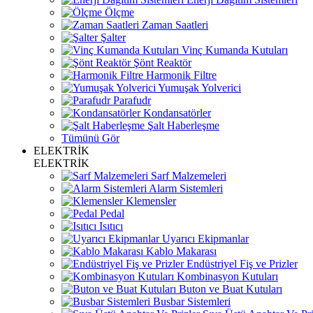
Ölçme
Zaman Saatleri
Şalter
Vinç Kumanda Kutuları
Şönt Reaktör
Harmonik Filtre
Yumuşak Yolverici
Parafudr
Kondansatörler
Şalt Haberleşme
Tümünü Gör
ELEKTRİK
ELEKTRİK
Sarf Malzemeleri
Alarm Sistemleri
Klemensler
Pedal
Isıtıcı
Uyarıcı Ekipmanlar
Kablo Makarası
Endüstriyel Fiş ve Prizler
Kombinasyon Kutuları
Buton ve Buat Kutuları
Busbar Sistemleri