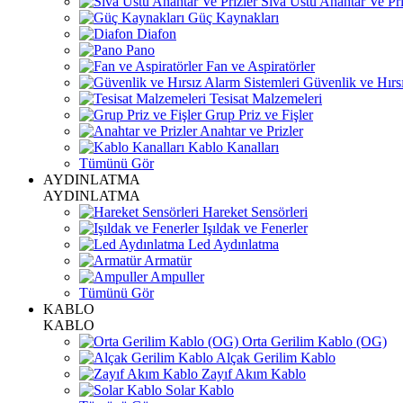
Sıva Üstü Anahtar Ve Pri
Güç Kaynakları
Diafon
Pano
Fan ve Aspiratörler
Güvenlik ve Hırsı
Tesisat Malzemeleri
Grup Priz ve Fişler
Anahtar ve Prizler
Kablo Kanalları
Tümünü Gör
AYDINLATMA
AYDINLATMA
Hareket Sensörleri
Işıldak ve Fenerler
Led Aydınlatma
Armatür
Ampuller
Tümünü Gör
KABLO
KABLO
Orta Gerilim Kablo (OG)
Alçak Gerilim Kablo
Zayıf Akım Kablo
Solar Kablo