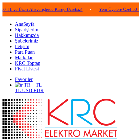
ve Üzeri Alışverişlerde Kargo Ücretsiz!
•
Yeni Üyelere Özel 50 TL Değ
AnaSayfa
Siparişlerim
Hakkımızda
Şubelerimiz
İletişim
Para Puan
Markalar
KRC Toptan
Fiyat Listesi
Favoriler
TR − TL
TL
USD
EUR