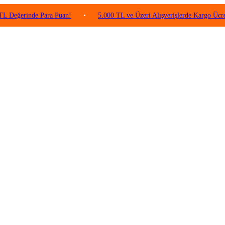
erinde Para Puan!
•
5.000 TL ve Üzeri Alışverişlerde Kargo Ücretsiz!