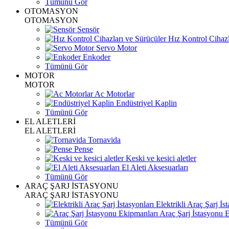
Tümünü Gör
OTOMASYON
OTOMASYON
Sensör
Hız Kontrol Cihazl
Servo Motor
Enkoder
Tümünü Gör
MOTOR
MOTOR
Ac Motorlar
Endüstriyel Kaplin
Tümünü Gör
EL ALETLERİ
EL ALETLERİ
Tornavida
Pense
Keski ve kesici aletler
El Aleti Aksesuarları
Tümünü Gör
ARAÇ ŞARJ İSTASYONU
ARAÇ ŞARJ İSTASYONU
Elektrikli Araç Şarj İst
Araç Şarj İstasyonu 
Tümünü Gör