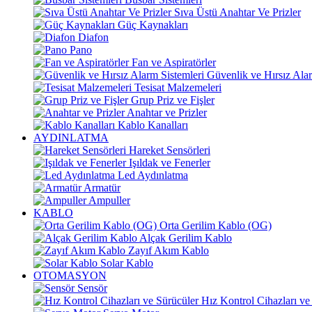
Sıva Üstü Anahtar Ve Prizler
Güç Kaynakları
Diafon
Pano
Fan ve Aspiratörler
Güvenlik ve Hırsız Alar
Tesisat Malzemeleri
Grup Priz ve Fişler
Anahtar ve Prizler
Kablo Kanalları
AYDINLATMA
Hareket Sensörleri
Işıldak ve Fenerler
Led Aydınlatma
Armatür
Ampuller
KABLO
Orta Gerilim Kablo (OG)
Alçak Gerilim Kablo
Zayıf Akım Kablo
Solar Kablo
OTOMASYON
Sensör
Hız Kontrol Cihazları ve