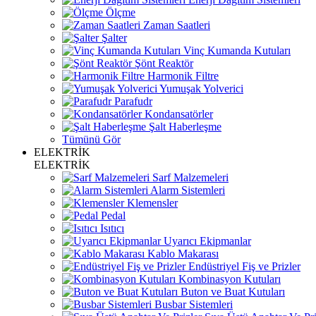
Ölçme
Zaman Saatleri
Şalter
Vinç Kumanda Kutuları
Şönt Reaktör
Harmonik Filtre
Yumuşak Yolverici
Parafudr
Kondansatörler
Şalt Haberleşme
Tümünü Gör
ELEKTRİK
ELEKTRİK
Sarf Malzemeleri
Alarm Sistemleri
Klemensler
Pedal
Isıtıcı
Uyarıcı Ekipmanlar
Kablo Makarası
Endüstriyel Fiş ve Prizler
Kombinasyon Kutuları
Buton ve Buat Kutuları
Busbar Sistemleri