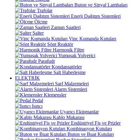
Buton ve Sinyal Lambaları
Trafolar
Enerji Dağıtım Sistemleri
Ölçme
Zaman Saatleri
Şalter
Vinç Kumanda Kutuları
Şönt Reaktör
Harmonik Filtre
Yumuşak Yolverici
Parafudr
Kondansatörler
Şalt Haberleşme
ELEKTRİK
Sarf Malzemeleri
Alarm Sistemleri
Klemensler
Pedal
Isıtıcı
Uyarıcı Ekipmanlar
Kablo Makarası
Endüstriyel Fiş ve Prizler
Kombinasyon Kutuları
Buton ve Buat Kutuları
Busbar Sistemleri