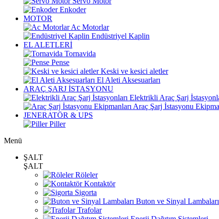
Servo Motor
Enkoder
MOTOR
Ac Motorlar
Endüstriyel Kaplin
EL ALETLERİ
Tornavida
Pense
Keski ve kesici aletler
El Aleti Aksesuarları
ARAÇ ŞARJ İSTASYONU
Elektrikli Araç Şarj İstasyonl
Araç Şarj İstasyonu Ekipma
JENERATÖR & UPS
Piller
Menü
ŞALT
ŞALT
Röleler
Kontaktör
Sigorta
Buton ve Sinyal Lambaları
Trafolar
Enerji Dağıtım Sistemleri