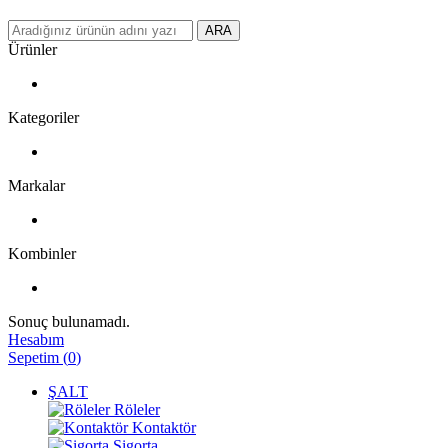
ARA
Ürünler
Kategoriler
Markalar
Kombinler
Sonuç bulunamadı.
Hesabım
Sepetim
(
0
)
ŞALT
Röleler
Kontaktör
Sigorta