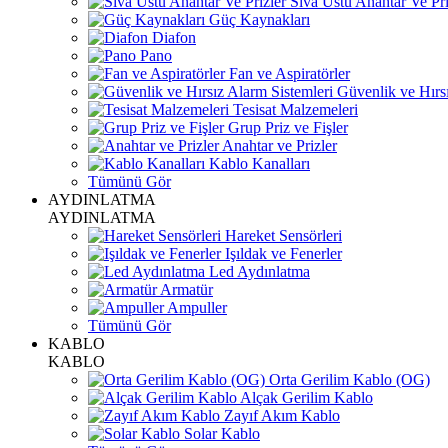
Sıva Üstü Anahtar Ve Pri
Güç Kaynakları
Diafon
Pano
Fan ve Aspiratörler
Güvenlik ve Hırsı
Tesisat Malzemeleri
Grup Priz ve Fişler
Anahtar ve Prizler
Kablo Kanalları
Tümünü Gör
AYDINLATMA
AYDINLATMA
Hareket Sensörleri
Işıldak ve Fenerler
Led Aydınlatma
Armatür
Ampuller
Tümünü Gör
KABLO
KABLO
Orta Gerilim Kablo (OG)
Alçak Gerilim Kablo
Zayıf Akım Kablo
Solar Kablo