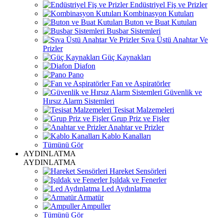
Endüstriyel Fiş ve Prizler
Kombinasyon Kutuları
Buton ve Buat Kutuları
Busbar Sistemleri
Sıva Üstü Anahtar Ve
Prizler
Güç Kaynakları
Diafon
Pano
Fan ve Aspiratörler
Güvenlik ve
Hırsız Alarm Sistemleri
Tesisat Malzemeleri
Grup Priz ve Fişler
Anahtar ve Prizler
Kablo Kanalları
Tümünü Gör
AYDINLATMA
AYDINLATMA
Hareket Sensörleri
Işıldak ve Fenerler
Led Aydınlatma
Armatür
Ampuller
Tümünü Gör