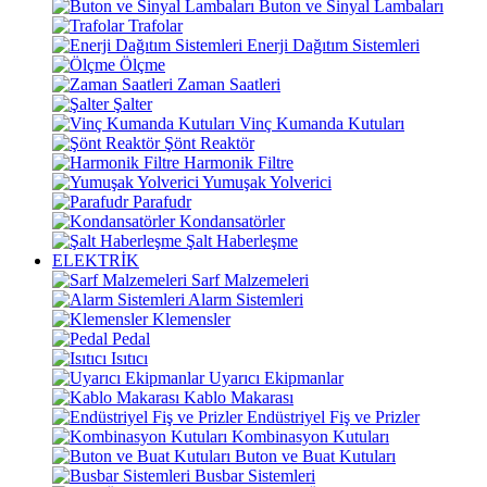
Buton ve Sinyal Lambaları
Trafolar
Enerji Dağıtım Sistemleri
Ölçme
Zaman Saatleri
Şalter
Vinç Kumanda Kutuları
Şönt Reaktör
Harmonik Filtre
Yumuşak Yolverici
Parafudr
Kondansatörler
Şalt Haberleşme
ELEKTRİK
Sarf Malzemeleri
Alarm Sistemleri
Klemensler
Pedal
Isıtıcı
Uyarıcı Ekipmanlar
Kablo Makarası
Endüstriyel Fiş ve Prizler
Kombinasyon Kutuları
Buton ve Buat Kutuları
Busbar Sistemleri