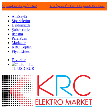
lerde Kargo Ücretsiz!
•
Yeni Üyelere Özel 50 TL Değerinde Para Puan!
•
5.0
AnaSayfa
Siparişlerim
Hakkımızda
Şubelerimiz
İletişim
Para Puan
Markalar
KRC Toptan
Fiyat Listesi
Favoriler
TR − TL
TL
USD
EUR