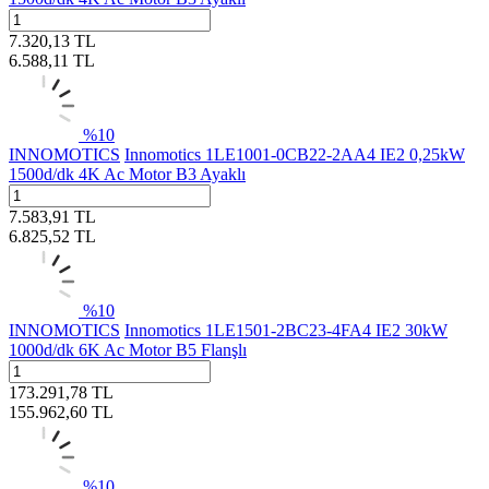
7.320,13
TL
6.588,11
TL
%
10
INNOMOTICS
Innomotics 1LE1001-0CB22-2AA4 IE2 0,25kW
1500d/dk 4K Ac Motor B3 Ayaklı
7.583,91
TL
6.825,52
TL
%
10
INNOMOTICS
Innomotics 1LE1501-2BC23-4FA4 IE2 30kW
1000d/dk 6K Ac Motor B5 Flanşlı
173.291,78
TL
155.962,60
TL
%
10