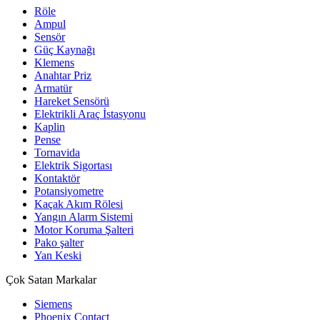
Röle
Ampul
Sensör
Güç Kaynağı
Klemens
Anahtar Priz
Armatür
Hareket Sensörü
Elektrikli Araç İstasyonu
Kaplin
Pense
Tornavida
Elektrik Sigortası
Kontaktör
Potansiyometre
Kaçak Akım Rölesi
Yangın Alarm Sistemi
Motor Koruma Şalteri
Pako şalter
Yan Keski
Çok Satan Markalar
Siemens
Phoenix Contact