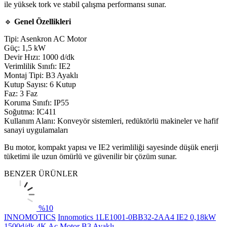
ile yüksek tork ve stabil çalışma performansı sunar.
🔹
Genel Özellikleri
Tipi: Asenkron AC Motor
Güç: 1,5 kW
Devir Hızı: 1000 d/dk
Verimlilik Sınıfı: IE2
Montaj Tipi: B3 Ayaklı
Kutup Sayısı: 6 Kutup
Faz: 3 Faz
Koruma Sınıfı: IP55
Soğutma: IC411
Kullanım Alanı: Konveyör sistemleri, redüktörlü makineler ve hafif
sanayi uygulamaları
Bu motor, kompakt yapısı ve IE2 verimliliği sayesinde düşük enerji
tüketimi ile uzun ömürlü ve güvenilir bir çözüm sunar.
BENZER ÜRÜNLER
%
10
INNOMOTICS
Innomotics 1LE1001-0BB32-2AA4 IE2 0,18kW
1500d/dk 4K Ac Motor B3 Ayaklı