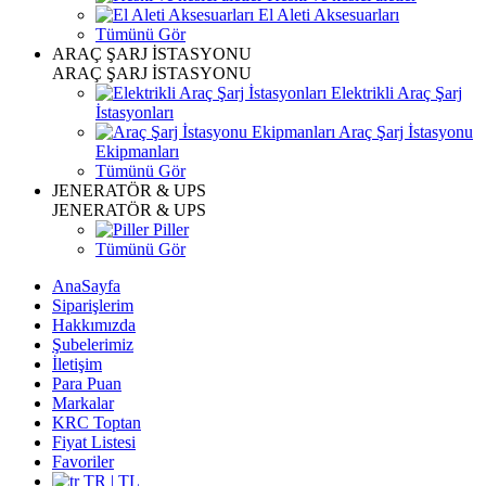
El Aleti Aksesuarları
Tümünü Gör
ARAÇ ŞARJ İSTASYONU
ARAÇ ŞARJ İSTASYONU
Elektrikli Araç Şarj
İstasyonları
Araç Şarj İstasyonu
Ekipmanları
Tümünü Gör
JENERATÖR & UPS
JENERATÖR & UPS
Piller
Tümünü Gör
AnaSayfa
Siparişlerim
Hakkımızda
Şubelerimiz
İletişim
Para Puan
Markalar
KRC Toptan
Fiyat Listesi
Favoriler
TR | TL