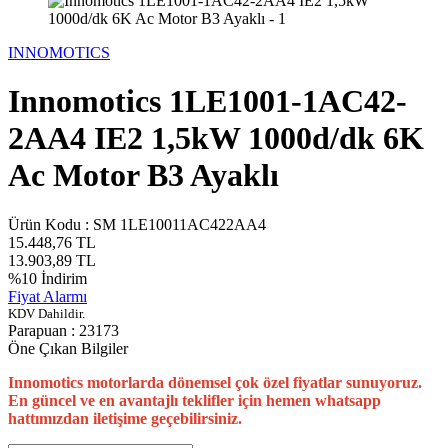
INNOMOTICS
Innomotics 1LE1001-1AC42-
2AA4 IE2 1,5kW 1000d/dk 6K
Ac Motor B3 Ayaklı
Ürün Kodu :
SM 1LE10011AC422AA4
15.448,76
TL
13.903,89
TL
%
10
İndirim
Fiyat Alarmı
KDV Dahildir.
Parapuan :
23173
Öne Çıkan Bilgiler
Innomotics motorlarda dönemsel çok özel fiyatlar sunuyoruz.
En güncel ve en avantajlı teklifler için hemen whatsapp
hattımızdan iletişime geçebilirsiniz.