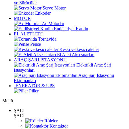
ve Sürücüler
Servo Motor
Enkoder
MOTOR
Ac Motorlar
Endüstriyel Kaplin
EL ALETLERİ
Tornavida
Pense
Keski ve kesici aletler
El Aleti Aksesuarları
ARAÇ ŞARJ İSTASYONU
Elektrikli Araç Şarj
İstasyonları
Araç Şarj İstasyonu
Ekipmanları
JENERATÖR & UPS
Piller
Menü
ŞALT
ŞALT
Röleler
Kontaktör