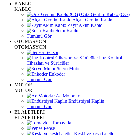
KABLO
KABLO
Orta Gerilim Kablo (OG)
Alçak Gerilim Kablo
Zayıf Akım Kablo
Solar Kablo
Tümünü Gör
OTOMASYON
OTOMASYON
Sensör
Hız Kontrol
Cihazları ve Sürücüler
Servo Motor
Enkoder
Tümünü Gör
MOTOR
MOTOR
Ac Motorlar
Endüstriyel Kaplin
Tümünü Gör
EL ALETLERİ
EL ALETLERİ
Tornavida
Pense
Keski ve kesici aletler