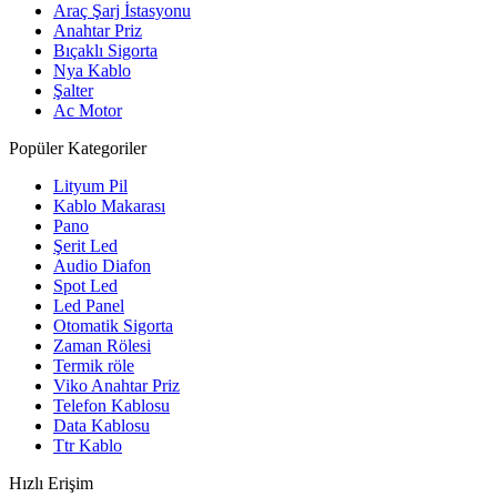
Araç Şarj İstasyonu
Anahtar Priz
Bıçaklı Sigorta
Nya Kablo
Şalter
Ac Motor
Popüler Kategoriler
Lityum Pil
Kablo Makarası
Pano
Şerit Led
Audio Diafon
Spot Led
Led Panel
Otomatik Sigorta
Zaman Rölesi
Termik röle
Viko Anahtar Priz
Telefon Kablosu
Data Kablosu
Ttr Kablo
Hızlı Erişim