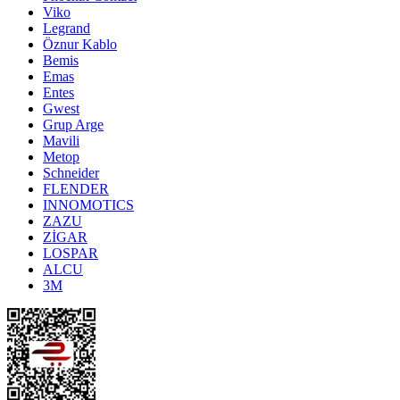
Viko
Legrand
Öznur Kablo
Bemis
Emas
Entes
Gwest
Grup Arge
Mavili
Metop
Schneider
FLENDER
INNOMOTICS
ZAZU
ZİGAR
LOSPAR
ALCU
3M