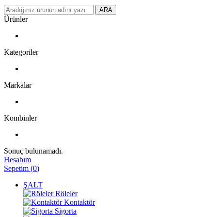
ARA
Ürünler
Kategoriler
Markalar
Kombinler
Sonuç bulunamadı.
Hesabım
Sepetim
(
0
)
ŞALT
Röleler
Kontaktör
Sigorta