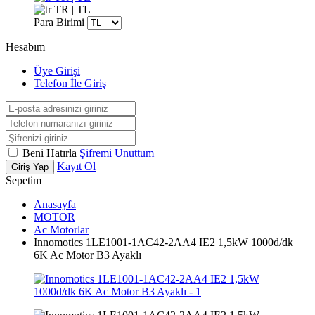
TR | TL
Para Birimi
Hesabım
Üye Girişi
Telefon İle Giriş
Beni Hatırla
Şifremi Unuttum
Kayıt Ol
Giriş Yap
Sepetim
Anasayfa
MOTOR
Ac Motorlar
Innomotics 1LE1001-1AC42-2AA4 IE2 1,5kW 1000d/dk
6K Ac Motor B3 Ayaklı