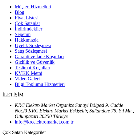
Müşteri Hizmetleri
Blog
Fiyat Listesi
Çok Satanlar
İndirimdekiler
Sepetim
Hakkımızda
Üyelik Sözleşmesi
Satış Sözleşmesi
Garanti ve İade Koşulları
Gizlilik ve Güvenlik
Teslimat Koşulları
KVKK Metni
Video Galeri
Bilgi Toplumu Hizmetleri
İLETİŞİM
KRC Elektro Market Organize Sanayi Bölgesi 9. Cadde
No:23 KRC Elektro Market Eskişehir, Sultandere 75. Yıl Mh.,
Odunpazarı 26250 Türkiye
info@krcelektromarket.com.tr
Çok Satan Kategoriler