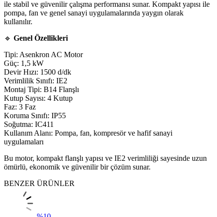
ile stabil ve güvenilir çalışma performansı sunar. Kompakt yapısı ile
pompa, fan ve genel sanayi uygulamalarında yaygın olarak
kullanılır.
🔹
Genel Özellikleri
Tipi: Asenkron AC Motor
Güç: 1,5 kW
Devir Hızı: 1500 d/dk
Verimlilik Sınıfı: IE2
Montaj Tipi: B14 Flanşlı
Kutup Sayısı: 4 Kutup
Faz: 3 Faz
Koruma Sınıfı: IP55
Soğutma: IC411
Kullanım Alanı: Pompa, fan, kompresör ve hafif sanayi
uygulamaları
Bu motor, kompakt flanşlı yapısı ve IE2 verimliliği sayesinde uzun
ömürlü, ekonomik ve güvenilir bir çözüm sunar.
BENZER ÜRÜNLER
%
10