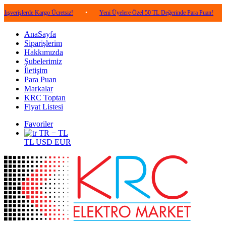
erde Kargo Ücretsiz!
•
Yeni Üyelere Özel 50 TL Değerinde Para Puan!
•
5.000
AnaSayfa
Siparişlerim
Hakkımızda
Şubelerimiz
İletişim
Para Puan
Markalar
KRC Toptan
Fiyat Listesi
Favoriler
TR − TL
TL
USD
EUR