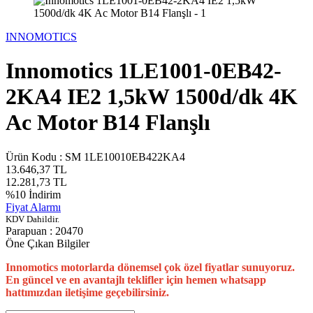
INNOMOTICS
Innomotics 1LE1001-0EB42-
2KA4 IE2 1,5kW 1500d/dk 4K
Ac Motor B14 Flanşlı
Ürün Kodu :
SM 1LE10010EB422KA4
13.646,37
TL
12.281,73
TL
%
10
İndirim
Fiyat Alarmı
KDV Dahildir.
Parapuan :
20470
Öne Çıkan Bilgiler
Innomotics motorlarda dönemsel çok özel fiyatlar sunuyoruz.
En güncel ve en avantajlı teklifler için hemen whatsapp
hattımızdan iletişime geçebilirsiniz.