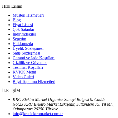
Hızlı Erişim
Müşteri Hizmetleri
Blog
Fiyat Listesi
Çok Satanlar
İndirimdekiler
Sepetim
Hakkımızda
Üyelik Sözleşmesi
Satış Sözleşmesi
Garanti ve İade Koşulları
Gizlilik ve Güvenlik
Teslimat Koşulları
KVKK Metni
Video Galeri
Bilgi Toplumu Hizmetleri
İLETİŞİM
KRC Elektro Market Organize Sanayi Bölgesi 9. Cadde
No:23 KRC Elektro Market Eskişehir, Sultandere 75. Yıl Mh.,
Odunpazarı 26250 Türkiye
info@krcelektromarket.com.tr