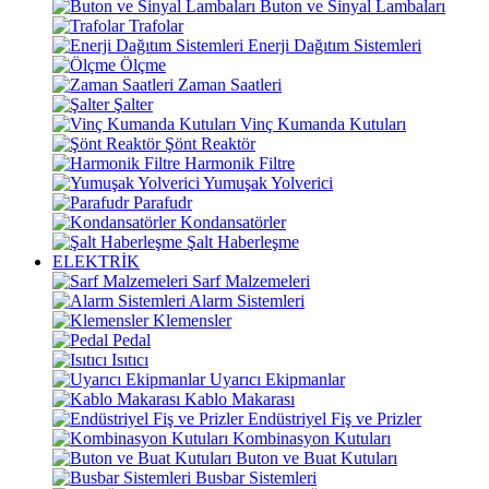
Buton ve Sinyal Lambaları
Trafolar
Enerji Dağıtım Sistemleri
Ölçme
Zaman Saatleri
Şalter
Vinç Kumanda Kutuları
Şönt Reaktör
Harmonik Filtre
Yumuşak Yolverici
Parafudr
Kondansatörler
Şalt Haberleşme
ELEKTRİK
Sarf Malzemeleri
Alarm Sistemleri
Klemensler
Pedal
Isıtıcı
Uyarıcı Ekipmanlar
Kablo Makarası
Endüstriyel Fiş ve Prizler
Kombinasyon Kutuları
Buton ve Buat Kutuları
Busbar Sistemleri