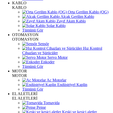
KABLO
KABLO
Orta Gerilim Kablo (OG)
Alçak Gerilim Kablo
Zayıf Akım Kablo
Solar Kablo
Tümünü Gör
OTOMASYON
OTOMASYON
Sensör
Hız Kontrol
Cihazları ve Sürücüler
Servo Motor
Enkoder
Tümünü Gör
MOTOR
MOTOR
Ac Motorlar
Endüstriyel Kaplin
Tümünü Gör
EL ALETLERİ
EL ALETLERİ
Tornavida
Pense
Keski ve kesici aletler