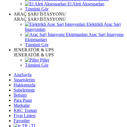
El Aleti Aksesuarları
Tümünü Gör
ARAÇ ŞARJ İSTASYONU
ARAÇ ŞARJ İSTASYONU
Elektrikli Araç Şarj
İstasyonları
Araç Şarj İstasyonu
Ekipmanları
Tümünü Gör
JENERATÖR & UPS
JENERATÖR & UPS
Piller
Tümünü Gör
AnaSayfa
Siparişlerim
Hakkımızda
Şubelerimiz
İletişim
Para Puan
Markalar
KRC Toptan
Fiyat Listesi
Favoriler
TR | TL