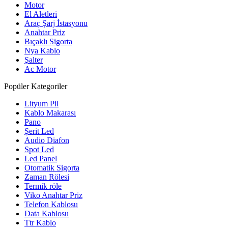
Motor
El Aletleri
Araç Şarj İstasyonu
Anahtar Priz
Bıçaklı Sigorta
Nya Kablo
Şalter
Ac Motor
Popüler Kategoriler
Lityum Pil
Kablo Makarası
Pano
Şerit Led
Audio Diafon
Spot Led
Led Panel
Otomatik Sigorta
Zaman Rölesi
Termik röle
Viko Anahtar Priz
Telefon Kablosu
Data Kablosu
Ttr Kablo