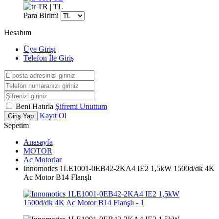
TR | TL
Para Birimi
Hesabım
Üye Girişi
Telefon İle Giriş
Beni Hatırla
Şifremi Unuttum
Kayıt Ol
Giriş Yap
Sepetim
Anasayfa
MOTOR
Ac Motorlar
Innomotics 1LE1001-0EB42-2KA4 IE2 1,5kW 1500d/dk 4K
Ac Motor B14 Flanşlı