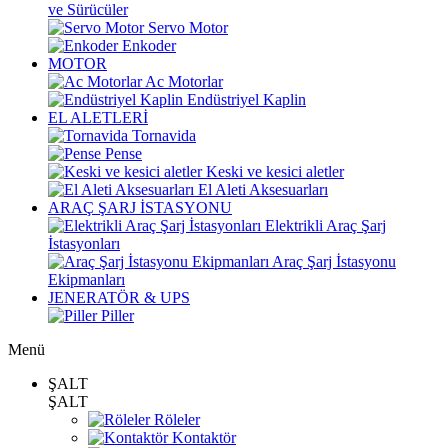
ve Sürücüler
Servo Motor
Enkoder
MOTOR
Ac Motorlar
Endüstriyel Kaplin
EL ALETLERİ
Tornavida
Pense
Keski ve kesici aletler
El Aleti Aksesuarları
ARAÇ ŞARJ İSTASYONU
Elektrikli Araç Şarj
İstasyonları
Araç Şarj İstasyonu
Ekipmanları
JENERATÖR & UPS
Piller
Menü
ŞALT
ŞALT
Röleler
Kontaktör