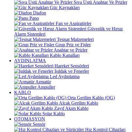
Sıva Üstü Anahtar Ve Prizler
Güç Kaynakları
Diafon
Pano
Fan ve Aspiratörler
Güvenlik ve Hırsız
Alarm Sistemleri
Tesisat Malzemeleri
Grup Priz ve Fişler
Anahtar ve Prizler
Kablo Kanalları
AYDINLATMA
Hareket Sensörleri
Işıldak ve Fenerler
Led Aydınlatma
Armatür
Ampuller
KABLO
Orta Gerilim Kablo (OG)
Alçak Gerilim Kablo
Zayıf Akım Kablo
Solar Kablo
OTOMASYON
Sensör
Hız Kontrol Cihazları