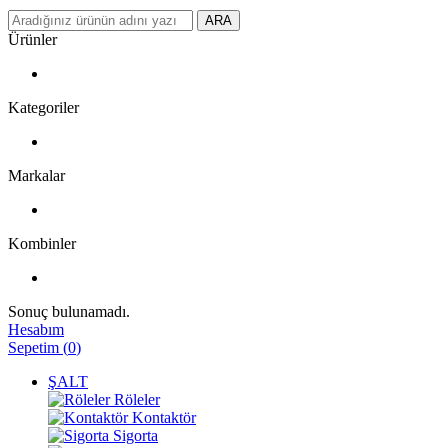
ARA
Ürünler
Kategoriler
Markalar
Kombinler
Sonuç bulunamadı.
Hesabım
Sepetim
(
0
)
ŞALT
Röleler
Kontaktör
Sigorta