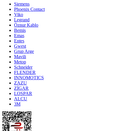
Siemens
Phoenix Contact
Viko
Legrand
Öznur Kablo
Bemis
Emas
Entes
Gwest
Grup Arge
Mavili
Metop
Schneider
FLENDER
INNOMOTICS
ZAZU
ZİGAR
LOSPAR
ALCU
3M