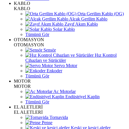
KABLO
KABLO
Orta Gerilim Kablo (OG)
Alçak Gerilim Kablo
Zayıf Akım Kablo
Solar Kablo
Tümünü Gör
OTOMASYON
OTOMASYON
Sensör
Hız Kontrol
Cihazları ve Sürücüler
Servo Motor
Enkoder
Tümünü Gör
MOTOR
MOTOR
Ac Motorlar
Endüstriyel Kaplin
Tümünü Gör
EL ALETLERİ
EL ALETLERİ
Tornavida
Pense
Keski ve kesici aletler