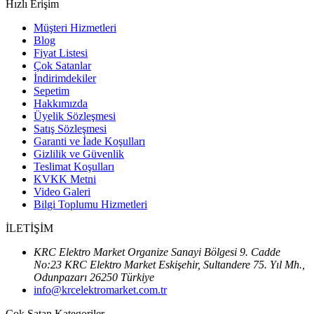
Hızlı Erişim
Müşteri Hizmetleri
Blog
Fiyat Listesi
Çok Satanlar
İndirimdekiler
Sepetim
Hakkımızda
Üyelik Sözleşmesi
Satış Sözleşmesi
Garanti ve İade Koşulları
Gizlilik ve Güvenlik
Teslimat Koşulları
KVKK Metni
Video Galeri
Bilgi Toplumu Hizmetleri
İLETİŞİM
KRC Elektro Market Organize Sanayi Bölgesi 9. Cadde
No:23 KRC Elektro Market Eskişehir, Sultandere 75. Yıl Mh.,
Odunpazarı 26250 Türkiye
info@krcelektromarket.com.tr
Çok Satan Kategoriler