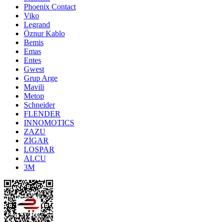
Phoenix Contact
Viko
Legrand
Öznur Kablo
Bemis
Emas
Entes
Gwest
Grup Arge
Mavili
Metop
Schneider
FLENDER
INNOMOTICS
ZAZU
ZİGAR
LOSPAR
ALCU
3M