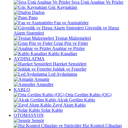
Sıva Üstü Anahtar Ve Prizler
Güç Kaynakları
Diafon
Pano
Fan ve Aspiratörler
Güvenlik ve Hırsız
Alarm Sistemleri
Tesisat Malzemeleri
Grup Priz ve Fişler
Anahtar ve Prizler
Kablo Kanalları
AYDINLATMA
Hareket Sensörleri
Işıldak ve Fenerler
Led Aydınlatma
Armatür
Ampuller
KABLO
Orta Gerilim Kablo (OG)
Alçak Gerilim Kablo
Zayıf Akım Kablo
Solar Kablo
OTOMASYON
Sensör
Hız Kontrol Cihazları