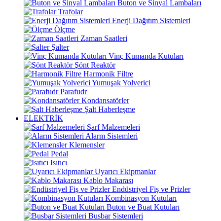
Buton ve Sinyal Lambaları
Trafolar
Enerji Dağıtım Sistemleri
Ölçme
Zaman Saatleri
Şalter
Vinç Kumanda Kutuları
Şönt Reaktör
Harmonik Filtre
Yumuşak Yolverici
Parafudr
Kondansatörler
Şalt Haberleşme
ELEKTRİK
Sarf Malzemeleri
Alarm Sistemleri
Klemensler
Pedal
Isıtıcı
Uyarıcı Ekipmanlar
Kablo Makarası
Endüstriyel Fiş ve Prizler
Kombinasyon Kutuları
Buton ve Buat Kutuları
Busbar Sistemleri