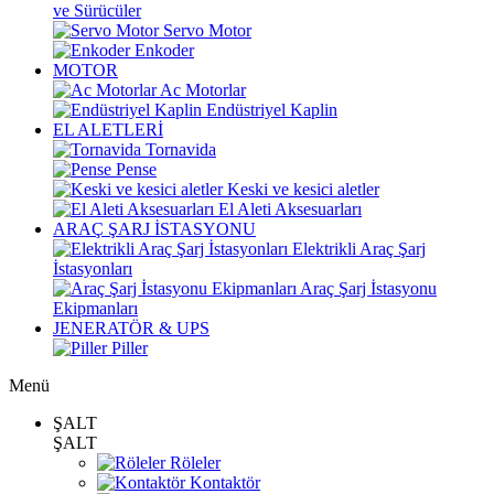
ve Sürücüler
Servo Motor
Enkoder
MOTOR
Ac Motorlar
Endüstriyel Kaplin
EL ALETLERİ
Tornavida
Pense
Keski ve kesici aletler
El Aleti Aksesuarları
ARAÇ ŞARJ İSTASYONU
Elektrikli Araç Şarj
İstasyonları
Araç Şarj İstasyonu
Ekipmanları
JENERATÖR & UPS
Piller
Menü
ŞALT
ŞALT
Röleler
Kontaktör