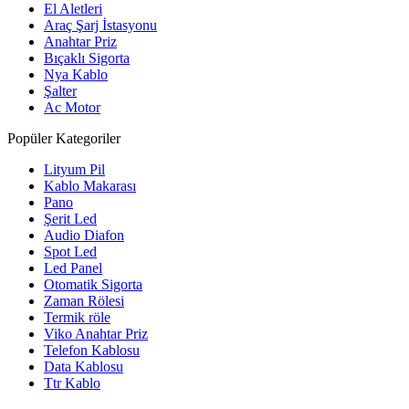
El Aletleri
Araç Şarj İstasyonu
Anahtar Priz
Bıçaklı Sigorta
Nya Kablo
Şalter
Ac Motor
Popüler Kategoriler
Lityum Pil
Kablo Makarası
Pano
Şerit Led
Audio Diafon
Spot Led
Led Panel
Otomatik Sigorta
Zaman Rölesi
Termik röle
Viko Anahtar Priz
Telefon Kablosu
Data Kablosu
Ttr Kablo