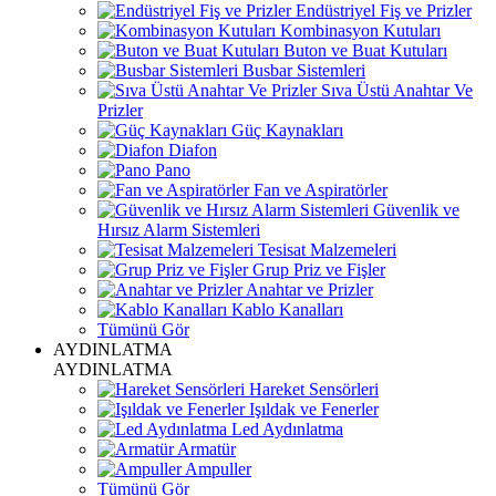
Endüstriyel Fiş ve Prizler
Kombinasyon Kutuları
Buton ve Buat Kutuları
Busbar Sistemleri
Sıva Üstü Anahtar Ve
Prizler
Güç Kaynakları
Diafon
Pano
Fan ve Aspiratörler
Güvenlik ve
Hırsız Alarm Sistemleri
Tesisat Malzemeleri
Grup Priz ve Fişler
Anahtar ve Prizler
Kablo Kanalları
Tümünü Gör
AYDINLATMA
AYDINLATMA
Hareket Sensörleri
Işıldak ve Fenerler
Led Aydınlatma
Armatür
Ampuller
Tümünü Gör