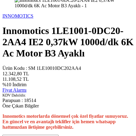
INNOMOTICS
Innomotics 1LE1001-0DC20-
2AA4 IE2 0,37kW 1000d/dk 6K
Ac Motor B3 Ayaklı
Ürün Kodu :
SM 1LE10010DC202AA4
12.342,80
TL
11.108,52
TL
%
10
İndirim
Fiyat Alarmı
KDV Dahildir.
Parapuan :
18514
Öne Çıkan Bilgiler
Innomotics motorlarda dönemsel çok özel fiyatlar sunuyoruz.
En güncel ve en avantajlı teklifler için hemen whatsapp
hattımızdan iletişime geçebilirsiniz.