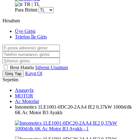
TR | TL
Para Birimi
Hesabım
Üye Girişi
Telefon İle Giriş
Beni Hatırla
Şifremi Unuttum
Kayıt Ol
Giriş Yap
Sepetim
Anasayfa
MOTOR
Ac Motorlar
Innomotics 1LE1001-0DC20-2AA4 IE2 0,37kW 1000d/dk
6K Ac Motor B3 Ayaklı