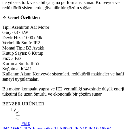
ile yüksek tork ve stabil çalışma performansı sunar. Konveyör ve
redüktörlü sistemlerde güvenilir bir çözüm sağlar.
🔹
Genel Özellikleri
Tipi: Asenkron AC Motor
Güç: 0,37 kW
Devir Hızı: 1000 d/dk
Verimlilik Sınıfı: IE2
Montaj Tipi: B3 Ayaklı
Kutup Sayısı: 6 Kutup
Faz: 3 Faz
Koruma Sınıfı: IP55
Soğutma: IC411
Kullanım Alanı: Konveyör sistemleri, redüktörlü makineler ve hafif
sanayi uygulamaları
Bu motor, kompakt yapısı ve IE2 verimliliği sayesinde düşük enerji
tüketimi ile uzun ömürlü ve ekonomik bir çözüm sunar.
BENZER ÜRÜNLER
%
10
INNOMOTICS
Innomotics 1LA9060-2KA10 IE2 0,18kW