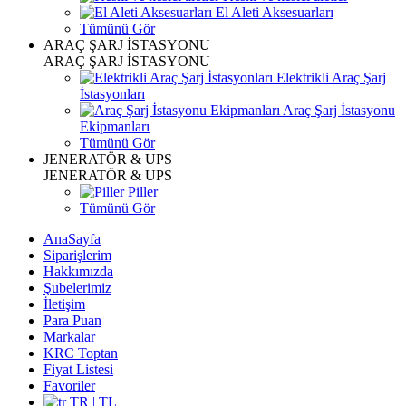
El Aleti Aksesuarları
Tümünü Gör
ARAÇ ŞARJ İSTASYONU
ARAÇ ŞARJ İSTASYONU
Elektrikli Araç Şarj
İstasyonları
Araç Şarj İstasyonu
Ekipmanları
Tümünü Gör
JENERATÖR & UPS
JENERATÖR & UPS
Piller
Tümünü Gör
AnaSayfa
Siparişlerim
Hakkımızda
Şubelerimiz
İletişim
Para Puan
Markalar
KRC Toptan
Fiyat Listesi
Favoriler
TR | TL