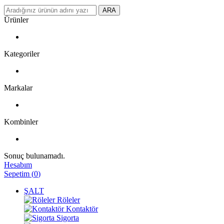
ARA
Ürünler
Kategoriler
Markalar
Kombinler
Sonuç bulunamadı.
Hesabım
Sepetim
(
0
)
ŞALT
Röleler
Kontaktör
Sigorta