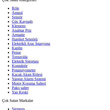
Röle
Ampul
Sensör
Güç Kaynağı
Klemens
Anahtar Priz
Armatür
Hareket Sensörü
Elektrikli Araç İstasyonu
Kaplin
Pense
Tornavida
Elektrik Sigortası
Kontaktör
Potansiyometre
Kaçak Akım Rölesi
Yangın Alarm Sistemi
Motor Koruma Şalteri
Pako şalter
Yan Keski
Çok Satan Markalar
Siemens