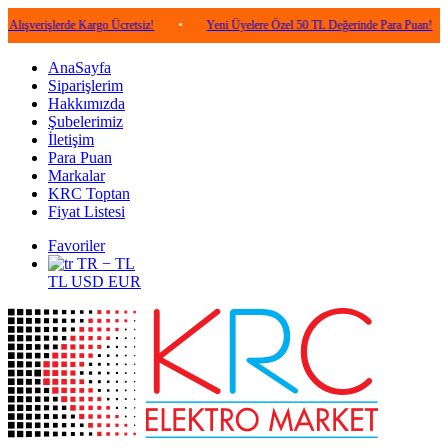
şlerde Kargo Ücretsiz!
•
Yeni Üyelere Özel 50 TL Değerinde Para Puan!
•
5.0
AnaSayfa
Siparişlerim
Hakkımızda
Şubelerimiz
İletişim
Para Puan
Markalar
KRC Toptan
Fiyat Listesi
Favoriler
TR − TL
TL
USD
EUR