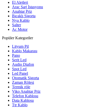
El Aletleri
Araç Şarj İstasyonu
Anahtar Priz
Bıçaklı Sigorta
Nya Kablo
Şalter
Ac Motor
Popüler Kategoriler
Lityum Pil
Kablo Makarası
Pano
Şerit Led
Audio Diafon
Spot Led
Led Panel
Otomatik Sigorta
Zaman Rölesi
Termik röle
Viko Anahtar Priz
Telefon Kablosu
Data Kablosu
Ttr Kablo