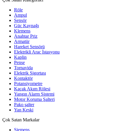
Röle
Ampul
Sensör
Güç Kaynağı
Klemens
Anahtar Priz
Armatür
Hareket Sensörü
Elektrikli Araç İstasyonu
Kaplin
Pense
Tornavida
Elektrik Sigortası
Kontaktör
Potansiyometre
Kaçak Akım Rölesi
Yangın Alarm Sistemi
Motor Koruma Şalteri
Pako şalter
Yan Keski
Çok Satan Markalar
Siemens