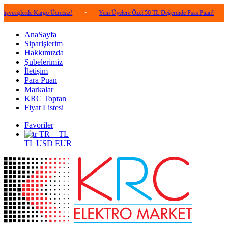
de Kargo Ücretsiz!
•
Yeni Üyelere Özel 50 TL Değerinde Para Puan!
•
5.000 
AnaSayfa
Siparişlerim
Hakkımızda
Şubelerimiz
İletişim
Para Puan
Markalar
KRC Toptan
Fiyat Listesi
Favoriler
TR − TL
TL
USD
EUR