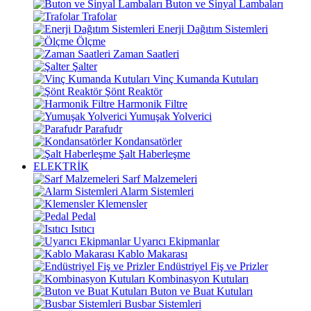
Buton ve Sinyal Lambaları
Trafolar
Enerji Dağıtım Sistemleri
Ölçme
Zaman Saatleri
Şalter
Vinç Kumanda Kutuları
Şönt Reaktör
Harmonik Filtre
Yumuşak Yolverici
Parafudr
Kondansatörler
Şalt Haberleşme
ELEKTRİK
Sarf Malzemeleri
Alarm Sistemleri
Klemensler
Pedal
Isıtıcı
Uyarıcı Ekipmanlar
Kablo Makarası
Endüstriyel Fiş ve Prizler
Kombinasyon Kutuları
Buton ve Buat Kutuları
Busbar Sistemleri