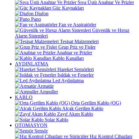
Sıva Üstü Anahtar Ve Prizler
Güç Kaynakları
Diafon
Pano
Fan ve Aspiratörler
Güvenlik ve Hırsız
Alarm Sistemleri
Tesisat Malzemeleri
Grup Priz ve Fişler
Anahtar ve Prizler
Kablo Kanalları
AYDINLATMA
Hareket Sensörleri
Işıldak ve Fenerler
Led Aydınlatma
Armatür
Ampuller
KABLO
Orta Gerilim Kablo (OG)
Alçak Gerilim Kablo
Zayıf Akım Kablo
Solar Kablo
OTOMASYON
Sensör
Hız Kontrol Cihazları