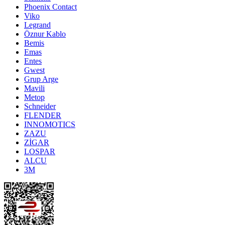
Phoenix Contact
Viko
Legrand
Öznur Kablo
Bemis
Emas
Entes
Gwest
Grup Arge
Mavili
Metop
Schneider
FLENDER
INNOMOTICS
ZAZU
ZİGAR
LOSPAR
ALCU
3M