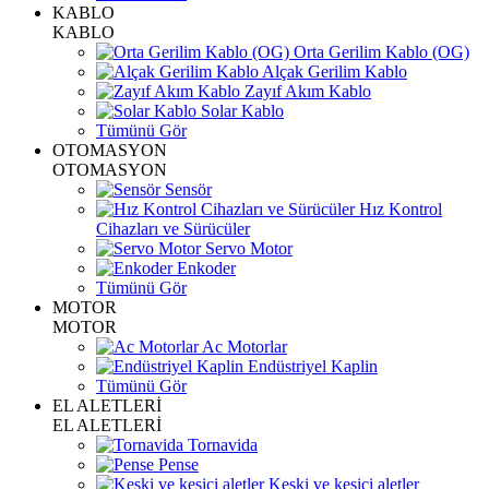
KABLO
KABLO
Orta Gerilim Kablo (OG)
Alçak Gerilim Kablo
Zayıf Akım Kablo
Solar Kablo
Tümünü Gör
OTOMASYON
OTOMASYON
Sensör
Hız Kontrol
Cihazları ve Sürücüler
Servo Motor
Enkoder
Tümünü Gör
MOTOR
MOTOR
Ac Motorlar
Endüstriyel Kaplin
Tümünü Gör
EL ALETLERİ
EL ALETLERİ
Tornavida
Pense
Keski ve kesici aletler