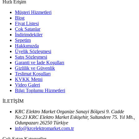
Hızlı Erişim
Müşteri Hizmetleri
Blog
Fiyat Listesi
Çok Satanlar
İndirimdekiler
Sepetim
Hakkımızda
Üyelik Sözleşmesi
Satış Sözleşmesi
Garanti ve İade Koşulları
Gizlilik ve Güvenlik
Teslimat Koşulları
KVKK Metni
Video Galeri
Bilgi Toplumu Hizmetleri
İLETİŞİM
KRC Elektro Market Organize Sanayi Bölgesi 9. Cadde
No:23 KRC Elektro Market Eskişehir, Sultandere 75. Yıl Mh.,
Odunpazarı 26250 Türkiye
info@krcelektromarket.com.tr
Çok Satan Kategoriler