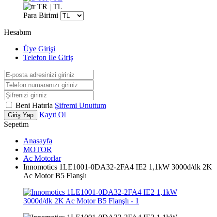
TR | TL
Para Birimi
Hesabım
Üye Girişi
Telefon İle Giriş
Beni Hatırla
Şifremi Unuttum
Kayıt Ol
Giriş Yap
Sepetim
Anasayfa
MOTOR
Ac Motorlar
Innomotics 1LE1001-0DA32-2FA4 IE2 1,1kW 3000d/dk 2K
Ac Motor B5 Flanşlı