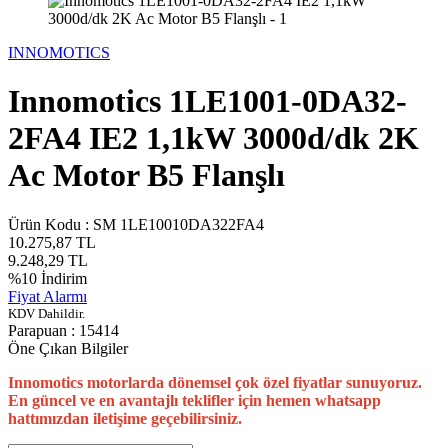
INNOMOTICS
Innomotics 1LE1001-0DA32-
2FA4 IE2 1,1kW 3000d/dk 2K
Ac Motor B5 Flanşlı
Ürün Kodu :
SM 1LE10010DA322FA4
10.275,87
TL
9.248,29
TL
%
10
İndirim
Fiyat Alarmı
KDV Dahildir.
Parapuan :
15414
Öne Çıkan Bilgiler
Innomotics motorlarda dönemsel çok özel fiyatlar sunuyoruz.
En güncel ve en avantajlı teklifler için hemen whatsapp
hattımızdan iletişime geçebilirsiniz.