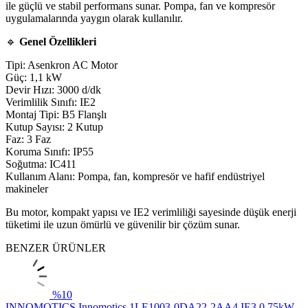
ile güçlü ve stabil performans sunar. Pompa, fan ve kompresör
uygulamalarında yaygın olarak kullanılır.
🔹
Genel Özellikleri
Tipi: Asenkron AC Motor
Güç: 1,1 kW
Devir Hızı: 3000 d/dk
Verimlilik Sınıfı: IE2
Montaj Tipi: B5 Flanşlı
Kutup Sayısı: 2 Kutup
Faz: 3 Faz
Koruma Sınıfı: IP55
Soğutma: IC411
Kullanım Alanı: Pompa, fan, kompresör ve hafif endüstriyel
makineler
Bu motor, kompakt yapısı ve IE2 verimliliği sayesinde düşük enerji
tüketimi ile uzun ömürlü ve güvenilir bir çözüm sunar.
BENZER ÜRÜNLER
%
10
INNOMOTICS
Innomotics 1LE1003-0DA22-2AA4 IE3 0,75kW