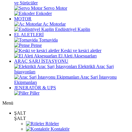
ve Sürücüler
Servo Motor
Enkoder
MOTOR
Ac Motorlar
Endüstriyel Kaplin
EL ALETLERİ
Tornavida
Pense
Keski ve kesici aletler
El Aleti Aksesuarları
ARAÇ ŞARJ İSTASYONU
Elektrikli Araç Şarj
İstasyonları
Araç Şarj İstasyonu
Ekipmanları
JENERATÖR & UPS
Piller
Menü
ŞALT
ŞALT
Röleler
Kontaktör