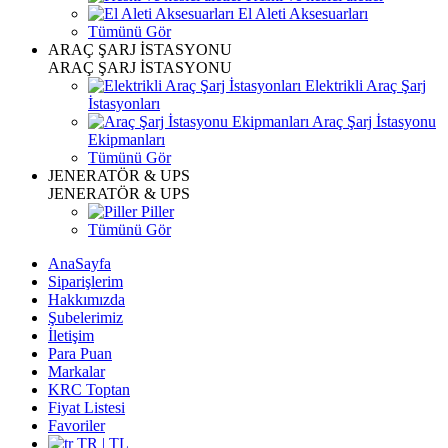
El Aleti Aksesuarları
Tümünü Gör
ARAÇ ŞARJ İSTASYONU
ARAÇ ŞARJ İSTASYONU
Elektrikli Araç Şarj
İstasyonları
Araç Şarj İstasyonu
Ekipmanları
Tümünü Gör
JENERATÖR & UPS
JENERATÖR & UPS
Piller
Tümünü Gör
AnaSayfa
Siparişlerim
Hakkımızda
Şubelerimiz
İletişim
Para Puan
Markalar
KRC Toptan
Fiyat Listesi
Favoriler
TR | TL