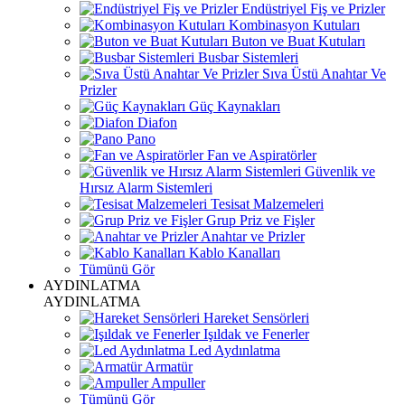
Endüstriyel Fiş ve Prizler
Kombinasyon Kutuları
Buton ve Buat Kutuları
Busbar Sistemleri
Sıva Üstü Anahtar Ve
Prizler
Güç Kaynakları
Diafon
Pano
Fan ve Aspiratörler
Güvenlik ve
Hırsız Alarm Sistemleri
Tesisat Malzemeleri
Grup Priz ve Fişler
Anahtar ve Prizler
Kablo Kanalları
Tümünü Gör
AYDINLATMA
AYDINLATMA
Hareket Sensörleri
Işıldak ve Fenerler
Led Aydınlatma
Armatür
Ampuller
Tümünü Gör