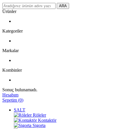
ARA
Ürünler
Kategoriler
Markalar
Kombinler
Sonuç bulunamadı.
Hesabım
Sepetim
(
0
)
ŞALT
Röleler
Kontaktör
Sigorta