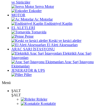
ve Sürücüler
Servo Motor
Enkoder
MOTOR
Ac Motorlar
Endüstriyel Kaplin
EL ALETLERİ
Tornavida
Pense
Keski ve kesici aletler
El Aleti Aksesuarları
ARAÇ ŞARJ İSTASYONU
Elektrikli Araç Şarj
İstasyonları
Araç Şarj İstasyonu
Ekipmanları
JENERATÖR & UPS
Piller
Menü
ŞALT
ŞALT
Röleler
Kontaktör