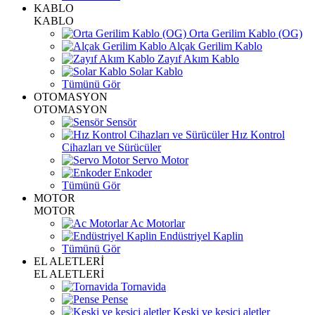
KABLO
KABLO
Orta Gerilim Kablo (OG)
Alçak Gerilim Kablo
Zayıf Akım Kablo
Solar Kablo
Tümünü Gör
OTOMASYON
OTOMASYON
Sensör
Hız Kontrol
Cihazları ve Sürücüler
Servo Motor
Enkoder
Tümünü Gör
MOTOR
MOTOR
Ac Motorlar
Endüstriyel Kaplin
Tümünü Gör
EL ALETLERİ
EL ALETLERİ
Tornavida
Pense
Keski ve kesici aletler