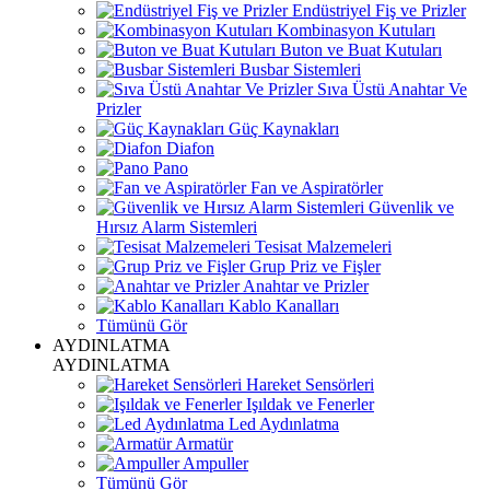
Endüstriyel Fiş ve Prizler
Kombinasyon Kutuları
Buton ve Buat Kutuları
Busbar Sistemleri
Sıva Üstü Anahtar Ve
Prizler
Güç Kaynakları
Diafon
Pano
Fan ve Aspiratörler
Güvenlik ve
Hırsız Alarm Sistemleri
Tesisat Malzemeleri
Grup Priz ve Fişler
Anahtar ve Prizler
Kablo Kanalları
Tümünü Gör
AYDINLATMA
AYDINLATMA
Hareket Sensörleri
Işıldak ve Fenerler
Led Aydınlatma
Armatür
Ampuller
Tümünü Gör