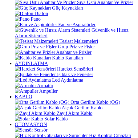
Sıva Üstü Anahtar Ve Prizler
Güç Kaynakları
Diafon
Pano
Fan ve Aspiratörler
Güvenlik ve Hırsız
Alarm Sistemleri
Tesisat Malzemeleri
Grup Priz ve Fişler
Anahtar ve Prizler
Kablo Kanalları
AYDINLATMA
Hareket Sensörleri
Işıldak ve Fenerler
Led Aydınlatma
Armatür
Ampuller
KABLO
Orta Gerilim Kablo (OG)
Alçak Gerilim Kablo
Zayıf Akım Kablo
Solar Kablo
OTOMASYON
Sensör
Hız Kontrol Cihazları