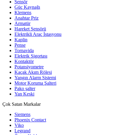
Sensör
Güç Kaynağı
Klemens
Anahtar Priz
Armatür
Hareket Sensörü
Elektrikli Araç İstasyonu
Kaplin
Pense
Tornavida
Elektrik Sigortası
Kontaktör
Potansiyometre
Kaçak Akım Rölesi
Yangın Alarm Sistemi
Motor Koruma Şalteri
Pako şalter
Yan Keski
Çok Satan Markalar
Siemens
Phoenix Contact
Viko
Legrand