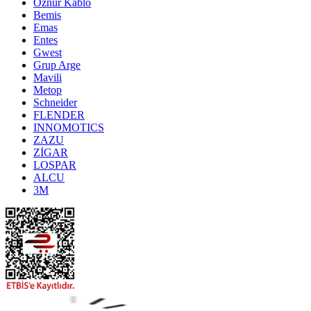
Öznur Kablo
Bemis
Emas
Entes
Gwest
Grup Arge
Mavili
Metop
Schneider
FLENDER
INNOMOTICS
ZAZU
ZİGAR
LOSPAR
ALCU
3M