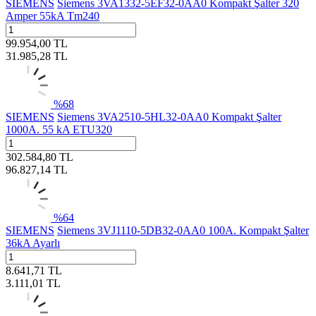
SIEMENS
Siemens 3VA1332-5EF32-0AA0 Kompakt Şalter 320
Amper 55kA Tm240
99.954,00
TL
31.985,28
TL
%
68
SIEMENS
Siemens 3VA2510-5HL32-0AA0 Kompakt Şalter
1000A. 55 kA ETU320
302.584,80
TL
96.827,14
TL
%
64
SIEMENS
Siemens 3VJ1110-5DB32-0AA0 100A. Kompakt Şalter
36kA Ayarlı
8.641,71
TL
3.111,01
TL