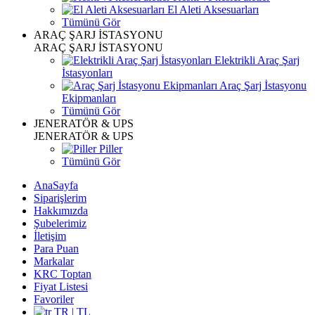
El Aleti Aksesuarları
Tümünü Gör
ARAÇ ŞARJ İSTASYONU
ARAÇ ŞARJ İSTASYONU
Elektrikli Araç Şarj
İstasyonları
Araç Şarj İstasyonu
Ekipmanları
Tümünü Gör
JENERATÖR & UPS
JENERATÖR & UPS
Piller
Tümünü Gör
AnaSayfa
Siparişlerim
Hakkımızda
Şubelerimiz
İletişim
Para Puan
Markalar
KRC Toptan
Fiyat Listesi
Favoriler
TR | TL