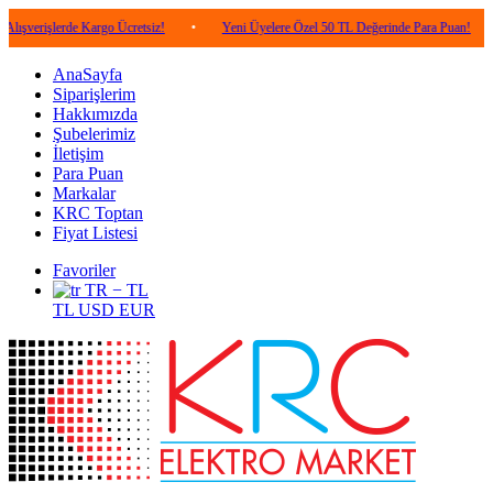
rde Kargo Ücretsiz!
•
Yeni Üyelere Özel 50 TL Değerinde Para Puan!
•
5.000 
AnaSayfa
Siparişlerim
Hakkımızda
Şubelerimiz
İletişim
Para Puan
Markalar
KRC Toptan
Fiyat Listesi
Favoriler
TR − TL
TL
USD
EUR