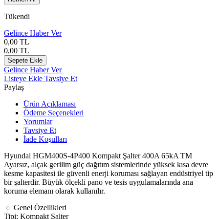
Tükendi
Gelince Haber Ver
0,00
TL
0,00
TL
Sepete Ekle
Gelince Haber Ver
Listeye Ekle
Tavsiye Et
Paylaş
Ürün Açıklaması
Ödeme Seçenekleri
Yorumlar
Tavsiye Et
İade Koşulları
Hyundai
HGM400S-4P400 Kompakt Şalter 400A 65kA TM
Ayarsız, alçak gerilim güç dağıtım sistemlerinde yüksek kısa devre
kesme kapasitesi ile güvenli enerji koruması sağlayan endüstriyel tip
bir şalterdir. Büyük ölçekli pano ve tesis uygulamalarında ana
koruma elemanı olarak kullanılır.
🔹 Genel Özellikleri
Tipi: Kompakt Şalter