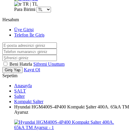
TR | TL
Para Birimi
Hesabım
Üye Girişi
Telefon İle Giriş
Beni Hatırla
Şifremi Unuttum
Kayıt Ol
Giriş Yap
Sepetim
Anasayfa
ŞALT
Şalter
Kompakt Şalter
Hyundai HGM400S-4P400 Kompakt Şalter 400A. 65kA TM
Ayarsız