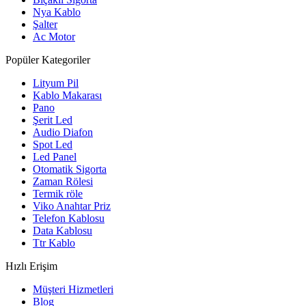
Nya Kablo
Şalter
Ac Motor
Popüler Kategoriler
Lityum Pil
Kablo Makarası
Pano
Şerit Led
Audio Diafon
Spot Led
Led Panel
Otomatik Sigorta
Zaman Rölesi
Termik röle
Viko Anahtar Priz
Telefon Kablosu
Data Kablosu
Ttr Kablo
Hızlı Erişim
Müşteri Hizmetleri
Blog