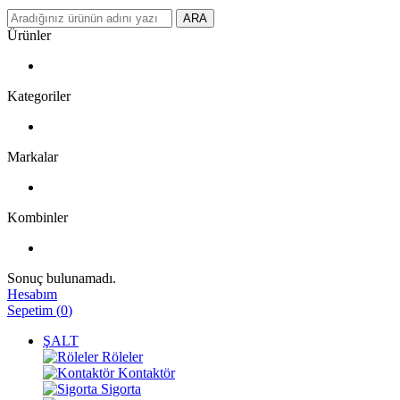
ARA
Ürünler
Kategoriler
Markalar
Kombinler
Sonuç bulunamadı.
Hesabım
Sepetim
(
0
)
ŞALT
Röleler
Kontaktör
Sigorta