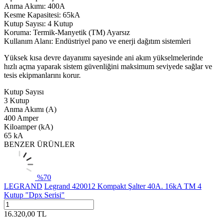
Anma Akımı: 400A
Kesme Kapasitesi: 65kA
Kutup Sayısı: 4 Kutup
Koruma: Termik-Manyetik (TM) Ayarsız
Kullanım Alanı: Endüstriyel pano ve enerji dağıtım sistemleri
Yüksek kısa devre dayanımı sayesinde ani akım yükselmelerinde
hızlı açma yaparak sistem güvenliğini maksimum seviyede sağlar ve
tesis ekipmanlarını korur.
Kutup Sayısı
3 Kutup
Anma Akımı (A)
400 Amper
Kiloamper (kA)
65 kA
BENZER ÜRÜNLER
%
70
LEGRAND
Legrand 420012 Kompakt Şalter 40A. 16kA TM 4
Kutup "Dpx Serisi"
16.320,00
TL