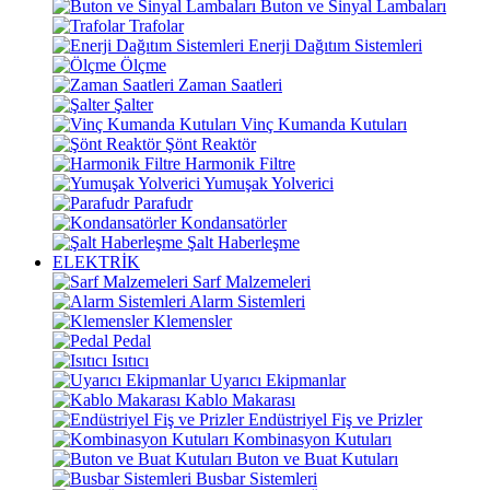
Buton ve Sinyal Lambaları
Trafolar
Enerji Dağıtım Sistemleri
Ölçme
Zaman Saatleri
Şalter
Vinç Kumanda Kutuları
Şönt Reaktör
Harmonik Filtre
Yumuşak Yolverici
Parafudr
Kondansatörler
Şalt Haberleşme
ELEKTRİK
Sarf Malzemeleri
Alarm Sistemleri
Klemensler
Pedal
Isıtıcı
Uyarıcı Ekipmanlar
Kablo Makarası
Endüstriyel Fiş ve Prizler
Kombinasyon Kutuları
Buton ve Buat Kutuları
Busbar Sistemleri