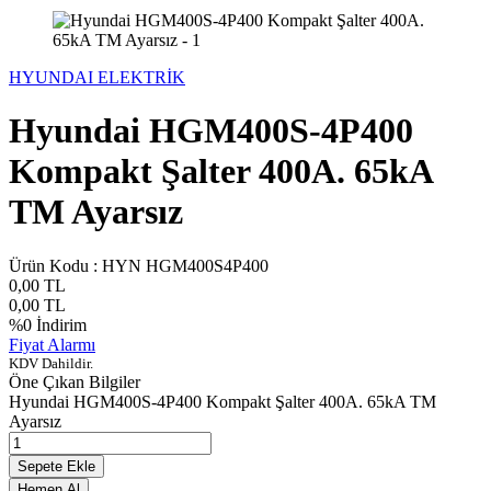
HYUNDAI ELEKTRİK
Hyundai HGM400S-4P400
Kompakt Şalter 400A. 65kA
TM Ayarsız
Ürün Kodu :
HYN HGM400S4P400
0,00
TL
0,00
TL
%
0
İndirim
Fiyat Alarmı
KDV Dahildir.
Öne Çıkan Bilgiler
Hyundai HGM400S-4P400 Kompakt Şalter 400A. 65kA TM
Ayarsız
Sepete Ekle
Hemen Al