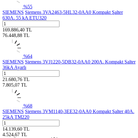
%
55
SIEMENS
Siemens 3VA2463-5HL32-0AA0 Kompakt Şalter
630A. 55 kA ETU320
169.886,40
TL
76.448,88
TL
%
64
SIEMENS
Siemens 3VJ1220-5DB32-0AA0 200A. Kompakt Şalter
36kA Ayarlı
21.680,76
TL
7.805,07
TL
%
68
SIEMENS
Siemens 3VM1140-3EE32-0AA0 Kompakt Şalter 40A.
25kA TM220
14.139,60
TL
4.524,67
TL