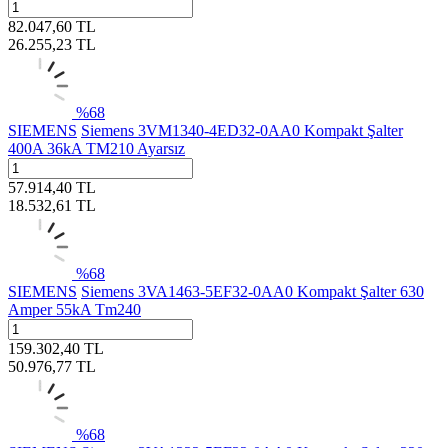
82.047,60
TL
26.255,23
TL
%
68
SIEMENS
Siemens 3VM1340-4ED32-0AA0 Kompakt Şalter
400A 36kA TM210 Ayarsız
57.914,40
TL
18.532,61
TL
%
68
SIEMENS
Siemens 3VA1463-5EF32-0AA0 Kompakt Şalter 630
Amper 55kA Tm240
159.302,40
TL
50.976,77
TL
%
68