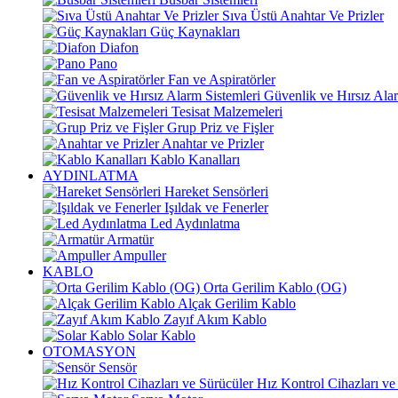
Sıva Üstü Anahtar Ve Prizler
Güç Kaynakları
Diafon
Pano
Fan ve Aspiratörler
Güvenlik ve Hırsız Alar
Tesisat Malzemeleri
Grup Priz ve Fişler
Anahtar ve Prizler
Kablo Kanalları
AYDINLATMA
Hareket Sensörleri
Işıldak ve Fenerler
Led Aydınlatma
Armatür
Ampuller
KABLO
Orta Gerilim Kablo (OG)
Alçak Gerilim Kablo
Zayıf Akım Kablo
Solar Kablo
OTOMASYON
Sensör
Hız Kontrol Cihazları ve