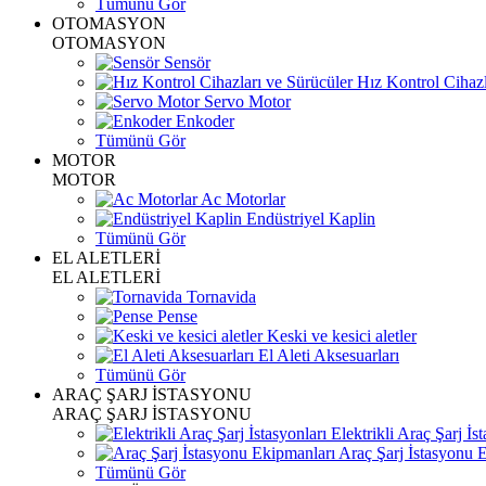
Tümünü Gör
OTOMASYON
OTOMASYON
Sensör
Hız Kontrol Cihazl
Servo Motor
Enkoder
Tümünü Gör
MOTOR
MOTOR
Ac Motorlar
Endüstriyel Kaplin
Tümünü Gör
EL ALETLERİ
EL ALETLERİ
Tornavida
Pense
Keski ve kesici aletler
El Aleti Aksesuarları
Tümünü Gör
ARAÇ ŞARJ İSTASYONU
ARAÇ ŞARJ İSTASYONU
Elektrikli Araç Şarj İst
Araç Şarj İstasyonu 
Tümünü Gör