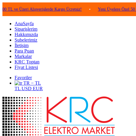
 Üzeri Alışverişlerde Kargo Ücretsiz!
•
Yeni Üyelere Özel 50 TL Değer
AnaSayfa
Siparişlerim
Hakkımızda
Şubelerimiz
İletişim
Para Puan
Markalar
KRC Toptan
Fiyat Listesi
Favoriler
TR − TL
TL
USD
EUR