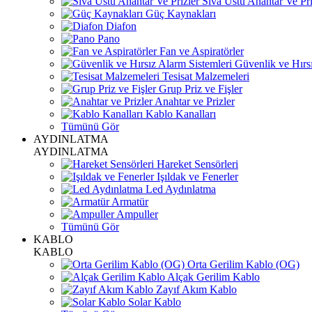
Sıva Üstü Anahtar Ve Pri
Güç Kaynakları
Diafon
Pano
Fan ve Aspiratörler
Güvenlik ve Hırsı
Tesisat Malzemeleri
Grup Priz ve Fişler
Anahtar ve Prizler
Kablo Kanalları
Tümünü Gör
AYDINLATMA
AYDINLATMA
Hareket Sensörleri
Işıldak ve Fenerler
Led Aydınlatma
Armatür
Ampuller
Tümünü Gör
KABLO
KABLO
Orta Gerilim Kablo (OG)
Alçak Gerilim Kablo
Zayıf Akım Kablo
Solar Kablo