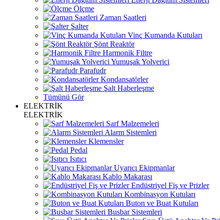
Ölçme
Zaman Saatleri
Şalter
Vinç Kumanda Kutuları
Şönt Reaktör
Harmonik Filtre
Yumuşak Yolverici
Parafudr
Kondansatörler
Şalt Haberleşme
Tümünü Gör
ELEKTRİK
ELEKTRİK
Sarf Malzemeleri
Alarm Sistemleri
Klemensler
Pedal
Isıtıcı
Uyarıcı Ekipmanlar
Kablo Makarası
Endüstriyel Fiş ve Prizler
Kombinasyon Kutuları
Buton ve Buat Kutuları
Busbar Sistemleri