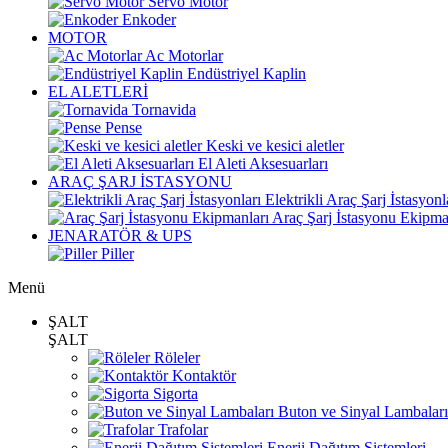
Servo Motor
Enkoder
MOTOR
Ac Motorlar
Endüstriyel Kaplin
EL ALETLERİ
Tornavida
Pense
Keski ve kesici aletler
El Aleti Aksesuarları
ARAÇ ŞARJ İSTASYONU
Elektrikli Araç Şarj İstasyonl
Araç Şarj İstasyonu Ekipma
JENARATÖR & UPS
Piller
Menü
ŞALT
ŞALT
Röleler
Kontaktör
Sigorta
Buton ve Sinyal Lambaları
Trafolar
Enerji Dağıtım Sistemleri