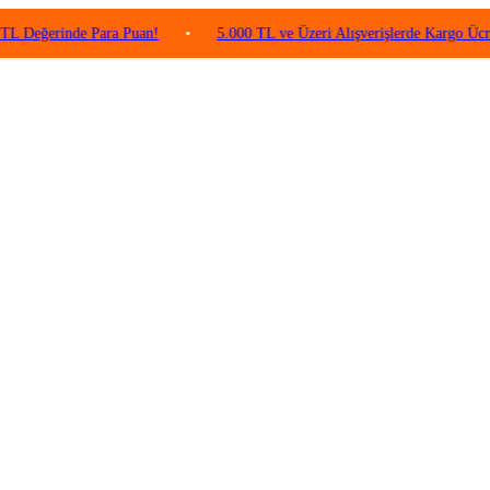
inde Para Puan!
•
5.000 TL ve Üzeri Alışverişlerde Kargo Ücretsiz!