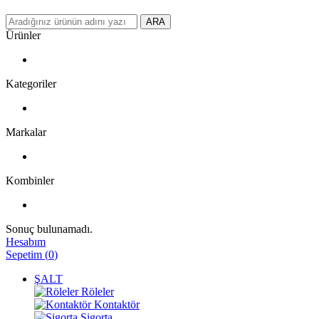
ARA
Ürünler
Kategoriler
Markalar
Kombinler
Sonuç bulunamadı.
Hesabım
Sepetim
(
0
)
ŞALT
Röleler
Kontaktör
Sigorta