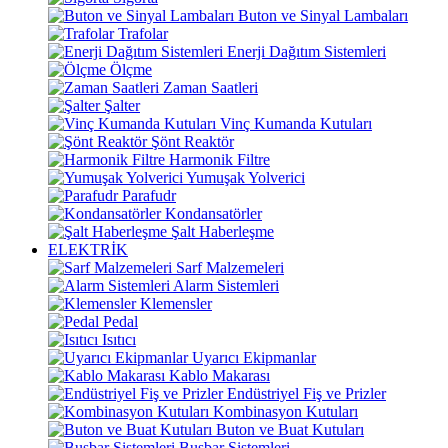
Buton ve Sinyal Lambaları
Trafolar
Enerji Dağıtım Sistemleri
Ölçme
Zaman Saatleri
Şalter
Vinç Kumanda Kutuları
Şönt Reaktör
Harmonik Filtre
Yumuşak Yolverici
Parafudr
Kondansatörler
Şalt Haberleşme
ELEKTRİK
Sarf Malzemeleri
Alarm Sistemleri
Klemensler
Pedal
Isıtıcı
Uyarıcı Ekipmanlar
Kablo Makarası
Endüstriyel Fiş ve Prizler
Kombinasyon Kutuları
Buton ve Buat Kutuları
Busbar Sistemleri