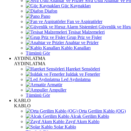
Sıva Üstü Anahtar Ve Pri
Güç Kaynakları
Diafon
Pano
Fan ve Aspiratörler
Güvenlik ve Hırsı
Tesisat Malzemeleri
Grup Priz ve Fişler
Anahtar ve Prizler
Kablo Kanalları
Tümünü Gör
AYDINLATMA
AYDINLATMA
Hareket Sensörleri
Işıldak ve Fenerler
Led Aydınlatma
Armatür
Ampuller
Tümünü Gör
KABLO
KABLO
Orta Gerilim Kablo (OG)
Alçak Gerilim Kablo
Zayıf Akım Kablo
Solar Kablo