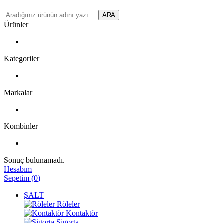
ARA
Ürünler
Kategoriler
Markalar
Kombinler
Sonuç bulunamadı.
Hesabım
Sepetim
(
0
)
ŞALT
Röleler
Kontaktör
Sigorta