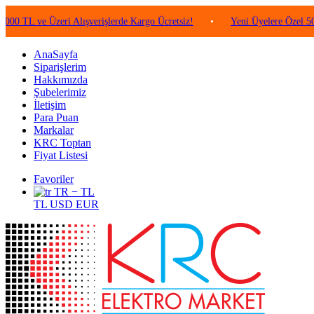
ve Üzeri Alışverişlerde Kargo Ücretsiz!
•
Yeni Üyelere Özel 50 TL Değe
AnaSayfa
Siparişlerim
Hakkımızda
Şubelerimiz
İletişim
Para Puan
Markalar
KRC Toptan
Fiyat Listesi
Favoriler
TR − TL
TL
USD
EUR