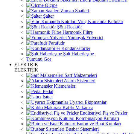
Ölçme
Zaman Saatleri
Şalter
Vinç Kumanda Kutuları
Şönt Reaktör
Harmonik Filtre
Yumuşak Yolverici
Parafudr
Kondansatörler
Şalt Haberleşme
Tümünü Gör
ELEKTRİK
ELEKTRİK
Sarf Malzemeleri
Alarm Sistemleri
Klemensler
Pedal
Isıtıcı
Uyarıcı Ekipmanlar
Kablo Makarası
Endüstriyel Fiş ve Prizler
Kombinasyon Kutuları
Buton ve Buat Kutuları
Busbar Sistemleri