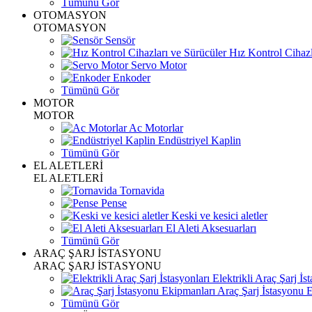
Tümünü Gör
OTOMASYON
OTOMASYON
Sensör
Hız Kontrol Cihazl
Servo Motor
Enkoder
Tümünü Gör
MOTOR
MOTOR
Ac Motorlar
Endüstriyel Kaplin
Tümünü Gör
EL ALETLERİ
EL ALETLERİ
Tornavida
Pense
Keski ve kesici aletler
El Aleti Aksesuarları
Tümünü Gör
ARAÇ ŞARJ İSTASYONU
ARAÇ ŞARJ İSTASYONU
Elektrikli Araç Şarj İst
Araç Şarj İstasyonu 
Tümünü Gör