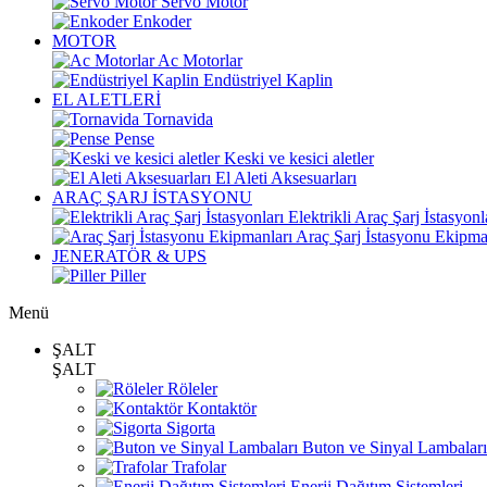
Servo Motor
Enkoder
MOTOR
Ac Motorlar
Endüstriyel Kaplin
EL ALETLERİ
Tornavida
Pense
Keski ve kesici aletler
El Aleti Aksesuarları
ARAÇ ŞARJ İSTASYONU
Elektrikli Araç Şarj İstasyonl
Araç Şarj İstasyonu Ekipma
JENERATÖR & UPS
Piller
Menü
ŞALT
ŞALT
Röleler
Kontaktör
Sigorta
Buton ve Sinyal Lambaları
Trafolar
Enerji Dağıtım Sistemleri