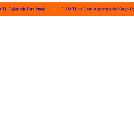
rinde Para Puan!
•
5.000 TL ve Üzeri Alışverişlerde Kargo Ücretsiz!