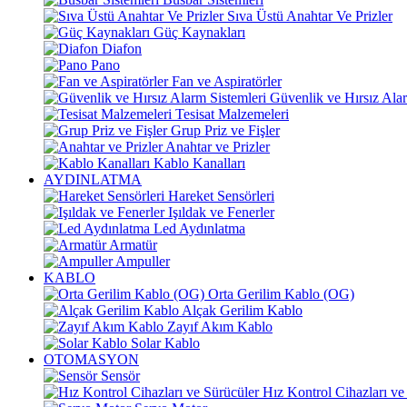
Sıva Üstü Anahtar Ve Prizler
Güç Kaynakları
Diafon
Pano
Fan ve Aspiratörler
Güvenlik ve Hırsız Alar
Tesisat Malzemeleri
Grup Priz ve Fişler
Anahtar ve Prizler
Kablo Kanalları
AYDINLATMA
Hareket Sensörleri
Işıldak ve Fenerler
Led Aydınlatma
Armatür
Ampuller
KABLO
Orta Gerilim Kablo (OG)
Alçak Gerilim Kablo
Zayıf Akım Kablo
Solar Kablo
OTOMASYON
Sensör
Hız Kontrol Cihazları ve