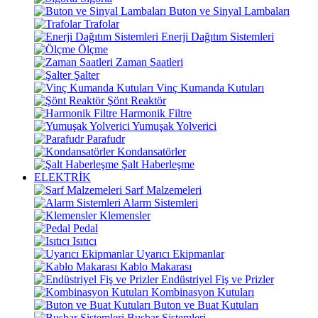
Buton ve Sinyal Lambaları
Trafolar
Enerji Dağıtım Sistemleri
Ölçme
Zaman Saatleri
Şalter
Vinç Kumanda Kutuları
Şönt Reaktör
Harmonik Filtre
Yumuşak Yolverici
Parafudr
Kondansatörler
Şalt Haberleşme
ELEKTRİK
Sarf Malzemeleri
Alarm Sistemleri
Klemensler
Pedal
Isıtıcı
Uyarıcı Ekipmanlar
Kablo Makarası
Endüstriyel Fiş ve Prizler
Kombinasyon Kutuları
Buton ve Buat Kutuları
Busbar Sistemleri