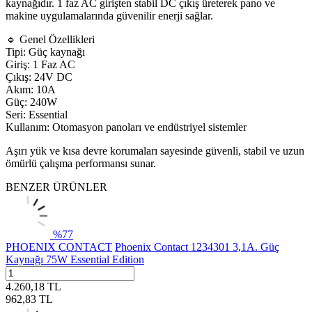
kaynağıdır. 1 faz AC girişten stabil DC çıkış üreterek pano ve
makine uygulamalarında güvenilir enerji sağlar.
🔹 Genel Özellikleri
Tipi: Güç kaynağı
Giriş: 1 Faz AC
Çıkış: 24V DC
Akım: 10A
Güç: 240W
Seri: Essential
Kullanım: Otomasyon panoları ve endüstriyel sistemler
Aşırı yük ve kısa devre korumaları sayesinde güvenli, stabil ve uzun
ömürlü çalışma performansı sunar.
BENZER ÜRÜNLER
%
77
PHOENIX CONTACT
Phoenix Contact 1234301 3,1A. Güç
Kaynağı 75W Essential Edition
4.260,18
TL
962,83
TL