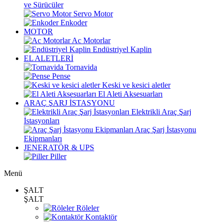
ve Sürücüler
Servo Motor
Enkoder
MOTOR
Ac Motorlar
Endüstriyel Kaplin
EL ALETLERİ
Tornavida
Pense
Keski ve kesici aletler
El Aleti Aksesuarları
ARAÇ ŞARJ İSTASYONU
Elektrikli Araç Şarj
İstasyonları
Araç Şarj İstasyonu
Ekipmanları
JENERATÖR & UPS
Piller
Menü
ŞALT
ŞALT
Röleler
Kontaktör