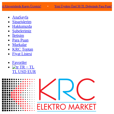
işlerde Kargo Ücretsiz!
•
Yeni Üyelere Özel 50 TL Değerinde Para Puan!
•
5
AnaSayfa
Siparişlerim
Hakkımızda
Şubelerimiz
İletişim
Para Puan
Markalar
KRC Toptan
Fiyat Listesi
Favoriler
TR − TL
TL
USD
EUR