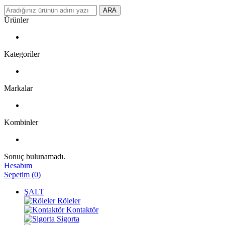
ARA
Ürünler
Kategoriler
Markalar
Kombinler
Sonuç bulunamadı.
Hesabım
Sepetim
(
0
)
ŞALT
Röleler
Kontaktör
Sigorta