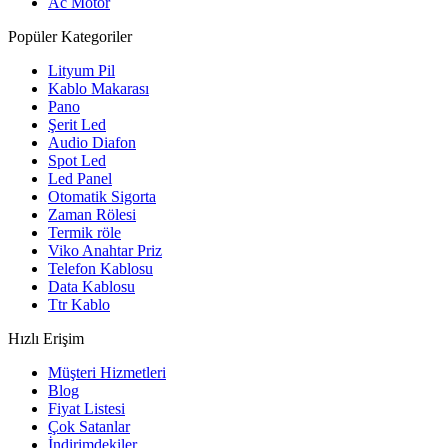
Ac Motor
Popüler Kategoriler
Lityum Pil
Kablo Makarası
Pano
Şerit Led
Audio Diafon
Spot Led
Led Panel
Otomatik Sigorta
Zaman Rölesi
Termik röle
Viko Anahtar Priz
Telefon Kablosu
Data Kablosu
Ttr Kablo
Hızlı Erişim
Müşteri Hizmetleri
Blog
Fiyat Listesi
Çok Satanlar
İndirimdekiler