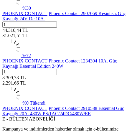
%
30
PHOENIX CONTACT
Phoenix Contact 2907069 Kesintisiz Güç
Kaynağı 24V Dc 10A.
44.316,44
TL
31.021,51
TL
%
72
PHOENIX CONTACT
Phoenix Contact 1234304 10A. Güç
Kaynağı Essential Edition 240W
8.309,33
TL
2.291,66
TL
%
0
Tükendi
PHOENIX CONTACT
Phoenix Contact 2910588 Essential Güç
Kaynağı 20A. 480W PS/1AC/24DC/480W/EE
E - BÜLTEN ABONELİĞİ
Kampanya ve indirimlerden haberdar olmak için e-bültenimize