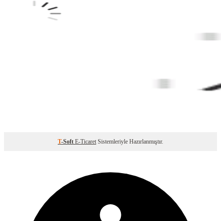
T
-Soft
E-Ticaret
Sistemleriyle Hazırlanmıştır.