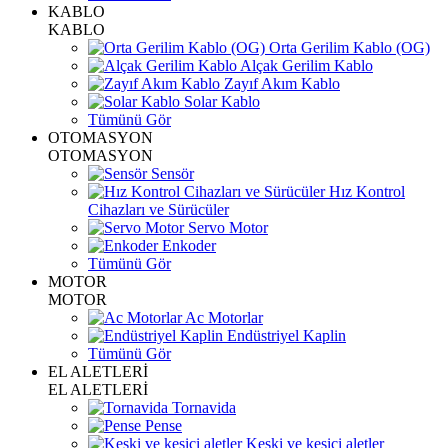
KABLO
KABLO
Orta Gerilim Kablo (OG)
Alçak Gerilim Kablo
Zayıf Akım Kablo
Solar Kablo
Tümünü Gör
OTOMASYON
OTOMASYON
Sensör
Hız Kontrol
Cihazları ve Sürücüler
Servo Motor
Enkoder
Tümünü Gör
MOTOR
MOTOR
Ac Motorlar
Endüstriyel Kaplin
Tümünü Gör
EL ALETLERİ
EL ALETLERİ
Tornavida
Pense
Keski ve kesici aletler