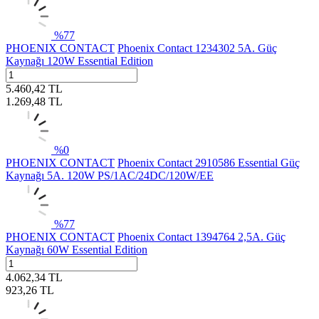
%
77
PHOENIX CONTACT
Phoenix Contact 1234302 5A. Güç
Kaynağı 120W Essential Edition
5.460,42
TL
1.269,48
TL
%
0
PHOENIX CONTACT
Phoenix Contact 2910586 Essential Güç
Kaynağı 5A. 120W PS/1AC/24DC/120W/EE
%
77
PHOENIX CONTACT
Phoenix Contact 1394764 2,5A. Güç
Kaynağı 60W Essential Edition
4.062,34
TL
923,26
TL