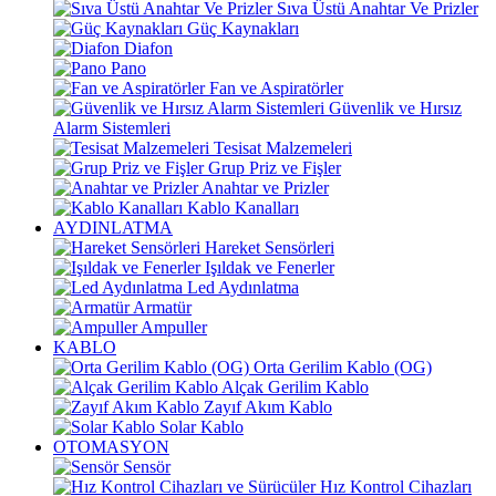
Sıva Üstü Anahtar Ve Prizler
Güç Kaynakları
Diafon
Pano
Fan ve Aspiratörler
Güvenlik ve Hırsız
Alarm Sistemleri
Tesisat Malzemeleri
Grup Priz ve Fişler
Anahtar ve Prizler
Kablo Kanalları
AYDINLATMA
Hareket Sensörleri
Işıldak ve Fenerler
Led Aydınlatma
Armatür
Ampuller
KABLO
Orta Gerilim Kablo (OG)
Alçak Gerilim Kablo
Zayıf Akım Kablo
Solar Kablo
OTOMASYON
Sensör
Hız Kontrol Cihazları