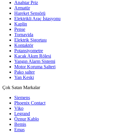
Anahtar Priz
Armatür
Hareket Sensörü
Elektrikli Araç İstasyonu
Kaplin
Pense
Tornavida
Elektrik Sigortası
Kontaktör
Potansiyometre
Kaçak Akım Rölesi
Yangın Alarm Sistemi
Motor Koruma Şalteri
Pako şalter
Yan Keski
Çok Satan Markalar
Siemens
Phoenix Contact
Viko
Legrand
Öznur Kablo
Bemis
Emas