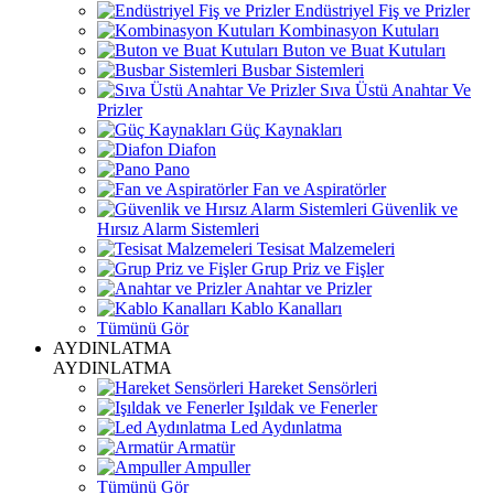
Endüstriyel Fiş ve Prizler
Kombinasyon Kutuları
Buton ve Buat Kutuları
Busbar Sistemleri
Sıva Üstü Anahtar Ve
Prizler
Güç Kaynakları
Diafon
Pano
Fan ve Aspiratörler
Güvenlik ve
Hırsız Alarm Sistemleri
Tesisat Malzemeleri
Grup Priz ve Fişler
Anahtar ve Prizler
Kablo Kanalları
Tümünü Gör
AYDINLATMA
AYDINLATMA
Hareket Sensörleri
Işıldak ve Fenerler
Led Aydınlatma
Armatür
Ampuller
Tümünü Gör