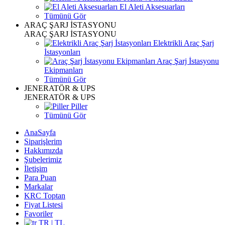
El Aleti Aksesuarları
Tümünü Gör
ARAÇ ŞARJ İSTASYONU
ARAÇ ŞARJ İSTASYONU
Elektrikli Araç Şarj
İstasyonları
Araç Şarj İstasyonu
Ekipmanları
Tümünü Gör
JENERATÖR & UPS
JENERATÖR & UPS
Piller
Tümünü Gör
AnaSayfa
Siparişlerim
Hakkımızda
Şubelerimiz
İletişim
Para Puan
Markalar
KRC Toptan
Fiyat Listesi
Favoriler
TR | TL