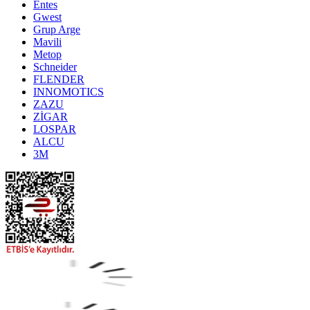
Entes
Gwest
Grup Arge
Mavili
Metop
Schneider
FLENDER
INNOMOTICS
ZAZU
ZİGAR
LOSPAR
ALCU
3M