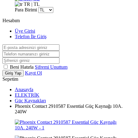
TR | TL
Para Birimi
Hesabım
Üye Girişi
Telefon İle Giriş
Beni Hatırla
Şifremi Unuttum
Kayıt Ol
Giriş Yap
Sepetim
Anasayfa
ELEKTRİK
Güç Kaynakları
Phoenix Contact 2910587 Essential Güç Kaynağı 10A.
240W