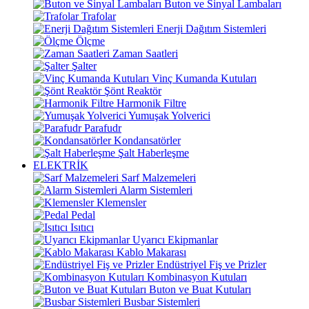
Buton ve Sinyal Lambaları
Trafolar
Enerji Dağıtım Sistemleri
Ölçme
Zaman Saatleri
Şalter
Vinç Kumanda Kutuları
Şönt Reaktör
Harmonik Filtre
Yumuşak Yolverici
Parafudr
Kondansatörler
Şalt Haberleşme
ELEKTRİK
Sarf Malzemeleri
Alarm Sistemleri
Klemensler
Pedal
Isıtıcı
Uyarıcı Ekipmanlar
Kablo Makarası
Endüstriyel Fiş ve Prizler
Kombinasyon Kutuları
Buton ve Buat Kutuları
Busbar Sistemleri