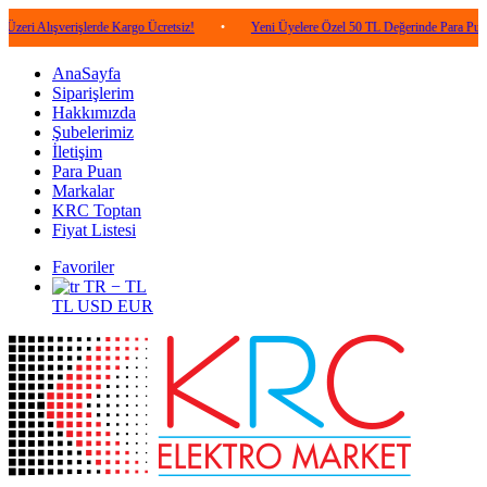
verişlerde Kargo Ücretsiz!
•
Yeni Üyelere Özel 50 TL Değerinde Para Puan!
•
AnaSayfa
Siparişlerim
Hakkımızda
Şubelerimiz
İletişim
Para Puan
Markalar
KRC Toptan
Fiyat Listesi
Favoriler
TR − TL
TL
USD
EUR