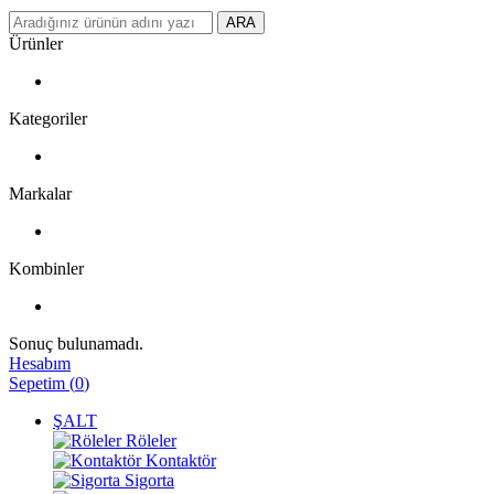
ARA
Ürünler
Kategoriler
Markalar
Kombinler
Sonuç bulunamadı.
Hesabım
Sepetim
(
0
)
ŞALT
Röleler
Kontaktör
Sigorta