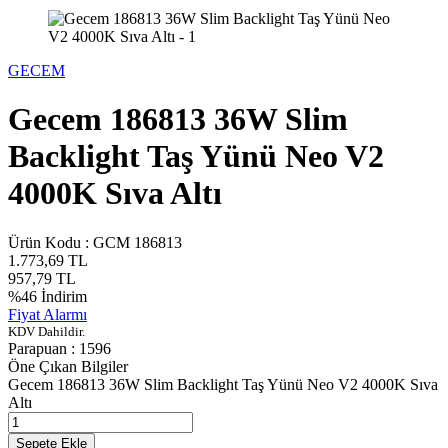
GECEM
Gecem 186813 36W Slim
Backlight Taş Yünü Neo V2
4000K Sıva Altı
Ürün Kodu :
GCM 186813
1.773,69
TL
957,79
TL
%
46
İndirim
Fiyat Alarmı
KDV Dahildir.
Parapuan :
1596
Öne Çıkan Bilgiler
Gecem 186813 36W Slim Backlight Taş Yünü Neo V2 4000K Sıva
Altı
Sepete Ekle