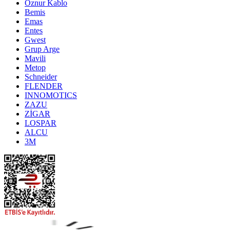
Öznur Kablo
Bemis
Emas
Entes
Gwest
Grup Arge
Mavili
Metop
Schneider
FLENDER
INNOMOTICS
ZAZU
ZİGAR
LOSPAR
ALCU
3M