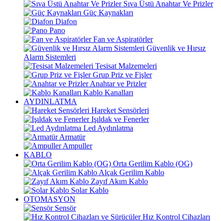
Sıva Üstü Anahtar Ve Prizler
Güç Kaynakları
Diafon
Pano
Fan ve Aspiratörler
Güvenlik ve Hırsız
Alarm Sistemleri
Tesisat Malzemeleri
Grup Priz ve Fişler
Anahtar ve Prizler
Kablo Kanalları
AYDINLATMA
Hareket Sensörleri
Işıldak ve Fenerler
Led Aydınlatma
Armatür
Ampuller
KABLO
Orta Gerilim Kablo (OG)
Alçak Gerilim Kablo
Zayıf Akım Kablo
Solar Kablo
OTOMASYON
Sensör
Hız Kontrol Cihazları