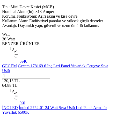
Tipi: Mini Devre Kesici (MCB)
Nominal Akım (In): 813 Amper
Koruma Fonksiyonu: Aşırı akım ve kısa devre
Kullanım Alanı: Endüstriyel panolar ve yüksek güçlü devreler
Avantajı: Dayanıklı yapı, güvenli ve uzun ömürlü kullanım.
Watt
36 Watt
BENZER ÜRÜNLER
%
46
GECEM
Gecem 178169 6 İnç Led Panel Yuvarlak Çerçeve Sıva
Üstü
120,15
TL
64,88
TL
%
0
İNOLED
İnoled 2752-01 24 Watt Sıva Üstü Led Panel Armatür
Yuvarlak 6500K