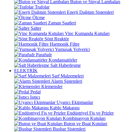
Buton ve Sinyal Lambaları
Trafolar
Enerji Dağıtım Sistemleri
Ölçme
Zaman Saatleri
Şalter
Vinç Kumanda Kutuları
Şönt Reaktör
Harmonik Filtre
Yumuşak Yolverici
Parafudr
Kondansatörler
Şalt Haberleşme
ELEKTRİK
Sarf Malzemeleri
Alarm Sistemleri
Klemensler
Pedal
Isıtıcı
Uyarıcı Ekipmanlar
Kablo Makarası
Endüstriyel Fiş ve Prizler
Kombinasyon Kutuları
Buton ve Buat Kutuları
Busbar Sistemleri