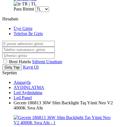
TR | TL
Para Birimi
Hesabım
Üye Girişi
Telefon İle Giriş
Beni Hatırla
Şifremi Unuttum
Kayıt Ol
Giriş Yap
Sepetim
Anasayfa
AYDINLATMA
Led Aydınlatma
Led Panel
Gecem 186813 36W Slim Backlight Taş Yünü Neo V2
4000K Sıva Altı