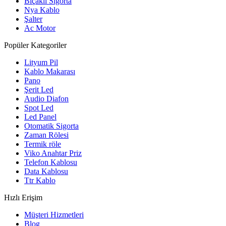
Bıçaklı Sigorta
Nya Kablo
Şalter
Ac Motor
Popüler Kategoriler
Lityum Pil
Kablo Makarası
Pano
Şerit Led
Audio Diafon
Spot Led
Led Panel
Otomatik Sigorta
Zaman Rölesi
Termik röle
Viko Anahtar Priz
Telefon Kablosu
Data Kablosu
Ttr Kablo
Hızlı Erişim
Müşteri Hizmetleri
Blog