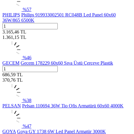
%
57
PHILIPS
Philips 919933002501 RC048B Led Panel 60x60
36W/865 6500K
3.165,46
TL
1.361,15
TL
%
46
GECEM
Gecem 178229 60x60 Sıva Üstü Çerçeve Plastik
686,59
TL
370,76
TL
%
38
PELSAN
Pelsan 110694 36W Tio Ofis Armatürü 60x60 4000K
%
47
GOYA
Goya GY 1738 6W Led Panel Armatür 3000K