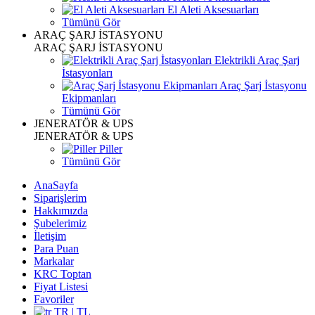
El Aleti Aksesuarları
Tümünü Gör
ARAÇ ŞARJ İSTASYONU
ARAÇ ŞARJ İSTASYONU
Elektrikli Araç Şarj
İstasyonları
Araç Şarj İstasyonu
Ekipmanları
Tümünü Gör
JENERATÖR & UPS
JENERATÖR & UPS
Piller
Tümünü Gör
AnaSayfa
Siparişlerim
Hakkımızda
Şubelerimiz
İletişim
Para Puan
Markalar
KRC Toptan
Fiyat Listesi
Favoriler
TR | TL