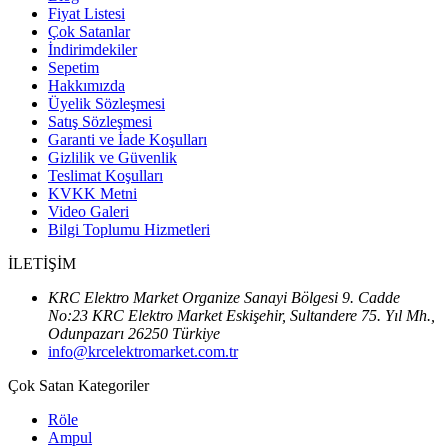
Fiyat Listesi
Çok Satanlar
İndirimdekiler
Sepetim
Hakkımızda
Üyelik Sözleşmesi
Satış Sözleşmesi
Garanti ve İade Koşulları
Gizlilik ve Güvenlik
Teslimat Koşulları
KVKK Metni
Video Galeri
Bilgi Toplumu Hizmetleri
İLETİŞİM
KRC Elektro Market Organize Sanayi Bölgesi 9. Cadde
No:23 KRC Elektro Market Eskişehir, Sultandere 75. Yıl Mh.,
Odunpazarı 26250 Türkiye
info@krcelektromarket.com.tr
Çok Satan Kategoriler
Röle
Ampul