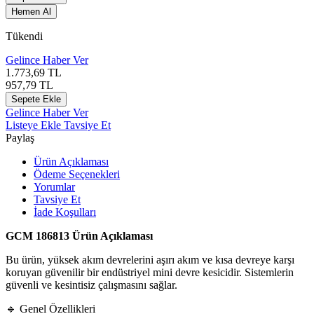
Hemen Al
Tükendi
Gelince Haber Ver
1.773,69
TL
957,79
TL
Sepete Ekle
Gelince Haber Ver
Listeye Ekle
Tavsiye Et
Paylaş
Ürün Açıklaması
Ödeme Seçenekleri
Yorumlar
Tavsiye Et
İade Koşulları
GCM 186813 Ürün Açıklaması
Bu ürün, yüksek akım devrelerini aşırı akım ve kısa devreye karşı
koruyan güvenilir bir endüstriyel mini devre kesicidir. Sistemlerin
güvenli ve kesintisiz çalışmasını sağlar.
🔹 Genel Özellikleri