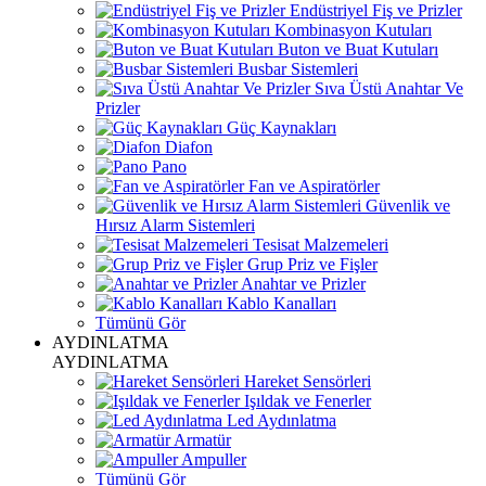
Endüstriyel Fiş ve Prizler
Kombinasyon Kutuları
Buton ve Buat Kutuları
Busbar Sistemleri
Sıva Üstü Anahtar Ve
Prizler
Güç Kaynakları
Diafon
Pano
Fan ve Aspiratörler
Güvenlik ve
Hırsız Alarm Sistemleri
Tesisat Malzemeleri
Grup Priz ve Fişler
Anahtar ve Prizler
Kablo Kanalları
Tümünü Gör
AYDINLATMA
AYDINLATMA
Hareket Sensörleri
Işıldak ve Fenerler
Led Aydınlatma
Armatür
Ampuller
Tümünü Gör