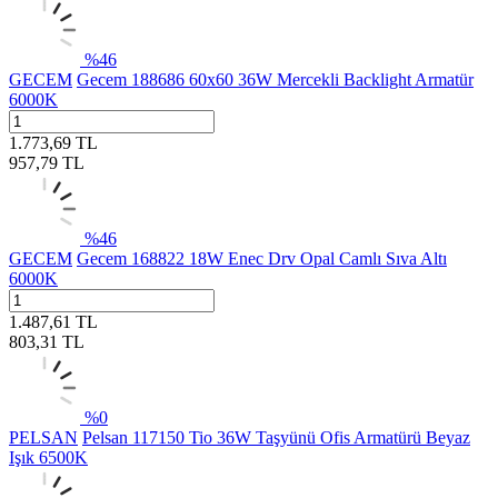
%
46
GECEM
Gecem 188686 60x60 36W Mercekli Backlight Armatür
6000K
1.773,69
TL
957,79
TL
%
46
GECEM
Gecem 168822 18W Enec Drv Opal Camlı Sıva Altı
6000K
1.487,61
TL
803,31
TL
%
0
PELSAN
Pelsan 117150 Tio 36W Taşyünü Ofis Armatürü Beyaz
Işık 6500K