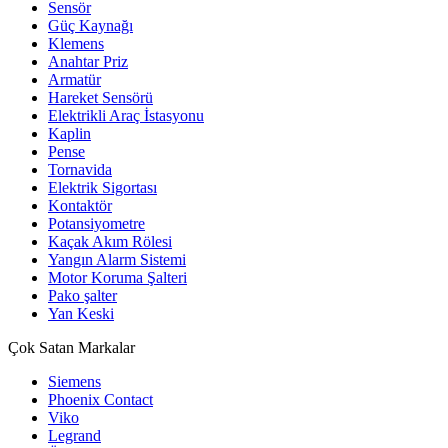
Sensör
Güç Kaynağı
Klemens
Anahtar Priz
Armatür
Hareket Sensörü
Elektrikli Araç İstasyonu
Kaplin
Pense
Tornavida
Elektrik Sigortası
Kontaktör
Potansiyometre
Kaçak Akım Rölesi
Yangın Alarm Sistemi
Motor Koruma Şalteri
Pako şalter
Yan Keski
Çok Satan Markalar
Siemens
Phoenix Contact
Viko
Legrand