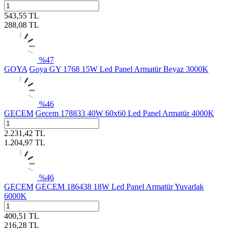
543,55
TL
288,08
TL
%
47
GOYA
Goya GY 1768 15W Led Panel Armatür Beyaz 3000K
%
46
GECEM
Gecem 178833 40W 60x60 Led Panel Armatür 4000K
2.231,42
TL
1.204,97
TL
%
46
GECEM
GECEM 186438 18W Led Panel Armatür Yuvarlak
6000K
400,51
TL
216,28
TL