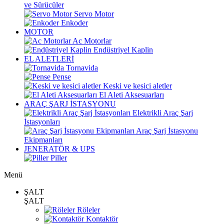
ve Sürücüler
Servo Motor
Enkoder
MOTOR
Ac Motorlar
Endüstriyel Kaplin
EL ALETLERİ
Tornavida
Pense
Keski ve kesici aletler
El Aleti Aksesuarları
ARAÇ ŞARJ İSTASYONU
Elektrikli Araç Şarj
İstasyonları
Araç Şarj İstasyonu
Ekipmanları
JENERATÖR & UPS
Piller
Menü
ŞALT
ŞALT
Röleler
Kontaktör