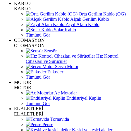
KABLO
KABLO
Orta Gerilim Kablo (OG)
Alçak Gerilim Kablo
Zayıf Akım Kablo
Solar Kablo
Tümünü Gör
OTOMASYON
OTOMASYON
Sensör
Hız Kontrol
Cihazları ve Sürücüler
Servo Motor
Enkoder
Tümünü Gör
MOTOR
MOTOR
Ac Motorlar
Endüstriyel Kaplin
Tümünü Gör
EL ALETLERİ
EL ALETLERİ
Tornavida
Pense
Keski ve kesici aletler