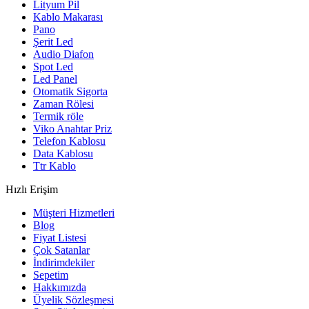
Lityum Pil
Kablo Makarası
Pano
Şerit Led
Audio Diafon
Spot Led
Led Panel
Otomatik Sigorta
Zaman Rölesi
Termik röle
Viko Anahtar Priz
Telefon Kablosu
Data Kablosu
Ttr Kablo
Hızlı Erişim
Müşteri Hizmetleri
Blog
Fiyat Listesi
Çok Satanlar
İndirimdekiler
Sepetim
Hakkımızda
Üyelik Sözleşmesi