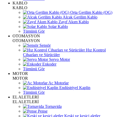
KABLO
KABLO
Orta Gerilim Kablo (OG)
Alçak Gerilim Kablo
Zayıf Akım Kablo
Solar Kablo
Tümünü Gör
OTOMASYON
OTOMASYON
Sensör
Hız Kontrol
Cihazları ve Sürücüler
Servo Motor
Enkoder
Tümünü Gör
MOTOR
MOTOR
Ac Motorlar
Endüstriyel Kaplin
Tümünü Gör
EL ALETLERİ
EL ALETLERİ
Tornavida
Pense
Keski ve kesici aletler