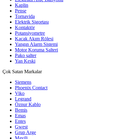
Kaplin
Pense
Tornavida
Elektrik Sigortası
Kontaktör
Potansiyometre
Kaçak Akım Rölesi
Yangın Alarm Sistemi
Motor Koruma Şalteri
Pako şalter
Yan Keski
Çok Satan Markalar
Siemens
Phoenix Contact
Viko
Legrand
Öznur Kablo
Bemis
Emas
Entes
Gwest
Grup Arge
Mavili