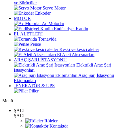
ve Sürücüler
Servo Motor
Enkoder
MOTOR
Ac Motorlar
Endüstriyel Kaplin
EL ALETLERİ
Tornavida
Pense
Keski ve kesici aletler
El Aleti Aksesuarları
ARAÇ ŞARJ İSTASYONU
Elektrikli Araç Şarj
İstasyonları
Araç Şarj İstasyonu
Ekipmanları
JENERATÖR & UPS
Piller
Menü
ŞALT
ŞALT
Röleler
Kontaktör