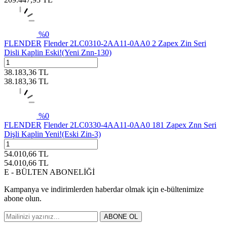
%
0
FLENDER
Flender 2LC0310-2AA11-0AA0 2 Zapex Zin Seri
Disli Kaplin Eski!(Yeni Znn-130)
38.183,36
TL
38.183,36
TL
%
0
FLENDER
Flender 2LC0330-4AA11-0AA0 181 Zapex Znn Seri
Dişli Kaplin Yeni!(Eski Zin-3)
54.010,66
TL
54.010,66
TL
E - BÜLTEN ABONELİĞİ
Kampanya ve indirimlerden haberdar olmak için e-bültenimize
abone olun.
ABONE OL