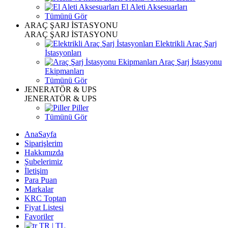
El Aleti Aksesuarları
Tümünü Gör
ARAÇ ŞARJ İSTASYONU
ARAÇ ŞARJ İSTASYONU
Elektrikli Araç Şarj
İstasyonları
Araç Şarj İstasyonu
Ekipmanları
Tümünü Gör
JENERATÖR & UPS
JENERATÖR & UPS
Piller
Tümünü Gör
AnaSayfa
Siparişlerim
Hakkımızda
Şubelerimiz
İletişim
Para Puan
Markalar
KRC Toptan
Fiyat Listesi
Favoriler
TR | TL