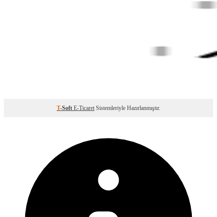
T
-Soft
E-Ticaret
Sistemleriyle Hazırlanmıştır.