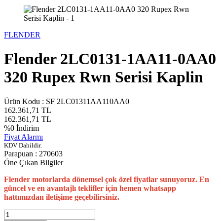
FLENDER
Flender 2LC0131-1AA11-0AA0
320 Rupex Rwn Serisi Kaplin
Ürün Kodu :
SF 2LC01311AA110AA0
162.361,71
TL
162.361,71
TL
%
0
İndirim
Fiyat Alarmı
KDV Dahildir.
Parapuan :
270603
Öne Çıkan Bilgiler
Flender motorlarda dönemsel çok özel fiyatlar sunuyoruz. En
güncel ve en avantajlı teklifler için hemen whatsapp
hattımızdan iletişime geçebilirsiniz.