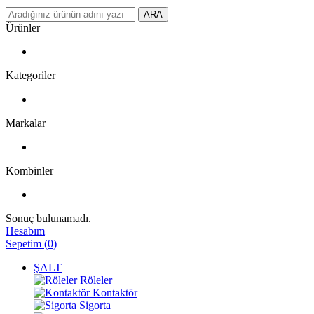
ARA
Ürünler
Kategoriler
Markalar
Kombinler
Sonuç bulunamadı.
Hesabım
Sepetim
(
0
)
ŞALT
Röleler
Kontaktör
Sigorta