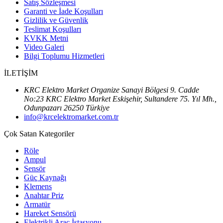
Satış Sözleşmesi
Garanti ve İade Koşulları
Gizlilik ve Güvenlik
Teslimat Koşulları
KVKK Metni
Video Galeri
Bilgi Toplumu Hizmetleri
İLETİŞİM
KRC Elektro Market Organize Sanayi Bölgesi 9. Cadde
No:23 KRC Elektro Market Eskişehir, Sultandere 75. Yıl Mh.,
Odunpazarı 26250 Türkiye
info@krcelektromarket.com.tr
Çok Satan Kategoriler
Röle
Ampul
Sensör
Güç Kaynağı
Klemens
Anahtar Priz
Armatür
Hareket Sensörü
Elektrikli Araç İstasyonu