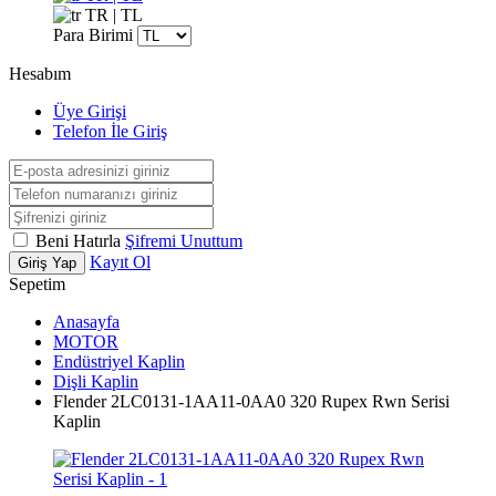
TR | TL
Para Birimi
Hesabım
Üye Girişi
Telefon İle Giriş
Beni Hatırla
Şifremi Unuttum
Kayıt Ol
Giriş Yap
Sepetim
Anasayfa
MOTOR
Endüstriyel Kaplin
Dişli Kaplin
Flender 2LC0131-1AA11-0AA0 320 Rupex Rwn Serisi
Kaplin