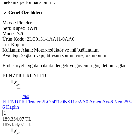
mekanik performansı artırır.
🔹
Genel Özellikleri
Marka: Flender
Seri: Rupex RWN
Model: 320
Ürün Kodu: 2LC0131-1AA11-0AA0
Tip: Kaplin
Kullanım Alanı: Motor-redüktör ve mil bağlantıları
Avantajı: Sağlam yapı, titreşim sönümleme, uzun ömür
Endüstriyel uygulamalarda dengeli ve güvenilir güç iletimi sağlar.
BENZER ÜRÜNLER
%
0
FLENDER
Flender 2LC0471-0NS11-0AA0 Arpex Ars-6 Nen 255-
6 Kaplin
189.334,07
TL
189.334,07
TL