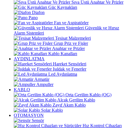
Sıva Üstü Anahtar Ve Prizler
Güç Kaynakları
Diafon
Pano
Fan ve Aspiratörler
Güvenlik ve Hırsız
Alarm Sistemleri
Tesisat Malzemeleri
Grup Priz ve Fişler
Anahtar ve Prizler
Kablo Kanalları
AYDINLATMA
Hareket Sensörleri
Işıldak ve Fenerler
Led Aydınlatma
Armatür
Ampuller
KABLO
Orta Gerilim Kablo (OG)
Alçak Gerilim Kablo
Zayıf Akım Kablo
Solar Kablo
OTOMASYON
Sensör
Hız Kontrol Cihazları