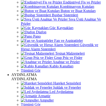
Endüstriyel Fiş ve Prizler
Kombinasyon Kutuları
Buton ve Buat Kutuları
Busbar Sistemleri
Sıva Üstü Anahtar Ve
Prizler
Güç Kaynakları
Diafon
Pano
Fan ve Aspiratörler
Güvenlik ve
Hırsız Alarm Sistemleri
Tesisat Malzemeleri
Grup Priz ve Fişler
Anahtar ve Prizler
Kablo Kanalları
Tümünü Gör
AYDINLATMA
AYDINLATMA
Hareket Sensörleri
Işıldak ve Fenerler
Led Aydınlatma
Armatür
Ampuller
Tümünü Gör