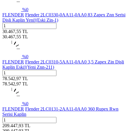
%
0
FLENDER
Flender 2LC0330-0AA11-0AA0 83 Zapex Znn Serisi
Dişli Kaplin Yeni!(Eski Zin-1)
30.467,55
TL
30.467,55
TL
%
0
FLENDER
Flender 2LC0310-5AA11-0AA0 3,5 Zapex Zin Dişli
Kaplin Eski!(Yeni Znn-211)
78.542,97
TL
78.542,97
TL
%
0
FLENDER
Flender 2LC0131-2AA11-0AA0 360 Rupex Rwn
Serisi Kaplin
209.447,93
TL
209.447,93
TL