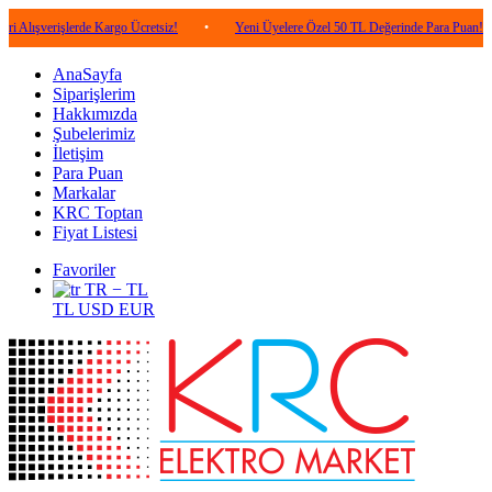
işlerde Kargo Ücretsiz!
•
Yeni Üyelere Özel 50 TL Değerinde Para Puan!
•
5
AnaSayfa
Siparişlerim
Hakkımızda
Şubelerimiz
İletişim
Para Puan
Markalar
KRC Toptan
Fiyat Listesi
Favoriler
TR − TL
TL
USD
EUR