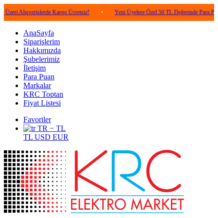
ışverişlerde Kargo Ücretsiz!
•
Yeni Üyelere Özel 50 TL Değerinde Para Puan!
•
AnaSayfa
Siparişlerim
Hakkımızda
Şubelerimiz
İletişim
Para Puan
Markalar
KRC Toptan
Fiyat Listesi
Favoriler
TR − TL
TL
USD
EUR