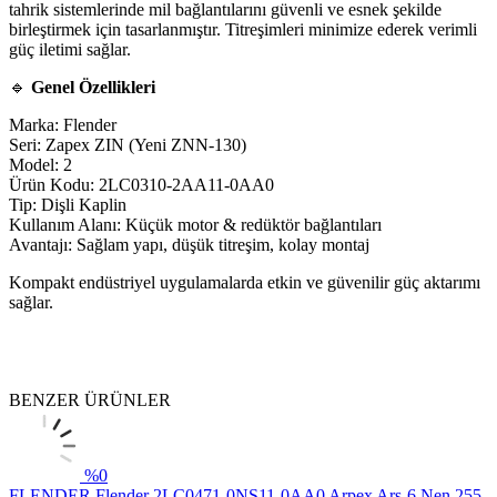
tahrik sistemlerinde mil bağlantılarını güvenli ve esnek şekilde
birleştirmek için tasarlanmıştır. Titreşimleri minimize ederek verimli
güç iletimi sağlar.
🔹
Genel Özellikleri
Marka: Flender
Seri: Zapex ZIN (Yeni ZNN-130)
Model: 2
Ürün Kodu: 2LC0310-2AA11-0AA0
Tip: Dişli Kaplin
Kullanım Alanı: Küçük motor & redüktör bağlantıları
Avantajı: Sağlam yapı, düşük titreşim, kolay montaj
Kompakt endüstriyel uygulamalarda etkin ve güvenilir güç aktarımı
sağlar.
BENZER ÜRÜNLER
%
0
FLENDER
Flender 2LC0471-0NS11-0AA0 Arpex Ars-6 Nen 255-