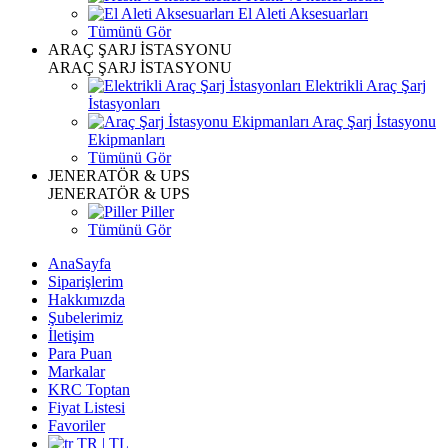
El Aleti Aksesuarları
Tümünü Gör
ARAÇ ŞARJ İSTASYONU
ARAÇ ŞARJ İSTASYONU
Elektrikli Araç Şarj
İstasyonları
Araç Şarj İstasyonu
Ekipmanları
Tümünü Gör
JENERATÖR & UPS
JENERATÖR & UPS
Piller
Tümünü Gör
AnaSayfa
Siparişlerim
Hakkımızda
Şubelerimiz
İletişim
Para Puan
Markalar
KRC Toptan
Fiyat Listesi
Favoriler
TR | TL