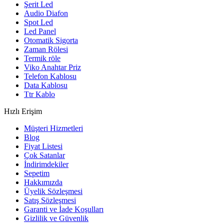
Şerit Led
Audio Diafon
Spot Led
Led Panel
Otomatik Sigorta
Zaman Rölesi
Termik röle
Viko Anahtar Priz
Telefon Kablosu
Data Kablosu
Ttr Kablo
Hızlı Erişim
Müşteri Hizmetleri
Blog
Fiyat Listesi
Çok Satanlar
İndirimdekiler
Sepetim
Hakkımızda
Üyelik Sözleşmesi
Satış Sözleşmesi
Garanti ve İade Koşulları
Gizlilik ve Güvenlik