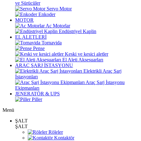
ve Sürücüler
Servo Motor
Enkoder
MOTOR
Ac Motorlar
Endüstriyel Kaplin
EL ALETLERİ
Tornavida
Pense
Keski ve kesici aletler
El Aleti Aksesuarları
ARAÇ ŞARJ İSTASYONU
Elektrikli Araç Şarj
İstasyonları
Araç Şarj İstasyonu
Ekipmanları
JENERATÖR & UPS
Piller
Menü
ŞALT
ŞALT
Röleler
Kontaktör