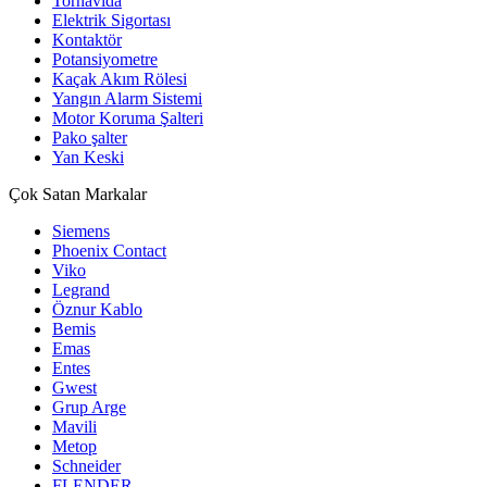
Tornavida
Elektrik Sigortası
Kontaktör
Potansiyometre
Kaçak Akım Rölesi
Yangın Alarm Sistemi
Motor Koruma Şalteri
Pako şalter
Yan Keski
Çok Satan Markalar
Siemens
Phoenix Contact
Viko
Legrand
Öznur Kablo
Bemis
Emas
Entes
Gwest
Grup Arge
Mavili
Metop
Schneider
FLENDER