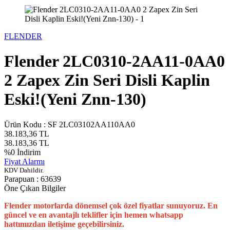
FLENDER
Flender 2LC0310-2AA11-0AA0
2 Zapex Zin Seri Disli Kaplin
Eski!(Yeni Znn-130)
Ürün Kodu :
SF 2LC03102AA110AA0
38.183,36
TL
38.183,36
TL
%
0
İndirim
Fiyat Alarmı
KDV Dahildir.
Parapuan :
63639
Öne Çıkan Bilgiler
Flender motorlarda dönemsel çok özel fiyatlar sunuyoruz. En
güncel ve en avantajlı teklifler için hemen whatsapp
hattımızdan iletişime geçebilirsiniz.