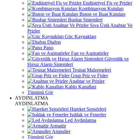
Endüstriyel Fiş ve Prizler
Kombinasyon Kutuları
Buton ve Buat Kutuları
Busbar Sistemleri
Sıva Üstü Anahtar Ve
Prizler
Güç Kaynakları
Diafon
Pano
Fan ve Aspiratörler
Güvenlik ve
Hırsız Alarm Sistemleri
Tesisat Malzemeleri
Grup Priz ve Fişler
Anahtar ve Prizler
Kablo Kanalları
Tümünü Gör
AYDINLATMA
AYDINLATMA
Hareket Sensörleri
Işıldak ve Fenerler
Led Aydınlatma
Armatür
Ampuller
Tümünü Gör