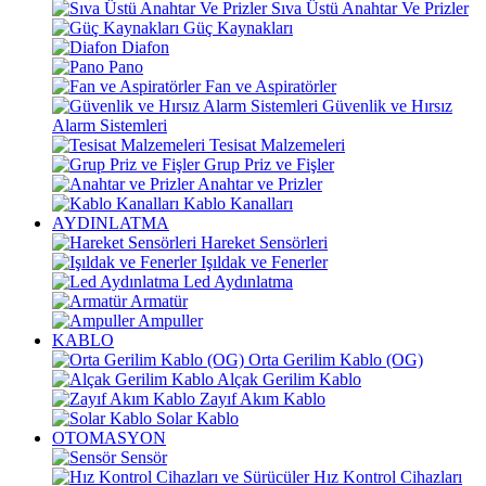
Sıva Üstü Anahtar Ve Prizler
Güç Kaynakları
Diafon
Pano
Fan ve Aspiratörler
Güvenlik ve Hırsız
Alarm Sistemleri
Tesisat Malzemeleri
Grup Priz ve Fişler
Anahtar ve Prizler
Kablo Kanalları
AYDINLATMA
Hareket Sensörleri
Işıldak ve Fenerler
Led Aydınlatma
Armatür
Ampuller
KABLO
Orta Gerilim Kablo (OG)
Alçak Gerilim Kablo
Zayıf Akım Kablo
Solar Kablo
OTOMASYON
Sensör
Hız Kontrol Cihazları