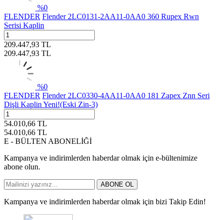
%
0
FLENDER
Flender 2LC0131-2AA11-0AA0 360 Rupex Rwn
Serisi Kaplin
209.447,93
TL
209.447,93
TL
%
0
FLENDER
Flender 2LC0330-4AA11-0AA0 181 Zapex Znn Seri
Dişli Kaplin Yeni!(Eski Zin-3)
54.010,66
TL
54.010,66
TL
E - BÜLTEN ABONELİĞİ
Kampanya ve indirimlerden haberdar olmak için e-bültenimize
abone olun.
ABONE OL
Kampanya ve indirimlerden haberdar olmak için bizi Takip Edin!