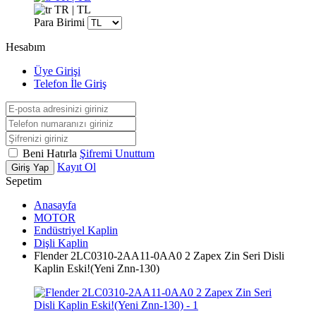
TR | TL
Para Birimi
Hesabım
Üye Girişi
Telefon İle Giriş
Beni Hatırla
Şifremi Unuttum
Kayıt Ol
Giriş Yap
Sepetim
Anasayfa
MOTOR
Endüstriyel Kaplin
Dişli Kaplin
Flender 2LC0310-2AA11-0AA0 2 Zapex Zin Seri Disli
Kaplin Eski!(Yeni Znn-130)