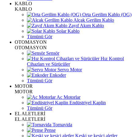
KABLO
KABLO
Orta Gerilim Kablo (OG)
Alçak Gerilim Kablo
Zayıf Akım Kablo
Solar Kablo
Tümünü Gör
OTOMASYON
OTOMASYON
Sensör
Hız Kontrol
Cihazları ve Sürücüler
Servo Motor
Enkoder
Tümünü Gör
MOTOR
MOTOR
Ac Motorlar
Endüstriyel Kaplin
Tümünü Gör
EL ALETLERİ
EL ALETLERİ
Tornavida
Pense
Keski ve kesici aletler