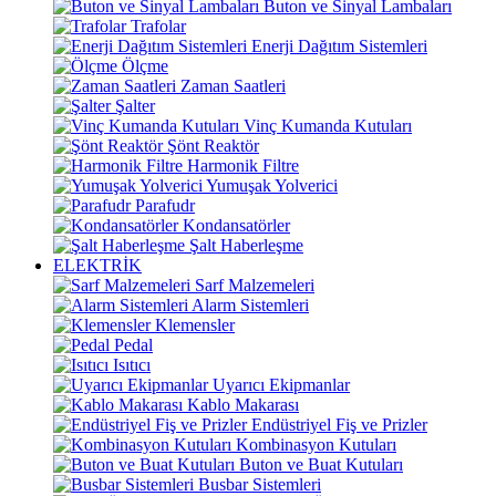
Buton ve Sinyal Lambaları
Trafolar
Enerji Dağıtım Sistemleri
Ölçme
Zaman Saatleri
Şalter
Vinç Kumanda Kutuları
Şönt Reaktör
Harmonik Filtre
Yumuşak Yolverici
Parafudr
Kondansatörler
Şalt Haberleşme
ELEKTRİK
Sarf Malzemeleri
Alarm Sistemleri
Klemensler
Pedal
Isıtıcı
Uyarıcı Ekipmanlar
Kablo Makarası
Endüstriyel Fiş ve Prizler
Kombinasyon Kutuları
Buton ve Buat Kutuları
Busbar Sistemleri