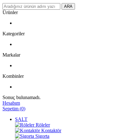
ARA
Ürünler
Kategoriler
Markalar
Kombinler
Sonuç bulunamadı.
Hesabım
Sepetim
(
0
)
ŞALT
Röleler
Kontaktör
Sigorta