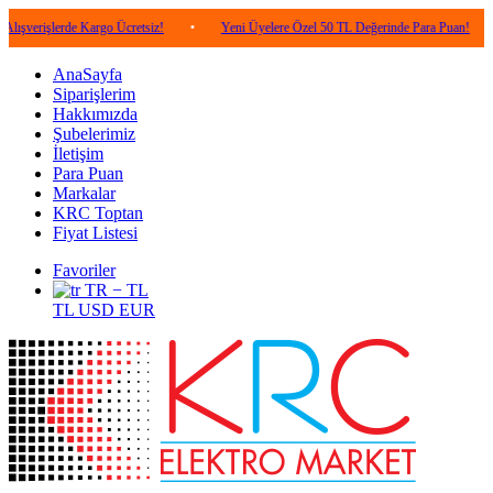
erde Kargo Ücretsiz!
•
Yeni Üyelere Özel 50 TL Değerinde Para Puan!
•
5.00
AnaSayfa
Siparişlerim
Hakkımızda
Şubelerimiz
İletişim
Para Puan
Markalar
KRC Toptan
Fiyat Listesi
Favoriler
TR − TL
TL
USD
EUR