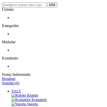
ARA
Ürünler
Kategoriler
Markalar
Kombinler
Sonuç bulunamadı.
Hesabım
Sepetim
(
0
)
ŞALT
Röleler
Kontaktör
Sigorta