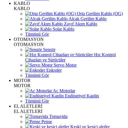
KABLO
KABLO
Orta Gerilim Kablo (OG)
Alçak Gerilim Kablo
Zayıf Akım Kablo
Solar Kablo
Tümünü Gör
OTOMASYON
OTOMASYON
Sensör
Hız Kontrol
Cihazları ve Sürücüler
Servo Motor
Enkoder
Tümünü Gör
MOTOR
MOTOR
Ac Motorlar
Endüstriyel Kaplin
Tümünü Gör
EL ALETLERİ
EL ALETLERİ
Tornavida
Pense
Keski ve kesici aletler