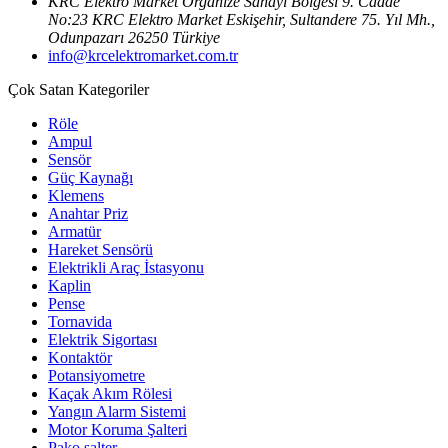
KRC Elektro Market Organize Sanayi Bölgesi 9. Cadde
No:23 KRC Elektro Market Eskişehir, Sultandere 75. Yıl Mh.,
Odunpazarı 26250 Türkiye
info@krcelektromarket.com.tr
Çok Satan Kategoriler
Röle
Ampul
Sensör
Güç Kaynağı
Klemens
Anahtar Priz
Armatür
Hareket Sensörü
Elektrikli Araç İstasyonu
Kaplin
Pense
Tornavida
Elektrik Sigortası
Kontaktör
Potansiyometre
Kaçak Akım Rölesi
Yangın Alarm Sistemi
Motor Koruma Şalteri
Pako şalter