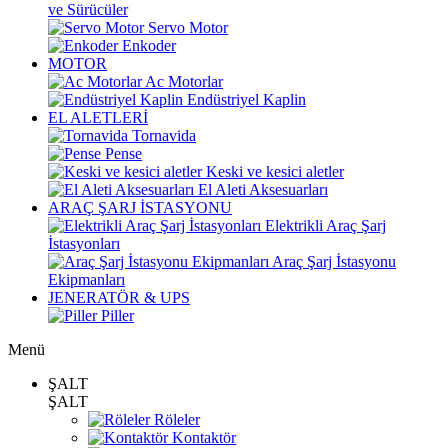
ve Sürücüler
Servo Motor
Enkoder
MOTOR
Ac Motorlar
Endüstriyel Kaplin
EL ALETLERİ
Tornavida
Pense
Keski ve kesici aletler
El Aleti Aksesuarları
ARAÇ ŞARJ İSTASYONU
Elektrikli Araç Şarj
İstasyonları
Araç Şarj İstasyonu
Ekipmanları
JENERATÖR & UPS
Piller
Menü
ŞALT
ŞALT
Röleler
Kontaktör