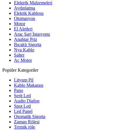
Elektrik Malzemeleri
Aydınlatma
Elektik Kablosu
Otomasyon
Motor
El Aletleri
Araç Şarj İstasyonu
Anahtar Priz
Bıçaklı Sigorta
Nya Kablo
Şalter
Ac Motor
Popüler Kategoriler
Lityum Pil
Kablo Makarası
Pano
Şerit Led
Audio Diafon
Spot Led
Led Panel
Otomatik Sigorta
Zaman Rölesi
Termik röle