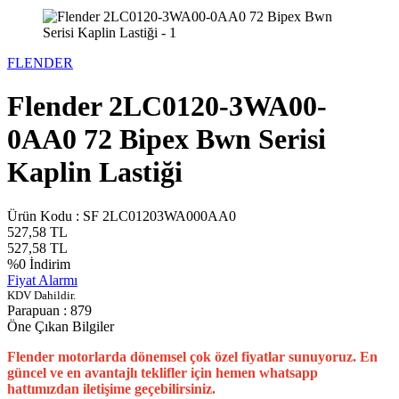
FLENDER
Flender 2LC0120-3WA00-
0AA0 72 Bipex Bwn Serisi
Kaplin Lastiği
Ürün Kodu :
SF 2LC01203WA000AA0
527,58
TL
527,58
TL
%
0
İndirim
Fiyat Alarmı
KDV Dahildir.
Parapuan :
879
Öne Çıkan Bilgiler
Flender motorlarda dönemsel çok özel fiyatlar sunuyoruz. En
güncel ve en avantajlı teklifler için hemen whatsapp
hattımızdan iletişime geçebilirsiniz.