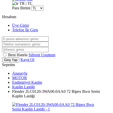
TR | TL
Para Birimi
Hesabım
Üye Girişi
Telefon İle Giriş
Beni Hatırla
Şifremi Unuttum
Kayıt Ol
Giriş Yap
Sepetim
Anasayfa
MOTOR
Endüstriyel Kaplin
Kaplin Lastiği
Flender 2LC0120-3WA00-0AA0 72 Bipex Bwn Serisi
Kaplin Lastiği