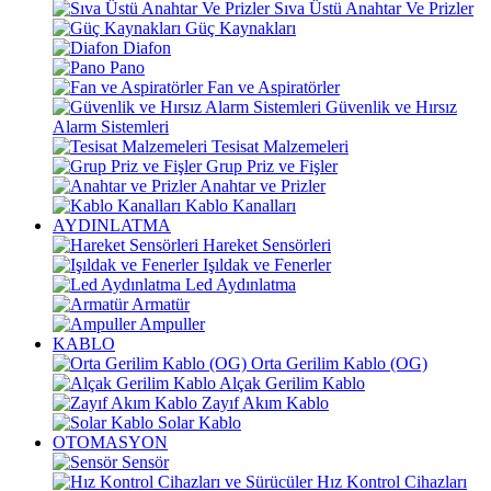
Sıva Üstü Anahtar Ve Prizler
Güç Kaynakları
Diafon
Pano
Fan ve Aspiratörler
Güvenlik ve Hırsız
Alarm Sistemleri
Tesisat Malzemeleri
Grup Priz ve Fişler
Anahtar ve Prizler
Kablo Kanalları
AYDINLATMA
Hareket Sensörleri
Işıldak ve Fenerler
Led Aydınlatma
Armatür
Ampuller
KABLO
Orta Gerilim Kablo (OG)
Alçak Gerilim Kablo
Zayıf Akım Kablo
Solar Kablo
OTOMASYON
Sensör
Hız Kontrol Cihazları