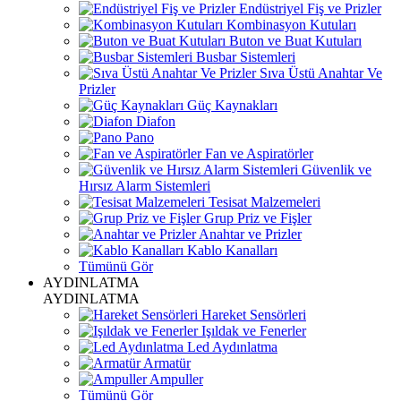
Endüstriyel Fiş ve Prizler
Kombinasyon Kutuları
Buton ve Buat Kutuları
Busbar Sistemleri
Sıva Üstü Anahtar Ve
Prizler
Güç Kaynakları
Diafon
Pano
Fan ve Aspiratörler
Güvenlik ve
Hırsız Alarm Sistemleri
Tesisat Malzemeleri
Grup Priz ve Fişler
Anahtar ve Prizler
Kablo Kanalları
Tümünü Gör
AYDINLATMA
AYDINLATMA
Hareket Sensörleri
Işıldak ve Fenerler
Led Aydınlatma
Armatür
Ampuller
Tümünü Gör