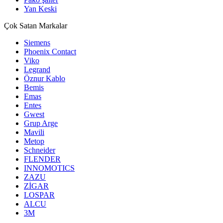
Yan Keski
Çok Satan Markalar
Siemens
Phoenix Contact
Viko
Legrand
Öznur Kablo
Bemis
Emas
Entes
Gwest
Grup Arge
Mavili
Metop
Schneider
FLENDER
INNOMOTICS
ZAZU
ZİGAR
LOSPAR
ALCU
3M