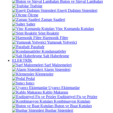
Buton ve Sinyal Lambaları
Trafolar
Enerji Dağıtım Sistemleri
Ölçme
Zaman Saatleri
Şalter
Vinç Kumanda Kutuları
Şönt Reaktör
Harmonik Filtre
Yumuşak Yolverici
Parafudr
Kondansatörler
Şalt Haberleşme
ELEKTRİK
Sarf Malzemeleri
Alarm Sistemleri
Klemensler
Pedal
Isıtıcı
Uyarıcı Ekipmanlar
Kablo Makarası
Endüstriyel Fiş ve Prizler
Kombinasyon Kutuları
Buton ve Buat Kutuları
Busbar Sistemleri