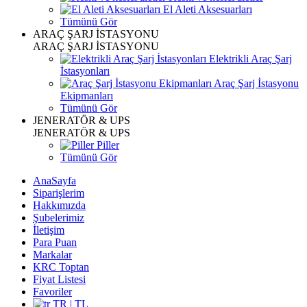
El Aleti Aksesuarları
Tümünü Gör
ARAÇ ŞARJ İSTASYONU
ARAÇ ŞARJ İSTASYONU
Elektrikli Araç Şarj
İstasyonları
Araç Şarj İstasyonu
Ekipmanları
Tümünü Gör
JENERATÖR & UPS
JENERATÖR & UPS
Piller
Tümünü Gör
AnaSayfa
Siparişlerim
Hakkımızda
Şubelerimiz
İletişim
Para Puan
Markalar
KRC Toptan
Fiyat Listesi
Favoriler
TR | TL