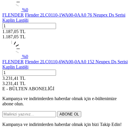
%
0
FLENDER
Flender 2LC0110-1WA00-0AA0 76 Neupex Ds Serisi
Kaplin Lastiği
1.187,05
TL
1.187,05
TL
%
0
FLENDER
Flender 2LC0110-6WA00-0AA0 152 Neupex Ds Serisi
Kaplin Lastiği
3.231,41
TL
3.231,41
TL
E - BÜLTEN ABONELİĞİ
Kampanya ve indirimlerden haberdar olmak için e-bültenimize
abone olun.
ABONE OL
Kampanya ve indirimlerden haberdar olmak için bizi Takip Edin!