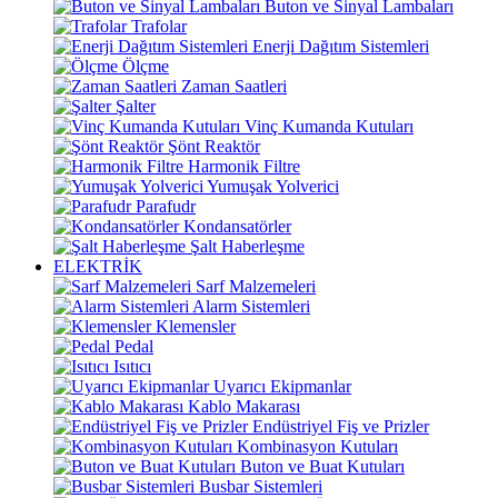
Buton ve Sinyal Lambaları
Trafolar
Enerji Dağıtım Sistemleri
Ölçme
Zaman Saatleri
Şalter
Vinç Kumanda Kutuları
Şönt Reaktör
Harmonik Filtre
Yumuşak Yolverici
Parafudr
Kondansatörler
Şalt Haberleşme
ELEKTRİK
Sarf Malzemeleri
Alarm Sistemleri
Klemensler
Pedal
Isıtıcı
Uyarıcı Ekipmanlar
Kablo Makarası
Endüstriyel Fiş ve Prizler
Kombinasyon Kutuları
Buton ve Buat Kutuları
Busbar Sistemleri