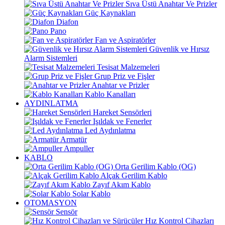
Sıva Üstü Anahtar Ve Prizler
Güç Kaynakları
Diafon
Pano
Fan ve Aspiratörler
Güvenlik ve Hırsız
Alarm Sistemleri
Tesisat Malzemeleri
Grup Priz ve Fişler
Anahtar ve Prizler
Kablo Kanalları
AYDINLATMA
Hareket Sensörleri
Işıldak ve Fenerler
Led Aydınlatma
Armatür
Ampuller
KABLO
Orta Gerilim Kablo (OG)
Alçak Gerilim Kablo
Zayıf Akım Kablo
Solar Kablo
OTOMASYON
Sensör
Hız Kontrol Cihazları