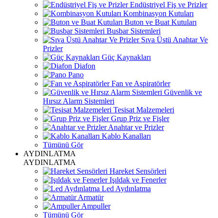
Endüstriyel Fiş ve Prizler
Kombinasyon Kutuları
Buton ve Buat Kutuları
Busbar Sistemleri
Sıva Üstü Anahtar Ve
Prizler
Güç Kaynakları
Diafon
Pano
Fan ve Aspiratörler
Güvenlik ve
Hırsız Alarm Sistemleri
Tesisat Malzemeleri
Grup Priz ve Fişler
Anahtar ve Prizler
Kablo Kanalları
Tümünü Gör
AYDINLATMA
AYDINLATMA
Hareket Sensörleri
Işıldak ve Fenerler
Led Aydınlatma
Armatür
Ampuller
Tümünü Gör