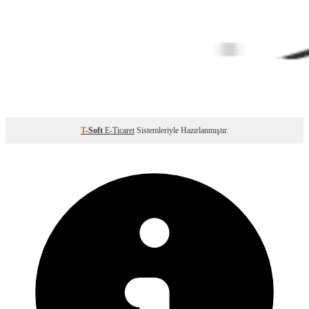
T
-Soft
E-Ticaret
Sistemleriyle Hazırlanmıştır.