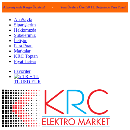
lerde Kargo Ücretsiz!
•
Yeni Üyelere Özel 50 TL Değerinde Para Puan!
•
5.0
AnaSayfa
Siparişlerim
Hakkımızda
Şubelerimiz
İletişim
Para Puan
Markalar
KRC Toptan
Fiyat Listesi
Favoriler
TR − TL
TL
USD
EUR