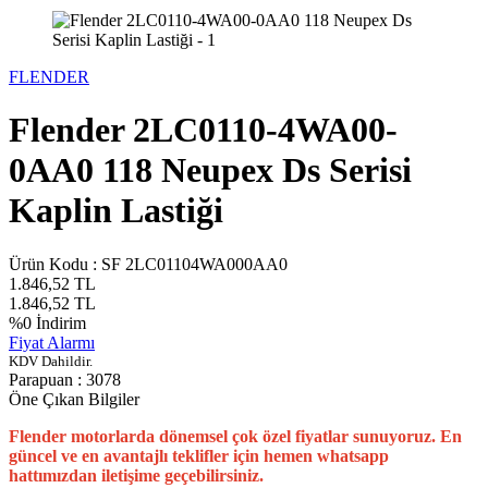
FLENDER
Flender 2LC0110-4WA00-
0AA0 118 Neupex Ds Serisi
Kaplin Lastiği
Ürün Kodu :
SF 2LC01104WA000AA0
1.846,52
TL
1.846,52
TL
%
0
İndirim
Fiyat Alarmı
KDV Dahildir.
Parapuan :
3078
Öne Çıkan Bilgiler
Flender motorlarda dönemsel çok özel fiyatlar sunuyoruz. En
güncel ve en avantajlı teklifler için hemen whatsapp
hattımızdan iletişime geçebilirsiniz.