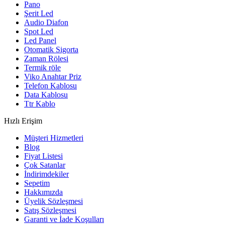
Pano
Şerit Led
Audio Diafon
Spot Led
Led Panel
Otomatik Sigorta
Zaman Rölesi
Termik röle
Viko Anahtar Priz
Telefon Kablosu
Data Kablosu
Ttr Kablo
Hızlı Erişim
Müşteri Hizmetleri
Blog
Fiyat Listesi
Çok Satanlar
İndirimdekiler
Sepetim
Hakkımızda
Üyelik Sözleşmesi
Satış Sözleşmesi
Garanti ve İade Koşulları