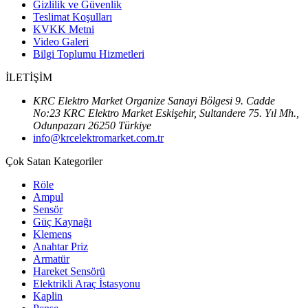
Gizlilik ve Güvenlik
Teslimat Koşulları
KVKK Metni
Video Galeri
Bilgi Toplumu Hizmetleri
İLETİŞİM
KRC Elektro Market Organize Sanayi Bölgesi 9. Cadde
No:23 KRC Elektro Market Eskişehir, Sultandere 75. Yıl Mh.,
Odunpazarı 26250 Türkiye
info@krcelektromarket.com.tr
Çok Satan Kategoriler
Röle
Ampul
Sensör
Güç Kaynağı
Klemens
Anahtar Priz
Armatür
Hareket Sensörü
Elektrikli Araç İstasyonu
Kaplin