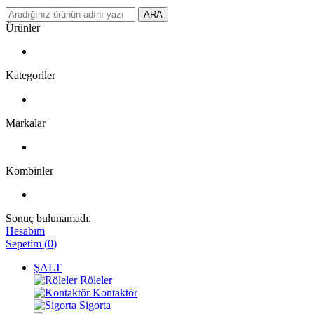
ARA
Ürünler
Kategoriler
Markalar
Kombinler
Sonuç bulunamadı.
Hesabım
Sepetim
(
0
)
ŞALT
Röleler
Kontaktör
Sigorta