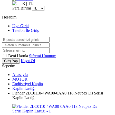
TR | TL
Para Birimi
Hesabım
Üye Girişi
Telefon İle Giriş
Beni Hatırla
Şifremi Unuttum
Kayıt Ol
Giriş Yap
Sepetim
Anasayfa
MOTOR
Endüstriyel Kaplin
Kaplin Lastiği
Flender 2LC0110-4WA00-0AA0 118 Neupex Ds Serisi
Kaplin Lastiği