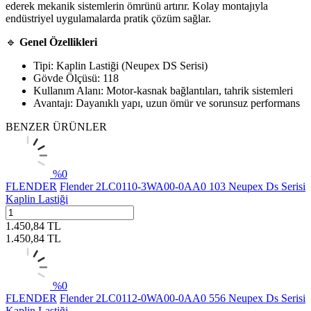
ederek mekanik sistemlerin ömrünü artırır. Kolay montajıyla
endüstriyel uygulamalarda pratik çözüm sağlar.
🔹
Genel Özellikleri
Tipi: Kaplin Lastiği (Neupex DS Serisi)
Gövde Ölçüsü: 118
Kullanım Alanı: Motor-kasnak bağlantıları, tahrik sistemleri
Avantajı: Dayanıklı yapı, uzun ömür ve sorunsuz performans
BENZER ÜRÜNLER
%
0
FLENDER
Flender 2LC0110-3WA00-0AA0 103 Neupex Ds Serisi
Kaplin Lastiği
1.450,84
TL
1.450,84
TL
%
0
FLENDER
Flender 2LC0112-0WA00-0AA0 556 Neupex Ds Serisi
Kaplin Lastiği