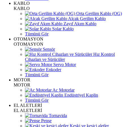
KABLO
KABLO
Orta Gerilim Kablo (OG)
Alçak Gerilim Kablo
Zayıf Akım Kablo
Solar Kablo
Tümünü Gör
OTOMASYON
OTOMASYON
Sensör
Hız Kontrol
Cihazları ve Sürücüler
Servo Motor
Enkoder
Tümünü Gör
MOTOR
MOTOR
Ac Motorlar
Endüstriyel Kaplin
Tümünü Gör
EL ALETLERİ
EL ALETLERİ
Tornavida
Pense
Keski ve kesici aletler