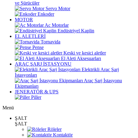
ve Sürücüler
Servo Motor
Enkoder
MOTOR
Ac Motorlar
Endüstriyel Kaplin
EL ALETLERİ
Tornavida
Pense
Keski ve kesici aletler
El Aleti Aksesuarları
ARAÇ ŞARJ İSTASYONU
Elektrikli Araç Şarj
İstasyonları
Araç Şarj İstasyonu
Ekipmanları
JENERATÖR & UPS
Piller
Menü
ŞALT
ŞALT
Röleler
Kontaktör