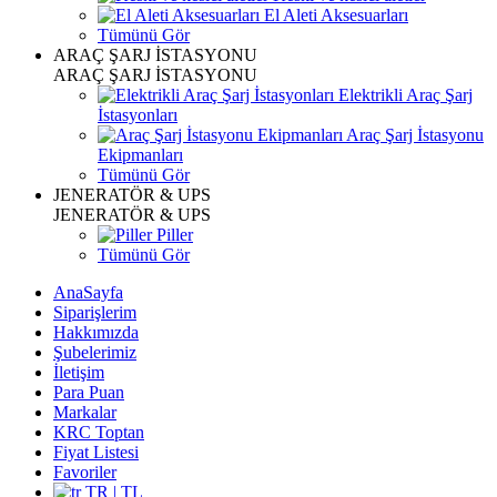
El Aleti Aksesuarları
Tümünü Gör
ARAÇ ŞARJ İSTASYONU
ARAÇ ŞARJ İSTASYONU
Elektrikli Araç Şarj
İstasyonları
Araç Şarj İstasyonu
Ekipmanları
Tümünü Gör
JENERATÖR & UPS
JENERATÖR & UPS
Piller
Tümünü Gör
AnaSayfa
Siparişlerim
Hakkımızda
Şubelerimiz
İletişim
Para Puan
Markalar
KRC Toptan
Fiyat Listesi
Favoriler
TR | TL