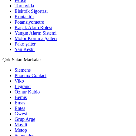
Pense
Tornavida
Elektrik Sigortası
Kontaktör
Potansiyometre
Kaçak Akım Rölesi
Yangın Alarm Sistemi
Motor Koruma Şalteri
Pako şalter
Yan Keski
Çok Satan Markalar
Siemens
Phoenix Contact
Viko
Legrand
Öznur Kablo
Bemis
Emas
Entes
Gwest
Grup Arge
Mavili
Metop
Schneider