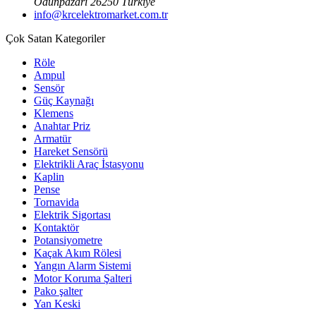
Odunpazarı 26250 Türkiye
info@krcelektromarket.com.tr
Çok Satan Kategoriler
Röle
Ampul
Sensör
Güç Kaynağı
Klemens
Anahtar Priz
Armatür
Hareket Sensörü
Elektrikli Araç İstasyonu
Kaplin
Pense
Tornavida
Elektrik Sigortası
Kontaktör
Potansiyometre
Kaçak Akım Rölesi
Yangın Alarm Sistemi
Motor Koruma Şalteri
Pako şalter
Yan Keski