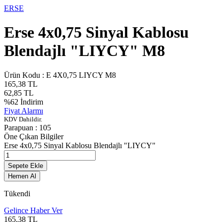
ERSE
Erse 4x0,75 Sinyal Kablosu
Blendajlı "LIYCY" M8
Ürün Kodu :
E 4X0,75 LIYCY M8
165,38
TL
62,85
TL
%
62
İndirim
Fiyat Alarmı
KDV Dahildir.
Parapuan :
105
Öne Çıkan Bilgiler
Erse 4x0,75 Sinyal Kablosu Blendajlı "LIYCY"
Sepete Ekle
Hemen Al
Tükendi
Gelince Haber Ver
165,38
TL