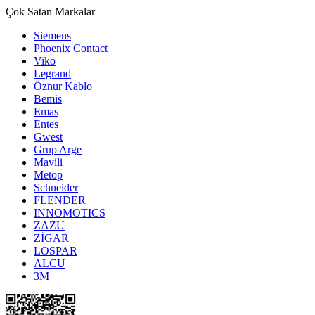
Çok Satan Markalar
Siemens
Phoenix Contact
Viko
Legrand
Öznur Kablo
Bemis
Emas
Entes
Gwest
Grup Arge
Mavili
Metop
Schneider
FLENDER
INNOMOTICS
ZAZU
ZİGAR
LOSPAR
ALCU
3M