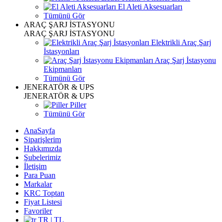
El Aleti Aksesuarları
Tümünü Gör
ARAÇ ŞARJ İSTASYONU
ARAÇ ŞARJ İSTASYONU
Elektrikli Araç Şarj
İstasyonları
Araç Şarj İstasyonu
Ekipmanları
Tümünü Gör
JENERATÖR & UPS
JENERATÖR & UPS
Piller
Tümünü Gör
AnaSayfa
Siparişlerim
Hakkımızda
Şubelerimiz
İletişim
Para Puan
Markalar
KRC Toptan
Fiyat Listesi
Favoriler
TR | TL