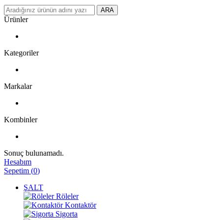
ARA
Ürünler
Kategoriler
Markalar
Kombinler
Sonuç bulunamadı.
Hesabım
Sepetim
(
0
)
ŞALT
Röleler
Kontaktör
Sigorta