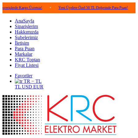
erde Kargo Ücretsiz!
•
Yeni Üyelere Özel 50 TL Değerinde Para Puan!
•
5.00
AnaSayfa
Siparişlerim
Hakkımızda
Şubelerimiz
İletişim
Para Puan
Markalar
KRC Toptan
Fiyat Listesi
Favoriler
TR − TL
TL
USD
EUR