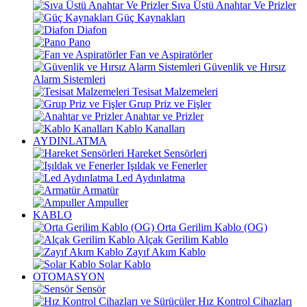
Sıva Üstü Anahtar Ve Prizler
Güç Kaynakları
Diafon
Pano
Fan ve Aspiratörler
Güvenlik ve Hırsız
Alarm Sistemleri
Tesisat Malzemeleri
Grup Priz ve Fişler
Anahtar ve Prizler
Kablo Kanalları
AYDINLATMA
Hareket Sensörleri
Işıldak ve Fenerler
Led Aydınlatma
Armatür
Ampuller
KABLO
Orta Gerilim Kablo (OG)
Alçak Gerilim Kablo
Zayıf Akım Kablo
Solar Kablo
OTOMASYON
Sensör
Hız Kontrol Cihazları