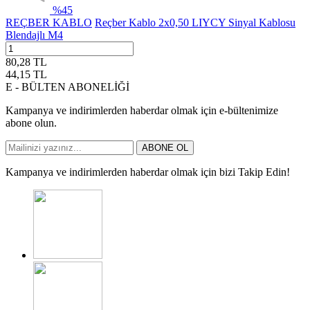
%
45
REÇBER KABLO
Reçber Kablo 2x0,50 LIYCY Sinyal Kablosu
Blendajlı M4
80,28
TL
44,15
TL
E - BÜLTEN ABONELİĞİ
Kampanya ve indirimlerden haberdar olmak için e-bültenimize
abone olun.
ABONE OL
Kampanya ve indirimlerden haberdar olmak için bizi Takip Edin!