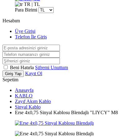
TR | TL
Para Birimi
Hesabım
Üye Girişi
Telefon İle Giriş
Beni Hatırla
Şifremi Unuttum
Kayıt Ol
Giriş Yap
Sepetim
Anasayfa
KABLO
Zayıf Akım Kablo
Sinyal Kablo
Erse 4x0,75 Sinyal Kablosu Blendajlı "LIYCY" M8