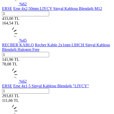
%
62
ERSE
Erse 4x2,50mm LIYCY Sinyal Kablosu Blendajlı M12
433,00
TL
164,54
TL
%
45
REÇBER KABLO
Reçber Kablo 2x1mm LIHCH Sinyal Kablosu
Blendajlı Halogen Free
141,96
TL
78,08
TL
%
62
ERSE
Erse 4x1,5 Sinyal Kablosu Blendajlı "LIYCY"
293,83
TL
111,66
TL