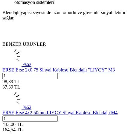
otomasyon sistemleri
Blendajlı yapısı sayesinde uzun ömürlü ve güvenilir sinyal iletimi
sağlar.
BENZER ÜRÜNLER
%
62
ERSE
Erse 2x0,75 Sinyal Kablosu Blendajlı "LIYCY" M3
98,39
TL
37,39
TL
%
62
ERSE
Erse 4x2,50mm LIYCY Sinyal Kablosu Blendajlı M4
433,00
TL
164,54
TL