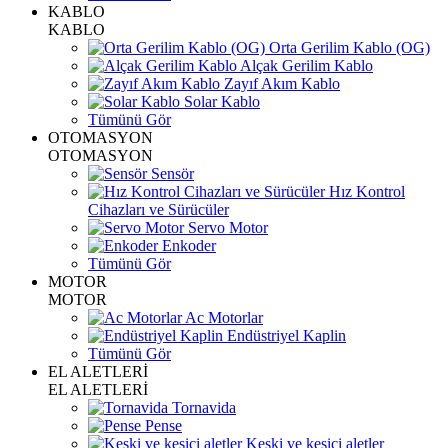
KABLO
KABLO
Orta Gerilim Kablo (OG)
Alçak Gerilim Kablo
Zayıf Akım Kablo
Solar Kablo
Tümünü Gör
OTOMASYON
OTOMASYON
Sensör
Hız Kontrol
Cihazları ve Sürücüler
Servo Motor
Enkoder
Tümünü Gör
MOTOR
MOTOR
Ac Motorlar
Endüstriyel Kaplin
Tümünü Gör
EL ALETLERİ
EL ALETLERİ
Tornavida
Pense
Keski ve kesici aletler