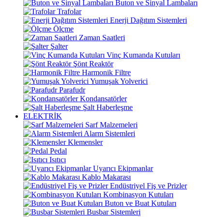
Buton ve Sinyal Lambaları
Trafolar
Enerji Dağıtım Sistemleri
Ölçme
Zaman Saatleri
Şalter
Vinç Kumanda Kutuları
Şönt Reaktör
Harmonik Filtre
Yumuşak Yolverici
Parafudr
Kondansatörler
Şalt Haberleşme
ELEKTRİK
Sarf Malzemeleri
Alarm Sistemleri
Klemensler
Pedal
Isıtıcı
Uyarıcı Ekipmanlar
Kablo Makarası
Endüstriyel Fiş ve Prizler
Kombinasyon Kutuları
Buton ve Buat Kutuları
Busbar Sistemleri