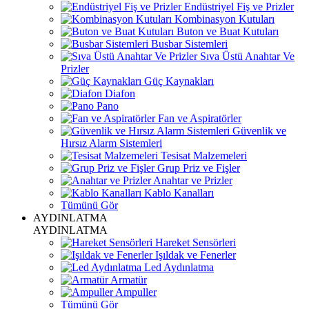
Endüstriyel Fiş ve Prizler
Kombinasyon Kutuları
Buton ve Buat Kutuları
Busbar Sistemleri
Sıva Üstü Anahtar Ve
Prizler
Güç Kaynakları
Diafon
Pano
Fan ve Aspiratörler
Güvenlik ve
Hırsız Alarm Sistemleri
Tesisat Malzemeleri
Grup Priz ve Fişler
Anahtar ve Prizler
Kablo Kanalları
Tümünü Gör
AYDINLATMA
AYDINLATMA
Hareket Sensörleri
Işıldak ve Fenerler
Led Aydınlatma
Armatür
Ampuller
Tümünü Gör