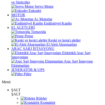
ve Sürücüler
Servo Motor
Enkoder
MOTOR
Ac Motorlar
Endüstriyel Kaplin
EL ALETLERİ
Tornavida
Pense
Keski ve kesici aletler
El Aleti Aksesuarları
ARAÇ ŞARJ İSTASYONU
Elektrikli Araç Şarj
İstasyonları
Araç Şarj İstasyonu
Ekipmanları
JENERATÖR & UPS
Piller
Menü
ŞALT
ŞALT
Röleler
Kontaktör