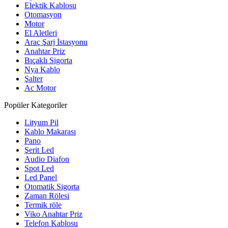
Elektik Kablosu
Otomasyon
Motor
El Aletleri
Araç Şarj İstasyonu
Anahtar Priz
Bıçaklı Sigorta
Nya Kablo
Şalter
Ac Motor
Popüler Kategoriler
Lityum Pil
Kablo Makarası
Pano
Şerit Led
Audio Diafon
Spot Led
Led Panel
Otomatik Sigorta
Zaman Rölesi
Termik röle
Viko Anahtar Priz
Telefon Kablosu