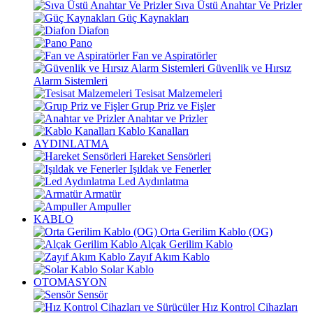
Sıva Üstü Anahtar Ve Prizler
Güç Kaynakları
Diafon
Pano
Fan ve Aspiratörler
Güvenlik ve Hırsız
Alarm Sistemleri
Tesisat Malzemeleri
Grup Priz ve Fişler
Anahtar ve Prizler
Kablo Kanalları
AYDINLATMA
Hareket Sensörleri
Işıldak ve Fenerler
Led Aydınlatma
Armatür
Ampuller
KABLO
Orta Gerilim Kablo (OG)
Alçak Gerilim Kablo
Zayıf Akım Kablo
Solar Kablo
OTOMASYON
Sensör
Hız Kontrol Cihazları