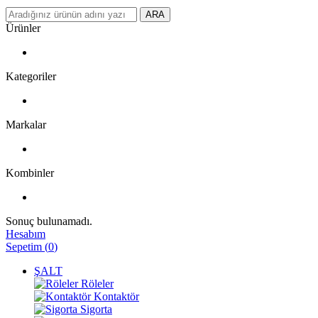
ARA
Ürünler
Kategoriler
Markalar
Kombinler
Sonuç bulunamadı.
Hesabım
Sepetim
(
0
)
ŞALT
Röleler
Kontaktör
Sigorta