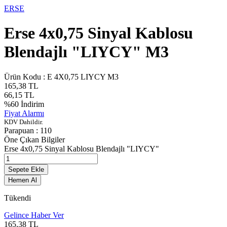
ERSE
Erse 4x0,75 Sinyal Kablosu
Blendajlı "LIYCY" M3
Ürün Kodu :
E 4X0,75 LIYCY M3
165,38
TL
66,15
TL
%
60
İndirim
Fiyat Alarmı
KDV Dahildir.
Parapuan :
110
Öne Çıkan Bilgiler
Erse 4x0,75 Sinyal Kablosu Blendajlı "LIYCY"
Sepete Ekle
Hemen Al
Tükendi
Gelince Haber Ver
165,38
TL