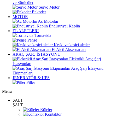
ve Sürücüler
Servo Motor
Enkoder
MOTOR
Ac Motorlar
Endüstriyel Kaplin
EL ALETLERİ
Tornavida
Pense
Keski ve kesici aletler
El Aleti Aksesuarları
ARAÇ ŞARJ İSTASYONU
Elektrikli Araç Şarj
İstasyonları
Araç Şarj İstasyonu
Ekipmanları
JENERATÖR & UPS
Piller
Menü
ŞALT
ŞALT
Röleler
Kontaktör