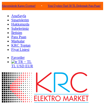
lerde Kargo Ücretsiz!
•
Yeni Üyelere Özel 50 TL Değerinde Para Puan!
•
5.0
AnaSayfa
Siparişlerim
Hakkımızda
Şubelerimiz
İletişim
Para Puan
Markalar
KRC Toptan
Fiyat Listesi
Favoriler
TR − TL
TL
USD
EUR