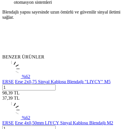
otomasyon sistemleri
Blendajlı yapısı sayesinde uzun ömürlü ve güvenilir sinyal iletimi
sağlar.
BENZER ÜRÜNLER
%
62
ERSE
Erse 2x0,75 Sinyal Kablosu Blendajlı "LIYCY" M5
98,39
TL
37,39
TL
%
62
ERSE
Erse 4x0,50mm LIYCY Sinyal Kablosu Blendajlı M2