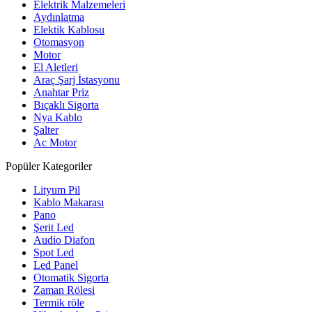
Elektrik Malzemeleri
Aydınlatma
Elektik Kablosu
Otomasyon
Motor
El Aletleri
Araç Şarj İstasyonu
Anahtar Priz
Bıçaklı Sigorta
Nya Kablo
Şalter
Ac Motor
Popüler Kategoriler
Lityum Pil
Kablo Makarası
Pano
Şerit Led
Audio Diafon
Spot Led
Led Panel
Otomatik Sigorta
Zaman Rölesi
Termik röle