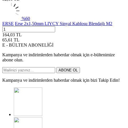
%
60
ERSE
Erse 2x1,50mm LIYCY Sinyal Kablosu Blendajlı M2
164,03
TL
65,61
TL
E - BÜLTEN ABONELİĞİ
Kampanya ve indirimlerden haberdar olmak için e-bültenimize
abone olun.
ABONE OL
Kampanya ve indirimlerden haberdar olmak için bizi Takip Edin!