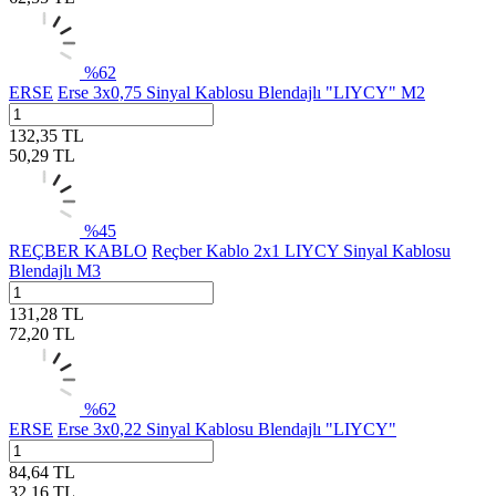
%
62
ERSE
Erse 3x0,75 Sinyal Kablosu Blendajlı "LIYCY" M2
132,35
TL
50,29
TL
%
45
REÇBER KABLO
Reçber Kablo 2x1 LIYCY Sinyal Kablosu
Blendajlı M3
131,28
TL
72,20
TL
%
62
ERSE
Erse 3x0,22 Sinyal Kablosu Blendajlı "LIYCY"
84,64
TL
32,16
TL