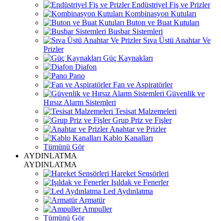
Endüstriyel Fiş ve Prizler
Kombinasyon Kutuları
Buton ve Buat Kutuları
Busbar Sistemleri
Sıva Üstü Anahtar Ve
Prizler
Güç Kaynakları
Diafon
Pano
Fan ve Aspiratörler
Güvenlik ve
Hırsız Alarm Sistemleri
Tesisat Malzemeleri
Grup Priz ve Fişler
Anahtar ve Prizler
Kablo Kanalları
Tümünü Gör
AYDINLATMA
AYDINLATMA
Hareket Sensörleri
Işıldak ve Fenerler
Led Aydınlatma
Armatür
Ampuller
Tümünü Gör