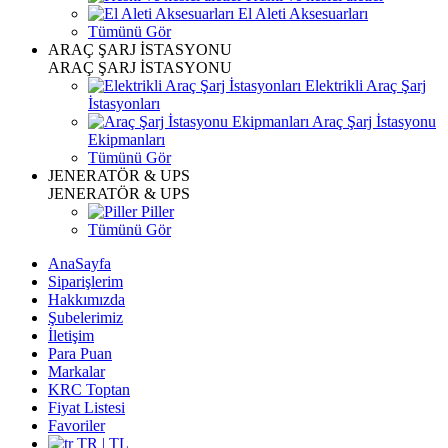
El Aleti Aksesuarları
Tümünü Gör
ARAÇ ŞARJ İSTASYONU
ARAÇ ŞARJ İSTASYONU
Elektrikli Araç Şarj
İstasyonları
Araç Şarj İstasyonu
Ekipmanları
Tümünü Gör
JENERATÖR & UPS
JENERATÖR & UPS
Piller
Tümünü Gör
AnaSayfa
Siparişlerim
Hakkımızda
Şubelerimiz
İletişim
Para Puan
Markalar
KRC Toptan
Fiyat Listesi
Favoriler
TR | TL