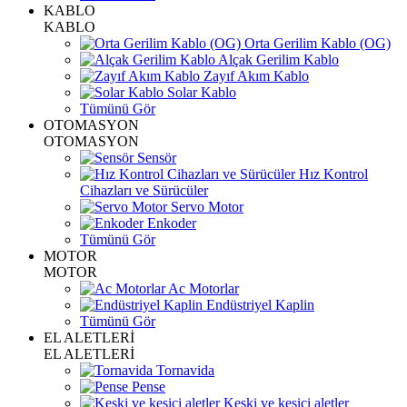
KABLO
KABLO
Orta Gerilim Kablo (OG)
Alçak Gerilim Kablo
Zayıf Akım Kablo
Solar Kablo
Tümünü Gör
OTOMASYON
OTOMASYON
Sensör
Hız Kontrol
Cihazları ve Sürücüler
Servo Motor
Enkoder
Tümünü Gör
MOTOR
MOTOR
Ac Motorlar
Endüstriyel Kaplin
Tümünü Gör
EL ALETLERİ
EL ALETLERİ
Tornavida
Pense
Keski ve kesici aletler