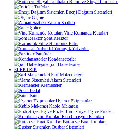
Buton ve Sinyal Lambaları
Trafolar
Enerji Dağıtım Sistemleri
Ölçme
Zaman Saatleri
Şalter
Vinç Kumanda Kutuları
Şönt Reaktör
Harmonik Filtre
Yumuşak Yolverici
Parafudr
Kondansatörler
Şalt Haberleşme
ELEKTRİK
Sarf Malzemeleri
Alarm Sistemleri
Klemensler
Pedal
Isıtıcı
Uyarıcı Ekipmanlar
Kablo Makarası
Endüstriyel Fiş ve Prizler
Kombinasyon Kutuları
Buton ve Buat Kutuları
Busbar Sistemleri