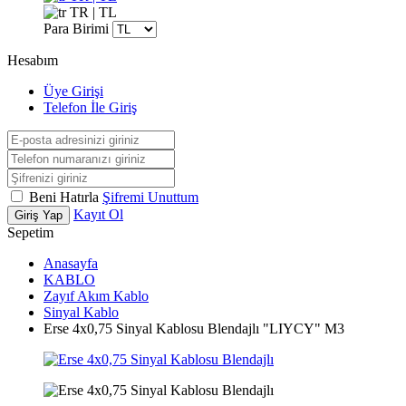
TR | TL
Para Birimi
Hesabım
Üye Girişi
Telefon İle Giriş
Beni Hatırla
Şifremi Unuttum
Kayıt Ol
Giriş Yap
Sepetim
Anasayfa
KABLO
Zayıf Akım Kablo
Sinyal Kablo
Erse 4x0,75 Sinyal Kablosu Blendajlı "LIYCY" M3