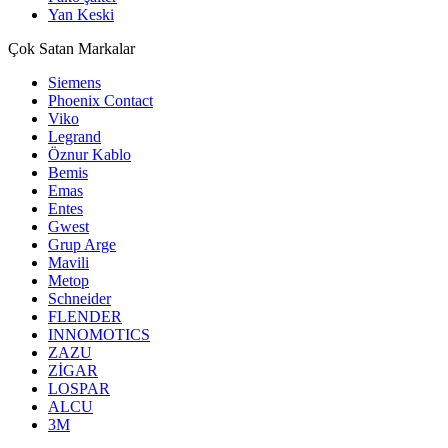
Yan Keski
Çok Satan Markalar
Siemens
Phoenix Contact
Viko
Legrand
Öznur Kablo
Bemis
Emas
Entes
Gwest
Grup Arge
Mavili
Metop
Schneider
FLENDER
INNOMOTICS
ZAZU
ZİGAR
LOSPAR
ALCU
3M