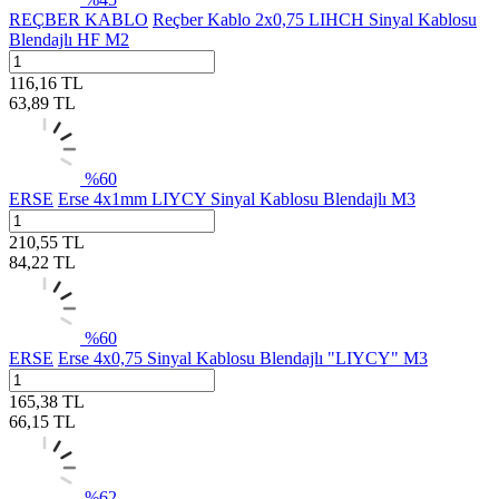
REÇBER KABLO
Reçber Kablo 2x0,75 LIHCH Sinyal Kablosu
Blendajlı HF M2
116,16
TL
63,89
TL
%
60
ERSE
Erse 4x1mm LIYCY Sinyal Kablosu Blendajlı M3
210,55
TL
84,22
TL
%
60
ERSE
Erse 4x0,75 Sinyal Kablosu Blendajlı "LIYCY" M3
165,38
TL
66,15
TL
%
62