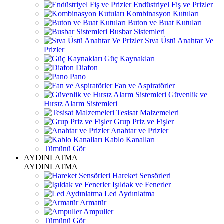
Endüstriyel Fiş ve Prizler
Kombinasyon Kutuları
Buton ve Buat Kutuları
Busbar Sistemleri
Sıva Üstü Anahtar Ve
Prizler
Güç Kaynakları
Diafon
Pano
Fan ve Aspiratörler
Güvenlik ve
Hırsız Alarm Sistemleri
Tesisat Malzemeleri
Grup Priz ve Fişler
Anahtar ve Prizler
Kablo Kanalları
Tümünü Gör
AYDINLATMA
AYDINLATMA
Hareket Sensörleri
Işıldak ve Fenerler
Led Aydınlatma
Armatür
Ampuller
Tümünü Gör