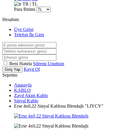
TR | TL
Para Birimi
Hesabım
Üye Girişi
Telefon İle Giriş
Beni Hatırla
Şifremi Unuttum
Kayıt Ol
Giriş Yap
Sepetim
Anasayfa
KABLO
Zayıf Akım Kablo
Sinyal Kablo
Erse 4x0,22 Sinyal Kablosu Blendajlı "LIYCY"