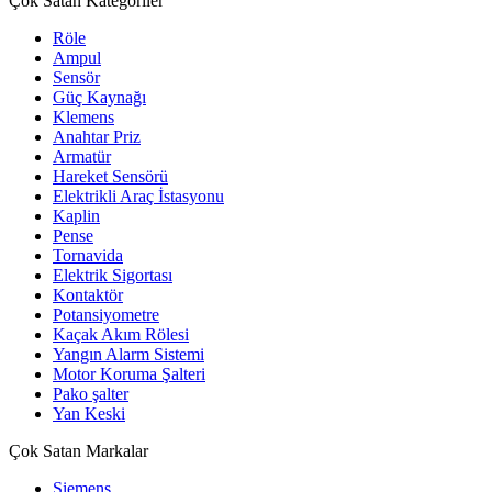
Çok Satan Kategoriler
Röle
Ampul
Sensör
Güç Kaynağı
Klemens
Anahtar Priz
Armatür
Hareket Sensörü
Elektrikli Araç İstasyonu
Kaplin
Pense
Tornavida
Elektrik Sigortası
Kontaktör
Potansiyometre
Kaçak Akım Rölesi
Yangın Alarm Sistemi
Motor Koruma Şalteri
Pako şalter
Yan Keski
Çok Satan Markalar
Siemens