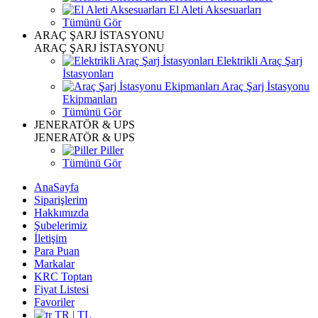
El Aleti Aksesuarları
Tümünü Gör
ARAÇ ŞARJ İSTASYONU
ARAÇ ŞARJ İSTASYONU
Elektrikli Araç Şarj
İstasyonları
Araç Şarj İstasyonu
Ekipmanları
Tümünü Gör
JENERATÖR & UPS
JENERATÖR & UPS
Piller
Tümünü Gör
AnaSayfa
Siparişlerim
Hakkımızda
Şubelerimiz
İletişim
Para Puan
Markalar
KRC Toptan
Fiyat Listesi
Favoriler
TR | TL