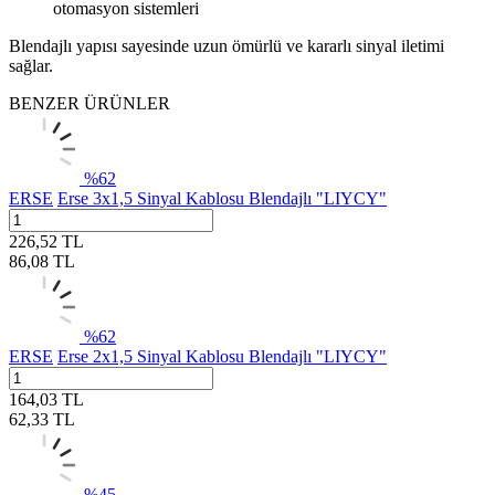
otomasyon sistemleri
Blendajlı yapısı sayesinde uzun ömürlü ve kararlı sinyal iletimi
sağlar.
BENZER ÜRÜNLER
%
62
ERSE
Erse 3x1,5 Sinyal Kablosu Blendajlı "LIYCY"
226,52
TL
86,08
TL
%
62
ERSE
Erse 2x1,5 Sinyal Kablosu Blendajlı "LIYCY"
164,03
TL
62,33
TL
%
45