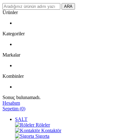
ARA
Ürünler
Kategoriler
Markalar
Kombinler
Sonuç bulunamadı.
Hesabım
Sepetim
(
0
)
ŞALT
Röleler
Kontaktör
Sigorta