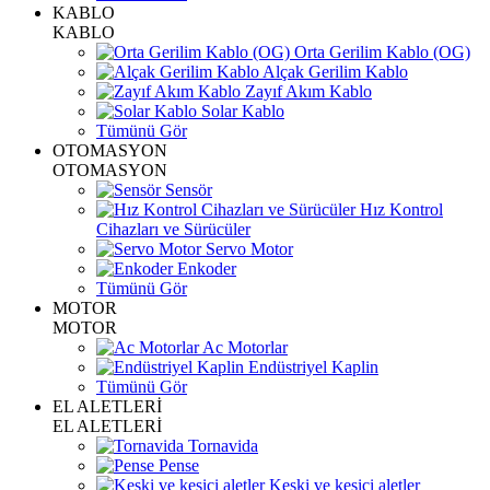
KABLO
KABLO
Orta Gerilim Kablo (OG)
Alçak Gerilim Kablo
Zayıf Akım Kablo
Solar Kablo
Tümünü Gör
OTOMASYON
OTOMASYON
Sensör
Hız Kontrol
Cihazları ve Sürücüler
Servo Motor
Enkoder
Tümünü Gör
MOTOR
MOTOR
Ac Motorlar
Endüstriyel Kaplin
Tümünü Gör
EL ALETLERİ
EL ALETLERİ
Tornavida
Pense
Keski ve kesici aletler