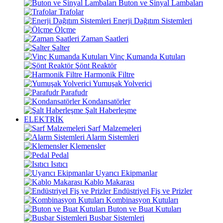
Buton ve Sinyal Lambaları
Trafolar
Enerji Dağıtım Sistemleri
Ölçme
Zaman Saatleri
Şalter
Vinç Kumanda Kutuları
Şönt Reaktör
Harmonik Filtre
Yumuşak Yolverici
Parafudr
Kondansatörler
Şalt Haberleşme
ELEKTRİK
Sarf Malzemeleri
Alarm Sistemleri
Klemensler
Pedal
Isıtıcı
Uyarıcı Ekipmanlar
Kablo Makarası
Endüstriyel Fiş ve Prizler
Kombinasyon Kutuları
Buton ve Buat Kutuları
Busbar Sistemleri