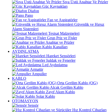
Sıva Üstü Anahtar Ve Prizler
Güç Kaynakları
Diafon
Pano
Fan ve Aspiratörler
Güvenlik ve Hırsız
Alarm Sistemleri
Tesisat Malzemeleri
Grup Priz ve Fişler
Anahtar ve Prizler
Kablo Kanalları
AYDINLATMA
Hareket Sensörleri
Işıldak ve Fenerler
Led Aydınlatma
Armatür
Ampuller
KABLO
Orta Gerilim Kablo (OG)
Alçak Gerilim Kablo
Zayıf Akım Kablo
Solar Kablo
OTOMASYON
Sensör
Hız Kontrol Cihazları