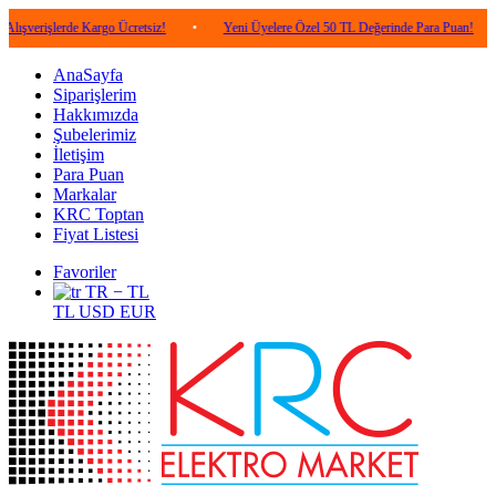
erde Kargo Ücretsiz!
•
Yeni Üyelere Özel 50 TL Değerinde Para Puan!
•
5.00
AnaSayfa
Siparişlerim
Hakkımızda
Şubelerimiz
İletişim
Para Puan
Markalar
KRC Toptan
Fiyat Listesi
Favoriler
TR − TL
TL
USD
EUR