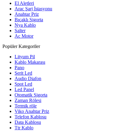
El Aletleri
Araç Şarj İstasyonu
Anahtar Priz
Bıçaklı Sigorta
Nya Kablo
Şalter
Ac Motor
Popüler Kategoriler
Lityum Pil
Kablo Makarası
Pano
Şerit Led
Audio Diafon
Spot Led
Led Panel
Otomatik Sigorta
Zaman Rölesi
Termik röle
Viko Anahtar Priz
Telefon Kablosu
Data Kablosu
Ttr Kablo