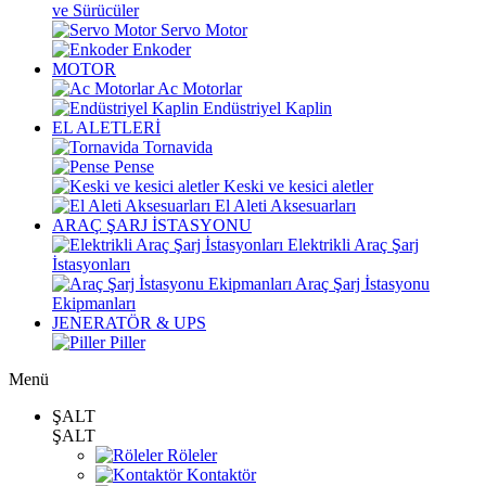
ve Sürücüler
Servo Motor
Enkoder
MOTOR
Ac Motorlar
Endüstriyel Kaplin
EL ALETLERİ
Tornavida
Pense
Keski ve kesici aletler
El Aleti Aksesuarları
ARAÇ ŞARJ İSTASYONU
Elektrikli Araç Şarj
İstasyonları
Araç Şarj İstasyonu
Ekipmanları
JENERATÖR & UPS
Piller
Menü
ŞALT
ŞALT
Röleler
Kontaktör