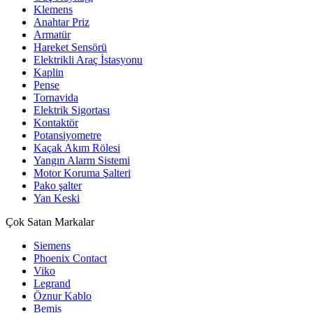
Klemens
Anahtar Priz
Armatür
Hareket Sensörü
Elektrikli Araç İstasyonu
Kaplin
Pense
Tornavida
Elektrik Sigortası
Kontaktör
Potansiyometre
Kaçak Akım Rölesi
Yangın Alarm Sistemi
Motor Koruma Şalteri
Pako şalter
Yan Keski
Çok Satan Markalar
Siemens
Phoenix Contact
Viko
Legrand
Öznur Kablo
Bemis