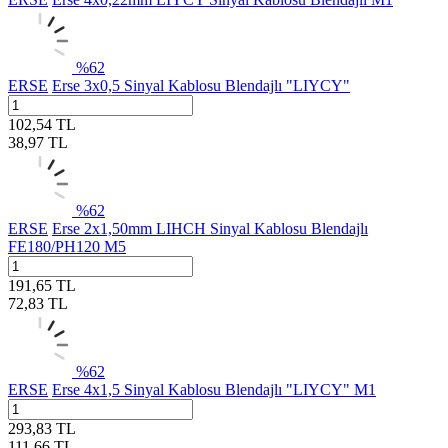
%
62
ERSE
Erse 3x0,5 Sinyal Kablosu Blendajlı "LIYCY"
102,54
TL
38,97
TL
%
62
ERSE
Erse 2x1,50mm LIHCH Sinyal Kablosu Blendajlı
FE180/PH120 M5
191,65
TL
72,83
TL
%
62
ERSE
Erse 4x1,5 Sinyal Kablosu Blendajlı "LIYCY" M1
293,83
TL
111,66
TL