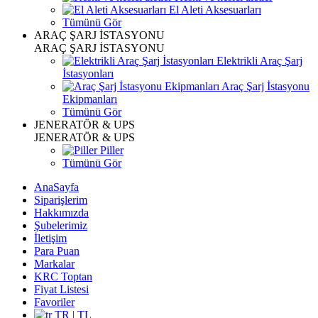
El Aleti Aksesuarları
Tümünü Gör
ARAÇ ŞARJ İSTASYONU
ARAÇ ŞARJ İSTASYONU
Elektrikli Araç Şarj
İstasyonları
Araç Şarj İstasyonu
Ekipmanları
Tümünü Gör
JENERATÖR & UPS
JENERATÖR & UPS
Piller
Tümünü Gör
AnaSayfa
Siparişlerim
Hakkımızda
Şubelerimiz
İletişim
Para Puan
Markalar
KRC Toptan
Fiyat Listesi
Favoriler
TR | TL