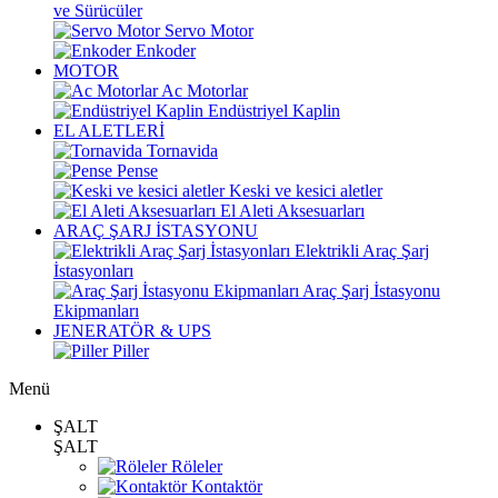
ve Sürücüler
Servo Motor
Enkoder
MOTOR
Ac Motorlar
Endüstriyel Kaplin
EL ALETLERİ
Tornavida
Pense
Keski ve kesici aletler
El Aleti Aksesuarları
ARAÇ ŞARJ İSTASYONU
Elektrikli Araç Şarj
İstasyonları
Araç Şarj İstasyonu
Ekipmanları
JENERATÖR & UPS
Piller
Menü
ŞALT
ŞALT
Röleler
Kontaktör