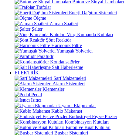
Buton ve Sinyal Lambaları
Trafolar
Enerji Dağıtım Sistemleri
Ölçme
Zaman Saatleri
Şalter
Vinç Kumanda Kutuları
Şönt Reaktör
Harmonik Filtre
Yumuşak Yolverici
Parafudr
Kondansatörler
Şalt Haberleşme
ELEKTRİK
Sarf Malzemeleri
Alarm Sistemleri
Klemensler
Pedal
Isıtıcı
Uyarıcı Ekipmanlar
Kablo Makarası
Endüstriyel Fiş ve Prizler
Kombinasyon Kutuları
Buton ve Buat Kutuları
Busbar Sistemleri