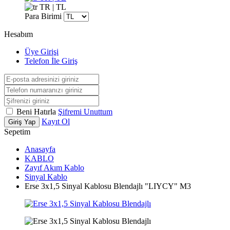
TR | TL
Para Birimi
Hesabım
Üye Girişi
Telefon İle Giriş
Beni Hatırla
Şifremi Unuttum
Kayıt Ol
Giriş Yap
Sepetim
Anasayfa
KABLO
Zayıf Akım Kablo
Sinyal Kablo
Erse 3x1,5 Sinyal Kablosu Blendajlı "LIYCY" M3