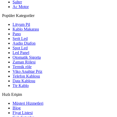
Şalter
Ac Motor
Popüler Kategoriler
Lityum Pil
Kablo Makarası
Pano
Şerit Led
Audio Diafon
Spot Led
Led Panel
Otomatik Sigorta
Zaman Rölesi
Termik röle
Viko Anahtar Priz
Telefon Kablosu
Data Kablosu
Ttr Kablo
Hızlı Erişim
Müşteri Hizmetleri
Blog
Fiyat Listesi