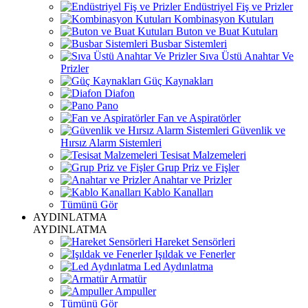
Endüstriyel Fiş ve Prizler
Kombinasyon Kutuları
Buton ve Buat Kutuları
Busbar Sistemleri
Sıva Üstü Anahtar Ve
Prizler
Güç Kaynakları
Diafon
Pano
Fan ve Aspiratörler
Güvenlik ve
Hırsız Alarm Sistemleri
Tesisat Malzemeleri
Grup Priz ve Fişler
Anahtar ve Prizler
Kablo Kanalları
Tümünü Gör
AYDINLATMA
AYDINLATMA
Hareket Sensörleri
Işıldak ve Fenerler
Led Aydınlatma
Armatür
Ampuller
Tümünü Gör