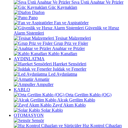
Sıva Üstü Anahtar Ve Prizler
Güç Kaynakları
Diafon
Pano
Fan ve Aspiratörler
Güvenlik ve Hırsız
Alarm Sistemleri
Tesisat Malzemeleri
Grup Priz ve Fişler
Anahtar ve Prizler
Kablo Kanalları
AYDINLATMA
Hareket Sensörleri
Işıldak ve Fenerler
Led Aydınlatma
Armatür
Ampuller
KABLO
Orta Gerilim Kablo (OG)
Alçak Gerilim Kablo
Zayıf Akım Kablo
Solar Kablo
OTOMASYON
Sensör
Hız Kontrol Cihazları