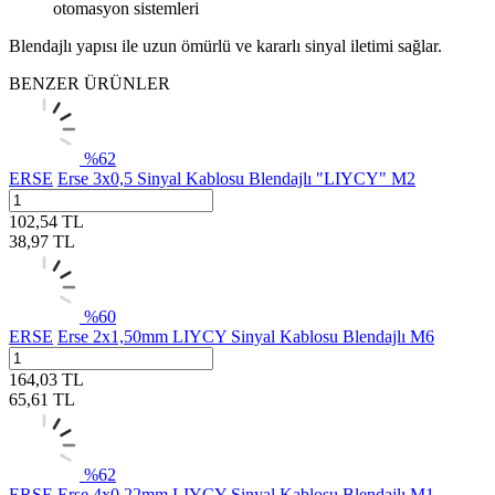
otomasyon sistemleri
Blendajlı yapısı ile uzun ömürlü ve kararlı sinyal iletimi sağlar.
BENZER ÜRÜNLER
%
62
ERSE
Erse 3x0,5 Sinyal Kablosu Blendajlı "LIYCY" M2
102,54
TL
38,97
TL
%
60
ERSE
Erse 2x1,50mm LIYCY Sinyal Kablosu Blendajlı M6
164,03
TL
65,61
TL
%
62
ERSE
Erse 4x0,22mm LIYCY Sinyal Kablosu Blendajlı M1