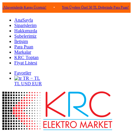
lerde Kargo Ücretsiz!
•
Yeni Üyelere Özel 50 TL Değerinde Para Puan!
•
5.0
AnaSayfa
Siparişlerim
Hakkımızda
Şubelerimiz
İletişim
Para Puan
Markalar
KRC Toptan
Fiyat Listesi
Favoriler
TR − TL
TL
USD
EUR