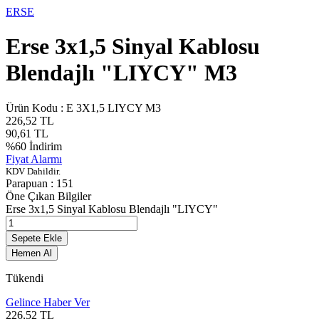
ERSE
Erse 3x1,5 Sinyal Kablosu
Blendajlı "LIYCY" M3
Ürün Kodu :
E 3X1,5 LIYCY M3
226,52
TL
90,61
TL
%
60
İndirim
Fiyat Alarmı
KDV Dahildir.
Parapuan :
151
Öne Çıkan Bilgiler
Erse 3x1,5 Sinyal Kablosu Blendajlı "LIYCY"
Sepete Ekle
Hemen Al
Tükendi
Gelince Haber Ver
226,52
TL