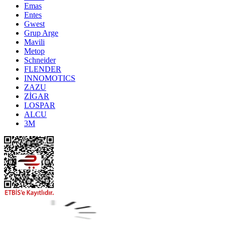
Emas
Entes
Gwest
Grup Arge
Mavili
Metop
Schneider
FLENDER
INNOMOTICS
ZAZU
ZİGAR
LOSPAR
ALCU
3M