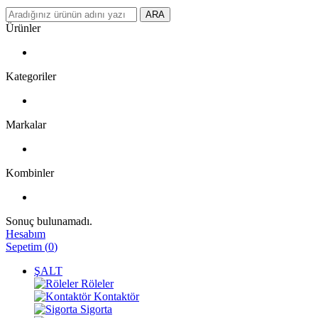
ARA
Ürünler
Kategoriler
Markalar
Kombinler
Sonuç bulunamadı.
Hesabım
Sepetim
(
0
)
ŞALT
Röleler
Kontaktör
Sigorta