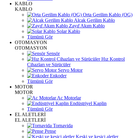
KABLO
KABLO
Orta Gerilim Kablo (OG)
Alçak Gerilim Kablo
Zayıf Akım Kablo
Solar Kablo
Tümünü Gör
OTOMASYON
OTOMASYON
Sensör
Hız Kontrol
Cihazları ve Sürücüler
Servo Motor
Enkoder
Tümünü Gör
MOTOR
MOTOR
Ac Motorlar
Endüstriyel Kaplin
Tümünü Gör
EL ALETLERİ
EL ALETLERİ
Tornavida
Pense
Keski ve kesici aletler