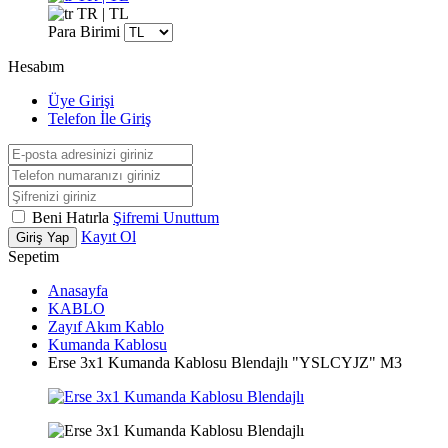
TR | TL
Para Birimi
Hesabım
Üye Girişi
Telefon İle Giriş
Beni Hatırla
Şifremi Unuttum
Kayıt Ol
Giriş Yap
Sepetim
Anasayfa
KABLO
Zayıf Akım Kablo
Kumanda Kablosu
Erse 3x1 Kumanda Kablosu Blendajlı "YSLCYJZ" M3