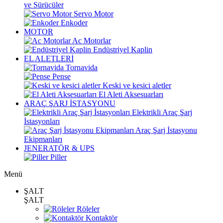
ve Sürücüler
Servo Motor
Enkoder
MOTOR
Ac Motorlar
Endüstriyel Kaplin
EL ALETLERİ
Tornavida
Pense
Keski ve kesici aletler
El Aleti Aksesuarları
ARAÇ ŞARJ İSTASYONU
Elektrikli Araç Şarj
İstasyonları
Araç Şarj İstasyonu
Ekipmanları
JENERATÖR & UPS
Piller
Menü
ŞALT
ŞALT
Röleler
Kontaktör