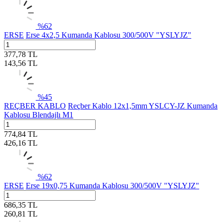
%
62
ERSE
Erse 4x2,5 Kumanda Kablosu 300/500V "YSLYJZ"
377,78
TL
143,56
TL
%
45
REÇBER KABLO
Reçber Kablo 12x1,5mm YSLCY-JZ Kumanda
Kablosu Blendajlı M1
774,84
TL
426,16
TL
%
62
ERSE
Erse 19x0,75 Kumanda Kablosu 300/500V "YSLYJZ"
686,35
TL
260,81
TL