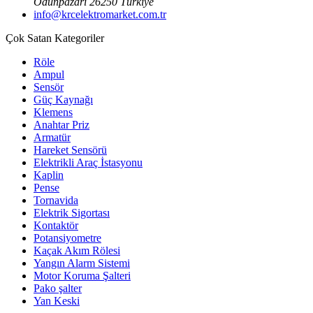
Odunpazarı 26250 Türkiye
info@krcelektromarket.com.tr
Çok Satan Kategoriler
Röle
Ampul
Sensör
Güç Kaynağı
Klemens
Anahtar Priz
Armatür
Hareket Sensörü
Elektrikli Araç İstasyonu
Kaplin
Pense
Tornavida
Elektrik Sigortası
Kontaktör
Potansiyometre
Kaçak Akım Rölesi
Yangın Alarm Sistemi
Motor Koruma Şalteri
Pako şalter
Yan Keski