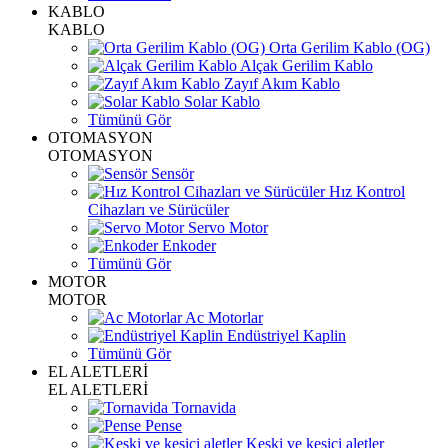
KABLO
KABLO
Orta Gerilim Kablo (OG)
Alçak Gerilim Kablo
Zayıf Akım Kablo
Solar Kablo
Tümünü Gör
OTOMASYON
OTOMASYON
Sensör
Hız Kontrol
Cihazları ve Sürücüler
Servo Motor
Enkoder
Tümünü Gör
MOTOR
MOTOR
Ac Motorlar
Endüstriyel Kaplin
Tümünü Gör
EL ALETLERİ
EL ALETLERİ
Tornavida
Pense
Keski ve kesici aletler