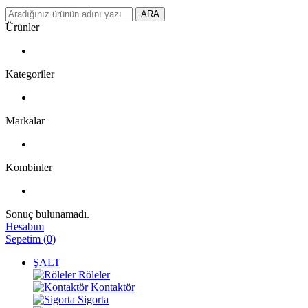
ARA
Ürünler
Kategoriler
Markalar
Kombinler
Sonuç bulunamadı.
Hesabım
Sepetim
(
0
)
ŞALT
Röleler
Kontaktör
Sigorta