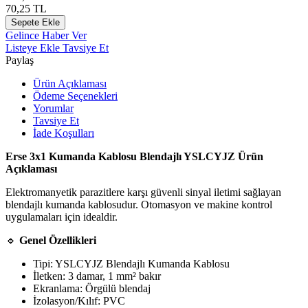
70,25
TL
Sepete Ekle
Gelince Haber Ver
Listeye Ekle
Tavsiye Et
Paylaş
Ürün Açıklaması
Ödeme Seçenekleri
Yorumlar
Tavsiye Et
İade Koşulları
Erse 3x1 Kumanda Kablosu Blendajlı YSLCYJZ Ürün
Açıklaması
Elektromanyetik parazitlere karşı güvenli sinyal iletimi sağlayan
blendajlı kumanda kablosudur. Otomasyon ve makine kontrol
uygulamaları için idealdir.
🔹
Genel Özellikleri
Tipi: YSLCYJZ Blendajlı Kumanda Kablosu
İletken: 3 damar, 1 mm² bakır
Ekranlama: Örgülü blendaj
İzolasyon/Kılıf: PVC