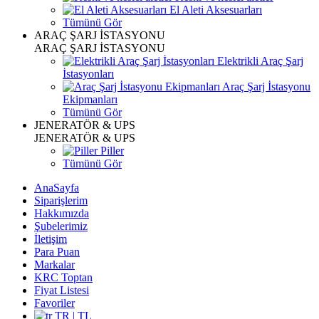
El Aleti Aksesuarları
Tümünü Gör
ARAÇ ŞARJ İSTASYONU
ARAÇ ŞARJ İSTASYONU
Elektrikli Araç Şarj
İstasyonları
Araç Şarj İstasyonu
Ekipmanları
Tümünü Gör
JENERATÖR & UPS
JENERATÖR & UPS
Piller
Tümünü Gör
AnaSayfa
Siparişlerim
Hakkımızda
Şubelerimiz
İletişim
Para Puan
Markalar
KRC Toptan
Fiyat Listesi
Favoriler
TR | TL