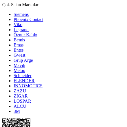
Çok Satan Markalar
Siemens
Phoenix Contact
Viko
Legrand
Öznur Kablo
Bemis
Emas
Entes
Gwest
Grup Arge
Mavili
Metop
Schneider
FLENDER
INNOMOTICS
ZAZU
ZİGAR
LOSPAR
ALCU
3M