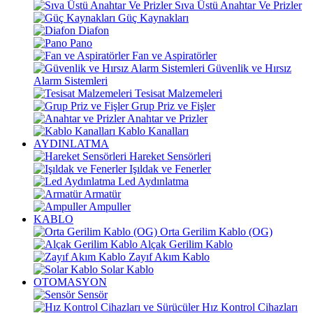
Sıva Üstü Anahtar Ve Prizler
Güç Kaynakları
Diafon
Pano
Fan ve Aspiratörler
Güvenlik ve Hırsız
Alarm Sistemleri
Tesisat Malzemeleri
Grup Priz ve Fişler
Anahtar ve Prizler
Kablo Kanalları
AYDINLATMA
Hareket Sensörleri
Işıldak ve Fenerler
Led Aydınlatma
Armatür
Ampuller
KABLO
Orta Gerilim Kablo (OG)
Alçak Gerilim Kablo
Zayıf Akım Kablo
Solar Kablo
OTOMASYON
Sensör
Hız Kontrol Cihazları