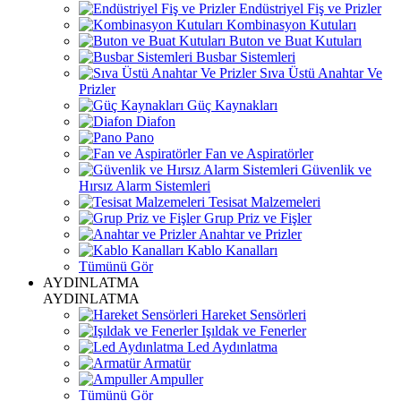
Endüstriyel Fiş ve Prizler
Kombinasyon Kutuları
Buton ve Buat Kutuları
Busbar Sistemleri
Sıva Üstü Anahtar Ve
Prizler
Güç Kaynakları
Diafon
Pano
Fan ve Aspiratörler
Güvenlik ve
Hırsız Alarm Sistemleri
Tesisat Malzemeleri
Grup Priz ve Fişler
Anahtar ve Prizler
Kablo Kanalları
Tümünü Gör
AYDINLATMA
AYDINLATMA
Hareket Sensörleri
Işıldak ve Fenerler
Led Aydınlatma
Armatür
Ampuller
Tümünü Gör