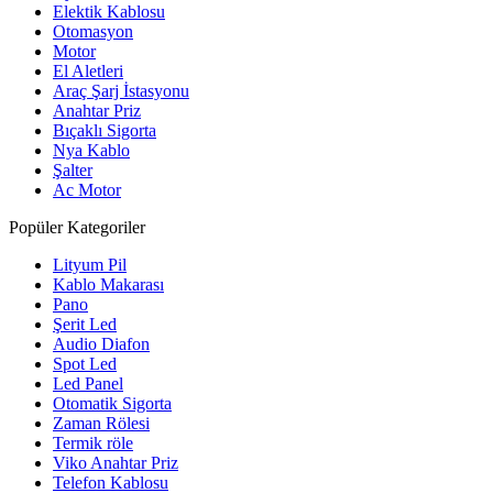
Elektik Kablosu
Otomasyon
Motor
El Aletleri
Araç Şarj İstasyonu
Anahtar Priz
Bıçaklı Sigorta
Nya Kablo
Şalter
Ac Motor
Popüler Kategoriler
Lityum Pil
Kablo Makarası
Pano
Şerit Led
Audio Diafon
Spot Led
Led Panel
Otomatik Sigorta
Zaman Rölesi
Termik röle
Viko Anahtar Priz
Telefon Kablosu