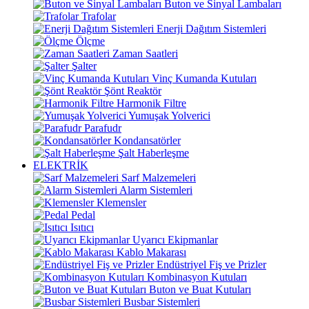
Buton ve Sinyal Lambaları
Trafolar
Enerji Dağıtım Sistemleri
Ölçme
Zaman Saatleri
Şalter
Vinç Kumanda Kutuları
Şönt Reaktör
Harmonik Filtre
Yumuşak Yolverici
Parafudr
Kondansatörler
Şalt Haberleşme
ELEKTRİK
Sarf Malzemeleri
Alarm Sistemleri
Klemensler
Pedal
Isıtıcı
Uyarıcı Ekipmanlar
Kablo Makarası
Endüstriyel Fiş ve Prizler
Kombinasyon Kutuları
Buton ve Buat Kutuları
Busbar Sistemleri