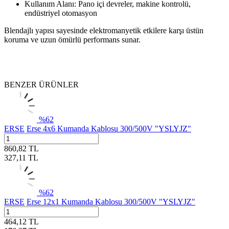
Kullanım Alanı: Pano içi devreler, makine kontrolü,
endüstriyel otomasyon
Blendajlı yapısı sayesinde elektromanyetik etkilere karşı üstün
koruma ve uzun ömürlü performans sunar.
BENZER ÜRÜNLER
%
62
ERSE
Erse 4x6 Kumanda Kablosu 300/500V "YSLYJZ"
860,82
TL
327,11
TL
%
62
ERSE
Erse 12x1 Kumanda Kablosu 300/500V "YSLYJZ"
464,12
TL