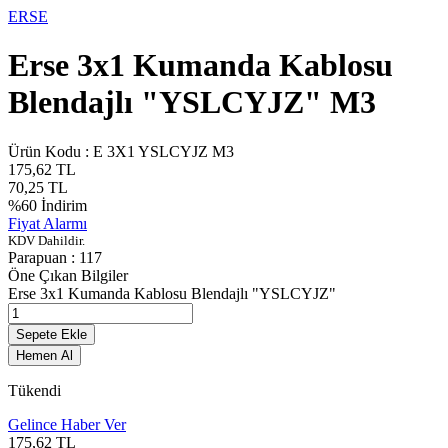
ERSE
Erse 3x1 Kumanda Kablosu
Blendajlı "YSLCYJZ" M3
Ürün Kodu :
E 3X1 YSLCYJZ M3
175,62
TL
70,25
TL
%
60
İndirim
Fiyat Alarmı
KDV Dahildir.
Parapuan :
117
Öne Çıkan Bilgiler
Erse 3x1 Kumanda Kablosu Blendajlı "YSLCYJZ"
Sepete Ekle
Hemen Al
Tükendi
Gelince Haber Ver
175,62
TL