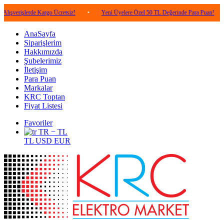
lerde Kargo Ücretsiz!
•
Yeni Üyelere Özel 50 TL Değerinde Para Puan!
•
5.0
AnaSayfa
Siparişlerim
Hakkımızda
Şubelerimiz
İletişim
Para Puan
Markalar
KRC Toptan
Fiyat Listesi
Favoriler
TR − TL
TL
USD
EUR