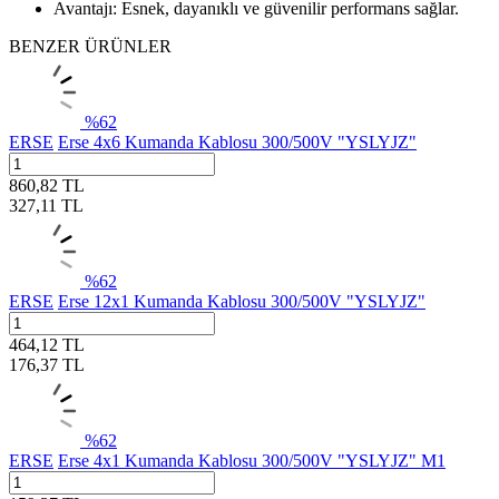
Avantajı: Esnek, dayanıklı ve güvenilir performans sağlar.
BENZER ÜRÜNLER
%
62
ERSE
Erse 4x6 Kumanda Kablosu 300/500V "YSLYJZ"
860,82
TL
327,11
TL
%
62
ERSE
Erse 12x1 Kumanda Kablosu 300/500V "YSLYJZ"
464,12
TL
176,37
TL
%
62
ERSE
Erse 4x1 Kumanda Kablosu 300/500V "YSLYJZ" M1