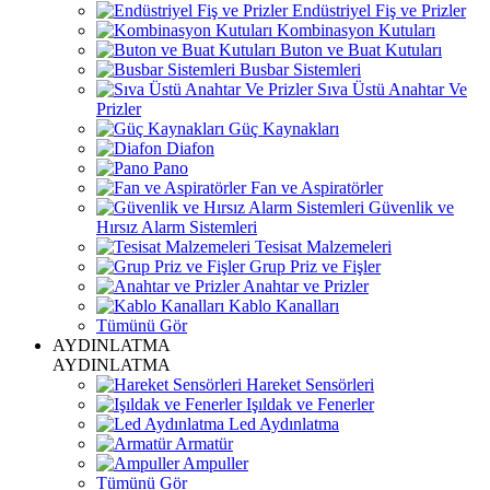
Endüstriyel Fiş ve Prizler
Kombinasyon Kutuları
Buton ve Buat Kutuları
Busbar Sistemleri
Sıva Üstü Anahtar Ve
Prizler
Güç Kaynakları
Diafon
Pano
Fan ve Aspiratörler
Güvenlik ve
Hırsız Alarm Sistemleri
Tesisat Malzemeleri
Grup Priz ve Fişler
Anahtar ve Prizler
Kablo Kanalları
Tümünü Gör
AYDINLATMA
AYDINLATMA
Hareket Sensörleri
Işıldak ve Fenerler
Led Aydınlatma
Armatür
Ampuller
Tümünü Gör