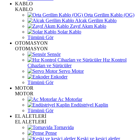
KABLO
KABLO
Orta Gerilim Kablo (OG)
Alçak Gerilim Kablo
Zayıf Akım Kablo
Solar Kablo
Tümünü Gör
OTOMASYON
OTOMASYON
Sensör
Hız Kontrol
Cihazları ve Sürücüler
Servo Motor
Enkoder
Tümünü Gör
MOTOR
MOTOR
Ac Motorlar
Endüstriyel Kaplin
Tümünü Gör
EL ALETLERİ
EL ALETLERİ
Tornavida
Pense
Keski ve kesici aletler