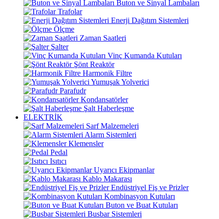
Buton ve Sinyal Lambaları
Trafolar
Enerji Dağıtım Sistemleri
Ölçme
Zaman Saatleri
Şalter
Vinç Kumanda Kutuları
Şönt Reaktör
Harmonik Filtre
Yumuşak Yolverici
Parafudr
Kondansatörler
Şalt Haberleşme
ELEKTRİK
Sarf Malzemeleri
Alarm Sistemleri
Klemensler
Pedal
Isıtıcı
Uyarıcı Ekipmanlar
Kablo Makarası
Endüstriyel Fiş ve Prizler
Kombinasyon Kutuları
Buton ve Buat Kutuları
Busbar Sistemleri