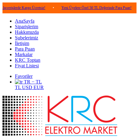
rde Kargo Ücretsiz!
•
Yeni Üyelere Özel 50 TL Değerinde Para Puan!
•
5.000
AnaSayfa
Siparişlerim
Hakkımızda
Şubelerimiz
İletişim
Para Puan
Markalar
KRC Toptan
Fiyat Listesi
Favoriler
TR − TL
TL
USD
EUR