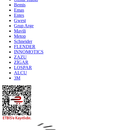
Bemis
Emas
Entes
Gwest
Grup Arge
Mavili
Metop
Schneider
FLENDER
INNOMOTICS
ZAZU
ZİGAR
LOSPAR
ALCU
3M