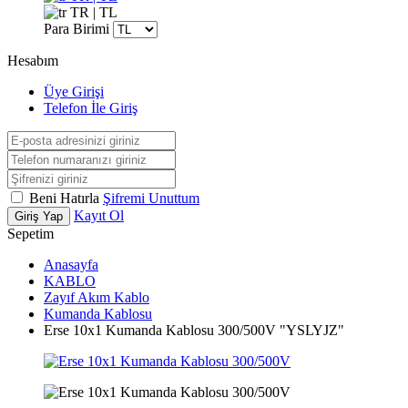
TR | TL
Para Birimi
Hesabım
Üye Girişi
Telefon İle Giriş
Beni Hatırla
Şifremi Unuttum
Kayıt Ol
Giriş Yap
Sepetim
Anasayfa
KABLO
Zayıf Akım Kablo
Kumanda Kablosu
Erse 10x1 Kumanda Kablosu 300/500V "YSLYJZ"