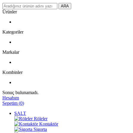
ARA
Ürünler
Kategoriler
Markalar
Kombinler
Sonuç bulunamadı.
Hesabım
Sepetim
(
0
)
ŞALT
Röleler
Kontaktör
Sigorta