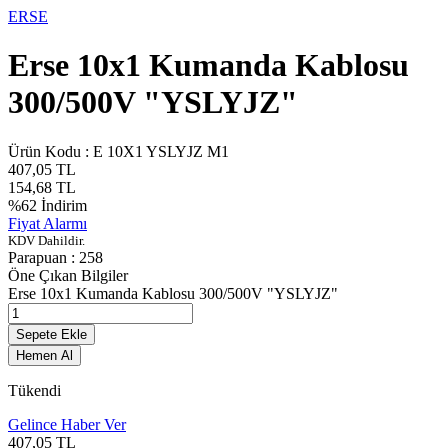
ERSE
Erse 10x1 Kumanda Kablosu
300/500V "YSLYJZ"
Ürün Kodu :
E 10X1 YSLYJZ M1
407,05
TL
154,68
TL
%
62
İndirim
Fiyat Alarmı
KDV Dahildir.
Parapuan :
258
Öne Çıkan Bilgiler
Erse 10x1 Kumanda Kablosu 300/500V "YSLYJZ"
Sepete Ekle
Hemen Al
Tükendi
Gelince Haber Ver
407,05
TL