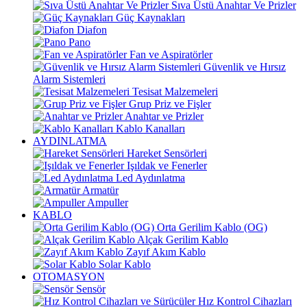
Sıva Üstü Anahtar Ve Prizler
Güç Kaynakları
Diafon
Pano
Fan ve Aspiratörler
Güvenlik ve Hırsız
Alarm Sistemleri
Tesisat Malzemeleri
Grup Priz ve Fişler
Anahtar ve Prizler
Kablo Kanalları
AYDINLATMA
Hareket Sensörleri
Işıldak ve Fenerler
Led Aydınlatma
Armatür
Ampuller
KABLO
Orta Gerilim Kablo (OG)
Alçak Gerilim Kablo
Zayıf Akım Kablo
Solar Kablo
OTOMASYON
Sensör
Hız Kontrol Cihazları