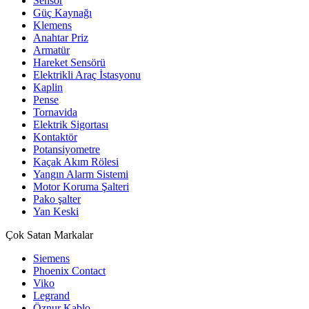
Sensör
Güç Kaynağı
Klemens
Anahtar Priz
Armatür
Hareket Sensörü
Elektrikli Araç İstasyonu
Kaplin
Pense
Tornavida
Elektrik Sigortası
Kontaktör
Potansiyometre
Kaçak Akım Rölesi
Yangın Alarm Sistemi
Motor Koruma Şalteri
Pako şalter
Yan Keski
Çok Satan Markalar
Siemens
Phoenix Contact
Viko
Legrand
Öznur Kablo