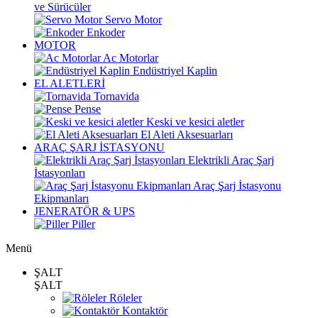
ve Sürücüler
Servo Motor
Enkoder
MOTOR
Ac Motorlar
Endüstriyel Kaplin
EL ALETLERİ
Tornavida
Pense
Keski ve kesici aletler
El Aleti Aksesuarları
ARAÇ ŞARJ İSTASYONU
Elektrikli Araç Şarj
İstasyonları
Araç Şarj İstasyonu
Ekipmanları
JENERATÖR & UPS
Piller
Menü
ŞALT
ŞALT
Röleler
Kontaktör