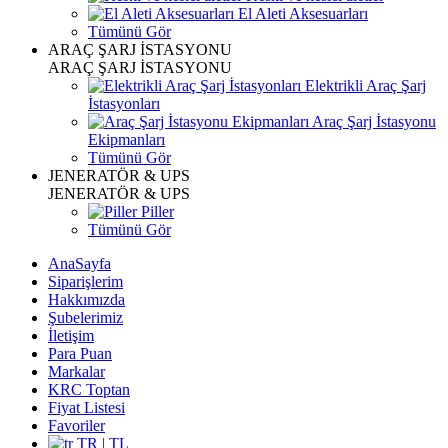
El Aleti Aksesuarları
Tümünü Gör
ARAÇ ŞARJ İSTASYONU
ARAÇ ŞARJ İSTASYONU
Elektrikli Araç Şarj
İstasyonları
Araç Şarj İstasyonu
Ekipmanları
Tümünü Gör
JENERATÖR & UPS
JENERATÖR & UPS
Piller
Tümünü Gör
AnaSayfa
Siparişlerim
Hakkımızda
Şubelerimiz
İletişim
Para Puan
Markalar
KRC Toptan
Fiyat Listesi
Favoriler
TR | TL