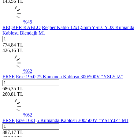
143,56
TL
%
45
REÇBER KABLO
Reçber Kablo 12x1,5mm YSLCY-JZ Kumanda
Kablosu Blendajlı M1
774,84
TL
426,16
TL
%
62
ERSE
Erse 19x0,75 Kumanda Kablosu 300/500V "YSLYJZ"
686,35
TL
260,81
TL
%
62
ERSE
Erse 16x1,5 Kumanda Kablosu 300/500V "YSLYJZ" M1
887,17
TL