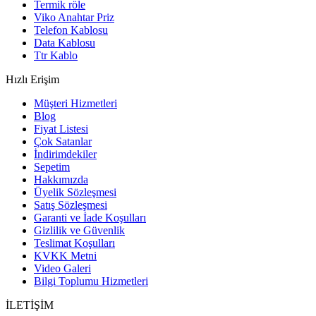
Termik röle
Viko Anahtar Priz
Telefon Kablosu
Data Kablosu
Ttr Kablo
Hızlı Erişim
Müşteri Hizmetleri
Blog
Fiyat Listesi
Çok Satanlar
İndirimdekiler
Sepetim
Hakkımızda
Üyelik Sözleşmesi
Satış Sözleşmesi
Garanti ve İade Koşulları
Gizlilik ve Güvenlik
Teslimat Koşulları
KVKK Metni
Video Galeri
Bilgi Toplumu Hizmetleri
İLETİŞİM