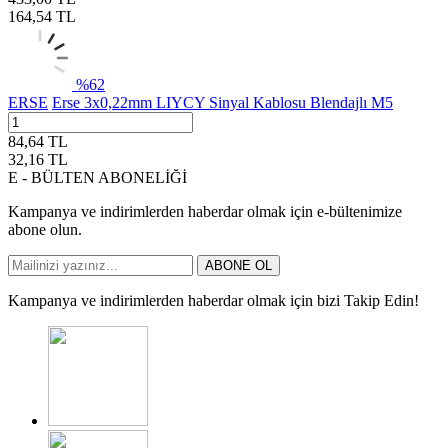
164,54
TL
%
62
ERSE
Erse 3x0,22mm LIYCY Sinyal Kablosu Blendajlı M5
84,64
TL
32,16
TL
E - BÜLTEN ABONELİĞİ
Kampanya ve indirimlerden haberdar olmak için e-bültenimize
abone olun.
ABONE OL
Kampanya ve indirimlerden haberdar olmak için bizi Takip Edin!