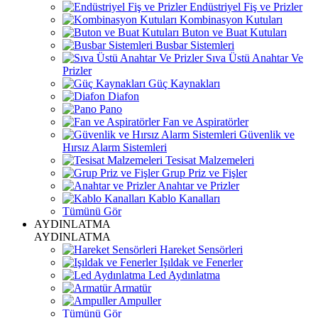
Endüstriyel Fiş ve Prizler
Kombinasyon Kutuları
Buton ve Buat Kutuları
Busbar Sistemleri
Sıva Üstü Anahtar Ve
Prizler
Güç Kaynakları
Diafon
Pano
Fan ve Aspiratörler
Güvenlik ve
Hırsız Alarm Sistemleri
Tesisat Malzemeleri
Grup Priz ve Fişler
Anahtar ve Prizler
Kablo Kanalları
Tümünü Gör
AYDINLATMA
AYDINLATMA
Hareket Sensörleri
Işıldak ve Fenerler
Led Aydınlatma
Armatür
Ampuller
Tümünü Gör