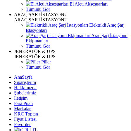
El Aleti Aksesuarları
Tümünü Gör
ARAÇ ŞARJ İSTASYONU
ARAÇ ŞARJ İSTASYONU
Elektrikli Araç Şarj
İstasyonları
Araç Şarj İstasyonu
Ekipmanları
Tümünü Gör
JENERATÖR & UPS
JENERATÖR & UPS
Piller
Tümünü Gör
AnaSayfa
Siparişlerim
Hakkımızda
Şubelerimiz
İletişim
Para Puan
Markalar
KRC Toptan
Fiyat Listesi
Favoriler
TR | TL