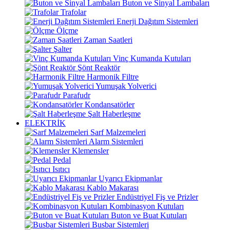
Buton ve Sinyal Lambaları
Trafolar
Enerji Dağıtım Sistemleri
Ölçme
Zaman Saatleri
Şalter
Vinç Kumanda Kutuları
Şönt Reaktör
Harmonik Filtre
Yumuşak Yolverici
Parafudr
Kondansatörler
Şalt Haberleşme
ELEKTRİK
Sarf Malzemeleri
Alarm Sistemleri
Klemensler
Pedal
Isıtıcı
Uyarıcı Ekipmanlar
Kablo Makarası
Endüstriyel Fiş ve Prizler
Kombinasyon Kutuları
Buton ve Buat Kutuları
Busbar Sistemleri