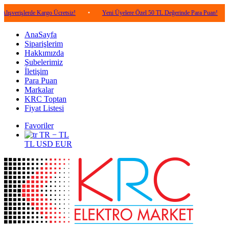
erde Kargo Ücretsiz!
•
Yeni Üyelere Özel 50 TL Değerinde Para Puan!
•
5.00
AnaSayfa
Siparişlerim
Hakkımızda
Şubelerimiz
İletişim
Para Puan
Markalar
KRC Toptan
Fiyat Listesi
Favoriler
TR − TL
TL
USD
EUR