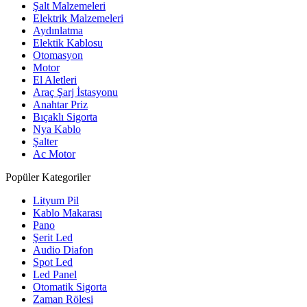
Şalt Malzemeleri
Elektrik Malzemeleri
Aydınlatma
Elektik Kablosu
Otomasyon
Motor
El Aletleri
Araç Şarj İstasyonu
Anahtar Priz
Bıçaklı Sigorta
Nya Kablo
Şalter
Ac Motor
Popüler Kategoriler
Lityum Pil
Kablo Makarası
Pano
Şerit Led
Audio Diafon
Spot Led
Led Panel
Otomatik Sigorta
Zaman Rölesi