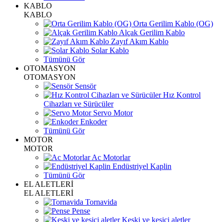
KABLO
KABLO
Orta Gerilim Kablo (OG)
Alçak Gerilim Kablo
Zayıf Akım Kablo
Solar Kablo
Tümünü Gör
OTOMASYON
OTOMASYON
Sensör
Hız Kontrol
Cihazları ve Sürücüler
Servo Motor
Enkoder
Tümünü Gör
MOTOR
MOTOR
Ac Motorlar
Endüstriyel Kaplin
Tümünü Gör
EL ALETLERİ
EL ALETLERİ
Tornavida
Pense
Keski ve kesici aletler