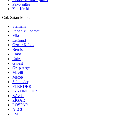
Pako şalter
Yan Keski
Çok Satan Markalar
Siemens
Phoenix Contact
Viko
Legrand
Öznur Kablo
Bemis
Emas
Entes
Gwest
Grup Arge
Mavili
Metop
Schneider
FLENDER
INNOMOTICS
ZAZU
ZİGAR
LOSPAR
ALCU
3M