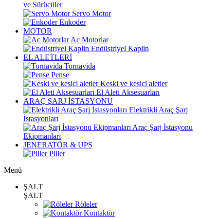
ve Sürücüler
Servo Motor
Enkoder
MOTOR
Ac Motorlar
Endüstriyel Kaplin
EL ALETLERİ
Tornavida
Pense
Keski ve kesici aletler
El Aleti Aksesuarları
ARAÇ ŞARJ İSTASYONU
Elektrikli Araç Şarj
İstasyonları
Araç Şarj İstasyonu
Ekipmanları
JENERATÖR & UPS
Piller
Menü
ŞALT
ŞALT
Röleler
Kontaktör