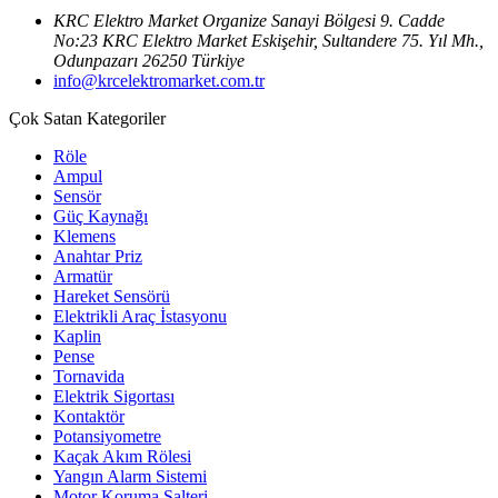
KRC Elektro Market Organize Sanayi Bölgesi 9. Cadde
No:23 KRC Elektro Market Eskişehir, Sultandere 75. Yıl Mh.,
Odunpazarı 26250 Türkiye
info@krcelektromarket.com.tr
Çok Satan Kategoriler
Röle
Ampul
Sensör
Güç Kaynağı
Klemens
Anahtar Priz
Armatür
Hareket Sensörü
Elektrikli Araç İstasyonu
Kaplin
Pense
Tornavida
Elektrik Sigortası
Kontaktör
Potansiyometre
Kaçak Akım Rölesi
Yangın Alarm Sistemi
Motor Koruma Şalteri