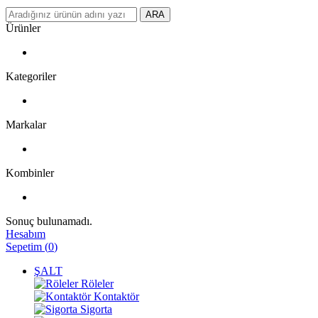
ARA
Ürünler
Kategoriler
Markalar
Kombinler
Sonuç bulunamadı.
Hesabım
Sepetim
(
0
)
ŞALT
Röleler
Kontaktör
Sigorta