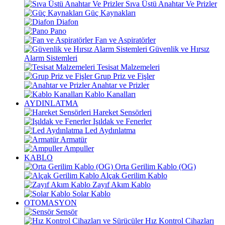
Sıva Üstü Anahtar Ve Prizler
Güç Kaynakları
Diafon
Pano
Fan ve Aspiratörler
Güvenlik ve Hırsız
Alarm Sistemleri
Tesisat Malzemeleri
Grup Priz ve Fişler
Anahtar ve Prizler
Kablo Kanalları
AYDINLATMA
Hareket Sensörleri
Işıldak ve Fenerler
Led Aydınlatma
Armatür
Ampuller
KABLO
Orta Gerilim Kablo (OG)
Alçak Gerilim Kablo
Zayıf Akım Kablo
Solar Kablo
OTOMASYON
Sensör
Hız Kontrol Cihazları