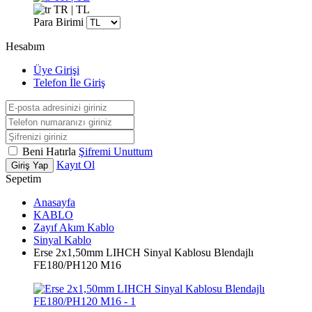
TR | TL
Para Birimi
Hesabım
Üye Girişi
Telefon İle Giriş
Beni Hatırla
Şifremi Unuttum
Kayıt Ol
Giriş Yap
Sepetim
Anasayfa
KABLO
Zayıf Akım Kablo
Sinyal Kablo
Erse 2x1,50mm LIHCH Sinyal Kablosu Blendajlı
FE180/PH120 M16