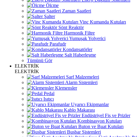
Ölçme
Zaman Saatleri
Şalter
Vinç Kumanda Kutuları
Şönt Reaktör
Harmonik Filtre
Yumuşak Yolverici
Parafudr
Kondansatörler
Şalt Haberleşme
Tümünü Gör
ELEKTRİK
ELEKTRİK
Sarf Malzemeleri
Alarm Sistemleri
Klemensler
Pedal
Isıtıcı
Uyarıcı Ekipmanlar
Kablo Makarası
Endüstriyel Fiş ve Prizler
Kombinasyon Kutuları
Buton ve Buat Kutuları
Busbar Sistemleri