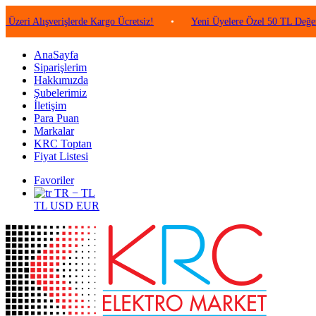
 Alışverişlerde Kargo Ücretsiz!
•
Yeni Üyelere Özel 50 TL Değerinde P
AnaSayfa
Siparişlerim
Hakkımızda
Şubelerimiz
İletişim
Para Puan
Markalar
KRC Toptan
Fiyat Listesi
Favoriler
TR − TL
TL
USD
EUR