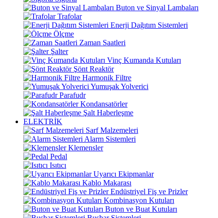
Buton ve Sinyal Lambaları
Trafolar
Enerji Dağıtım Sistemleri
Ölçme
Zaman Saatleri
Şalter
Vinç Kumanda Kutuları
Şönt Reaktör
Harmonik Filtre
Yumuşak Yolverici
Parafudr
Kondansatörler
Şalt Haberleşme
ELEKTRİK
Sarf Malzemeleri
Alarm Sistemleri
Klemensler
Pedal
Isıtıcı
Uyarıcı Ekipmanlar
Kablo Makarası
Endüstriyel Fiş ve Prizler
Kombinasyon Kutuları
Buton ve Buat Kutuları
Busbar Sistemleri