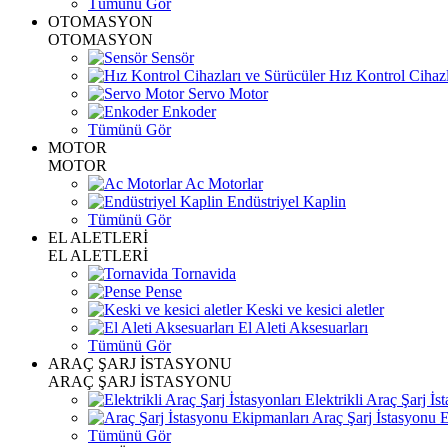
Tümünü Gör
OTOMASYON
OTOMASYON
Sensör
Hız Kontrol Cihazl
Servo Motor
Enkoder
Tümünü Gör
MOTOR
MOTOR
Ac Motorlar
Endüstriyel Kaplin
Tümünü Gör
EL ALETLERİ
EL ALETLERİ
Tornavida
Pense
Keski ve kesici aletler
El Aleti Aksesuarları
Tümünü Gör
ARAÇ ŞARJ İSTASYONU
ARAÇ ŞARJ İSTASYONU
Elektrikli Araç Şarj İst
Araç Şarj İstasyonu 
Tümünü Gör