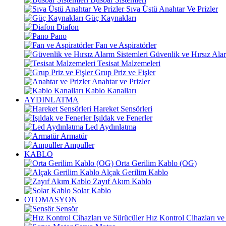
Sıva Üstü Anahtar Ve Prizler
Güç Kaynakları
Diafon
Pano
Fan ve Aspiratörler
Güvenlik ve Hırsız Alar
Tesisat Malzemeleri
Grup Priz ve Fişler
Anahtar ve Prizler
Kablo Kanalları
AYDINLATMA
Hareket Sensörleri
Işıldak ve Fenerler
Led Aydınlatma
Armatür
Ampuller
KABLO
Orta Gerilim Kablo (OG)
Alçak Gerilim Kablo
Zayıf Akım Kablo
Solar Kablo
OTOMASYON
Sensör
Hız Kontrol Cihazları ve