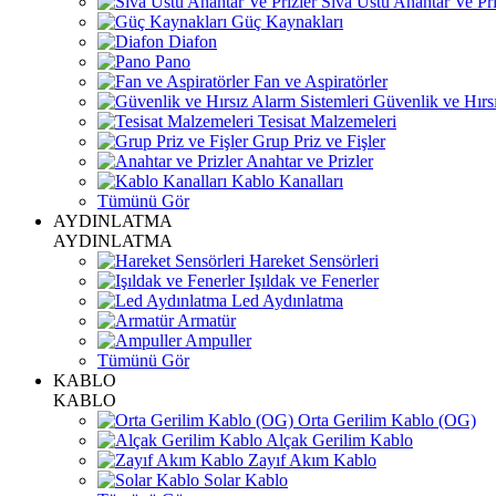
Sıva Üstü Anahtar Ve Pri
Güç Kaynakları
Diafon
Pano
Fan ve Aspiratörler
Güvenlik ve Hırsı
Tesisat Malzemeleri
Grup Priz ve Fişler
Anahtar ve Prizler
Kablo Kanalları
Tümünü Gör
AYDINLATMA
AYDINLATMA
Hareket Sensörleri
Işıldak ve Fenerler
Led Aydınlatma
Armatür
Ampuller
Tümünü Gör
KABLO
KABLO
Orta Gerilim Kablo (OG)
Alçak Gerilim Kablo
Zayıf Akım Kablo
Solar Kablo