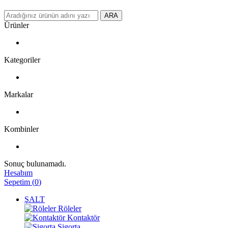
ARA
Ürünler
Kategoriler
Markalar
Kombinler
Sonuç bulunamadı.
Hesabım
Sepetim
(
0
)
ŞALT
Röleler
Kontaktör
Sigorta