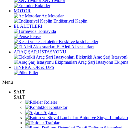
Servo Motor
Enkoder
MOTOR
Ac Motorlar
Endüstriyel Kaplin
EL ALETLERİ
Tornavida
Pense
Keski ve kesici aletler
El Aleti Aksesuarları
ARAÇ ŞARJ İSTASYONU
Elektrikli Araç Şarj İstasyonl
Araç Şarj İstasyonu Ekipma
JENERATÖR & UPS
Piller
Menü
ŞALT
ŞALT
Röleler
Kontaktör
Sigorta
Buton ve Sinyal Lambaları
Trafolar
Enerji Dağıtım Sistemleri