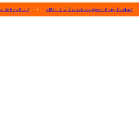
ara Puan!
•
5.000 TL ve Üzeri Alışverişlerde Kargo Ücretsiz!
•
Y