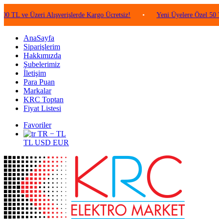
 Üzeri Alışverişlerde Kargo Ücretsiz!
•
Yeni Üyelere Özel 50 TL Değer
AnaSayfa
Siparişlerim
Hakkımızda
Şubelerimiz
İletişim
Para Puan
Markalar
KRC Toptan
Fiyat Listesi
Favoriler
TR − TL
TL
USD
EUR