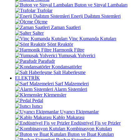
Buton ve Sinyal Lambaları
Trafolar
Enerji Dağıtım Sistemleri
Ölçme
Zaman Saatleri
Şalter
Vinç Kumanda Kutuları
Şönt Reaktör
Harmonik Filtre
Yumuşak Yolverici
Parafudr
Kondansatörler
Şalt Haberleşme
ELEKTRİK
Sarf Malzemeleri
Alarm Sistemleri
Klemensler
Pedal
Isıtıcı
Uyarıcı Ekipmanlar
Kablo Makarası
Endüstriyel Fiş ve Prizler
Kombinasyon Kutuları
Buton ve Buat Kutuları
Busbar Sistemleri