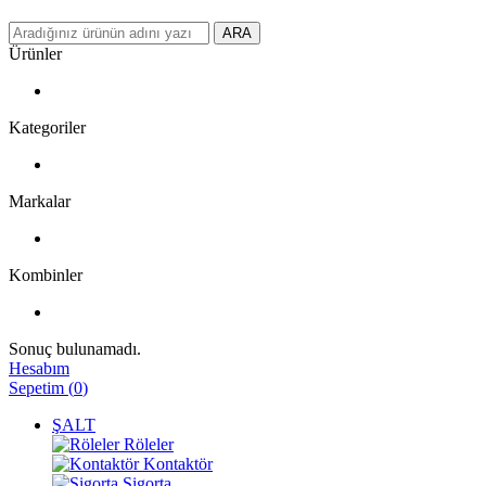
ARA
Ürünler
Kategoriler
Markalar
Kombinler
Sonuç bulunamadı.
Hesabım
Sepetim
(
0
)
ŞALT
Röleler
Kontaktör
Sigorta