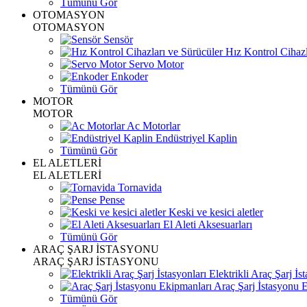
Tümünü Gör
OTOMASYON
OTOMASYON
Sensör
Hız Kontrol Cihazl
Servo Motor
Enkoder
Tümünü Gör
MOTOR
MOTOR
Ac Motorlar
Endüstriyel Kaplin
Tümünü Gör
EL ALETLERİ
EL ALETLERİ
Tornavida
Pense
Keski ve kesici aletler
El Aleti Aksesuarları
Tümünü Gör
ARAÇ ŞARJ İSTASYONU
ARAÇ ŞARJ İSTASYONU
Elektrikli Araç Şarj İst
Araç Şarj İstasyonu 
Tümünü Gör