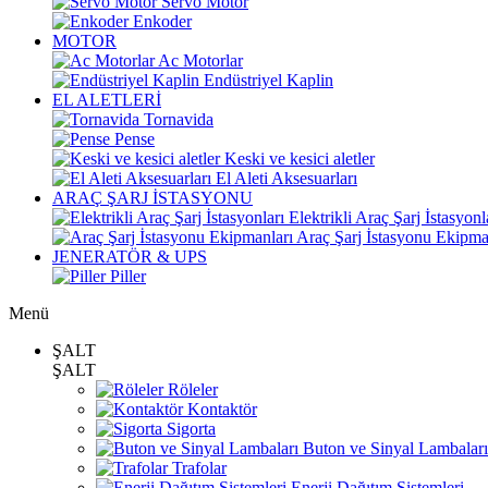
Servo Motor
Enkoder
MOTOR
Ac Motorlar
Endüstriyel Kaplin
EL ALETLERİ
Tornavida
Pense
Keski ve kesici aletler
El Aleti Aksesuarları
ARAÇ ŞARJ İSTASYONU
Elektrikli Araç Şarj İstasyonl
Araç Şarj İstasyonu Ekipma
JENERATÖR & UPS
Piller
Menü
ŞALT
ŞALT
Röleler
Kontaktör
Sigorta
Buton ve Sinyal Lambaları
Trafolar
Enerji Dağıtım Sistemleri