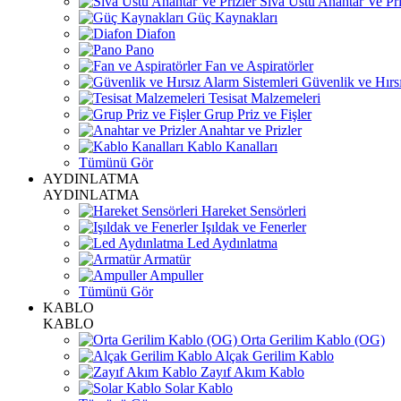
Sıva Üstü Anahtar Ve Pri
Güç Kaynakları
Diafon
Pano
Fan ve Aspiratörler
Güvenlik ve Hırsı
Tesisat Malzemeleri
Grup Priz ve Fişler
Anahtar ve Prizler
Kablo Kanalları
Tümünü Gör
AYDINLATMA
AYDINLATMA
Hareket Sensörleri
Işıldak ve Fenerler
Led Aydınlatma
Armatür
Ampuller
Tümünü Gör
KABLO
KABLO
Orta Gerilim Kablo (OG)
Alçak Gerilim Kablo
Zayıf Akım Kablo
Solar Kablo