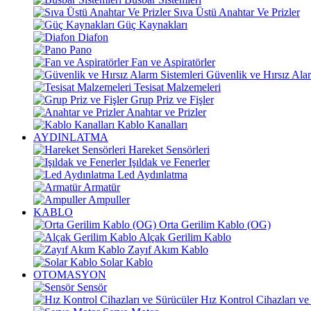
Sıva Üstü Anahtar Ve Prizler
Güç Kaynakları
Diafon
Pano
Fan ve Aspiratörler
Güvenlik ve Hırsız Alar
Tesisat Malzemeleri
Grup Priz ve Fişler
Anahtar ve Prizler
Kablo Kanalları
AYDINLATMA
Hareket Sensörleri
Işıldak ve Fenerler
Led Aydınlatma
Armatür
Ampuller
KABLO
Orta Gerilim Kablo (OG)
Alçak Gerilim Kablo
Zayıf Akım Kablo
Solar Kablo
OTOMASYON
Sensör
Hız Kontrol Cihazları ve