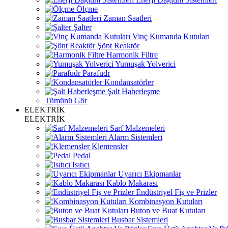
Ölçme
Zaman Saatleri
Şalter
Vinç Kumanda Kutuları
Şönt Reaktör
Harmonik Filtre
Yumuşak Yolverici
Parafudr
Kondansatörler
Şalt Haberleşme
Tümünü Gör
ELEKTRİK
ELEKTRİK
Sarf Malzemeleri
Alarm Sistemleri
Klemensler
Pedal
Isıtıcı
Uyarıcı Ekipmanlar
Kablo Makarası
Endüstriyel Fiş ve Prizler
Kombinasyon Kutuları
Buton ve Buat Kutuları
Busbar Sistemleri