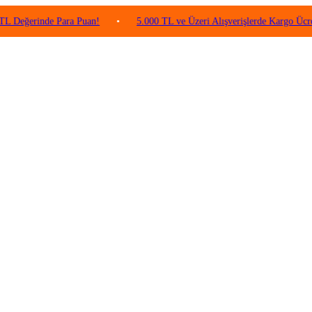
inde Para Puan!
•
5.000 TL ve Üzeri Alışverişlerde Kargo Ücretsiz!