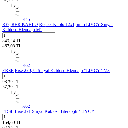
%
45
REÇBER KABLO
Reçber Kablo 12x1,5mm LIYCY Sinyal
Kablosu Blendajlı M1
849,24
TL
467,08
TL
%
62
ERSE
Erse 2x0,75 Sinyal Kablosu Blendajlı "LIYCY" M3
98,39
TL
37,39
TL
%
62
ERSE
Erse 3x1 Sinyal Kablosu Blendajlı "LIYCY"
164,60
TL
62,55
TL