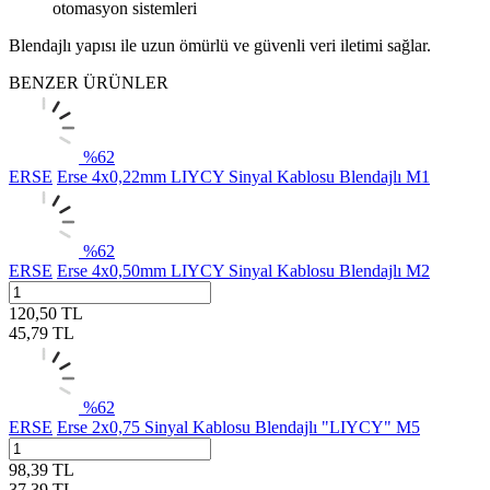
otomasyon sistemleri
Blendajlı yapısı ile uzun ömürlü ve güvenli veri iletimi sağlar.
BENZER ÜRÜNLER
%
62
ERSE
Erse 4x0,22mm LIYCY Sinyal Kablosu Blendajlı M1
%
62
ERSE
Erse 4x0,50mm LIYCY Sinyal Kablosu Blendajlı M2
120,50
TL
45,79
TL
%
62
ERSE
Erse 2x0,75 Sinyal Kablosu Blendajlı "LIYCY" M5
98,39
TL
37,39
TL