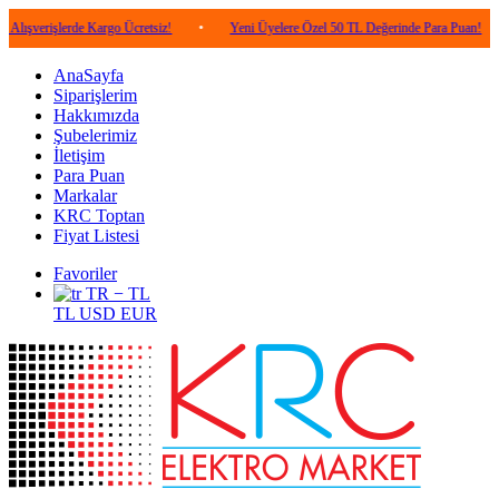
şlerde Kargo Ücretsiz!
•
Yeni Üyelere Özel 50 TL Değerinde Para Puan!
•
5.0
AnaSayfa
Siparişlerim
Hakkımızda
Şubelerimiz
İletişim
Para Puan
Markalar
KRC Toptan
Fiyat Listesi
Favoriler
TR − TL
TL
USD
EUR