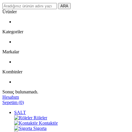
ARA
Ürünler
Kategoriler
Markalar
Kombinler
Sonuç bulunamadı.
Hesabım
Sepetim
(
0
)
ŞALT
Röleler
Kontaktör
Sigorta