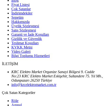
Blog
Fiyat Listesi
Çok Satanlar
İndirimdekiler
Sepetim
Hakkımızda
Üyelik Sözleşmesi
Satış Sözleşmesi
Garanti ve İade Koşulları
Gizlilik ve Güvenlik
Teslimat Koşulları
KVKK Metni
Video Galeri
Bilgi Toplumu Hizmetleri
İLETİŞİM
KRC Elektro Market Organize Sanayi Bölgesi 9. Cadde
No:23 KRC Elektro Market Eskişehir, Sultandere 75. Yıl Mh.,
Odunpazarı 26250 Türkiye
info@krcelektromarket.com.tr
Çok Satan Kategoriler
Röle
Ampul