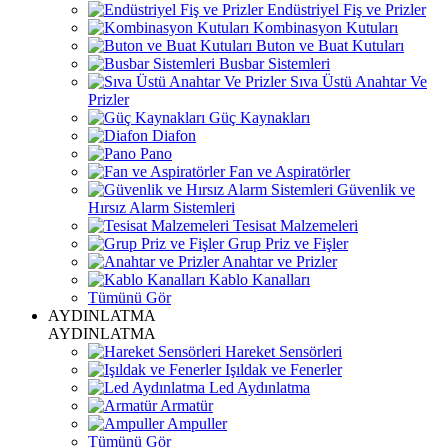
Endüstriyel Fiş ve Prizler
Kombinasyon Kutuları
Buton ve Buat Kutuları
Busbar Sistemleri
Sıva Üstü Anahtar Ve
Prizler
Güç Kaynakları
Diafon
Pano
Fan ve Aspiratörler
Güvenlik ve
Hırsız Alarm Sistemleri
Tesisat Malzemeleri
Grup Priz ve Fişler
Anahtar ve Prizler
Kablo Kanalları
Tümünü Gör
AYDINLATMA
AYDINLATMA
Hareket Sensörleri
Işıldak ve Fenerler
Led Aydınlatma
Armatür
Ampuller
Tümünü Gör