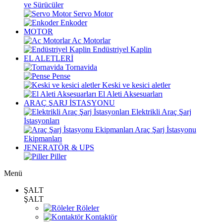
ve Sürücüler
Servo Motor
Enkoder
MOTOR
Ac Motorlar
Endüstriyel Kaplin
EL ALETLERİ
Tornavida
Pense
Keski ve kesici aletler
El Aleti Aksesuarları
ARAÇ ŞARJ İSTASYONU
Elektrikli Araç Şarj
İstasyonları
Araç Şarj İstasyonu
Ekipmanları
JENERATÖR & UPS
Piller
Menü
ŞALT
ŞALT
Röleler
Kontaktör