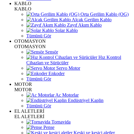
KABLO
KABLO
Orta Gerilim Kablo (OG)
Alçak Gerilim Kablo
Zayıf Akım Kablo
Solar Kablo
Tümünü Gör
OTOMASYON
OTOMASYON
Sensör
Hız Kontrol
Cihazları ve Sürücüler
Servo Motor
Enkoder
Tümünü Gör
MOTOR
MOTOR
Ac Motorlar
Endüstriyel Kaplin
Tümünü Gör
EL ALETLERİ
EL ALETLERİ
Tornavida
Pense
Keski ve kesici aletler