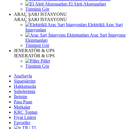
El Aleti Aksesuarları
Tümünü Gör
ARAÇ ŞARJ İSTASYONU
ARAÇ ŞARJ İSTASYONU
Elektrikli Araç Şarj
İstasyonları
Araç Şarj İstasyonu
Ekipmanları
Tümünü Gör
JENERATÖR & UPS
JENERATÖR & UPS
Piller
Tümünü Gör
AnaSayfa
Siparişlerim
Hakkımızda
Şubelerimiz
İletişim
Para Puan
Markalar
KRC Toptan
Fiyat Listesi
Favoriler
TR | TL