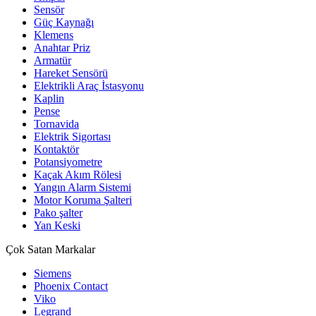
Sensör
Güç Kaynağı
Klemens
Anahtar Priz
Armatür
Hareket Sensörü
Elektrikli Araç İstasyonu
Kaplin
Pense
Tornavida
Elektrik Sigortası
Kontaktör
Potansiyometre
Kaçak Akım Rölesi
Yangın Alarm Sistemi
Motor Koruma Şalteri
Pako şalter
Yan Keski
Çok Satan Markalar
Siemens
Phoenix Contact
Viko
Legrand