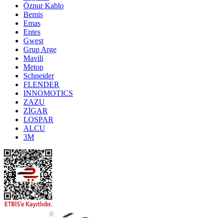
Öznur Kablo
Bemis
Emas
Entes
Gwest
Grup Arge
Mavili
Metop
Schneider
FLENDER
INNOMOTICS
ZAZU
ZİGAR
LOSPAR
ALCU
3M