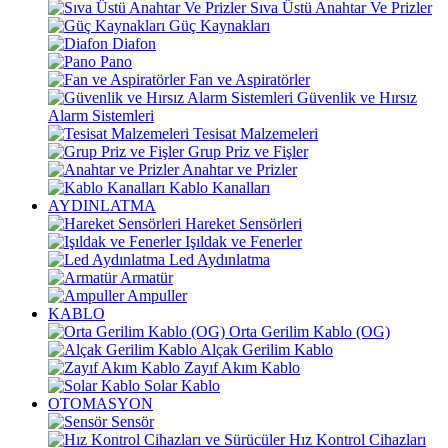
Sıva Üstü Anahtar Ve Prizler
Güç Kaynakları
Diafon
Pano
Fan ve Aspiratörler
Güvenlik ve Hırsız
Alarm Sistemleri
Tesisat Malzemeleri
Grup Priz ve Fişler
Anahtar ve Prizler
Kablo Kanalları
AYDINLATMA
Hareket Sensörleri
Işıldak ve Fenerler
Led Aydınlatma
Armatür
Ampuller
KABLO
Orta Gerilim Kablo (OG)
Alçak Gerilim Kablo
Zayıf Akım Kablo
Solar Kablo
OTOMASYON
Sensör
Hız Kontrol Cihazları