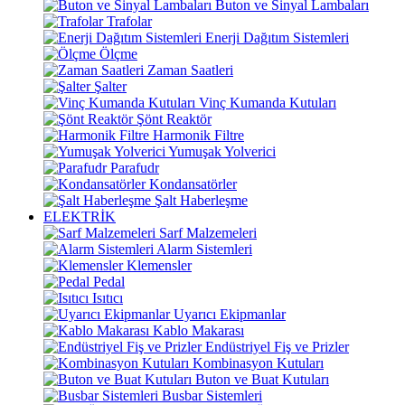
Buton ve Sinyal Lambaları
Trafolar
Enerji Dağıtım Sistemleri
Ölçme
Zaman Saatleri
Şalter
Vinç Kumanda Kutuları
Şönt Reaktör
Harmonik Filtre
Yumuşak Yolverici
Parafudr
Kondansatörler
Şalt Haberleşme
ELEKTRİK
Sarf Malzemeleri
Alarm Sistemleri
Klemensler
Pedal
Isıtıcı
Uyarıcı Ekipmanlar
Kablo Makarası
Endüstriyel Fiş ve Prizler
Kombinasyon Kutuları
Buton ve Buat Kutuları
Busbar Sistemleri