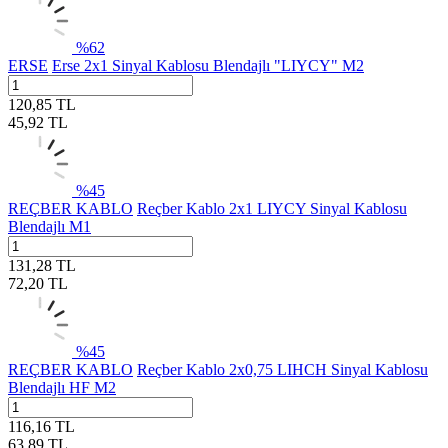
%
62
ERSE
Erse 2x1 Sinyal Kablosu Blendajlı "LIYCY" M2
120,85
TL
45,92
TL
%
45
REÇBER KABLO
Reçber Kablo 2x1 LIYCY Sinyal Kablosu
Blendajlı M1
131,28
TL
72,20
TL
%
45
REÇBER KABLO
Reçber Kablo 2x0,75 LIHCH Sinyal Kablosu
Blendajlı HF M2
116,16
TL
63,89
TL