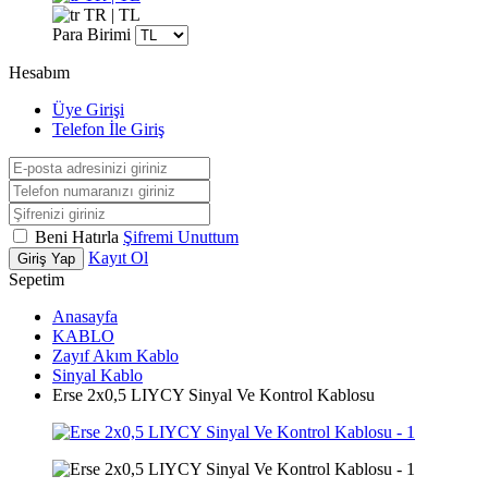
TR | TL
Para Birimi
Hesabım
Üye Girişi
Telefon İle Giriş
Beni Hatırla
Şifremi Unuttum
Kayıt Ol
Giriş Yap
Sepetim
Anasayfa
KABLO
Zayıf Akım Kablo
Sinyal Kablo
Erse 2x0,5 LIYCY Sinyal Ve Kontrol Kablosu