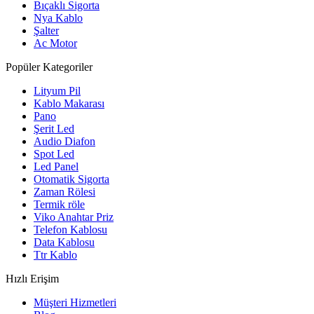
Bıçaklı Sigorta
Nya Kablo
Şalter
Ac Motor
Popüler Kategoriler
Lityum Pil
Kablo Makarası
Pano
Şerit Led
Audio Diafon
Spot Led
Led Panel
Otomatik Sigorta
Zaman Rölesi
Termik röle
Viko Anahtar Priz
Telefon Kablosu
Data Kablosu
Ttr Kablo
Hızlı Erişim
Müşteri Hizmetleri