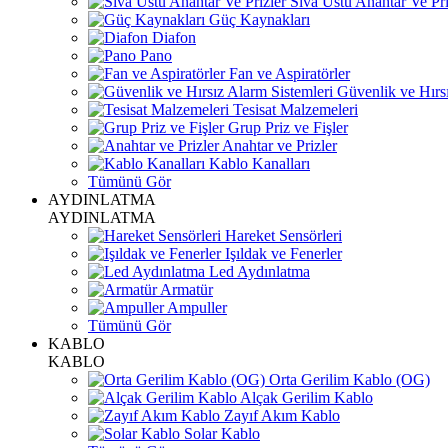
Sıva Üstü Anahtar Ve Pri
Güç Kaynakları
Diafon
Pano
Fan ve Aspiratörler
Güvenlik ve Hırsı
Tesisat Malzemeleri
Grup Priz ve Fişler
Anahtar ve Prizler
Kablo Kanalları
Tümünü Gör
AYDINLATMA
AYDINLATMA
Hareket Sensörleri
Işıldak ve Fenerler
Led Aydınlatma
Armatür
Ampuller
Tümünü Gör
KABLO
KABLO
Orta Gerilim Kablo (OG)
Alçak Gerilim Kablo
Zayıf Akım Kablo
Solar Kablo