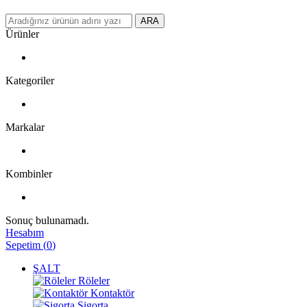
ARA
Ürünler
Kategoriler
Markalar
Kombinler
Sonuç bulunamadı.
Hesabım
Sepetim
(
0
)
ŞALT
Röleler
Kontaktör
Sigorta