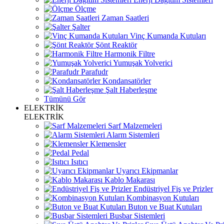
Ölçme
Zaman Saatleri
Şalter
Vinç Kumanda Kutuları
Şönt Reaktör
Harmonik Filtre
Yumuşak Yolverici
Parafudr
Kondansatörler
Şalt Haberleşme
Tümünü Gör
ELEKTRİK
ELEKTRİK
Sarf Malzemeleri
Alarm Sistemleri
Klemensler
Pedal
Isıtıcı
Uyarıcı Ekipmanlar
Kablo Makarası
Endüstriyel Fiş ve Prizler
Kombinasyon Kutuları
Buton ve Buat Kutuları
Busbar Sistemleri