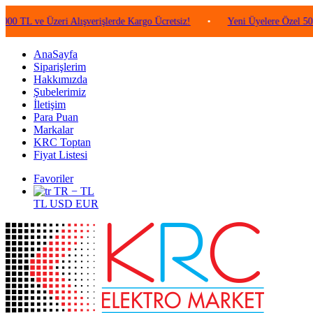
e Üzeri Alışverişlerde Kargo Ücretsiz!
•
Yeni Üyelere Özel 50 TL Değe
AnaSayfa
Siparişlerim
Hakkımızda
Şubelerimiz
İletişim
Para Puan
Markalar
KRC Toptan
Fiyat Listesi
Favoriler
TR − TL
TL
USD
EUR