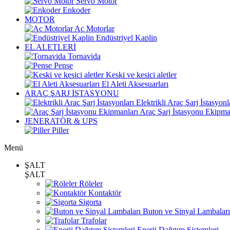
Servo Motor
Enkoder
MOTOR
Ac Motorlar
Endüstriyel Kaplin
EL ALETLERİ
Tornavida
Pense
Keski ve kesici aletler
El Aleti Aksesuarları
ARAÇ ŞARJ İSTASYONU
Elektrikli Araç Şarj İstasyonl
Araç Şarj İstasyonu Ekipma
JENERATÖR & UPS
Piller
Menü
ŞALT
ŞALT
Röleler
Kontaktör
Sigorta
Buton ve Sinyal Lambaları
Trafolar
Enerji Dağıtım Sistemleri