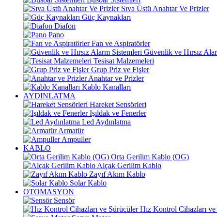
Sıva Üstü Anahtar Ve Prizler
Güç Kaynakları
Diafon
Pano
Fan ve Aspiratörler
Güvenlik ve Hırsız Alar
Tesisat Malzemeleri
Grup Priz ve Fişler
Anahtar ve Prizler
Kablo Kanalları
AYDINLATMA
Hareket Sensörleri
Işıldak ve Fenerler
Led Aydınlatma
Armatür
Ampuller
KABLO
Orta Gerilim Kablo (OG)
Alçak Gerilim Kablo
Zayıf Akım Kablo
Solar Kablo
OTOMASYON
Sensör
Hız Kontrol Cihazları ve