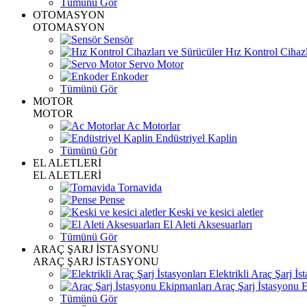
Tümünü Gör
OTOMASYON
OTOMASYON
Sensör
Hız Kontrol Cihazl
Servo Motor
Enkoder
Tümünü Gör
MOTOR
MOTOR
Ac Motorlar
Endüstriyel Kaplin
Tümünü Gör
EL ALETLERİ
EL ALETLERİ
Tornavida
Pense
Keski ve kesici aletler
El Aleti Aksesuarları
Tümünü Gör
ARAÇ ŞARJ İSTASYONU
ARAÇ ŞARJ İSTASYONU
Elektrikli Araç Şarj İst
Araç Şarj İstasyonu 
Tümünü Gör