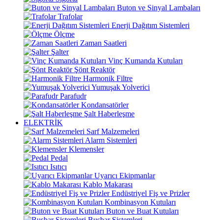
Buton ve Sinyal Lambaları
Trafolar
Enerji Dağıtım Sistemleri
Ölçme
Zaman Saatleri
Şalter
Vinç Kumanda Kutuları
Şönt Reaktör
Harmonik Filtre
Yumuşak Yolverici
Parafudr
Kondansatörler
Şalt Haberleşme
ELEKTRİK
Sarf Malzemeleri
Alarm Sistemleri
Klemensler
Pedal
Isıtıcı
Uyarıcı Ekipmanlar
Kablo Makarası
Endüstriyel Fiş ve Prizler
Kombinasyon Kutuları
Buton ve Buat Kutuları
Busbar Sistemleri