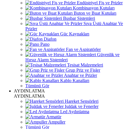
Endüstriyel Fiş ve Prizler
Kombinasyon Kutuları
Buton ve Buat Kutuları
Busbar Sistemleri
Sıva Üstü Anahtar Ve
Prizler
Güç Kaynakları
Diafon
Pano
Fan ve Aspiratörler
Güvenlik ve
Hırsız Alarm Sistemleri
Tesisat Malzemeleri
Grup Priz ve Fişler
Anahtar ve Prizler
Kablo Kanalları
Tümünü Gör
AYDINLATMA
AYDINLATMA
Hareket Sensörleri
Işıldak ve Fenerler
Led Aydınlatma
Armatür
Ampuller
Tümünü Gör