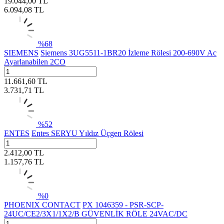
19.044,00
TL
6.094,08
TL
%
68
SIEMENS
Siemens 3UG5511-1BR20 İzleme Rölesi 200-690V Ac
Ayarlanabilen 2CO
11.661,60
TL
3.731,71
TL
%
52
ENTES
Entes SERYU Yıldız Üçgen Rölesi
2.412,00
TL
1.157,76
TL
%
0
PHOENIX CONTACT
PX 1046359 - PSR-SCP-
24UC/CE2/3X1/1X2/B GÜVENLİK RÖLE 24VAC/DC