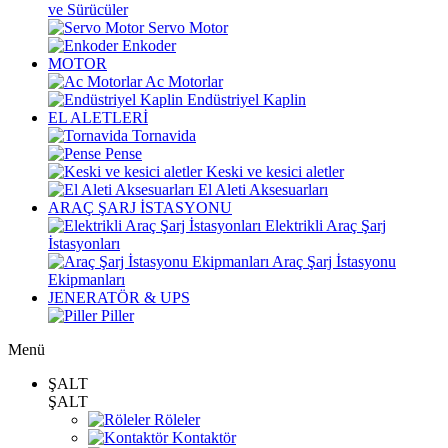
ve Sürücüler
Servo Motor
Enkoder
MOTOR
Ac Motorlar
Endüstriyel Kaplin
EL ALETLERİ
Tornavida
Pense
Keski ve kesici aletler
El Aleti Aksesuarları
ARAÇ ŞARJ İSTASYONU
Elektrikli Araç Şarj
İstasyonları
Araç Şarj İstasyonu
Ekipmanları
JENERATÖR & UPS
Piller
Menü
ŞALT
ŞALT
Röleler
Kontaktör