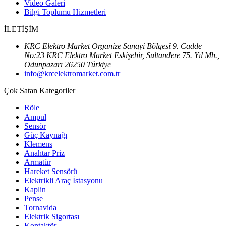
Video Galeri
Bilgi Toplumu Hizmetleri
İLETİŞİM
KRC Elektro Market Organize Sanayi Bölgesi 9. Cadde
No:23 KRC Elektro Market Eskişehir, Sultandere 75. Yıl Mh.,
Odunpazarı 26250 Türkiye
info@krcelektromarket.com.tr
Çok Satan Kategoriler
Röle
Ampul
Sensör
Güç Kaynağı
Klemens
Anahtar Priz
Armatür
Hareket Sensörü
Elektrikli Araç İstasyonu
Kaplin
Pense
Tornavida
Elektrik Sigortası
Kontaktör