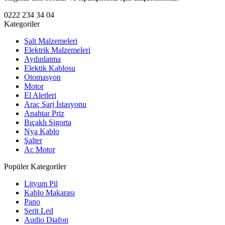
0222 234 34 04
Kategoriler
Şalt Malzemeleri
Elektrik Malzemeleri
Aydınlatma
Elektik Kablosu
Otomasyon
Motor
El Aletleri
Araç Şarj İstasyonu
Anahtar Priz
Bıçaklı Sigorta
Nya Kablo
Şalter
Ac Motor
Popüler Kategoriler
Lityum Pil
Kablo Makarası
Pano
Şerit Led
Audio Diafon