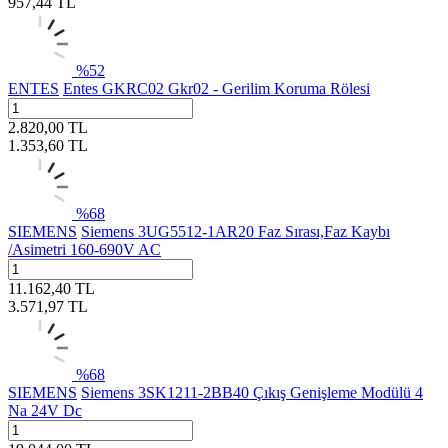
957,44
TL
%
52
ENTES
Entes GKRC02 Gkr02 - Gerilim Koruma Rölesi
2.820,00
TL
1.353,60
TL
%
68
SIEMENS
Siemens 3UG5512-1AR20 Faz Sırası,Faz Kaybı
/Asimetri 160-690V AC
11.162,40
TL
3.571,97
TL
%
68
SIEMENS
Siemens 3SK1211-2BB40 Çıkış Genişleme Modülü 4
Na 24V Dc