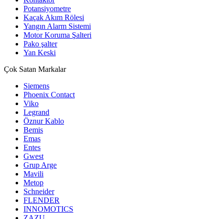
Potansiyometre
Kaçak Akım Rölesi
Yangın Alarm Sistemi
Motor Koruma Şalteri
Pako şalter
Yan Keski
Çok Satan Markalar
Siemens
Phoenix Contact
Viko
Legrand
Öznur Kablo
Bemis
Emas
Entes
Gwest
Grup Arge
Mavili
Metop
Schneider
FLENDER
INNOMOTICS
ZAZU