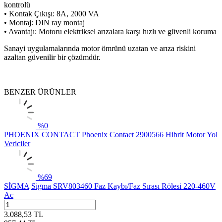
kontrolü
• Kontak Çıkışı: 8A, 2000 VA
• Montaj: DIN ray montaj
• Avantajı: Motoru elektriksel arızalara karşı hızlı ve güvenli koruma
Sanayi uygulamalarında motor ömrünü uzatan ve arıza riskini
azaltan güvenilir bir çözümdür.
BENZER ÜRÜNLER
%
0
PHOENIX CONTACT
Phoenix Contact 2900566 Hibrit Motor Yol
Vericiler
%
69
SİGMA
Sigma SRV803460 Faz Kaybı/Faz Sırası Rölesi 220-460V
Ac
3.088,53
TL