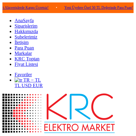
işlerde Kargo Ücretsiz!
•
Yeni Üyelere Özel 50 TL Değerinde Para Puan!
•
5.
AnaSayfa
Siparişlerim
Hakkımızda
Şubelerimiz
İletişim
Para Puan
Markalar
KRC Toptan
Fiyat Listesi
Favoriler
TR − TL
TL
USD
EUR