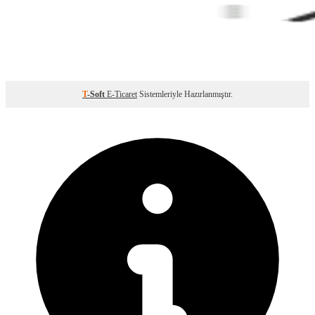
T
-Soft
E-Ticaret
Sistemleriyle Hazırlanmıştır.