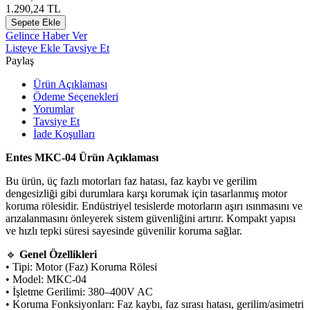
1.290,24
TL
Sepete Ekle
Gelince Haber Ver
Listeye Ekle
Tavsiye Et
Paylaş
Ürün Açıklaması
Ödeme Seçenekleri
Yorumlar
Tavsiye Et
İade Koşulları
Entes MKC-04 Ürün Açıklaması
Bu ürün, üç fazlı motorları faz hatası, faz kaybı ve gerilim
dengesizliği gibi durumlara karşı korumak için tasarlanmış motor
koruma rölesidir. Endüstriyel tesislerde motorların aşırı ısınmasını ve
arızalanmasını önleyerek sistem güvenliğini artırır. Kompakt yapısı
ve hızlı tepki süresi sayesinde güvenilir koruma sağlar.
🔹
Genel Özellikleri
• Tipi: Motor (Faz) Koruma Rölesi
• Model: MKC-04
• İşletme Gerilimi: 380–400V AC
• Koruma Fonksiyonları: Faz kaybı, faz sırası hatası, gerilim/asimetri