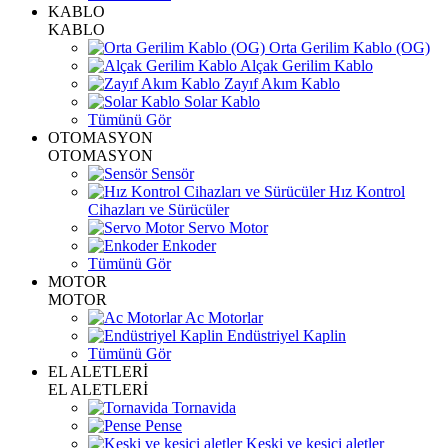
KABLO
KABLO
Orta Gerilim Kablo (OG)
Alçak Gerilim Kablo
Zayıf Akım Kablo
Solar Kablo
Tümünü Gör
OTOMASYON
OTOMASYON
Sensör
Hız Kontrol
Cihazları ve Sürücüler
Servo Motor
Enkoder
Tümünü Gör
MOTOR
MOTOR
Ac Motorlar
Endüstriyel Kaplin
Tümünü Gör
EL ALETLERİ
EL ALETLERİ
Tornavida
Pense
Keski ve kesici aletler