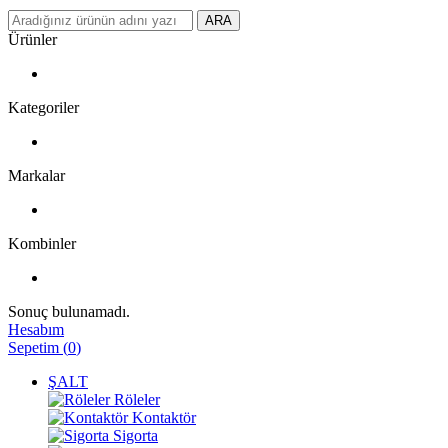
ARA
Ürünler
Kategoriler
Markalar
Kombinler
Sonuç bulunamadı.
Hesabım
Sepetim
(
0
)
ŞALT
Röleler
Kontaktör
Sigorta