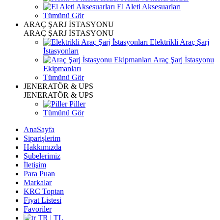
El Aleti Aksesuarları
Tümünü Gör
ARAÇ ŞARJ İSTASYONU
ARAÇ ŞARJ İSTASYONU
Elektrikli Araç Şarj
İstasyonları
Araç Şarj İstasyonu
Ekipmanları
Tümünü Gör
JENERATÖR & UPS
JENERATÖR & UPS
Piller
Tümünü Gör
AnaSayfa
Siparişlerim
Hakkımızda
Şubelerimiz
İletişim
Para Puan
Markalar
KRC Toptan
Fiyat Listesi
Favoriler
TR | TL