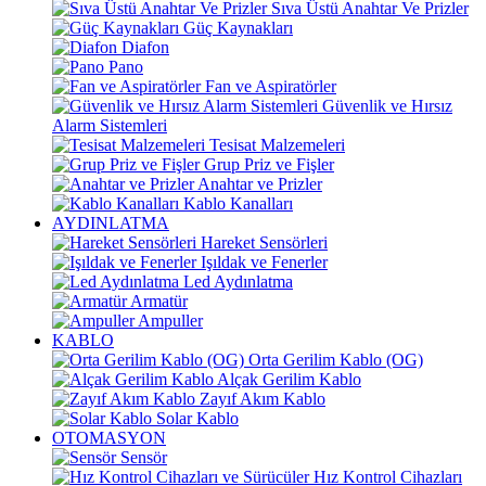
Sıva Üstü Anahtar Ve Prizler
Güç Kaynakları
Diafon
Pano
Fan ve Aspiratörler
Güvenlik ve Hırsız
Alarm Sistemleri
Tesisat Malzemeleri
Grup Priz ve Fişler
Anahtar ve Prizler
Kablo Kanalları
AYDINLATMA
Hareket Sensörleri
Işıldak ve Fenerler
Led Aydınlatma
Armatür
Ampuller
KABLO
Orta Gerilim Kablo (OG)
Alçak Gerilim Kablo
Zayıf Akım Kablo
Solar Kablo
OTOMASYON
Sensör
Hız Kontrol Cihazları