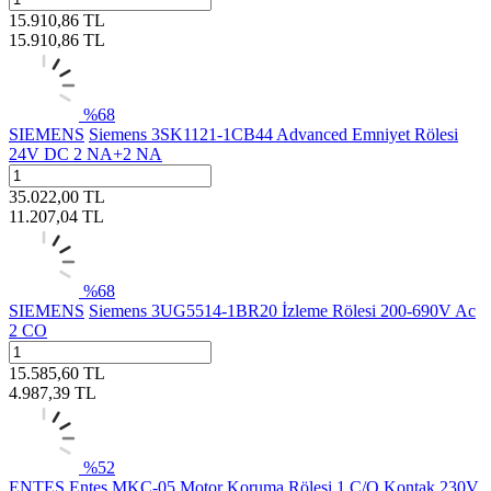
15.910,86
TL
15.910,86
TL
%
68
SIEMENS
Siemens 3SK1121-1CB44 Advanced Emniyet Rölesi
24V DC 2 NA+2 NA
35.022,00
TL
11.207,04
TL
%
68
SIEMENS
Siemens 3UG5514-1BR20 İzleme Rölesi 200-690V Ac
2 CO
15.585,60
TL
4.987,39
TL
%
52
ENTES
Entes MKC-05 Motor Koruma Rölesi 1 C/O Kontak 230V