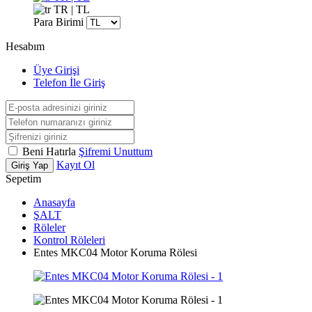
TR | TL
Para Birimi
Hesabım
Üye Girişi
Telefon İle Giriş
Beni Hatırla
Şifremi Unuttum
Kayıt Ol
Giriş Yap
Sepetim
Anasayfa
ŞALT
Röleler
Kontrol Röleleri
Entes MKC04 Motor Koruma Rölesi