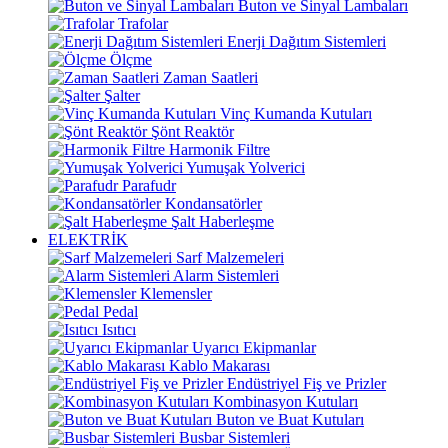
Buton ve Sinyal Lambaları
Trafolar
Enerji Dağıtım Sistemleri
Ölçme
Zaman Saatleri
Şalter
Vinç Kumanda Kutuları
Şönt Reaktör
Harmonik Filtre
Yumuşak Yolverici
Parafudr
Kondansatörler
Şalt Haberleşme
ELEKTRİK
Sarf Malzemeleri
Alarm Sistemleri
Klemensler
Pedal
Isıtıcı
Uyarıcı Ekipmanlar
Kablo Makarası
Endüstriyel Fiş ve Prizler
Kombinasyon Kutuları
Buton ve Buat Kutuları
Busbar Sistemleri