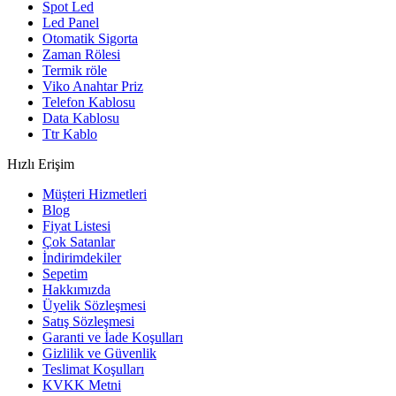
Spot Led
Led Panel
Otomatik Sigorta
Zaman Rölesi
Termik röle
Viko Anahtar Priz
Telefon Kablosu
Data Kablosu
Ttr Kablo
Hızlı Erişim
Müşteri Hizmetleri
Blog
Fiyat Listesi
Çok Satanlar
İndirimdekiler
Sepetim
Hakkımızda
Üyelik Sözleşmesi
Satış Sözleşmesi
Garanti ve İade Koşulları
Gizlilik ve Güvenlik
Teslimat Koşulları
KVKK Metni